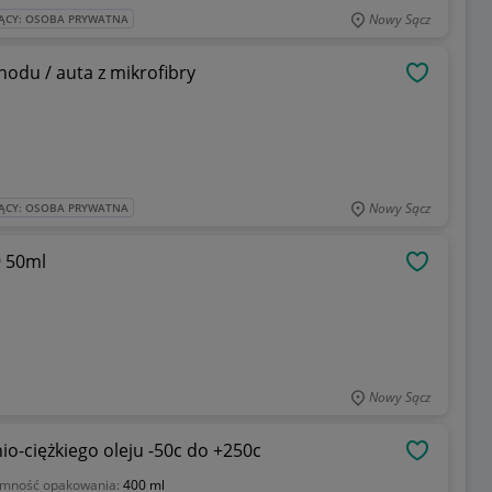
Nowy Sącz
ĄCY: OSOBA PRYWATNA
du / auta z mikrofibry
OBSERWU
Nowy Sącz
ĄCY: OSOBA PRYWATNA
9 50ml
OBSERWU
Nowy Sącz
-ciężkiego oleju -50c do +250c
OBSERWU
emność opakowania:
400 ml