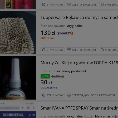
STAN: NOWY
CZĘSTO SPRZEDAJE
SPRZEDAJ
Tupperware Rękawica do mycia samocho
Stan opakowania:
oryginalne
130
zł
KUP TERAZ
STAN: NOWY
CZĘSTO SPRZEDAJE
SPRZEDAJ
Mocny Żel Klej do gwintów FORCH K11
Producent:
nieznany producent
45
,99 zł
-34%
30
zł
OGŁOSZENIE
STAN: NOWY
SPRZEDAJĄCY: OSOBA PRYWATNA
Smar IVANA PTFE SPRAY Smar na średnio
Stan opakowania:
oryginalne
Rodzaj:
biały smar
Poj