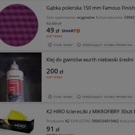
Gąbka polerska 150 mm Famous Finis
Stan opakowania:
oryginalne
Kod producenta:
33042
52
,00 zł
49
zł
KUP TERAZ
STAN: NOWY
SPRZEDAJĄCY: OSOBA PRYWATNA
Klej do gwintów wurth niebieski średni
200
zł
KUP TERAZ
STAN: NOWY
SPRZEDAJĄCY: OSOBA PRYWATNA
K2 HIRO ściereczki z MIKROFIBRY 30sz
Producent:
K2
EAN (GTIN):
5906534019462
Kod pro
91
zł