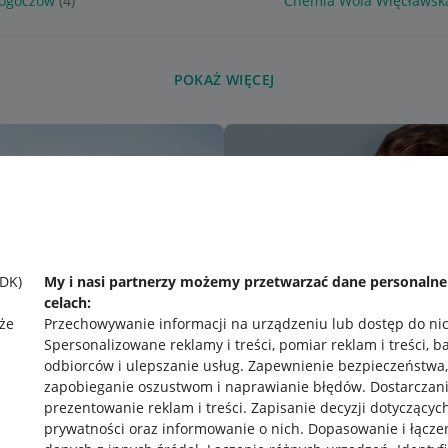
łogoczów
(4)
Chemia Wola Więcławsk
POKAŻ WIĘCEJ
SDK)
My i nasi partnerzy możemy przetwarzać dane personaln
celach:
że
Przechowywanie informacji na urządzeniu lub dostęp do ni
Spersonalizowane reklamy i treści, pomiar reklam i treści, b
odbiorców i ulepszanie usług
.
Zapewnienie bezpieczeństwa,
zapobieganie oszustwom i naprawianie błędów
.
Dostarczani
prezentowanie reklam i treści
.
Zapisanie decyzji dotyczącyc
prywatności oraz informowanie o nich
.
Dopasowanie i łącze