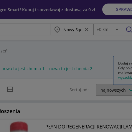
SPRAW
egro Smart! Kupuj i sprzedawaj z dostawą za 0 zł
Miasto
Wyczyść frazę
+
0
km
Odległość
szu
szeń
Dodaj sw
Gdy poja
nowa to jest chemia 1
nowa to jest chemia 2
mailowo
wyszuki
k listy
Widok siatki
Sortuj od:
łoszenia
PŁYN DO REGENERACJI RENOWACJI LAMP