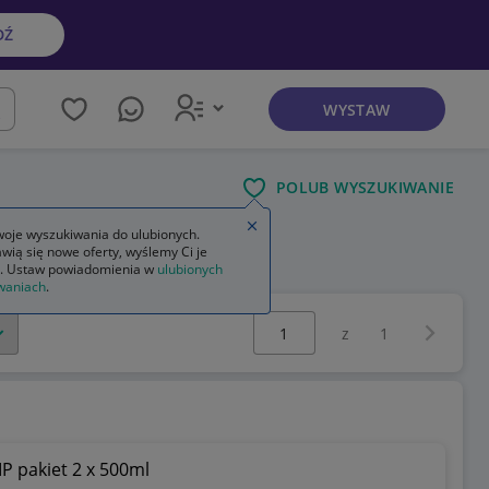
DŹ
WYSTAW
kaj
POLUB WYSZUKIWANIE
Zamknij wskazówkę
oje wyszukiwania do ulubionych.
wią się nowe oferty, wyślemy Ci je
. Ustaw powiadomienia w
ulubionych
waniach
.
Wybierz stronę:
Następna 
z
1
 pakiet 2 x 500ml