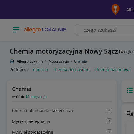
All
Otwórz menu z kategoriami
Chemia motoryzacyjna Nowy Sącz
14
ogło
Allegro Lokalnie
Motoryzacja
Chemia
Podobne:
chemia
chemia do basenu
chemia basenowa
Chemia
Wido
wróć do
Motoryzacja
Chemia blacharsko-lakiernicza
2
Og
Mycie i pielęgnacja
4
Płyny eksploatacyjne
3