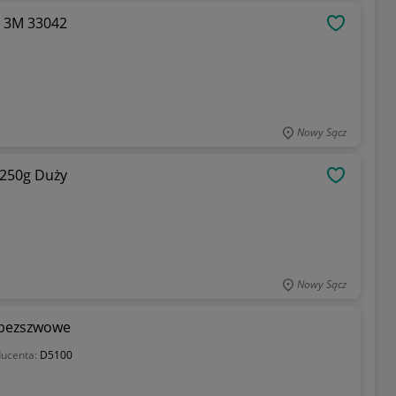
h 3M 33042
OBSERWU
Nowy Sącz
 250g Duży
OBSERWU
Nowy Sącz
t bezszwowe
ducenta:
D5100