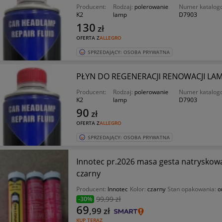
Producent:
Rodzaj:
polerowanie
Numer katalog
K2
lamp
D7903
130
zł
OFERTA Z
ALLEGRO
SPRZEDAJĄCY: OSOBA PRYWATNA
PŁYN DO REGENERACJI RENOWACJI LAM
Producent:
Rodzaj:
polerowanie
Numer katalog
K2
lamp
D7903
90
zł
OFERTA Z
ALLEGRO
SPRZEDAJĄCY: OSOBA PRYWATNA
Innotec pr.2026 masa gesta natryskowa Spray Seal HS-m INNOTEC 290ml
czarny
Producent:
Innotec
Kolor:
czarny
Stan opakowania:
o
99
,99 zł
-30%
69
,99
zł
KUP TERAZ