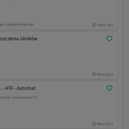
Nowy Sącz
ĄCY: OSOBA PRYWATNA
szczenia silników
OBSERWU
Nowy Sącz
 - ATF - Automat
OBSERWU
emność opakowania:
1 l
Nowy Sącz