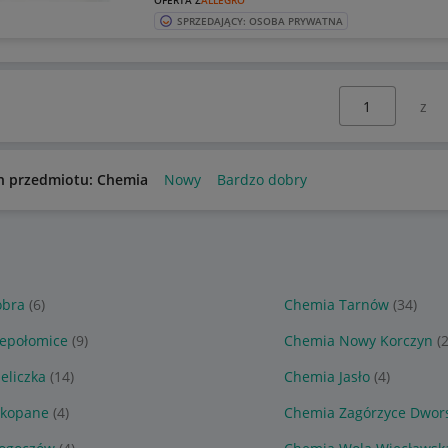
OFERTA Z
ALLEGRO
SPRZEDAJĄCY: OSOBA PRYWATNA
Wybierz stronę:
n przedmiotu: Chemia
Nowy
Bardzo dobry
obra
(6)
Chemia Tarnów
(34)
epołomice
(9)
Chemia Nowy Korczyn
(
eliczka
(14)
Chemia Jasło
(4)
akopane
(4)
Chemia Zagórzyce Dwor