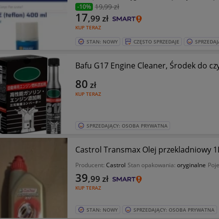
19
,99 zł
-10%
17
,99
zł
KUP TERAZ
STAN: NOWY
CZĘSTO SPRZEDAJE
SPRZEDAJ
Bafu G17 Engine Cleaner, Środek do czy
80
zł
KUP TERAZ
SPRZEDAJĄCY: OSOBA PRYWATNA
Castrol Transmax Olej przekladniowy 1L
Producent:
Castrol
Stan opakowania:
oryginalne
Poj
39
,99
zł
KUP TERAZ
STAN: NOWY
SPRZEDAJĄCY: OSOBA PRYWATNA