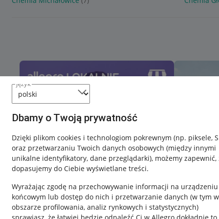
Chemia Michałowice
(7)
Chemia G
język
Dbamy o Twoją prywatność
Dzięki plikom cookies i technologiom pokrewnym
(np. piksele, 
oraz przetwarzaniu Twoich danych osobowych
(między innymi
unikalne identyfikatory, dane przeglądarki)
, możemy zapewnić, 
dopasujemy do Ciebie wyświetlane treści.
Wyrażając zgodę na przechowywanie informacji na urządzeniu
końcowym lub dostęp do nich i przetwarzanie danych (w tym w
obszarze profilowania, analiz rynkowych i statystycznych)
sprawiasz, że łatwiej będzie odnaleźć Ci w Allegro dokładnie to,