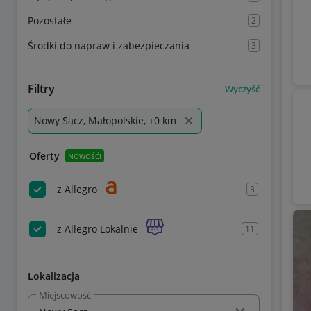
Pozostałe
2
Środki do napraw i zabezpieczania
3
Filtry
Wyczyść
Nowy Sącz, Małopolskie, +0 km
Oferty
NOWOŚĆ!
z Allegro
3
z Allegro Lokalnie
11
Lokalizacja
Miejscowość