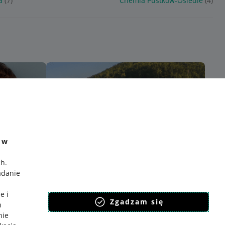
a
(7)
Chemia Pustków-Osiedle
(4)
e w
ch
.
adanie
e i
Zgadzam się
h
nie