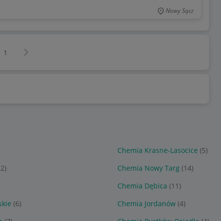
Nowy Sącz
Następna strona
z
1
Chemia Krasne-Lasocice
(5)
22)
Chemia Nowy Targ
(14)
Chemia Dębica
(11)
skie
(6)
Chemia Jordanów
(4)