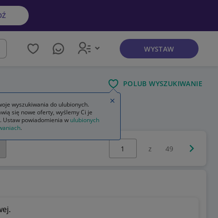
DŹ
WYSTAW
kaj
POLUB WYSZUKIWANIE
Zamknij wskazówkę
oje wyszukiwania do ulubionych.
wią się nowe oferty, wyślemy Ci je
 motoryzacja kolekcja
. Ustaw powiadomienia w
ulubionych
waniach
.
Wybierz stronę:
Następna 
z
49
ej.