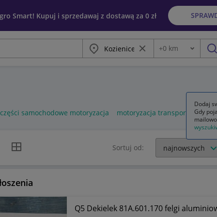
SPRAW
egro Smart! Kupuj i sprzedawaj z dostawą za 0 zł
Miasto
Wyczyść frazę
+
0
km
Odległość
szu
Dodaj sw
Gdy poja
części samochodowe motoryzacja
motoryzacja transport
polska
mailowo
wyszuki
k listy
Widok siatki
Sortuj od:
łoszenia
Q5 Dekielek 81A.601.170 felgi aluminiow