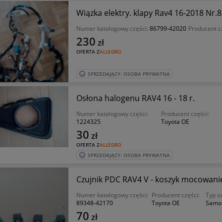
Wiązka elektry. klapy Rav4 16-2018 Nr.
Numer katalogowy części:
86799-42020
Producent c
230
zł
OFERTA Z
ALLEGRO
SPRZEDAJĄCY: OSOBA PRYWATNA
Osłona halogenu RAV4 16 - 18 r.
Numer katalogowy części:
Producent części:
1224325
Toyota OE
30
zł
OFERTA Z
ALLEGRO
SPRZEDAJĄCY: OSOBA PRYWATNA
Czujnik PDC RAV4 V - koszyk mocowani
Numer katalogowy części:
Producent części:
Typ s
89348-42170
Toyota OE
Samo
70
zł