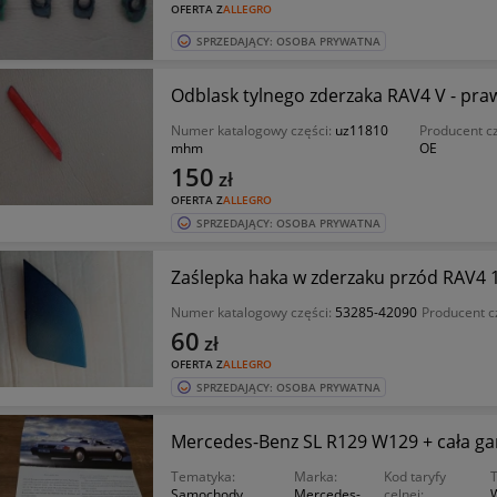
OFERTA Z
ALLEGRO
SPRZEDAJĄCY: OSOBA PRYWATNA
Odblask tylnego zderzaka RAV4 V - pra
Numer katalogowy części:
uz11810
Producent c
mhm
OE
150
zł
OFERTA Z
ALLEGRO
SPRZEDAJĄCY: OSOBA PRYWATNA
Zaślepka haka w zderzaku przód RAV4 1
Numer katalogowy części:
53285-42090
Producent c
60
zł
OFERTA Z
ALLEGRO
SPRZEDAJĄCY: OSOBA PRYWATNA
Mercedes-Benz SL R129 W129 + cała 
Tematyka:
Marka:
Kod taryfy
T
Samochody
Mercedes-
celnej: