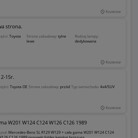
Kozienice
wa strona.
zęści:
Toyota
Strona zabudowy:
tylne
Rodzaj lampy:
lewe
dedykowana
Kozienice
2-15r.
zęści:
Toyota OE
Strona zabudowy:
przód
Typ samochodu:
4x4/SUV
Kozienice
gama W201 W124 C124 W126 C126 1989
ytuł:
Mercedes-Benz SL R129 W129 + cała gama W201 W124 C124
W126 C126 1989 prospekt folder katalog broszura