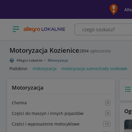
All
Otwórz menu z kategoriami
Motoryzacja Kozienice
2894
ogłoszenia
Allegro Lokalnie
Motoryzacja
Podobne:
motoryzacja
motoryzacja samochody osobowe
Motoryzacja
Wido
Chemia
8
Og
Części do maszyn i innych pojazdów
8
Części i wyposażenie motocyklowe
19