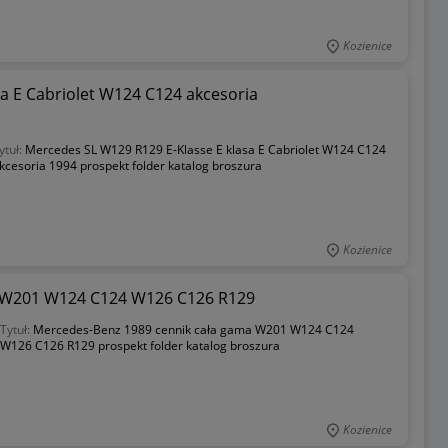
Kozienice
a E Cabriolet W124 C124 akcesoria
ytuł:
Mercedes SL W129 R129 E-Klasse E klasa E Cabriolet W124 C124
kcesoria 1994 prospekt folder katalog broszura
Kozienice
a W201 W124 C124 W126 C126 R129
Tytuł:
Mercedes-Benz 1989 cennik cała gama W201 W124 C124
W126 C126 R129 prospekt folder katalog broszura
Kozienice