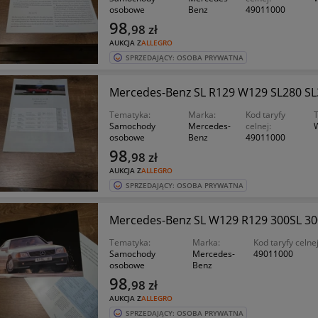
osobowe
Benz
49011000
98
,98
zł
AUKCJA Z
ALLEGRO
SPRZEDAJĄCY: OSOBA PRYWATNA
Mercedes-Benz SL R129 W129 SL280 SL
Tematyka:
Marka:
Kod taryfy
T
Samochody
Mercedes-
celnej:
osobowe
Benz
49011000
98
,98
zł
AUKCJA Z
ALLEGRO
SPRZEDAJĄCY: OSOBA PRYWATNA
Mercedes-Benz SL W129 R129 300SL 300
Tematyka:
Marka:
Kod taryfy celnej
Samochody
Mercedes-
49011000
osobowe
Benz
98
,98
zł
AUKCJA Z
ALLEGRO
SPRZEDAJĄCY: OSOBA PRYWATNA