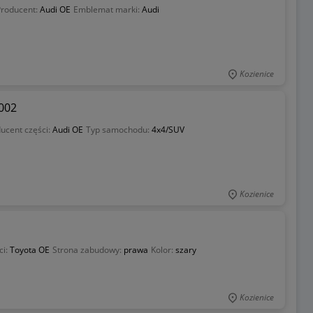
Producent:
Audi OE
Emblemat marki:
Audi
Kozienice
002
ucent części:
Audi OE
Typ samochodu:
4x4/SUV
Kozienice
ci:
Toyota OE
Strona zabudowy:
prawa
Kolor:
szary
Kozienice