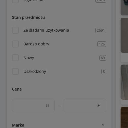
Stan przedmiotu
Ze śladami użytkowania
2691
Bardzo dobry
126
Nowy
69
Uszkodzony
8
Cena
zł
–
zł
Marka