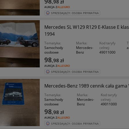
98
,98
zł
AUKCJA Z
ALLEGRO
SPRZEDAJĄCY: OSOBA PRYWATNA
Mercedes SL W129 R129 E-Klasse E klas
1994
Tematyka:
Marka:
Kod taryfy
T
Samochody
Mercedes-
celnej:
a
osobowe
Benz
49011000
98
,98
zł
AUKCJA Z
ALLEGRO
SPRZEDAJĄCY: OSOBA PRYWATNA
Mercedes-Benz 1989 cennik cała gam
Tematyka:
Marka:
Kod taryfy
Samochody
Mercedes-
celnej:
osobowe
Benz
49011000
98
,98
zł
AUKCJA Z
ALLEGRO
SPRZEDAJĄCY: OSOBA PRYWATNA