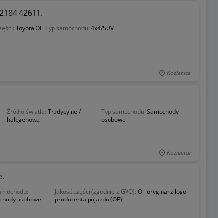
82184 42611.
zęści:
Toyota OE
Typ samochodu:
4x4/SUV
Kozienice
Źródło światła:
Tradycyjne /
Typ samochodu:
Samochody
halogenowe
osobowe
Kozienice
e.
amochodu:
Jakość części (zgodnie z GVO):
O - oryginał z logo
chody osobowe
producenta pojazdu (OE)