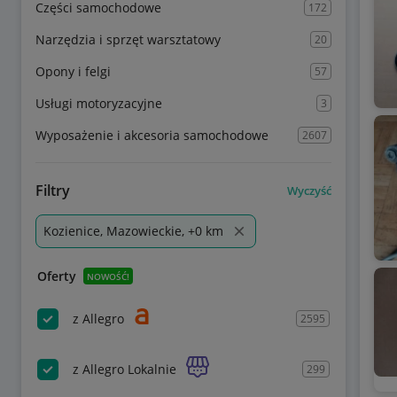
Części samochodowe
172
Narzędzia i sprzęt warsztatowy
20
Opony i felgi
57
Usługi motoryzacyjne
3
Wyposażenie i akcesoria samochodowe
2607
Filtry
Wyczyść
Kozienice, Mazowieckie, +0 km
Oferty
NOWOŚĆ!
z Allegro
2595
z Allegro Lokalnie
299