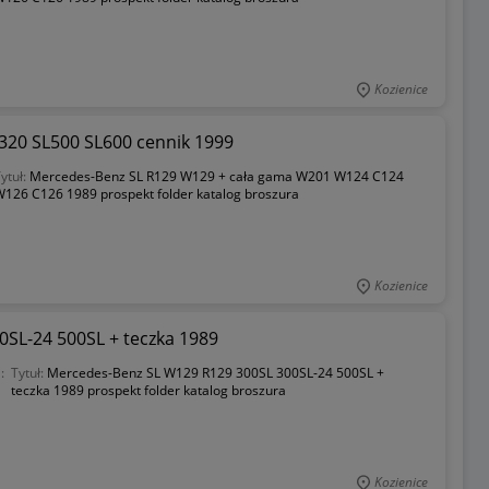
Kozienice
320 SL500 SL600 cennik 1999
ytuł:
Mercedes-Benz SL R129 W129 + cała gama W201 W124 C124
W126 C126 1989 prospekt folder katalog broszura
Kozienice
SL-24 500SL + teczka 1989
:
Tytuł:
Mercedes-Benz SL W129 R129 300SL 300SL-24 500SL +
teczka 1989 prospekt folder katalog broszura
Kozienice