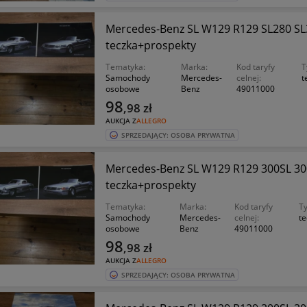
Mercedes-Benz SL W129 R129 SL280 SL
teczka+prospekty
Tematyka:
Marka:
Kod taryfy
T
Samochody
Mercedes-
celnej:
t
osobowe
Benz
49011000
98
,98
zł
AUKCJA Z
ALLEGRO
SPRZEDAJĄCY: OSOBA PRYWATNA
Mercedes-Benz SL W129 R129 300SL 30
teczka+prospekty
Tematyka:
Marka:
Kod taryfy
Ty
Samochody
Mercedes-
celnej:
te
osobowe
Benz
49011000
98
,98
zł
AUKCJA Z
ALLEGRO
SPRZEDAJĄCY: OSOBA PRYWATNA