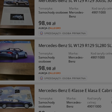
Mercedes-Benz SL W129 R129 300SL 30
Tematyka:
Marka:
Kod taryfy celn
Samochody osobowe
Mercedes-
49011000
Benz
98
,98
zł
AUKCJA Z
ALLEGRO
SPRZEDAJĄCY: OSOBA PRYWATNA
Mercedes-Benz SL W129 R129 SL280 SL
Tematyka:
Marka:
Kod taryfy celne
Samochody
Mercedes-
49011000
osobowe
Benz
98
,98
zł
AUKCJA Z
ALLEGRO
SPRZEDAJĄCY: OSOBA PRYWATNA
Mercedes-Benz E-Klasse E klasa E Cabr
Tematyka:
Marka:
Kod taryfy
Samochody
Mercedes-
celnej:
osobowe
Benz
49011000