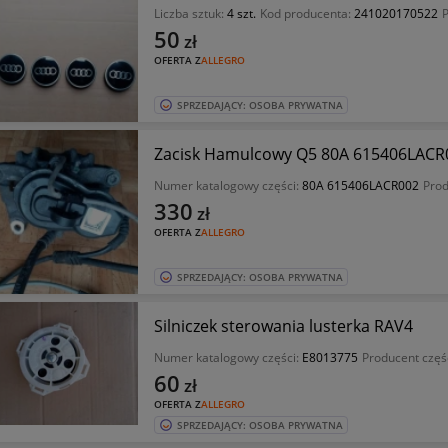
Liczba sztuk:
4 szt.
Kod producenta:
241020170522
50
zł
OFERTA Z
ALLEGRO
SPRZEDAJĄCY: OSOBA PRYWATNA
Zacisk Hamulcowy Q5 80A 615406LACR
Numer katalogowy części:
80A 615406LACR002
Prod
330
zł
OFERTA Z
ALLEGRO
SPRZEDAJĄCY: OSOBA PRYWATNA
Silniczek sterowania lusterka RAV4
Numer katalogowy części:
E8013775
Producent częś
60
zł
OFERTA Z
ALLEGRO
SPRZEDAJĄCY: OSOBA PRYWATNA