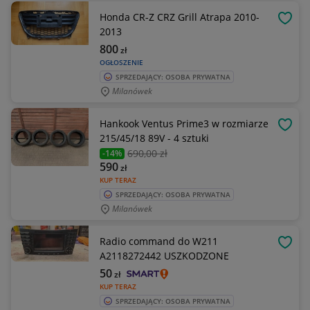
Honda CR-Z CRZ Grill Atrapa 2010-
OBSE
2013
800
zł
OGŁOSZENIE
SPRZEDAJĄCY: OSOBA PRYWATNA
Milanówek
Hankook Ventus Prime3 w rozmiarze
OBSE
215/45/18 89V - 4 sztuki
690
,00 zł
-14%
590
zł
KUP TERAZ
SPRZEDAJĄCY: OSOBA PRYWATNA
Milanówek
Radio command do W211
OBSE
A2118272442 USZKODZONE
50
zł
KUP TERAZ
SPRZEDAJĄCY: OSOBA PRYWATNA