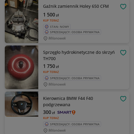
Gaźnik zamiennik Holey 650 CFM
OBSE
1 500
zł
KUP TERAZ
STAN: NOWY
SPRZEDAJĄCY: OSOBA PRYWATNA
Milanowek
Sprzęgło hydrokinetyczne do skrzyń
OBSE
TH700
1 750
zł
KUP TERAZ
SPRZEDAJĄCY: OSOBA PRYWATNA
Milanowek
Kierownica BMW F44 F40
OBSE
podgrzewana
300
zł
KUP TERAZ
SPRZEDAJĄCY: OSOBA PRYWATNA
Milanówek