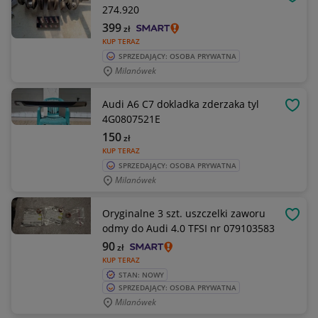
OBSE
274.920
399
zł
KUP TERAZ
SPRZEDAJĄCY: OSOBA PRYWATNA
Milanówek
Audi A6 C7 dokladka zderzaka tyl
OBSE
4G0807521E
150
zł
KUP TERAZ
SPRZEDAJĄCY: OSOBA PRYWATNA
Milanówek
Oryginalne 3 szt. uszczelki zaworu
OBSE
odmy do Audi 4.0 TFSI nr 079103583
90
zł
KUP TERAZ
STAN: NOWY
SPRZEDAJĄCY: OSOBA PRYWATNA
Milanówek