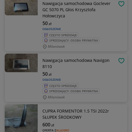
Nawigacja samochodowa Goclever
OBSE
GC 5070 PL Głos Krzysztofa
Hołowczyca
50
zł
OGŁOSZENIE
CZĘSTO SPRZEDAJE
SPRZEDAJĄCY: OSOBA PRYWATNA
Milanówek
Nawigacja samochodowa Navigon
OBSE
8110
50
zł
OGŁOSZENIE
CZĘSTO SPRZEDAJE
SPRZEDAJĄCY: OSOBA PRYWATNA
Milanówek
CUPRA FORMENTOR 1.5 TSI 2022r
SŁUPEK ŚRODKOWY
600
zł
OFERTA Z
ALLEGRO