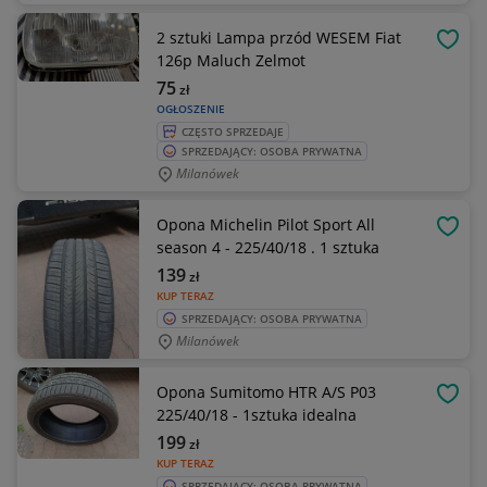
2 sztuki Lampa przód WESEM Fiat
OBSE
126p Maluch Zelmot
75
zł
OGŁOSZENIE
CZĘSTO SPRZEDAJE
SPRZEDAJĄCY: OSOBA PRYWATNA
Milanówek
Opona Michelin Pilot Sport All
OBSE
season 4 - 225/40/18 . 1 sztuka
139
zł
KUP TERAZ
SPRZEDAJĄCY: OSOBA PRYWATNA
Milanówek
Opona Sumitomo HTR A/S P03
OBSE
225/40/18 - 1sztuka idealna
199
zł
KUP TERAZ
SPRZEDAJĄCY: OSOBA PRYWATNA