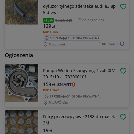
dyfuzor tylnego zderzaka audi a3 8p
OBSE
5 drzwi
159
,00 zł
do negocjacji
-18%
129
zł
KUP TERAZ
SPRZEDAJĄCY: OSOBA PRYWATNA
Promowane
Milanówek
Ogłoszenia
Pompa Wodna Ssangyong Tivoli XLV
OBSE
2015/19 - 1732000101
159
zł
KUP TERAZ
SPRZEDAJĄCY: OSOBA PRYWATNA
MILANÓWEK
Filtry przeciwpyłowe 2138 do masek
OBSE
3M.
19
zł