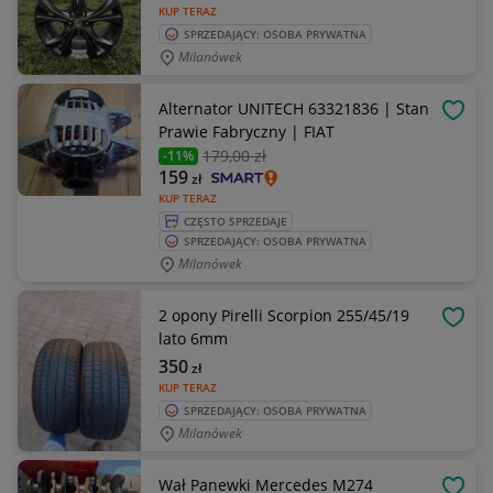
KUP TERAZ
SPRZEDAJĄCY: OSOBA PRYWATNA
Milanówek
Alternator UNITECH 63321836 | Stan
OBSE
Prawie Fabryczny | FIAT
179
,00 zł
-11%
159
zł
KUP TERAZ
CZĘSTO SPRZEDAJE
SPRZEDAJĄCY: OSOBA PRYWATNA
Milanówek
2 opony Pirelli Scorpion 255/45/19
OBSE
lato 6mm
350
zł
KUP TERAZ
SPRZEDAJĄCY: OSOBA PRYWATNA
Milanówek
Wał Panewki Mercedes M274