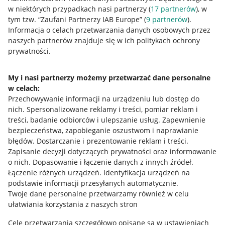
w niektórych przypadkach nasi partnerzy (
17
partnerów
), w
tym tzw. “Zaufani Partnerzy IAB Europe” (
9
partnerów
).
Przydatne informacje
Informacja o celach przetwarzania danych osobowych przez
naszych partnerów znajduje się w ich politykach ochrony
prywatności.
Jak to działa
Napisz do nas
My i nasi partnerzy możemy przetwarzać dane personalne
w celach:
Allegro Gadane dla sprzedających
Przechowywanie informacji na urządzeniu lub dostęp do
Allegro Gadane dla kupujących
nich
.
Spersonalizowane reklamy i treści, pomiar reklam i
treści, badanie odbiorców i ulepszanie usług
.
Zapewnienie
Mapa miejscowości
bezpieczeństwa, zapobieganie oszustwom i naprawianie
błędów
.
Dostarczanie i prezentowanie reklam i treści
.
Informacje prawne
Zapisanie decyzji dotyczących prywatności oraz informowanie
o nich
.
Dopasowanie i łączenie danych z innych źródeł
.
Regulamin
Łączenie różnych urządzeń
.
Identyfikacja urządzeń na
podstawie informacji przesyłanych automatycznie
.
Polityka plików "cookies"
Twoje dane personalne przetwarzamy również w celu
ułatwiania korzystania z naszych stron
Ustawienia plików "cookies"
Cele przetwarzania szczegółowo opisane są w ustawieniach
Udostępnianie lokalizacji