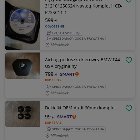
OBSE
312101250624 Navteq Komplet !! CD-
P23SC11-1
599
zł
OGŁOSZENIE
CZĘSTO SPRZEDAJE
SPRZEDAJĄCY: OSOBA PRYWATNA
Milanówek
Airbag poduszka kierowcy BMW F44
OBSE
USA oryginalny
799
zł
KUP TERAZ
SPRZEDAJĄCY: OSOBA PRYWATNA
Milanówek
Dekielki OEM Audi 60mm komplet
OBSE
99
zł
KUP TERAZ
SPRZEDAJĄCY: OSOBA PRYWATNA
Milanówek