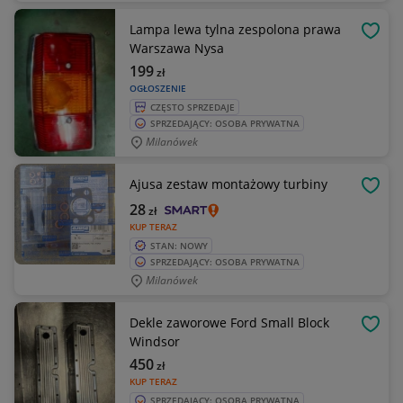
Lampa lewa tylna zespolona prawa
OBSE
Warszawa Nysa
199
zł
OGŁOSZENIE
CZĘSTO SPRZEDAJE
SPRZEDAJĄCY: OSOBA PRYWATNA
Milanówek
Ajusa zestaw montażowy turbiny
OBSE
28
zł
KUP TERAZ
STAN: NOWY
SPRZEDAJĄCY: OSOBA PRYWATNA
Milanówek
Dekle zaworowe Ford Small Block
OBSE
Windsor
450
zł
KUP TERAZ
SPRZEDAJĄCY: OSOBA PRYWATNA