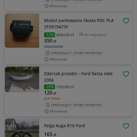
Milanówek
Moduł parkowania Skoda PDC PLA
OBSE
3T0919475F
400
,00 zł
do negocjacji
-12%
350
zł
OGŁOSZENIE
SPRZEDAJĄCY: OSOBA PRYWATNA
Milanówek
Zderzak przedni - Ford fiesta mk6
OBSE
2006
150
,00 zł
-20%
120
zł
KUP TERAZ
SPRZEDAJĄCY: OSOBA PRYWATNA
Milanówek
Felga kuga R18 Ford
OBSE
165
zł