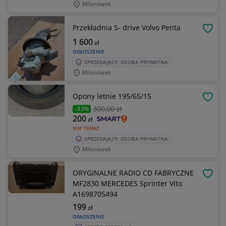
Milanówek
Przekładnia S- drive Volvo Penta
OBSE
1 600
zł
OGŁOSZENIE
SPRZEDAJĄCY: OSOBA PRYWATNA
Milanówek
Opony letnie 195/65/15
OBSE
300
,00 zł
-33%
200
zł
KUP TERAZ
SPRZEDAJĄCY: OSOBA PRYWATNA
Milanówek
ORYGINALNE RADIO CD FABRYCZNE
OBSE
MF2830 MERCEDES Sprinter Vito
A1698705494
199
zł
OGŁOSZENIE