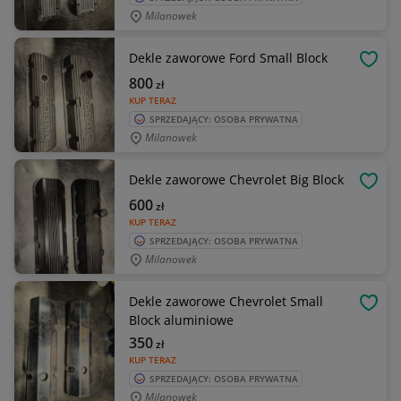
Milanowek
Dekle zaworowe Ford Small Block
OBSE
800
zł
KUP TERAZ
SPRZEDAJĄCY: OSOBA PRYWATNA
Milanowek
Dekle zaworowe Chevrolet Big Block
OBSE
600
zł
KUP TERAZ
SPRZEDAJĄCY: OSOBA PRYWATNA
Milanowek
Dekle zaworowe Chevrolet Small
OBSE
Block aluminiowe
350
zł
KUP TERAZ
SPRZEDAJĄCY: OSOBA PRYWATNA
Milanowek