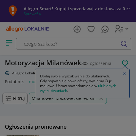
Allegro Smart! Kupuj i sprzedawaj z dostawą za 0 zł
Sprawdź »
Otwórz menu z kategoriami
szukaj
Motoryzacja Milanówek
302
ogłoszenia
POL
Allegro Lokalnie
Motoryzacja
Zamkn
Dodaj swoje wyszukiwania do ulubionych.
Gdy pojawią się nowe oferty, wyślemy Ci je
Podobne:
motoryzacja
motoryzacja samochody osobowe
cz
mailowo. Ustaw powiadomienia w
ulubionych
wyszukiwaniach
.
Filtruj
Milanówek, Mazowieckie, +0 km
Ogłoszenia promowane