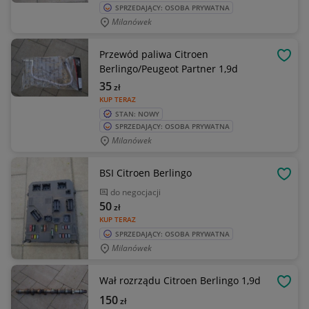
SPRZEDAJĄCY: OSOBA PRYWATNA
Milanówek
Przewód paliwa Citroen
OBSE
Berlingo/Peugeot Partner 1,9d
35
zł
KUP TERAZ
STAN: NOWY
SPRZEDAJĄCY: OSOBA PRYWATNA
Milanówek
BSI Citroen Berlingo
OBSE
do negocjacji
50
zł
KUP TERAZ
SPRZEDAJĄCY: OSOBA PRYWATNA
Milanówek
Wał rozrządu Citroen Berlingo 1,9d
OBSE
150
zł