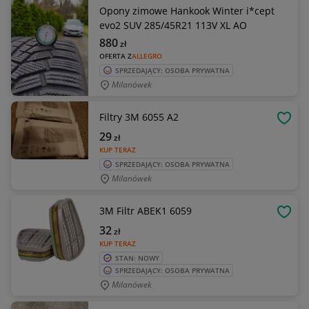
Opony zimowe Hankook Winter i*cept
evo2 SUV 285/45R21 113V XL AO
880
zł
OFERTA Z
ALLEGRO
SPRZEDAJĄCY: OSOBA PRYWATNA
Milanówek
Filtry 3M 6055 A2
OBSE
29
zł
KUP TERAZ
SPRZEDAJĄCY: OSOBA PRYWATNA
Milanówek
3M Filtr ABEK1 6059
OBSE
32
zł
KUP TERAZ
STAN: NOWY
SPRZEDAJĄCY: OSOBA PRYWATNA
Milanówek