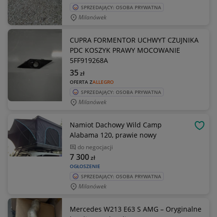
SPRZEDAJĄCY: OSOBA PRYWATNA
Milanówek
CUPRA FORMENTOR UCHWYT CZUJNIKA
PDC KOSZYK PRAWY MOCOWANIE
5FF919268A
35
zł
OFERTA Z
ALLEGRO
SPRZEDAJĄCY: OSOBA PRYWATNA
Milanówek
Namiot Dachowy Wild Camp
OBSE
Alabama 120, prawie nowy
do negocjacji
7 300
zł
OGŁOSZENIE
SPRZEDAJĄCY: OSOBA PRYWATNA
Milanówek
Mercedes W213 E63 S AMG – Oryginalne