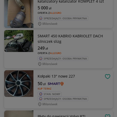
katalizatory katalizator KOMPLET 4 szt
5 000
zł
OFERTA Z
ALLEGRO
SPRZEDAJĄCY: OSOBA PRYWATNA
Milanówek
SMART 450 KABRIO KABRIOLET DACH
silniczek slizg
249
zł
OFERTA Z
ALLEGRO
SPRZEDAJĄCY: OSOBA PRYWATNA
Milanówek
Kołpaki 13" nowe 227
OBSE
50
zł
KUP TERAZ
STAN: NOWY
SPRZEDAJĄCY: OSOBA PRYWATNA
Milanówek
Płyty do nawigacji Volvo RTI