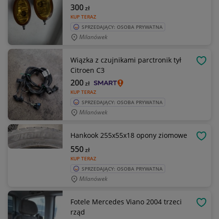
300
zł
KUP TERAZ
SPRZEDAJĄCY: OSOBA PRYWATNA
Milanówek
Wiązka z czujnikami parctronik tył
OBSE
Citroen C3
200
zł
KUP TERAZ
SPRZEDAJĄCY: OSOBA PRYWATNA
Milanówek
Hankook 255x55x18 opony ziomowe
OBSE
550
zł
KUP TERAZ
SPRZEDAJĄCY: OSOBA PRYWATNA
Milanówek
Fotele Mercedes Viano 2004 trzeci
OBSE
rząd