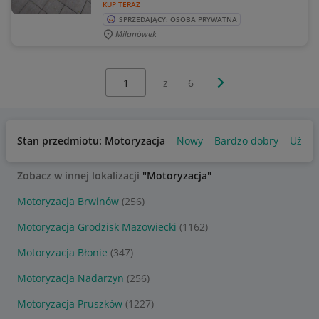
KUP TERAZ
SPRZEDAJĄCY: OSOBA PRYWATNA
Milanówek
Wybierz stronę:
Następna strona
z
6
Stan przedmiotu: Motoryzacja
Nowy
Bardzo dobry
Używ
Zobacz w innej lokalizacji
"Motoryzacja"
Motoryzacja Brwinów
(256)
Motoryzacja Grodzisk Mazowiecki
(1162)
Motoryzacja Błonie
(347)
Motoryzacja Nadarzyn
(256)
Motoryzacja Pruszków
(1227)