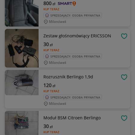
800
zł
KUP TERAZ
SPRZEDAJĄCY: OSOBA PRYWATNA
Milanówek
Zestaw głośnomówiący ERICSSON
OBSE
30
zł
KUP TERAZ
SPRZEDAJĄCY: OSOBA PRYWATNA
Milanówek
Rozrusznik Berlingo 1,9d
OBSE
120
zł
KUP TERAZ
SPRZEDAJĄCY: OSOBA PRYWATNA
Milanówek
Moduł BSM Citroen Berlingo
OBSE
30
zł
KUP TERAZ