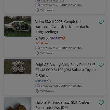
CZĘSTO SPRZEDAJE
SPRZEDAJĄCY: OSOBA PRYWATNA
Milanówek
Volvo S80 II 2008 Kompletna
OBSE
karoseria Ćwiartka, słupek, dach,
próg, podłoga
2 499
zł
KUP TERAZ
SPRZEDAJĄCY: OSOBA PRYWATNA
Milanówek
Felgi OZ Racing Rally Rally Raid 16x7
OBSE
ET+48 PCD 5x100 JDM Subaru Toyota
3 500
zł
OGŁOSZENIE
SPRZEDAJĄCY: OSOBA PRYWATNA
Milanówek
Halogeny Honda Jazz GD1 Amber
OBSE
Pomarańczowe JDM