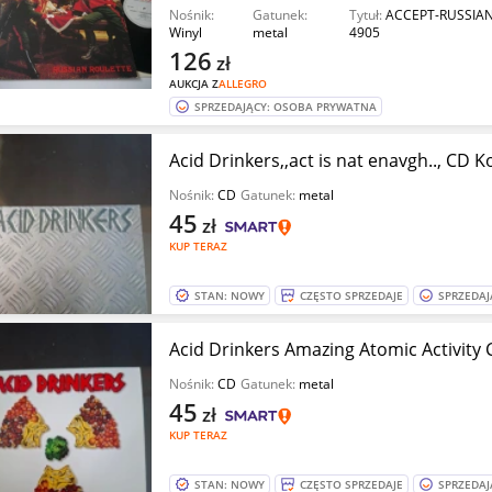
Nośnik:
Gatunek:
Tytuł:
ACCEPT-RUSSIAN
Winyl
metal
4905
126
zł
AUKCJA Z
ALLEGRO
SPRZEDAJĄCY: OSOBA PRYWATNA
Acid Drinkers,,act is nat enavgh.., CD 
Nośnik:
CD
Gatunek:
metal
45
zł
KUP TERAZ
STAN: NOWY
CZĘSTO SPRZEDAJE
SPRZEDAJ
Acid Drinkers Amazing Atomic Acti
Nośnik:
CD
Gatunek:
metal
45
zł
KUP TERAZ
STAN: NOWY
CZĘSTO SPRZEDAJE
SPRZEDAJ