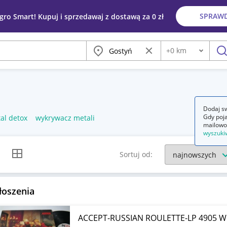
SPRAW
egro Smart! Kupuj i sprzedawaj z dostawą za 0 zł
Miasto
Wyczyść frazę
+
0
km
Odległość
szu
Dodaj sw
Gdy poja
tal detox
wykrywacz metali
mailowo
wyszuki
k listy
Widok siatki
Sortuj od:
łoszenia
ACCEPT-RUSSIAN ROULETTE-LP 4905 Wi