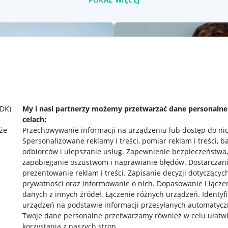
SDK)
My i nasi partnerzy możemy przetwarzać dane personaln
celach:
że
Przechowywanie informacji na urządzeniu lub dostęp do ni
Spersonalizowane reklamy i treści, pomiar reklam i treści, b
odbiorców i ulepszanie usług
.
Zapewnienie bezpieczeństwa,
zapobieganie oszustwom i naprawianie błędów
.
Dostarczani
prezentowanie reklam i treści
.
Zapisanie decyzji dotyczącyc
prywatności oraz informowanie o nich
.
Dopasowanie i łącze
danych z innych źródeł
.
Łączenie różnych urządzeń
.
Identyf
rawne
Pobierz aplikację
urządzeń na podstawie informacji przesyłanych automatycz
Twoje dane personalne przetwarzamy również w celu ułatw
korzystania z naszych stron