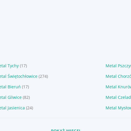
tal Tychy
(17)
Metal Pszcz
tal Świętochłowice
(274)
Metal Chorz
tal Bieruń
(17)
Metal Knuró
tal Gliwice
(82)
Metal Czelad
tal Jasienica
(24)
Metal Mysło
POKAŻ WIĘCEJ