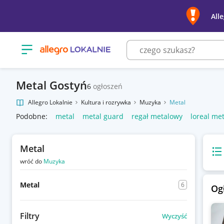
All
Otwórz menu z kategoriami
Metal Gostyń
6
ogłoszeń
Allegro Lokalnie
Kultura i rozrywka
Muzyka
Metal
Podobne:
metal
metal guard
regał metalowy
loreal me
Metal
Wido
wróć do
Muzyka
Metal
6
Og
Filtry
Wyczyść