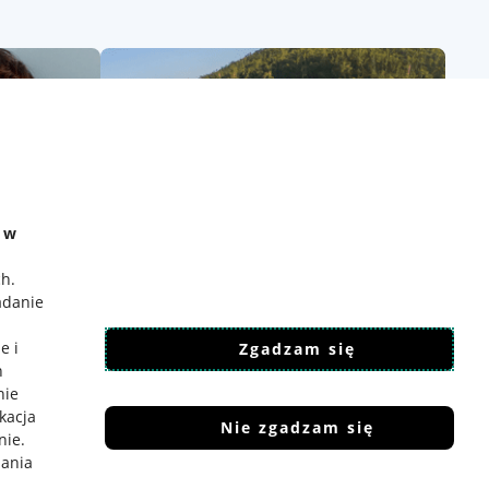
e w
ch
.
adanie
e i
Zgadzam się
h
nie
ikacja
Nie zgadzam się
nie
.
iania