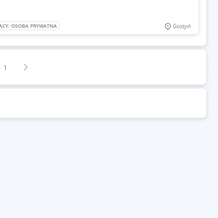
Gostyń
ĄCY: OSOBA PRYWATNA
Następna strona
z
1