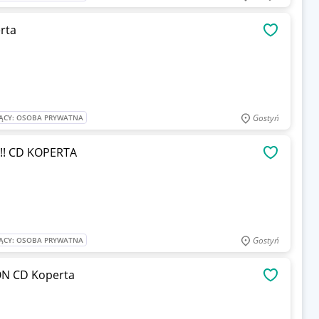
rta
OBSERWU
Gostyń
ĄCY: OSOBA PRYWATNA
e!!! CD KOPERTA
OBSERWU
Gostyń
ĄCY: OSOBA PRYWATNA
ACID DRINKERS - INFERNAL CONNECTION CD Koperta
OBSERWU