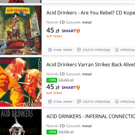
Acid Drinkers - Are You Rebel? CD Kope
Nośnik:
CD
Gatunek:
metal
45
zł
KUP TERAZ
STAN: NOWY
CZĘSTO SPRZEDAJE
SPRZEDAJ
Acid Drinkers Varran Strikes Back Aliv
Nośnik:
CD
Gatunek:
metal
50
,00 zł
-10%
45
zł
KUP TERAZ
STAN: NOWY
CZĘSTO SPRZEDAJE
SPRZEDAJ
Nośnik:
CD
Gatunek:
metal
50
,00 zł
-10%