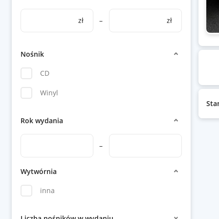
zł
–
zł
Nośnik
CD
Winyl
Sta
Rok wydania
–
Wytwórnia
inna
Liczba nośników w wydaniu