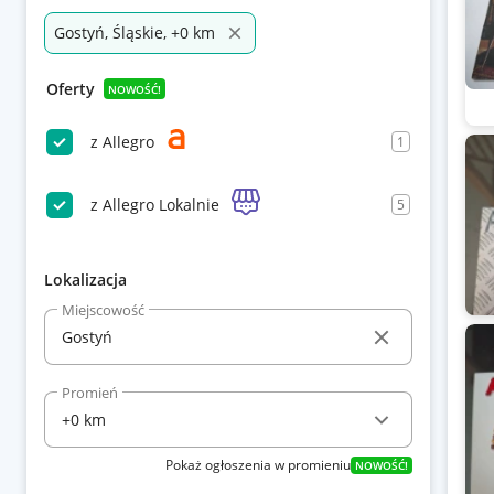
Gostyń, Śląskie, +0 km
Oferty
NOWOŚĆ!
z Allegro
1
z Allegro Lokalnie
5
Lokalizacja
Miejscowość
Promień
Pokaż ogłoszenia w promieniu
NOWOŚĆ!