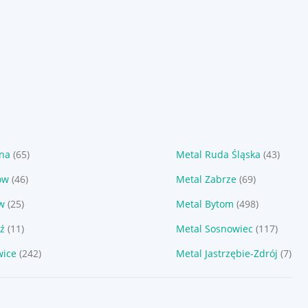
yna
(65)
Metal Ruda Śląska
(43)
ów
(46)
Metal Zabrze
(69)
w
(25)
Metal Bytom
(498)
ź
(11)
Metal Sosnowiec
(117)
wice
(242)
Metal Jastrzębie-Zdrój
(7)