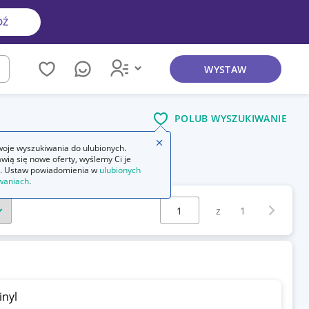
DŹ
WYSTAW
kaj
POLUB WYSZUKIWANIE
Zamknij wskazówkę
oje wyszukiwania do ulubionych.
wią się nowe oferty, wyślemy Ci je
. Ustaw powiadomienia w
ulubionych
waniach
.
Wybierz stronę:
Następna 
z
1
nyl