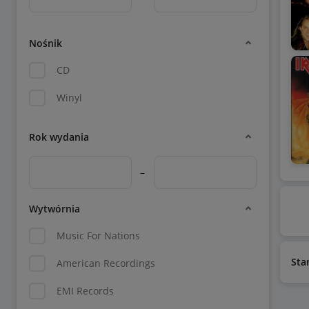
Nośnik
CD
Winyl
Rok wydania
–
Wytwórnia
Music For Nations
Sta
American Recordings
EMI Records