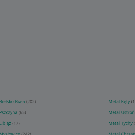
Bielsko-Biała
(202)
Metal Kęty
(1
Pszczyna
(65)
Metal Ustroń
Libiąż
(17)
Metal Tychy
 Mysłowice
(242)
Metal Chrza