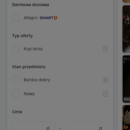
Darmowa dostawa
Allegro
Typ oferty
Kup teraz
7
Stan przedmiotu
Bardzo dobry
6
Nowy
1
Cena
zł
–
zł