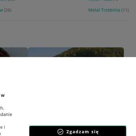
ów
(26)
Metal Trzebinia
(11)
e w
ch
.
adanie
e i
Zgadzam się
h