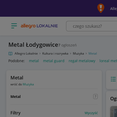
All
Otwórz menu z kategoriami
Metal Łodygowice
7
ogłoszeń
Allegro Lokalnie
Kultura i rozrywka
Muzyka
Metal
Podobne:
metal
metal guard
regał metalowy
loreal me
Metal
Wido
wróć do
Muzyka
Metal
7
Og
Filtry
Wyczyść