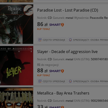
Paradise Lost - Lost Paradise (CD)
Nośnik:
CD
Gatunek:
metal
Wytwórnia:
Peaceville Re
86
zł
KUP TERAZ
CZĘSTO SPRZEDAJE
SPRZEDAJĄCY: OSOBA PRYW
Slayer - Decade of aggression live
Nośnik:
CD
Gatunek:
metal
EAN (GTIN):
5099749180
do negocjacji
88
zł
KUP TERAZ
CZĘSTO SPRZEDAJE
SPRZEDAJĄCY: OSOBA PRYW
Metallica - Bay Area Trashers
Nośnik:
CD
Gatunek:
metal
EAN (GTIN):
9002986544
33
zł