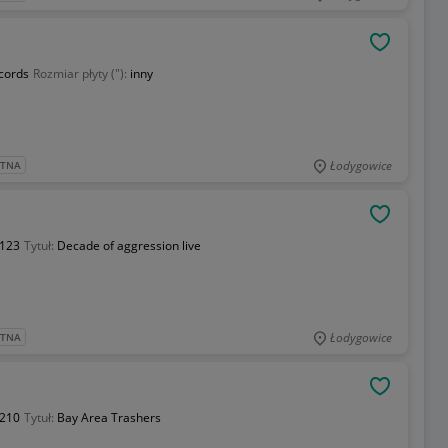
OBSERWU
cords
Rozmiar płyty ("):
inny
Łodygowice
ATNA
OBSERWU
123
Tytuł:
Decade of aggression live
Łodygowice
ATNA
OBSERWU
210
Tytuł:
Bay Area Trashers