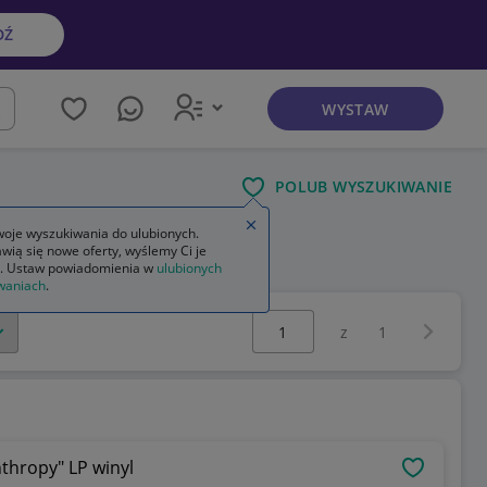
DŹ
WYSTAW
kaj
POLUB WYSZUKIWANIE
Zamknij wskazówkę
oje wyszukiwania do ulubionych.
wią się nowe oferty, wyślemy Ci je
. Ustaw powiadomienia w
ulubionych
waniach
.
Wybierz stronę:
Następna 
z
1
thropy" LP winyl
OBSERWU