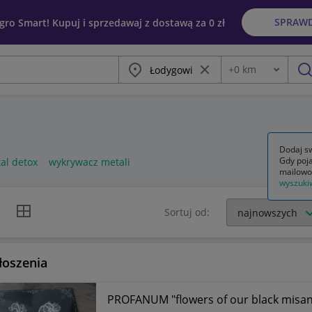
SPRAW
egro Smart! Kupuj i sprzedawaj z dostawą za 0 zł
Miasto
Wyczyść frazę
+
0
km
Odległość
szu
Dodaj sw
Gdy poja
tal detox
wykrywacz metali
mailowo
wyszuki
k listy
Widok siatki
Sortuj od:
łoszenia
PROFANUM "flowers of our black misan