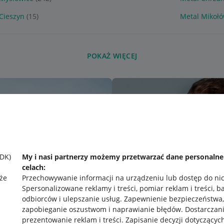
Cieszyn
(15)
Metal Mikoł
POKAŻ WIĘCEJ
SDK)
My i nasi partnerzy możemy przetwarzać dane personaln
celach:
że
Przechowywanie informacji na urządzeniu lub dostęp do ni
Spersonalizowane reklamy i treści, pomiar reklam i treści, b
odbiorców i ulepszanie usług
.
Zapewnienie bezpieczeństwa,
zapobieganie oszustwom i naprawianie błędów
.
Dostarczani
prezentowanie reklam i treści
.
Zapisanie decyzji dotyczącyc