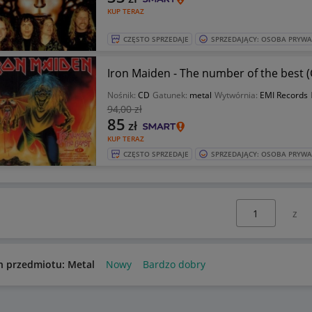
KUP TERAZ
CZĘSTO SPRZEDAJE
SPRZEDAJĄCY: OSOBA PRYW
Iron Maiden - The number of the best 
Nośnik:
CD
Gatunek:
metal
Wytwórnia:
EMI Records
94
,00 zł
85
zł
KUP TERAZ
CZĘSTO SPRZEDAJE
SPRZEDAJĄCY: OSOBA PRYW
Wybierz stronę:
n przedmiotu: Metal
Nowy
Bardzo dobry