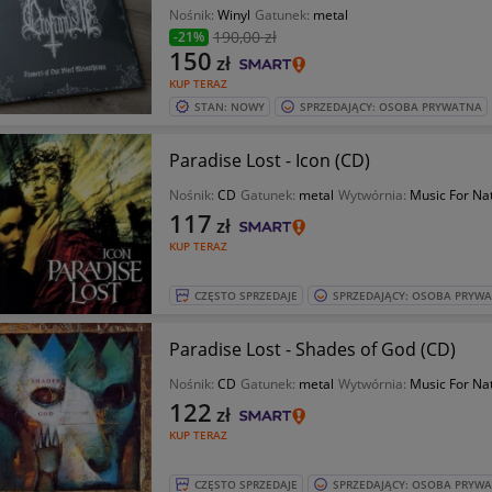
Nośnik:
Winyl
Gatunek:
metal
190
,00 zł
-21%
150
zł
KUP TERAZ
STAN: NOWY
SPRZEDAJĄCY: OSOBA PRYWATNA
Paradise Lost - Icon (CD)
Nośnik:
CD
Gatunek:
metal
Wytwórnia:
Music For Na
117
zł
KUP TERAZ
CZĘSTO SPRZEDAJE
SPRZEDAJĄCY: OSOBA PRYW
Paradise Lost - Shades of God (CD)
Nośnik:
CD
Gatunek:
metal
Wytwórnia:
Music For Na
122
zł
KUP TERAZ
CZĘSTO SPRZEDAJE
SPRZEDAJĄCY: OSOBA PRYW