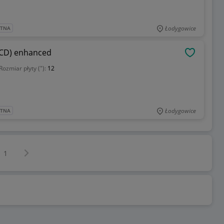
Łodygowice
ATNA
(CD) enhanced
OBSERWU
Rozmiar płyty ("):
12
Łodygowice
ATNA
Następna strona
z
1