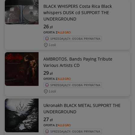
BLACK WHISPERS Costa Rica Black
whispers DUSK cd SUPPORT THE
UNDERGROUND
26
zł
OFERTA Z
ALLEGRO
SPRZEDAJĄCY: OSOBA PRYWATNA
Lask
AMBROTOS. Bands Paying Tribute
Various Artists CD
29
zł
OFERTA Z
ALLEGRO
SPRZEDAJĄCY: OSOBA PRYWATNA
Lask
Ukronakh BLACK METAL SUPPORT THE
UNDERGROUND
27
zł
OFERTA Z
ALLEGRO
SPRZEDAJĄCY: OSOBA PRYWATNA