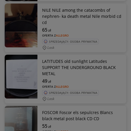
NILE NILE among the catacombs of
nephren- ka death metal Nile morbid cd
cd
65
zł
OFERTA Z
ALLEGRO
SPRZEDAJĄCY: OSOBA PRYWATNA
Lask
LATITUDES old sunlight Latitudes
SUPPORT THE UNDERGROUND BLACK
METAL
49
zł
OFERTA Z
ALLEGRO
SPRZEDAJĄCY: OSOBA PRYWATNA
Lask
FOSCOR Foscor els sepulcres Blancs
black metal post black CD CD
55
zł