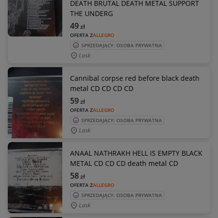
DEATH BRUTAL DEATH METAL SUPPORT
THE UNDERG
49
zł
OFERTA Z
ALLEGRO
SPRZEDAJĄCY: OSOBA PRYWATNA
Lask
Cannibal corpse red before black death
metal CD CD CD CD
59
zł
OFERTA Z
ALLEGRO
SPRZEDAJĄCY: OSOBA PRYWATNA
Lask
ANAAL NATHRAKH HELL IS EMPTY BLACK
METAL CD CD CD death metal CD
58
zł
OFERTA Z
ALLEGRO
SPRZEDAJĄCY: OSOBA PRYWATNA
Lask