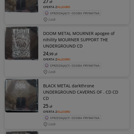
27
zł
OFERTA Z
ALLEGRO
SPRZEDAJĄCY: OSOBA PRYWATNA
Lask
DOOM METAL MOURNER apogee of
nihility MOURNER SUPPORT THE
UNDERGROUND CD
24
,99
zł
OFERTA Z
ALLEGRO
SPRZEDAJĄCY: OSOBA PRYWATNA
Lask
BLACK METAL darkthrone
UNDERGROUND CAVERNS OF . CD CD
CD
25
zł
OFERTA Z
ALLEGRO
SPRZEDAJĄCY: OSOBA PRYWATNA
Lask