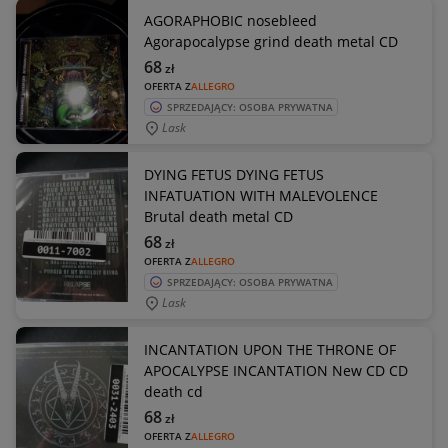
AGORAPHOBIC nosebleed
Agorapocalypse grind death metal CD
68
zł
OFERTA Z
ALLEGRO
SPRZEDAJĄCY: OSOBA PRYWATNA
Lask
DYING FETUS DYING FETUS
INFATUATION WITH MALEVOLENCE
Brutal death metal CD
68
zł
OFERTA Z
ALLEGRO
SPRZEDAJĄCY: OSOBA PRYWATNA
Lask
INCANTATION UPON THE THRONE OF
APOCALYPSE INCANTATION New CD CD
death cd
68
zł
OFERTA Z
ALLEGRO