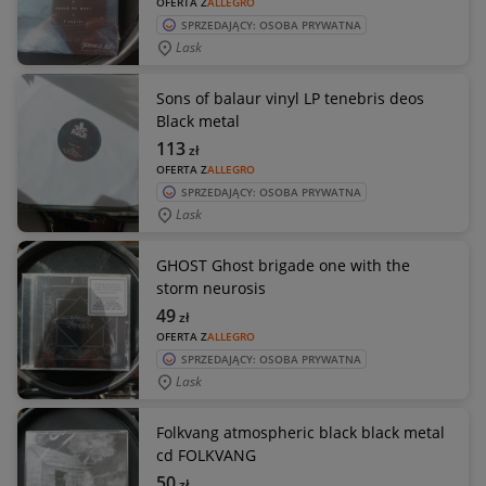
OFERTA Z
ALLEGRO
SPRZEDAJĄCY: OSOBA PRYWATNA
Lask
Sons of balaur vinyl LP tenebris deos
Black metal
113
zł
OFERTA Z
ALLEGRO
SPRZEDAJĄCY: OSOBA PRYWATNA
Lask
GHOST Ghost brigade one with the
storm neurosis
49
zł
OFERTA Z
ALLEGRO
SPRZEDAJĄCY: OSOBA PRYWATNA
Lask
Folkvang atmospheric black black metal
cd FOLKVANG
50
zł