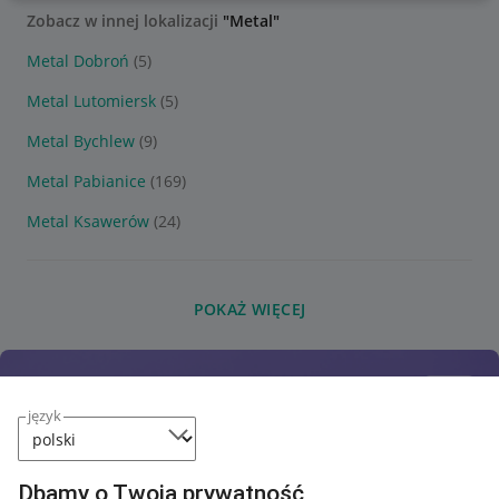
Zobacz w innej lokalizacji
"Metal"
Metal Dobroń
(5)
Metal Lutomiersk
(5)
Metal Bychlew
(9)
Metal Pabianice
(169)
Metal Ksawerów
(24)
POKAŻ WIĘCEJ
język
Dbamy o Twoją prywatność