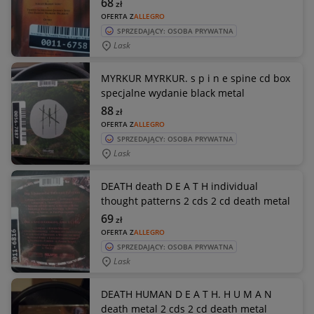
68
zł
OFERTA Z
ALLEGRO
SPRZEDAJĄCY: OSOBA PRYWATNA
Lask
MYRKUR MYRKUR. s p i n e spine cd box
specjalne wydanie black metal
88
zł
OFERTA Z
ALLEGRO
SPRZEDAJĄCY: OSOBA PRYWATNA
Lask
DEATH death D E A T H individual
thought patterns 2 cds 2 cd death metal
69
zł
OFERTA Z
ALLEGRO
SPRZEDAJĄCY: OSOBA PRYWATNA
Lask
DEATH HUMAN D E A T H. H U M A N
death metal 2 cds 2 cd death metal