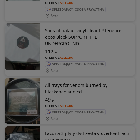
OFERTA Z
ALLEGRO
SPRZEDAJĄCY: OSOBA PRYWATNA
Lask
Sons of balaur vinyl clear LP tenebris
deos Black SUPPORT THE
UNDERGROUND
112
zł
OFERTA Z
ALLEGRO
SPRZEDAJĄCY: OSOBA PRYWATNA
Lask
All trays for venom burned by
blackened sun cd
49
zł
OFERTA Z
ALLEGRO
SPRZEDAJĄCY: OSOBA PRYWATNA
Lask
Lacuna 3 plyty dvd zestaw overload lacu
arch enemy