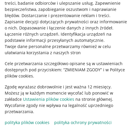
treści, badanie odbiorców i ulepszanie usług
.
Zapewnienie
Mapa miejscowości
bezpieczeństwa, zapobieganie oszustwom i naprawianie
błędów
.
Dostarczanie i prezentowanie reklam i treści
.
Informacje prawne
Zapisanie decyzji dotyczących prywatności oraz informowanie
o nich
.
Dopasowanie i łączenie danych z innych źródeł
.
Regulamin
Łączenie różnych urządzeń
.
Identyfikacja urządzeń na
podstawie informacji przesyłanych automatycznie
.
Polityka plików "cookies"
Twoje dane personalne przetwarzamy również w celu
ułatwiania korzystania z naszych stron
Ustawienia plików "cookies"
Cele przetwarzania szczegółowo opisane są w ustawieniach
Udostępnianie lokalizacji
dostępnych pod przyciskiem: “ZMIENIAM ZGODY” i w Polityce
Informacje dla Aktu o Usługach Cyfrowych
plików cookies.
Zgodę wyrażasz dobrowolnie i jest ważna 12 miesięcy.
Pobierz aplikację
Możesz ją w każdym momencie wycofać lub ponowić w
zakładce
Ustawienia plików cookies
na stronie głównej.
Wycofanie zgody nie wpływa na legalność uprzedniego
przetwarzania.
polityka plików cookies
polityka ochrony prywatności