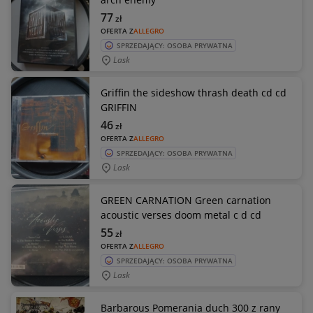
77
zł
OFERTA Z
ALLEGRO
SPRZEDAJĄCY: OSOBA PRYWATNA
Lask
Griffin the sideshow thrash death cd cd
GRIFFIN
46
zł
OFERTA Z
ALLEGRO
SPRZEDAJĄCY: OSOBA PRYWATNA
Lask
GREEN CARNATION Green carnation
acoustic verses doom metal c d cd
55
zł
OFERTA Z
ALLEGRO
SPRZEDAJĄCY: OSOBA PRYWATNA
Lask
Barbarous Pomerania duch 300 z rany