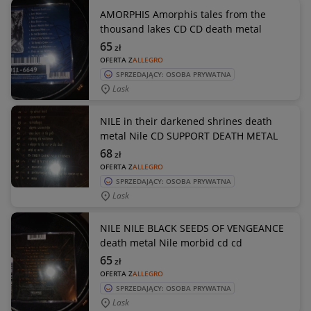
AMORPHIS Amorphis tales from the
thousand lakes CD CD death metal
65
zł
OFERTA Z
ALLEGRO
SPRZEDAJĄCY: OSOBA PRYWATNA
Lask
NILE in their darkened shrines death
metal Nile CD SUPPORT DEATH METAL
68
zł
OFERTA Z
ALLEGRO
SPRZEDAJĄCY: OSOBA PRYWATNA
Lask
NILE NILE BLACK SEEDS OF VENGEANCE
death metal Nile morbid cd cd
65
zł
OFERTA Z
ALLEGRO
SPRZEDAJĄCY: OSOBA PRYWATNA
Lask