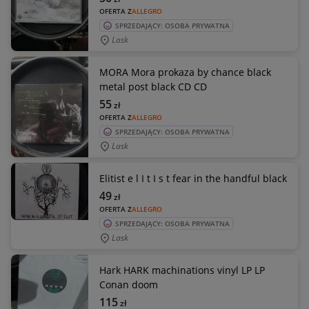
OFERTA Z
ALLEGRO
SPRZEDAJĄCY: OSOBA PRYWATNA
Lask
MORA Mora prokaza by chance black
metal post black CD CD
55
zł
OFERTA Z
ALLEGRO
SPRZEDAJĄCY: OSOBA PRYWATNA
Lask
Elitist e l I t I s t fear in the handful black
49
zł
OFERTA Z
ALLEGRO
SPRZEDAJĄCY: OSOBA PRYWATNA
Lask
Hark HARK machinations vinyl LP LP
Conan doom
115
zł