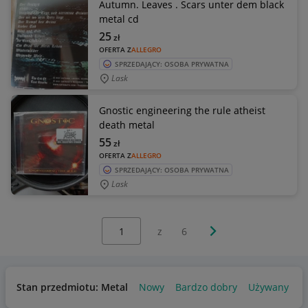
Autumn. Leaves . Scars unter dem black
metal cd
25
zł
OFERTA Z
ALLEGRO
SPRZEDAJĄCY: OSOBA PRYWATNA
Lask
Gnostic engineering the rule atheist
death metal
55
zł
OFERTA Z
ALLEGRO
SPRZEDAJĄCY: OSOBA PRYWATNA
Lask
Wybierz stronę:
Następna strona
z
6
Stan przedmiotu: Metal
Nowy
Bardzo dobry
Używany