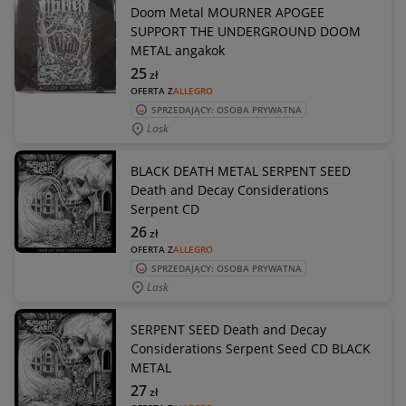
Doom Metal MOURNER APOGEE
SUPPORT THE UNDERGROUND DOOM
METAL angakok
25
zł
OFERTA Z
ALLEGRO
SPRZEDAJĄCY: OSOBA PRYWATNA
Lask
BLACK DEATH METAL SERPENT SEED
Death and Decay Considerations
Serpent CD
26
zł
OFERTA Z
ALLEGRO
SPRZEDAJĄCY: OSOBA PRYWATNA
Lask
SERPENT SEED Death and Decay
Considerations Serpent Seed CD BLACK
METAL
27
zł