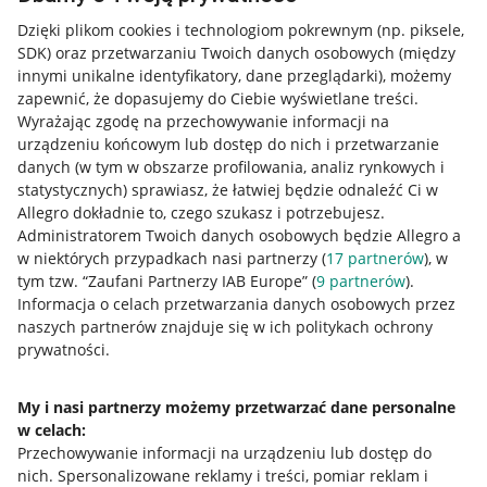
Dzięki plikom cookies i technologiom pokrewnym
(np. piksele,
SDK)
oraz przetwarzaniu Twoich danych osobowych
(między
innymi unikalne identyfikatory, dane przeglądarki)
, możemy
zapewnić, że dopasujemy do Ciebie wyświetlane treści.
Wyrażając zgodę na przechowywanie informacji na
urządzeniu końcowym lub dostęp do nich i przetwarzanie
danych (w tym w obszarze profilowania, analiz rynkowych i
statystycznych) sprawiasz, że łatwiej będzie odnaleźć Ci w
Allegro dokładnie to, czego szukasz i potrzebujesz.
Administratorem Twoich danych osobowych będzie Allegro a
w niektórych przypadkach nasi partnerzy (
17
partnerów
), w
tym tzw. “Zaufani Partnerzy IAB Europe” (
9
partnerów
).
Przydatne informacje
Informacja o celach przetwarzania danych osobowych przez
naszych partnerów znajduje się w ich politykach ochrony
prywatności.
Jak to działa
Napisz do nas
My i nasi partnerzy możemy przetwarzać dane personalne
w celach:
Allegro Gadane dla sprzedających
Przechowywanie informacji na urządzeniu lub dostęp do
Allegro Gadane dla kupujących
nich
.
Spersonalizowane reklamy i treści, pomiar reklam i