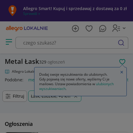
Allegro Smart! Kupuj i sprzedawaj z dostawą za 0 zł
Sprawdź »
Otwórz menu z kategoriami
szukaj
Metal Łask
329
ogłoszeń
POL
Allegro Lokalnie
Kultura i rozrywka
Muzyka
Metal
Zamkn
Dodaj swoje wyszukiwania do ulubionych.
Gdy pojawią się nowe oferty, wyślemy Ci je
Podobne:
metal
metal guard
regał metalowy
loreal metal
mailowo. Ustaw powiadomienia w
ulubionych
wyszukiwaniach
.
Filtruj
Łask, Łódzkie, +0 km
Ogłoszenia