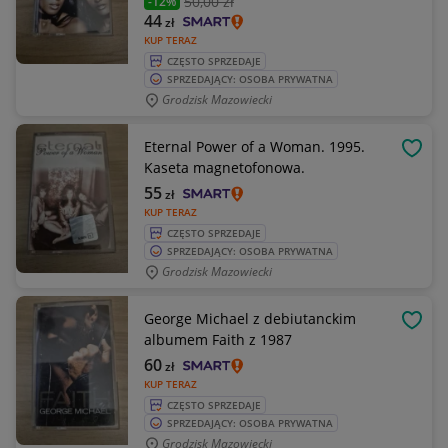
50
,00 zł
-12%
44
zł
KUP TERAZ
CZĘSTO SPRZEDAJE
SPRZEDAJĄCY: OSOBA PRYWATNA
Grodzisk Mazowiecki
Eternal Power of a Woman. 1995.
OBSE
Kaseta magnetofonowa.
55
zł
KUP TERAZ
CZĘSTO SPRZEDAJE
SPRZEDAJĄCY: OSOBA PRYWATNA
Grodzisk Mazowiecki
George Michael z debiutanckim
OBSE
albumem Faith z 1987
60
zł
KUP TERAZ
CZĘSTO SPRZEDAJE
SPRZEDAJĄCY: OSOBA PRYWATNA
Grodzisk Mazowiecki