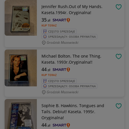
Jennifer Rush.Out of My Hands.
OBSE
Kaseta.1994r. Oryginalna!
35
zł
KUP TERAZ
CZĘSTO SPRZEDAJE
SPRZEDAJĄCY: OSOBA PRYWATNA
Grodzisk Mazowiecki
Michael Bolton. The one Thing.
OBSE
Kaseta. 1993r.Oryginalna!!
44
zł
KUP TERAZ
CZĘSTO SPRZEDAJE
SPRZEDAJĄCY: OSOBA PRYWATNA
Grodzisk Mazowiecki
Sophie B. Hawkins. Tongues and
OBSE
Tails. Debiut! Kaseta. 1995r.
Oryginalna!
44
zł