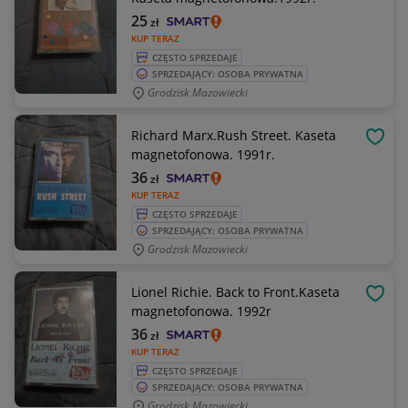
25
zł
KUP TERAZ
CZĘSTO SPRZEDAJE
SPRZEDAJĄCY: OSOBA PRYWATNA
Grodzisk Mazowiecki
Richard Marx.Rush Street. Kaseta
OBSE
magnetofonowa. 1991r.
36
zł
KUP TERAZ
CZĘSTO SPRZEDAJE
SPRZEDAJĄCY: OSOBA PRYWATNA
Grodzisk Mazowiecki
Lionel Richie. Back to Front.Kaseta
OBSE
magnetofonowa. 1992r
36
zł
KUP TERAZ
CZĘSTO SPRZEDAJE
SPRZEDAJĄCY: OSOBA PRYWATNA
Grodzisk Mazowiecki