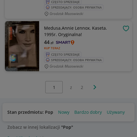
CZĘSTO SPRZEDAJE
SPRZEDAJĄCY: OSOBA PRYWATNA
Grodzisk Mazowiecki
Medusa.Annie Lennox. Kaseta.
OBSE
1995r. Oryginalna!
44
zł
KUP TERAZ
CZĘSTO SPRZEDAJE
SPRZEDAJĄCY: OSOBA PRYWATNA
Grodzisk Mazowiecki
Wybierz stronę:
Następna strona
z
2
Stan przedmiotu: Pop
Nowy
Bardzo dobry
Używany
Zobacz w innej lokalizacji
"Pop"