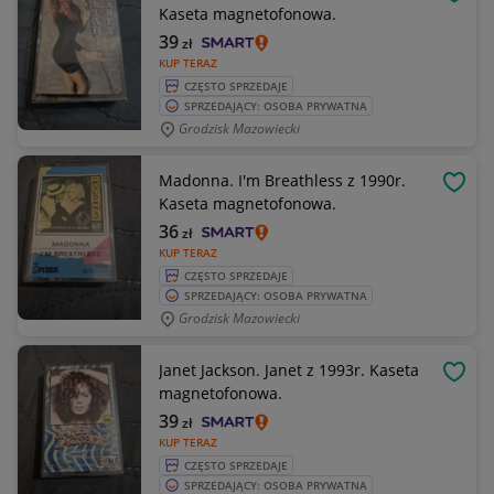
OBSE
Kaseta magnetofonowa.
39
zł
KUP TERAZ
CZĘSTO SPRZEDAJE
SPRZEDAJĄCY: OSOBA PRYWATNA
Grodzisk Mazowiecki
Madonna. I'm Breathless z 1990r.
OBSE
Kaseta magnetofonowa.
36
zł
KUP TERAZ
CZĘSTO SPRZEDAJE
SPRZEDAJĄCY: OSOBA PRYWATNA
Grodzisk Mazowiecki
Janet Jackson. Janet z 1993r. Kaseta
OBSE
magnetofonowa.
39
zł
KUP TERAZ
CZĘSTO SPRZEDAJE
SPRZEDAJĄCY: OSOBA PRYWATNA