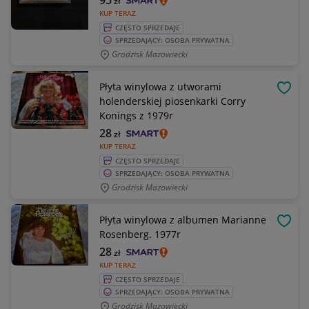
95
zł
KUP TERAZ
CZĘSTO SPRZEDAJE
SPRZEDAJĄCY: OSOBA PRYWATNA
Grodzisk Mazowiecki
Płyta winylowa z utworami
OBSE
holenderskiej piosenkarki Corry
Konings z 1979r
28
zł
KUP TERAZ
CZĘSTO SPRZEDAJE
SPRZEDAJĄCY: OSOBA PRYWATNA
Grodzisk Mazowiecki
Płyta winylowa z albumen Marianne
OBSE
Rosenberg. 1977r
28
zł
KUP TERAZ
CZĘSTO SPRZEDAJE
SPRZEDAJĄCY: OSOBA PRYWATNA
Grodzisk Mazowiecki