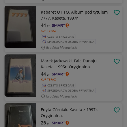
Kabaret OT.TO. Album pod tytułem
OBSE
7777. Kaseta. 1997r
44
zł
KUP TERAZ
CZĘSTO SPRZEDAJE
SPRZEDAJĄCY: OSOBA PRYWATNA
Grodzisk Mazowiecki
Marek Jackowski. Fale Dunaju.
OBSE
Kaseta. 1995r. Oryginalna.
44
zł
KUP TERAZ
CZĘSTO SPRZEDAJE
SPRZEDAJĄCY: OSOBA PRYWATNA
Grodzisk Mazowiecki
Edyta Górniak. Kaseta z 1997r.
OBSE
Oryginalna.
26
zł