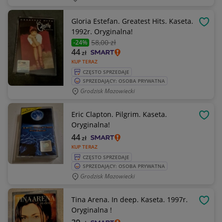
Gloria Estefan. Greatest Hits. Kaseta.
OBSE
1992r. Oryginalna!
58
,00 zł
-24%
44
zł
KUP TERAZ
CZĘSTO SPRZEDAJE
SPRZEDAJĄCY: OSOBA PRYWATNA
Grodzisk Mazowiecki
Eric Clapton. Pilgrim. Kaseta.
OBSE
Oryginalna!
44
zł
KUP TERAZ
CZĘSTO SPRZEDAJE
SPRZEDAJĄCY: OSOBA PRYWATNA
Grodzisk Mazowiecki
Tina Arena. In deep. Kaseta. 1997r.
OBSE
Oryginalna !