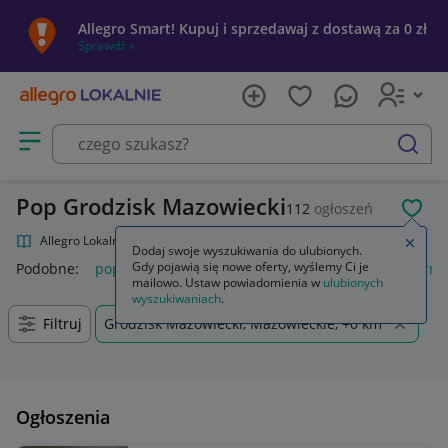
Allegro Smart! Kupuj i sprzedawaj z dostawą za 0 zł
Sprawdź »
Otwórz menu z kategoriami
szukaj
Pop Grodzisk Mazowiecki
112
ogłoszeń
POL
Allegro Lokalnie
Kultura i rozrywka
Muzyka
Pop
Zamkn
Dodaj swoje wyszukiwania do ulubionych.
Gdy pojawią się nowe oferty, wyślemy Ci je
Podobne:
pop
funko pop
k pop demon hunters
popcorn
mailowo. Ustaw powiadomienia w
ulubionych
wyszukiwaniach
.
Filtruj
Grodzisk Mazowiecki, Mazowieckie, +0 km
Ogłoszenia