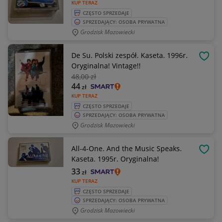
KUP TERAZ
CZĘSTO SPRZEDAJE
SPRZEDAJĄCY: OSOBA PRYWATNA
Grodzisk Mazowiecki
De Su. Polski zespół. Kaseta. 1996r.
OBSE
Oryginalna! Vintage!!
48
,00 zł
44
zł
KUP TERAZ
CZĘSTO SPRZEDAJE
SPRZEDAJĄCY: OSOBA PRYWATNA
Grodzisk Mazowiecki
All-4-One. And the Music Speaks.
OBSE
Kaseta. 1995r. Oryginalna!
33
zł
KUP TERAZ
CZĘSTO SPRZEDAJE
SPRZEDAJĄCY: OSOBA PRYWATNA
Grodzisk Mazowiecki