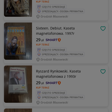
KUP TERAZ
CZĘSTO SPRZEDAJE
SPRZEDAJĄCY: OSOBA PRYWATNA
Grodzisk Mazowiecki
Sixteen. Debiut. Kaseta
OBSE
magnetofonowa. 1997r
29
zł
KUP TERAZ
CZĘSTO SPRZEDAJE
SPRZEDAJĄCY: OSOBA PRYWATNA
Grodzisk Mazowiecki
Ryszard Rynkowski. Kaseta
OBSE
magnetofonowa z 1993r
29
zł
KUP TERAZ
CZĘSTO SPRZEDAJE
SPRZEDAJĄCY: OSOBA PRYWATNA
Grodzisk Mazowiecki