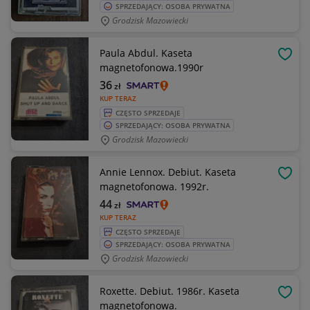
SPRZEDAJĄCY: OSOBA PRYWATNA
Grodzisk Mazowiecki
Paula Abdul. Kaseta
OBSE
magnetofonowa.1990r
36
zł
KUP TERAZ
CZĘSTO SPRZEDAJE
SPRZEDAJĄCY: OSOBA PRYWATNA
Grodzisk Mazowiecki
Annie Lennox. Debiut. Kaseta
OBSE
magnetofonowa. 1992r.
44
zł
KUP TERAZ
CZĘSTO SPRZEDAJE
SPRZEDAJĄCY: OSOBA PRYWATNA
Grodzisk Mazowiecki
Roxette. Debiut. 1986r. Kaseta
OBSE
magnetofonowa.