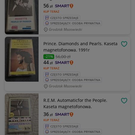
56
zł
KUP TERAZ
CZĘSTO SPRZEDAJE
SPRZEDAJĄCY: OSOBA PRYWATNA
Grodzisk Mazowiecki
Prince. Diamonds and Pearls. Kaseta
OBSE
magnetofonowa. 1991r
56
,00 zł
-21%
44
zł
KUP TERAZ
CZĘSTO SPRZEDAJE
SPRZEDAJĄCY: OSOBA PRYWATNA
Grodzisk Mazowiecki
R.E.M. Automaticfor the People.
OBSE
Kaseta magnetofonowa.
36
zł
KUP TERAZ
CZĘSTO SPRZEDAJE
SPRZEDAJĄCY: OSOBA PRYWATNA