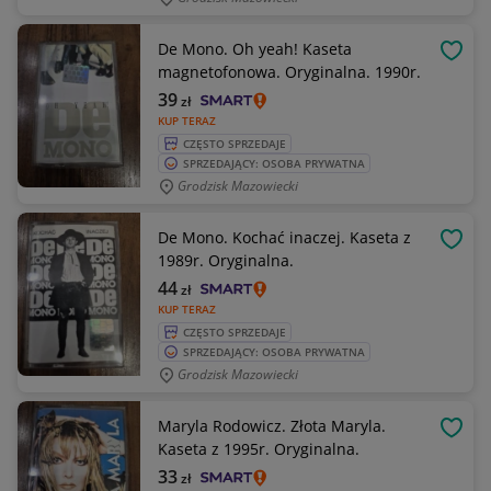
De Mono. Oh yeah! Kaseta
OBSE
magnetofonowa. Oryginalna. 1990r.
39
zł
KUP TERAZ
CZĘSTO SPRZEDAJE
SPRZEDAJĄCY: OSOBA PRYWATNA
Grodzisk Mazowiecki
De Mono. Kochać inaczej. Kaseta z
OBSE
1989r. Oryginalna.
44
zł
KUP TERAZ
CZĘSTO SPRZEDAJE
SPRZEDAJĄCY: OSOBA PRYWATNA
Grodzisk Mazowiecki
Maryla Rodowicz. Złota Maryla.
OBSE
Kaseta z 1995r. Oryginalna.
33
zł