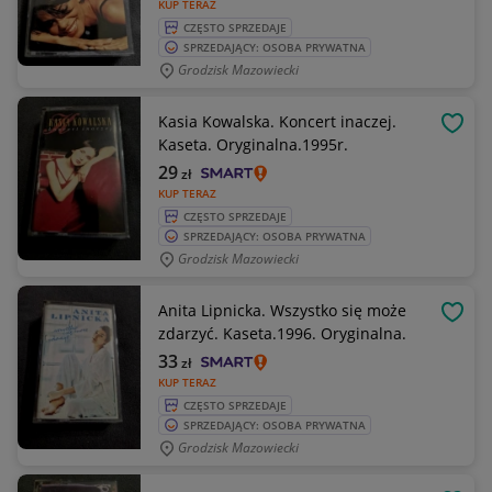
KUP TERAZ
CZĘSTO SPRZEDAJE
SPRZEDAJĄCY: OSOBA PRYWATNA
Grodzisk Mazowiecki
Kasia Kowalska. Koncert inaczej.
OBSE
Kaseta. Oryginalna.1995r.
29
zł
KUP TERAZ
CZĘSTO SPRZEDAJE
SPRZEDAJĄCY: OSOBA PRYWATNA
Grodzisk Mazowiecki
Anita Lipnicka. Wszystko się może
OBSE
zdarzyć. Kaseta.1996. Oryginalna.
33
zł
KUP TERAZ
CZĘSTO SPRZEDAJE
SPRZEDAJĄCY: OSOBA PRYWATNA
Grodzisk Mazowiecki