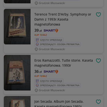
Grodzisk Mazowiecki
Terence Trent D'Arby. Symphony or
OBSE
Damn z 1993r.Kaseta
magnetofonowa
39
zł
KUP TERAZ
CZĘSTO SPRZEDAJE
SPRZEDAJĄCY: OSOBA PRYWATNA
Grodzisk Mazowiecki
Eros Ramazzotti. Tutte storie. Kaseta
OBSE
magnetofonowa. 1993r
36
zł
KUP TERAZ
CZĘSTO SPRZEDAJE
SPRZEDAJĄCY: OSOBA PRYWATNA
Grodzisk Mazowiecki
Jon Secada. Album Jon Secada.
OBSE
Kaseta magnetofonowa.1992r.