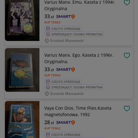
Varius Manx. Emu. Kaseta z 1994r.
OBSE
Oryginalna
33
zł
KUP TERAZ
CZĘSTO SPRZEDAJE
SPRZEDAJĄCY: OSOBA PRYWATNA
Grodzisk Mazowiecki
Varius Manx. Ego. Kaseta z 1996r.
OBSE
Oryginalna.
33
zł
KUP TERAZ
CZĘSTO SPRZEDAJE
SPRZEDAJĄCY: OSOBA PRYWATNA
Grodzisk Mazowiecki
Vaya Con Dios. Time Flies.Kaseta
OBSE
magnetofonowa. 1992
28
zł
KUP TERAZ
CZĘSTO SPRZEDAJE