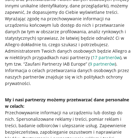
innymi unikalne identyfikatory, dane przeglądarki)
, możemy
zapewnić, że dopasujemy do Ciebie wyświetlane treści.
Wyrażając zgodę na przechowywanie informacji na
urządzeniu końcowym lub dostęp do nich i przetwarzanie
danych (w tym w obszarze profilowania, analiz rynkowych i
statystycznych) sprawiasz, że łatwiej będzie odnaleźć Ci w
Allegro dokładnie to, czego szukasz i potrzebujesz.
Administratorem Twoich danych osobowych będzie Allegro a
w niektórych przypadkach nasi partnerzy (
17
partnerów
), w
tym tzw. “Zaufani Partnerzy IAB Europe” (
9
partnerów
).
Przydatne informacje
Informacja o celach przetwarzania danych osobowych przez
naszych partnerów znajduje się w ich politykach ochrony
prywatności.
Jak to działa
Napisz do nas
My i nasi partnerzy możemy przetwarzać dane personalne
w celach:
Allegro Gadane dla sprzedających
Przechowywanie informacji na urządzeniu lub dostęp do
Allegro Gadane dla kupujących
nich
.
Spersonalizowane reklamy i treści, pomiar reklam i
treści, badanie odbiorców i ulepszanie usług
.
Zapewnienie
Mapa miejscowości
bezpieczeństwa, zapobieganie oszustwom i naprawianie