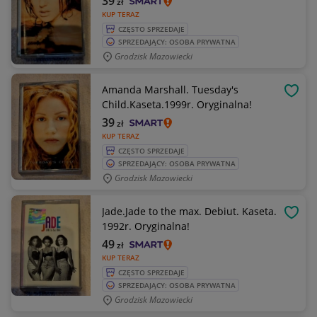
39
zł
KUP TERAZ
CZĘSTO SPRZEDAJE
SPRZEDAJĄCY: OSOBA PRYWATNA
Grodzisk Mazowiecki
Amanda Marshall. Tuesday's
OBSE
Child.Kaseta.1999r. Oryginalna!
39
zł
KUP TERAZ
CZĘSTO SPRZEDAJE
SPRZEDAJĄCY: OSOBA PRYWATNA
Grodzisk Mazowiecki
Jade.Jade to the max. Debiut. Kaseta.
OBSE
1992r. Oryginalna!
49
zł
KUP TERAZ
CZĘSTO SPRZEDAJE
SPRZEDAJĄCY: OSOBA PRYWATNA
Grodzisk Mazowiecki