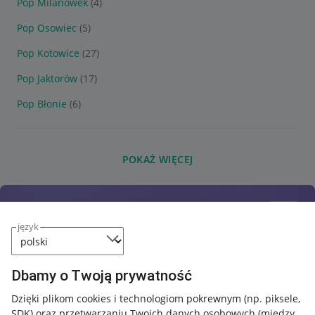
Pop Milanówek
(4)
Pop Osowiec
(5)
Pop Kotowice
(27)
Pop Jaktorów
(17)
Pop Błonie
(6)
POKAŻ WIĘCEJ
język
Dbamy o Twoją prywatność
Dzięki plikom cookies i technologiom pokrewnym
(np. piksele,
SDK)
oraz przetwarzaniu Twoich danych osobowych
(między