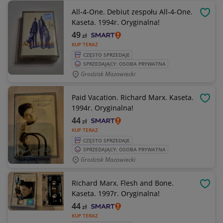
All-4-One. Debiut zespołu All-4-One.
OBSE
Kaseta. 1994r. Oryginalna!
49
zł
KUP TERAZ
CZĘSTO SPRZEDAJE
SPRZEDAJĄCY: OSOBA PRYWATNA
Grodzisk Mazowiecki
Paid Vacation. Richard Marx. Kaseta.
OBSE
1994r. Oryginalna!
44
zł
KUP TERAZ
CZĘSTO SPRZEDAJE
SPRZEDAJĄCY: OSOBA PRYWATNA
Grodzisk Mazowiecki
Richard Marx. Flesh and Bone.
OBSE
Kaseta. 1997r. Oryginalna!
44
zł
KUP TERAZ