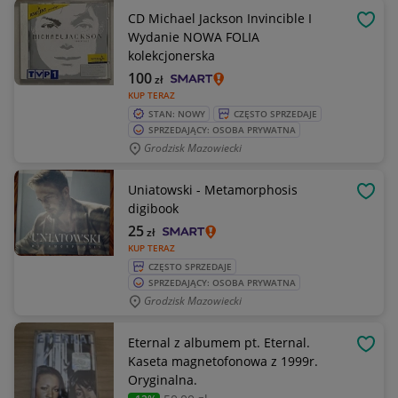
CD Michael Jackson Invincible I
OBSE
Wydanie NOWA FOLIA
kolekcjonerska
100
zł
KUP TERAZ
STAN: NOWY
CZĘSTO SPRZEDAJE
SPRZEDAJĄCY: OSOBA PRYWATNA
Grodzisk Mazowiecki
Uniatowski - Metamorphosis
OBSE
digibook
25
zł
KUP TERAZ
CZĘSTO SPRZEDAJE
SPRZEDAJĄCY: OSOBA PRYWATNA
Grodzisk Mazowiecki
Eternal z albumem pt. Eternal.
OBSE
Kaseta magnetofonowa z 1999r.
Oryginalna.