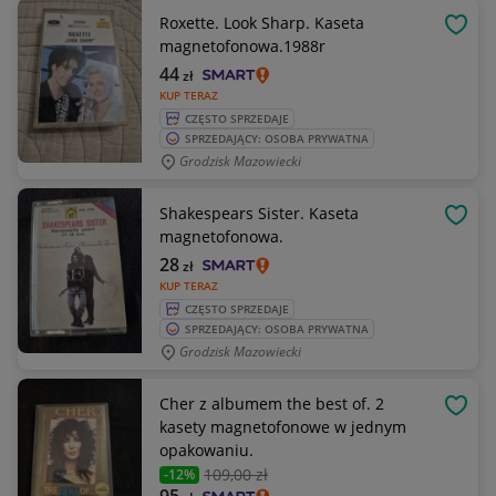
Roxette. Look Sharp. Kaseta
OBSE
magnetofonowa.1988r
44
zł
KUP TERAZ
CZĘSTO SPRZEDAJE
SPRZEDAJĄCY: OSOBA PRYWATNA
Grodzisk Mazowiecki
Shakespears Sister. Kaseta
OBSE
magnetofonowa.
28
zł
KUP TERAZ
CZĘSTO SPRZEDAJE
SPRZEDAJĄCY: OSOBA PRYWATNA
Grodzisk Mazowiecki
Cher z albumem the best of. 2
OBSE
kasety magnetofonowe w jednym
opakowaniu.
109
,00 zł
-12%