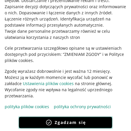
błędów
.
Dostarczanie i prezentowanie reklam i treści
.
Informacje prawne
Zapisanie decyzji dotyczących prywatności oraz informowanie
o nich
.
Dopasowanie i łączenie danych z innych źródeł
.
Regulamin
Łączenie różnych urządzeń
.
Identyfikacja urządzeń na
podstawie informacji przesyłanych automatycznie
.
Polityka plików "cookies"
Twoje dane personalne przetwarzamy również w celu
ułatwiania korzystania z naszych stron
Ustawienia plików "cookies"
Cele przetwarzania szczegółowo opisane są w ustawieniach
Udostępnianie lokalizacji
dostępnych pod przyciskiem: “ZMIENIAM ZGODY” i w Polityce
Informacje dla Aktu o Usługach Cyfrowych
plików cookies.
Zgodę wyrażasz dobrowolnie i jest ważna 12 miesięcy.
Pobierz aplikację
Możesz ją w każdym momencie wycofać lub ponowić w
zakładce
Ustawienia plików cookies
na stronie głównej.
Wycofanie zgody nie wpływa na legalność uprzedniego
przetwarzania.
polityka plików cookies
polityka ochrony prywatności
Zgadzam się