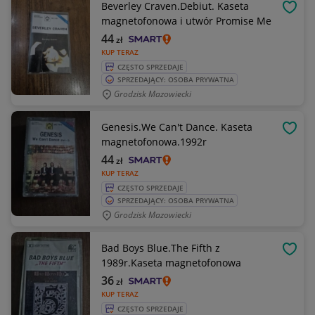
Beverley Craven.Debiut. Kaseta
OBSE
magnetofonowa i utwór Promise Me
44
zł
KUP TERAZ
CZĘSTO SPRZEDAJE
SPRZEDAJĄCY: OSOBA PRYWATNA
Grodzisk Mazowiecki
Genesis.We Can't Dance. Kaseta
OBSE
magnetofonowa.1992r
44
zł
KUP TERAZ
CZĘSTO SPRZEDAJE
SPRZEDAJĄCY: OSOBA PRYWATNA
Grodzisk Mazowiecki
Bad Boys Blue.The Fifth z
OBSE
1989r.Kaseta magnetofonowa
36
zł
KUP TERAZ
CZĘSTO SPRZEDAJE