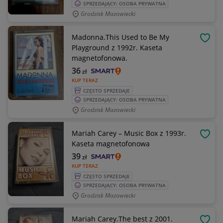
SPRZEDAJĄCY: OSOBA PRYWATNA
Grodzisk Mazowiecki
Madonna.This Used to Be My
OBSE
Playground z 1992r. Kaseta
magnetofonowa.
36
zł
KUP TERAZ
CZĘSTO SPRZEDAJE
SPRZEDAJĄCY: OSOBA PRYWATNA
Grodzisk Mazowiecki
Mariah Carey – Music Box z 1993r.
OBSE
Kaseta magnetofonowa
39
zł
KUP TERAZ
CZĘSTO SPRZEDAJE
SPRZEDAJĄCY: OSOBA PRYWATNA
Grodzisk Mazowiecki
Mariah Carey.The best z 2001.