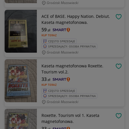
Grodzisk Mazowiecki
ACE of BASE. Happy Nation. Debiut.
OBSE
Kaseta magnetofonowa.
59
zł
KUP TERAZ
CZĘSTO SPRZEDAJE
SPRZEDAJĄCY: OSOBA PRYWATNA
Grodzisk Mazowiecki
Kaseta magnetofonowa Roxette.
OBSE
Tourism vol.2.
33
zł
KUP TERAZ
CZĘSTO SPRZEDAJE
SPRZEDAJĄCY: OSOBA PRYWATNA
Grodzisk Mazowiecki
Roxette. Tourism vol 1. Kaseta
OBSE
magnetofonowa.
33