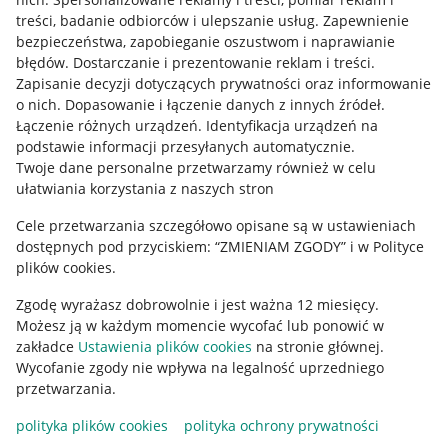
treści, badanie odbiorców i ulepszanie usług
.
Zapewnienie
Mapa miejscowości
bezpieczeństwa, zapobieganie oszustwom i naprawianie
błędów
.
Dostarczanie i prezentowanie reklam i treści
.
Informacje prawne
Zapisanie decyzji dotyczących prywatności oraz informowanie
o nich
.
Dopasowanie i łączenie danych z innych źródeł
.
Regulamin
Łączenie różnych urządzeń
.
Identyfikacja urządzeń na
podstawie informacji przesyłanych automatycznie
.
Polityka plików "cookies"
Twoje dane personalne przetwarzamy również w celu
ułatwiania korzystania z naszych stron
Ustawienia plików "cookies"
Cele przetwarzania szczegółowo opisane są w ustawieniach
Udostępnianie lokalizacji
dostępnych pod przyciskiem: “ZMIENIAM ZGODY” i w Polityce
Informacje dla Aktu o Usługach Cyfrowych
plików cookies.
Zgodę wyrażasz dobrowolnie i jest ważna 12 miesięcy.
Pobierz aplikację
Możesz ją w każdym momencie wycofać lub ponowić w
zakładce
Ustawienia plików cookies
na stronie głównej.
Wycofanie zgody nie wpływa na legalność uprzedniego
przetwarzania.
polityka plików cookies
polityka ochrony prywatności