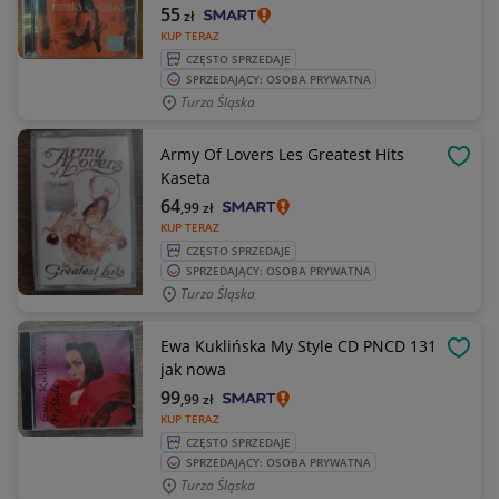
55
zł
KUP TERAZ
CZĘSTO SPRZEDAJE
SPRZEDAJĄCY: OSOBA PRYWATNA
Turza Śląska
Army Of Lovers Les Greatest Hits
OBSE
Kaseta
64
,99
zł
KUP TERAZ
CZĘSTO SPRZEDAJE
SPRZEDAJĄCY: OSOBA PRYWATNA
Turza Śląska
Ewa Kuklińska My Style CD PNCD 131
OBSE
jak nowa
99
,99
zł
KUP TERAZ
CZĘSTO SPRZEDAJE
SPRZEDAJĄCY: OSOBA PRYWATNA
Turza Śląska