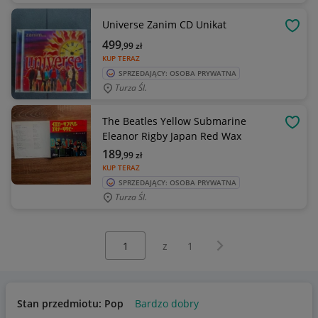
Universe Zanim CD Unikat
OBSE
499
,99
zł
KUP TERAZ
SPRZEDAJĄCY: OSOBA PRYWATNA
Turza Śl.
The Beatles Yellow Submarine
OBSE
Eleanor Rigby Japan Red Wax
189
,99
zł
KUP TERAZ
SPRZEDAJĄCY: OSOBA PRYWATNA
Turza Śl.
Wybierz stronę:
Następna strona
z
1
Stan przedmiotu: Pop
Bardzo dobry