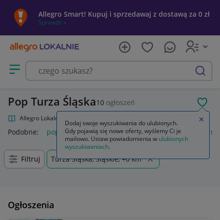
Allegro Smart! Kupuj i sprzedawaj z dostawą za 0 zł
Sprawdź »
Otwórz menu z kategoriami
szukaj
Pop Turza Śląska
10
ogłoszeń
POL
Allegro Lokalnie
Kultura i rozrywka
Muzyka
Pop
Zamkn
Dodaj swoje wyszukiwania do ulubionych.
Gdy pojawią się nowe oferty, wyślemy Ci je
Podobne:
pop
funko pop
k pop demon hunters
popcorn
mailowo. Ustaw powiadomienia w
ulubionych
wyszukiwaniach
.
Filtruj
Turza Śląska, Śląskie, +0 km
Ogłoszenia