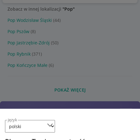
Zobacz w innej lokalizacji
"Pop"
Pop Wodzisław Śląski
(44)
Pop Pszów
(8)
Pop Jastrzębie-Zdrój
(50)
Pop Rybnik
(371)
Pop Kończyce Małe
(6)
POKAŻ WIĘCEJ
język