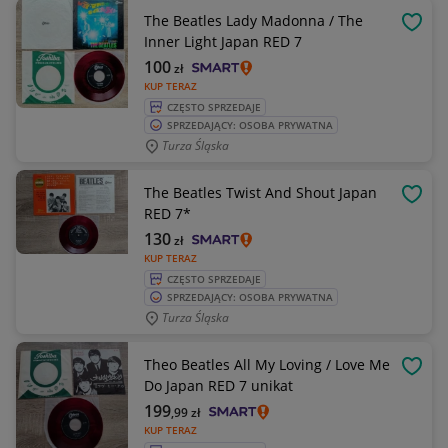
The Beatles Lady Madonna / The
OBSE
Inner Light Japan RED 7
100
zł
KUP TERAZ
CZĘSTO SPRZEDAJE
SPRZEDAJĄCY: OSOBA PRYWATNA
Turza Śląska
The Beatles Twist And Shout Japan
OBSE
RED 7*
130
zł
KUP TERAZ
CZĘSTO SPRZEDAJE
SPRZEDAJĄCY: OSOBA PRYWATNA
Turza Śląska
Theo Beatles All My Loving / Love Me
OBSE
Do Japan RED 7 unikat
199
,99
zł
KUP TERAZ