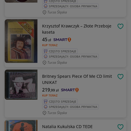
CZĘSTO SPRZEDAJE
SPRZEDAJĄCY: OSOBA PRYWATNA
Turza Śląska
Krzysztof Krawczyk – Złote Przeboje
OBSE
kaseta
45
zł
KUP TERAZ
CZĘSTO SPRZEDAJE
SPRZEDAJĄCY: OSOBA PRYWATNA
Turza Śląska
Britney Spears Piece Of Me CD limit
OBSE
UNIKAT
219
,99
zł
KUP TERAZ
CZĘSTO SPRZEDAJE
SPRZEDAJĄCY: OSOBA PRYWATNA
Turza Śląska
Natalia Kukulska CD TEDE
OBSE