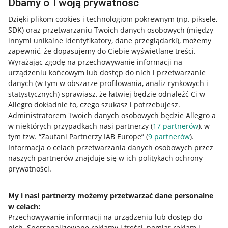
Dbamy o Twoją prywatność
Dzięki plikom cookies i technologiom pokrewnym
(np. piksele,
SDK)
oraz przetwarzaniu Twoich danych osobowych
(między
innymi unikalne identyfikatory, dane przeglądarki)
, możemy
zapewnić, że dopasujemy do Ciebie wyświetlane treści.
Wyrażając zgodę na przechowywanie informacji na
urządzeniu końcowym lub dostęp do nich i przetwarzanie
danych (w tym w obszarze profilowania, analiz rynkowych i
statystycznych) sprawiasz, że łatwiej będzie odnaleźć Ci w
Allegro dokładnie to, czego szukasz i potrzebujesz.
Administratorem Twoich danych osobowych będzie Allegro a
w niektórych przypadkach nasi partnerzy (
17
partnerów
), w
tym tzw. “Zaufani Partnerzy IAB Europe” (
9
partnerów
).
Przydatne informacje
Informacja o celach przetwarzania danych osobowych przez
naszych partnerów znajduje się w ich politykach ochrony
prywatności.
Jak to działa
Napisz do nas
My i nasi partnerzy możemy przetwarzać dane personalne
w celach:
Allegro Gadane dla sprzedających
Przechowywanie informacji na urządzeniu lub dostęp do
Allegro Gadane dla kupujących
nich
.
Spersonalizowane reklamy i treści, pomiar reklam i