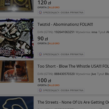
120
zł
OFERTA Z
ALLEGRO
SPRZEDAJĄCY: OSOBA PRYWATNA
Twiztid - Abominationz FOLIA!!!
EAN (GTIN):
192641063251
Wytwórnia:
inna
Tytuł:
A
90
zł
OFERTA Z
ALLEGRO
SPRZEDAJĄCY: OSOBA PRYWATNA
Too Short - Blow The Whistle USA!!! FOLI
EAN (GTIN):
888430570320
Wytwórnia:
Jive
Tytuł:
Bl
100
zł
OFERTA Z
ALLEGRO
SPRZEDAJĄCY: OSOBA PRYWATNA
The Streets - None Of Us Are Getting Out