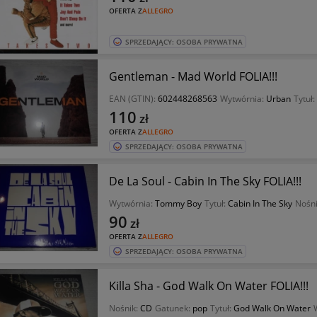
OFERTA Z
ALLEGRO
SPRZEDAJĄCY: OSOBA PRYWATNA
Gentleman - Mad World FOLIA!!!
EAN (GTIN):
602448268563
Wytwórnia:
Urban
Tytuł:
110
zł
OFERTA Z
ALLEGRO
SPRZEDAJĄCY: OSOBA PRYWATNA
De La Soul - Cabin In The Sky FOLIA!!!
Wytwórnia:
Tommy Boy
Tytuł:
Cabin In The Sky
Nośn
90
zł
OFERTA Z
ALLEGRO
SPRZEDAJĄCY: OSOBA PRYWATNA
Killa Sha - God Walk On Water FOLIA!!!
Nośnik:
CD
Gatunek:
pop
Tytuł:
God Walk On Water