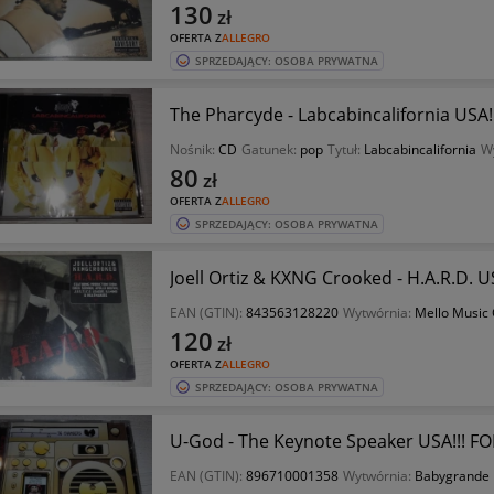
130
zł
OFERTA Z
ALLEGRO
SPRZEDAJĄCY: OSOBA PRYWATNA
The Pharcyde - Labcabincalifornia USA!!!
Nośnik:
CD
Gatunek:
pop
Tytuł:
Labcabincalifornia
W
80
zł
OFERTA Z
ALLEGRO
SPRZEDAJĄCY: OSOBA PRYWATNA
Joell Ortiz & KXNG Crooked - H.A.R.D. USA
EAN (GTIN):
843563128220
Wytwórnia:
Mello Music
120
zł
OFERTA Z
ALLEGRO
SPRZEDAJĄCY: OSOBA PRYWATNA
U-God - The Keynote Speaker USA!!! FOL
EAN (GTIN):
896710001358
Wytwórnia:
Babygrande 