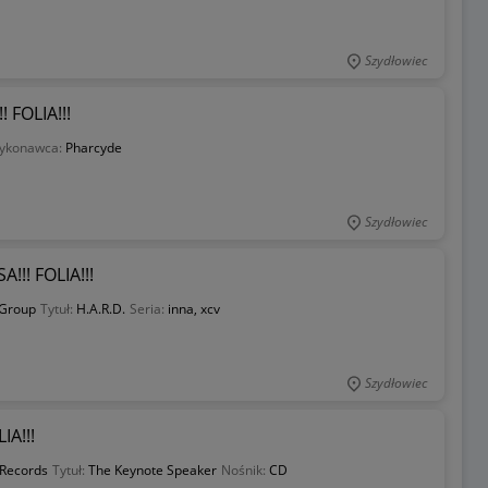
Szydłowiec
 FOLIA!!!
ykonawca:
Pharcyde
Szydłowiec
!!! FOLIA!!!
 Group
Tytuł:
H.A.R.D.
Seria:
inna, xcv
Szydłowiec
IA!!!
Records
Tytuł:
The Keynote Speaker
Nośnik:
CD