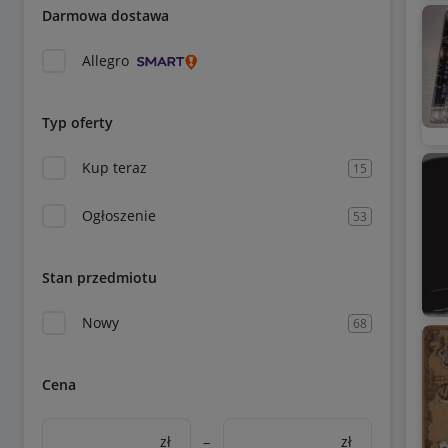
Darmowa dostawa
Allegro
Typ oferty
Kup teraz
15
Ogłoszenie
53
Stan przedmiotu
Nowy
68
Cena
zł
–
zł