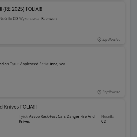
I (RE 2025) FOLIA!!!
Nośnik:
CD
Wykonawca:
Raekwon
Szydłowiec
adian
Tytuł:
Appleseed
Seria:
inna, xcv
Szydłowiec
d Knives FOLIA!!!
Tytuł:
Aesop Rock-Fast Cars Danger Fire And
Nośnik:
Knives
CD