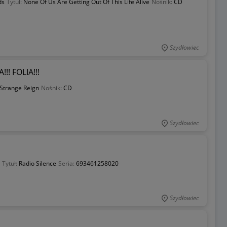
ds
Tytuł:
None Of Us Are Getting Out Of This Life Alive
Nośnik:
CD
Szydłowiec
!! FOLIA!!!
Strange Reign
Nośnik:
CD
Szydłowiec
Tytuł:
Radio Silence
Seria:
693461258020
Szydłowiec