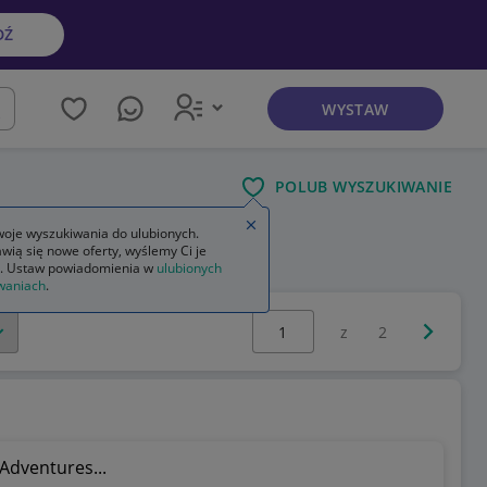
DŹ
WYSTAW
kaj
POLUB WYSZUKIWANIE
Zamknij wskazówkę
oje wyszukiwania do ulubionych.
wią się nowe oferty, wyślemy Ci je
. Ustaw powiadomienia w
ulubionych
waniach
.
Wybierz stronę:
Następna 
z
2
Adventures...