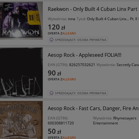
Raekwon - Only Built 4 Cuban Linx Part I
Wytwórnia:
inna
Tytuł:
Only Built 4 Cuban Linx... Pt. II
120
zł
OFERTA Z
ALLEGRO
SPRZEDAJĄCY: OSOBA PRYWATNA
Aesop Rock - Appleseed FOLIA!!!
EAN (GTIN):
826257032621
Wytwórnia:
Secretly Can
90
zł
OFERTA Z
ALLEGRO
SPRZEDAJĄCY: OSOBA PRYWATNA
Aesop Rock - Fast Cars, Danger, Fire An
EAN (GTIN):
Wytwórnia:
Rhymesayers
600308811720
Entertainment
50
zł
OFERTA Z
ALLEGRO