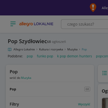
All
Otwórz menu z kategoriami
Pop Szydłowiec
68
ogłoszeń
Allegro Lokalnie
Kultura i rozrywka
Muzyka
Pop
Podobne:
pop
funko pop
k pop demon hunters
popcor
Pop
Wido
wróć do
Muzyka
Pop
68
Og
Filtry
Wyczyść