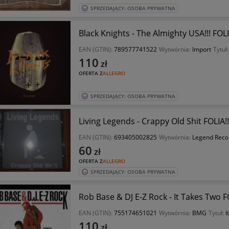
SPRZEDAJĄCY: OSOBA PRYWATNA
Black Knights - The Almighty USA!!! FOLI
EAN (GTIN):
789577741522
Wytwórnia:
Import
Tytuł
110
zł
OFERTA Z
ALLEGRO
SPRZEDAJĄCY: OSOBA PRYWATNA
Living Legends - Crappy Old Shit FOLIA!!
EAN (GTIN):
693405002825
Wytwórnia:
Legend Reco
60
zł
OFERTA Z
ALLEGRO
SPRZEDAJĄCY: OSOBA PRYWATNA
Rob Base & DJ E-Z Rock - It Takes Two FO
EAN (GTIN):
755174651021
Wytwórnia:
BMG
Tytuł:
I
110
zł