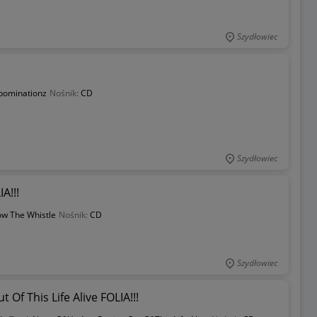
Szydłowiec
bominationz
Nośnik:
CD
Szydłowiec
A!!!
ow The Whistle
Nośnik:
CD
Szydłowiec
 Of This Life Alive FOLIA!!!