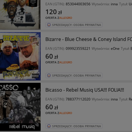
EAN (GTIN):
853044003656
Wytwórnia:
inna
Tytuł:
U
120
zł
OFERTA Z
ALLEGRO
SPRZEDAJĄCY: OSOBA PRYWATNA
Bizarre - Blue Cheese & Coney Island FO
EAN (GTIN):
099923559221
Wytwórnia:
eOne
Tytuł:
60
zł
OFERTA Z
ALLEGRO
SPRZEDAJĄCY: OSOBA PRYWATNA
Bicasso - Rebel Musiq USA!!! FOLIA!!!
EAN (GTIN):
788377112020
Wytwórnia:
inna
Tytuł:
R
60
zł
OFERTA Z
ALLEGRO
SPRZEDAJĄCY: OSOBA PRYWATNA