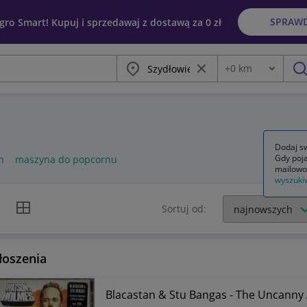
SPRAW
egro Smart! Kupuj i sprzedawaj z dostawą za 0 zł
Miasto
Wyczyść frazę
+
0
km
Odległość
szu
Dodaj sw
Gdy poja
n
maszyna do popcornu
mailowo
wyszuki
k listy
Widok siatki
Sortuj od:
łoszenia
Blacastan & Stu Bangas - The Uncanny 