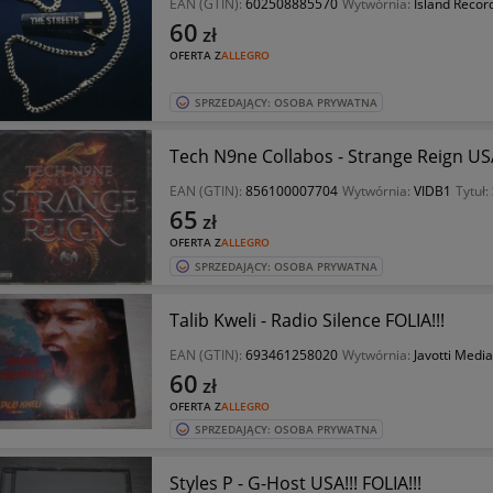
EAN (GTIN):
602508885570
Wytwórnia:
Island Recor
60
zł
OFERTA Z
ALLEGRO
SPRZEDAJĄCY: OSOBA PRYWATNA
Tech N9ne Collabos - Strange Reign USA!
EAN (GTIN):
856100007704
Wytwórnia:
VIDB1
Tytuł:
65
zł
OFERTA Z
ALLEGRO
SPRZEDAJĄCY: OSOBA PRYWATNA
Talib Kweli - Radio Silence FOLIA!!!
EAN (GTIN):
693461258020
Wytwórnia:
Javotti Media
60
zł
OFERTA Z
ALLEGRO
SPRZEDAJĄCY: OSOBA PRYWATNA
Styles P - G-Host USA!!! FOLIA!!!