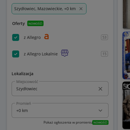
Szydłowiec, Mazowieckie, +0 km
Oferty
NOWOŚĆ!
z Allegro
53
z Allegro Lokalnie
15
Lokalizacja
Miejscowość
Promień
Pokaż ogłoszenia w promieniu
NOWOŚĆ!