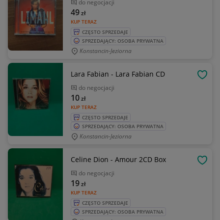
do negocjacji
49
zł
KUP TERAZ
CZĘSTO SPRZEDAJE
SPRZEDAJĄCY: OSOBA PRYWATNA
Konstancin-Jeziorna
Lara Fabian - Lara Fabian CD
OBSE
do negocjacji
10
zł
KUP TERAZ
CZĘSTO SPRZEDAJE
SPRZEDAJĄCY: OSOBA PRYWATNA
Konstancin-Jeziorna
Celine Dion - Amour 2CD Box
OBSE
do negocjacji
19
zł
KUP TERAZ
CZĘSTO SPRZEDAJE
SPRZEDAJĄCY: OSOBA PRYWATNA