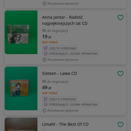
Konstancin-Jeziorna
Anna Jantar - Radość
OBSE
najpiękniejszych lat CD
do negocjacji
19
zł
KUP TERAZ
CZĘSTO SPRZEDAJE
SPRZEDAJĄCY: OSOBA PRYWATNA
Konstancin-Jeziorna
Sixteen - Lawa CD
OBSE
do negocjacji
49
zł
KUP TERAZ
CZĘSTO SPRZEDAJE
SPRZEDAJĄCY: OSOBA PRYWATNA
Konstancin-Jeziorna
Limahl - The Best Of CD
OBSE