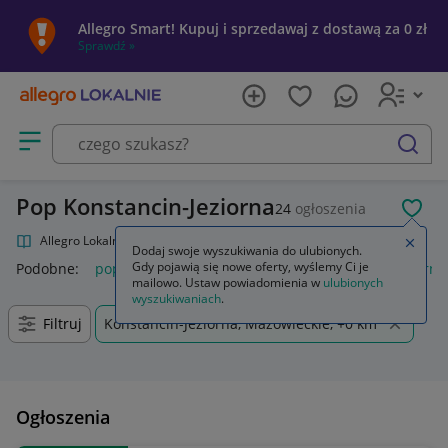
Allegro Smart! Kupuj i sprzedawaj z dostawą za 0 zł
Sprawdź »
Otwórz menu z kategoriami
szukaj
Pop Konstancin-Jeziorna
24
ogłoszenia
POL
Allegro Lokalnie
Kultura i rozrywka
Muzyka
Pop
Zamkn
Dodaj swoje wyszukiwania do ulubionych.
Gdy pojawią się nowe oferty, wyślemy Ci je
Podobne:
pop
funko pop
k pop demon hunters
popcorn
mailowo. Ustaw powiadomienia w
ulubionych
wyszukiwaniach
.
Filtruj
Konstancin-Jeziorna, Mazowieckie, +0 km
Ogłoszenia