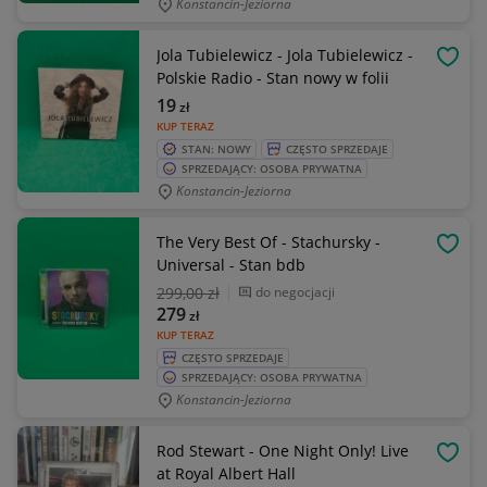
Konstancin-Jeziorna
Jola Tubielewicz - Jola Tubielewicz -
OBSE
Polskie Radio - Stan nowy w folii
19
zł
KUP TERAZ
STAN: NOWY
CZĘSTO SPRZEDAJE
SPRZEDAJĄCY: OSOBA PRYWATNA
Konstancin-Jeziorna
The Very Best Of - Stachursky -
OBSE
Universal - Stan bdb
299
,00 zł
do negocjacji
279
zł
KUP TERAZ
CZĘSTO SPRZEDAJE
SPRZEDAJĄCY: OSOBA PRYWATNA
Konstancin-Jeziorna
Rod Stewart - One Night Only! Live
OBSE
at Royal Albert Hall