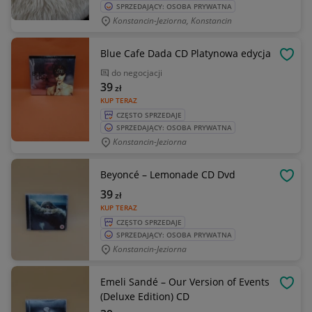
SPRZEDAJĄCY: OSOBA PRYWATNA
Konstancin-Jeziorna, Konstancin
Blue Cafe Dada CD Platynowa edycja
OBSE
do negocjacji
39
zł
KUP TERAZ
CZĘSTO SPRZEDAJE
SPRZEDAJĄCY: OSOBA PRYWATNA
Konstancin-Jeziorna
Beyoncé – Lemonade CD Dvd
OBSE
39
zł
KUP TERAZ
CZĘSTO SPRZEDAJE
SPRZEDAJĄCY: OSOBA PRYWATNA
Konstancin-Jeziorna
Emeli Sandé – Our Version of Events
OBSE
(Deluxe Edition) CD