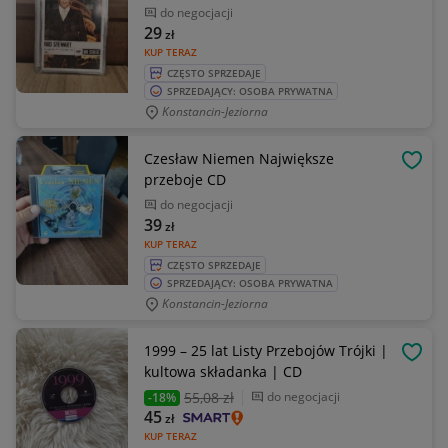
do negocjacji
29
zł
KUP TERAZ
CZĘSTO SPRZEDAJE
SPRZEDAJĄCY: OSOBA PRYWATNA
Konstancin-Jeziorna
Czesław Niemen Największe
OBSE
przeboje CD
do negocjacji
39
zł
KUP TERAZ
CZĘSTO SPRZEDAJE
SPRZEDAJĄCY: OSOBA PRYWATNA
Konstancin-Jeziorna
1999 – 25 lat Listy Przebojów Trójki |
OBSE
kultowa składanka | CD
55
,08 zł
do negocjacji
-18%
45
zł
KUP TERAZ