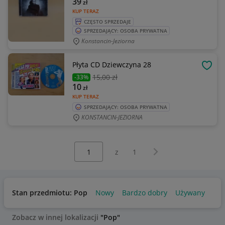
39
zł
KUP TERAZ
CZĘSTO SPRZEDAJE
SPRZEDAJĄCY: OSOBA PRYWATNA
Konstancin-Jeziorna
Płyta CD Dziewczyna 28
OBSE
15
,00 zł
-33%
10
zł
KUP TERAZ
SPRZEDAJĄCY: OSOBA PRYWATNA
KONSTANCIN-JEZIORNA
Wybierz stronę:
Następna strona
z
1
Stan przedmiotu: Pop
Nowy
Bardzo dobry
Używany
Zobacz w innej lokalizacji
"Pop"