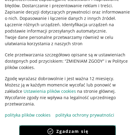
błędów
.
Dostarczanie i prezentowanie reklam i treści
.
Informacje prawne
Zapisanie decyzji dotyczących prywatności oraz informowanie
o nich
.
Dopasowanie i łączenie danych z innych źródeł
.
Regulamin
Łączenie różnych urządzeń
.
Identyfikacja urządzeń na
podstawie informacji przesyłanych automatycznie
.
Polityka plików "cookies"
Twoje dane personalne przetwarzamy również w celu
ułatwiania korzystania z naszych stron
Ustawienia plików "cookies"
Cele przetwarzania szczegółowo opisane są w ustawieniach
Udostępnianie lokalizacji
dostępnych pod przyciskiem: “ZMIENIAM ZGODY” i w Polityce
Informacje dla Aktu o Usługach Cyfrowych
plików cookies.
Zgodę wyrażasz dobrowolnie i jest ważna 12 miesięcy.
Pobierz aplikację
Możesz ją w każdym momencie wycofać lub ponowić w
zakładce
Ustawienia plików cookies
na stronie głównej.
Wycofanie zgody nie wpływa na legalność uprzedniego
przetwarzania.
polityka plików cookies
polityka ochrony prywatności
Zgadzam się