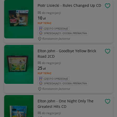
Piotr Lisiecki - Rules Changed Up CD
OBSE
do negocjacji
10
zł
KUP TERAZ
CZĘSTO SPRZEDAJE
SPRZEDAJĄCY: OSOBA PRYWATNA
Konstancin-Jeziorna
Elton John - Goodbye Yellow Brick
OBSE
Road 2CD
do negocjacji
25
zł
KUP TERAZ
CZĘSTO SPRZEDAJE
SPRZEDAJĄCY: OSOBA PRYWATNA
Konstancin-Jeziorna
Elton John - One Night Only The
OBSE
Greatest Hits CD
do negocjacji