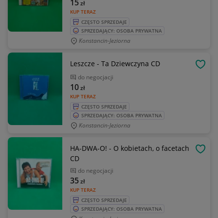
15
zł
KUP TERAZ
CZĘSTO SPRZEDAJE
SPRZEDAJĄCY: OSOBA PRYWATNA
Konstancin-Jeziorna
Leszcze - Ta Dziewczyna CD
OBSE
do negocjacji
10
zł
KUP TERAZ
CZĘSTO SPRZEDAJE
SPRZEDAJĄCY: OSOBA PRYWATNA
Konstancin-Jeziorna
HA-DWA-O! - O kobietach, o facetach
OBSE
CD
do negocjacji
35
zł
KUP TERAZ
CZĘSTO SPRZEDAJE
SPRZEDAJĄCY: OSOBA PRYWATNA