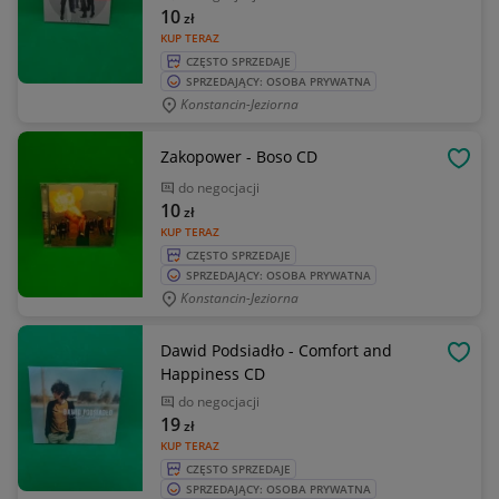
10
zł
KUP TERAZ
CZĘSTO SPRZEDAJE
SPRZEDAJĄCY: OSOBA PRYWATNA
Konstancin-Jeziorna
Zakopower - Boso CD
OBSE
do negocjacji
10
zł
KUP TERAZ
CZĘSTO SPRZEDAJE
SPRZEDAJĄCY: OSOBA PRYWATNA
Konstancin-Jeziorna
Dawid Podsiadło - Comfort and
OBSE
Happiness CD
do negocjacji
19
zł
KUP TERAZ
CZĘSTO SPRZEDAJE
SPRZEDAJĄCY: OSOBA PRYWATNA