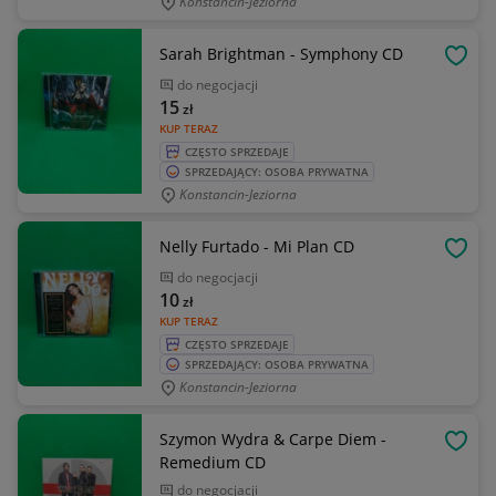
Konstancin-Jeziorna
Sarah Brightman - Symphony CD
OBSE
do negocjacji
15
zł
KUP TERAZ
CZĘSTO SPRZEDAJE
SPRZEDAJĄCY: OSOBA PRYWATNA
Konstancin-Jeziorna
Nelly Furtado - Mi Plan CD
OBSE
do negocjacji
10
zł
KUP TERAZ
CZĘSTO SPRZEDAJE
SPRZEDAJĄCY: OSOBA PRYWATNA
Konstancin-Jeziorna
Szymon Wydra & Carpe Diem -
OBSE
Remedium CD
do negocjacji