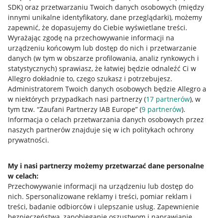
SDK)
oraz przetwarzaniu Twoich danych osobowych
(między
innymi unikalne identyfikatory, dane przeglądarki)
, możemy
zapewnić, że dopasujemy do Ciebie wyświetlane treści.
Wyrażając zgodę na przechowywanie informacji na
urządzeniu końcowym lub dostęp do nich i przetwarzanie
danych (w tym w obszarze profilowania, analiz rynkowych i
statystycznych) sprawiasz, że łatwiej będzie odnaleźć Ci w
Allegro dokładnie to, czego szukasz i potrzebujesz.
Administratorem Twoich danych osobowych będzie Allegro a
w niektórych przypadkach nasi partnerzy (
17
partnerów
), w
tym tzw. “Zaufani Partnerzy IAB Europe” (
9
partnerów
).
Przydatne informacje
Informacja o celach przetwarzania danych osobowych przez
naszych partnerów znajduje się w ich politykach ochrony
prywatności.
Jak to działa
Napisz do nas
My i nasi partnerzy możemy przetwarzać dane personalne
w celach:
Allegro Gadane dla sprzedających
Przechowywanie informacji na urządzeniu lub dostęp do
Allegro Gadane dla kupujących
nich
.
Spersonalizowane reklamy i treści, pomiar reklam i
treści, badanie odbiorców i ulepszanie usług
.
Zapewnienie
Mapa miejscowości
bezpieczeństwa, zapobieganie oszustwom i naprawianie