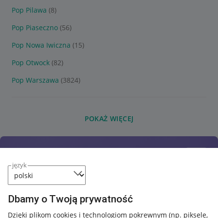
Pop Pilawa
(8)
Pop Piaseczno
(56)
Pop Nowa Iwiczna
(15)
Pop Otwock
(82)
Pop Warszawa
(3824)
POKAŻ WIĘCEJ
język
Dbamy o Twoją prywatność
Dzięki plikom cookies i technologiom pokrewnym
(np. piksele,