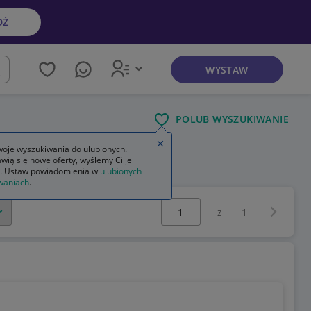
DŹ
WYSTAW
kaj
POLUB WYSZUKIWANIE
Zamknij wskazówkę
oje wyszukiwania do ulubionych.
wią się nowe oferty, wyślemy Ci je
. Ustaw powiadomienia w
ulubionych
waniach
.
Wybierz stronę:
Następna 
z
1