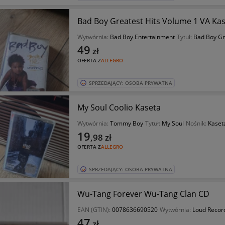
Bad Boy Greatest Hits Volume 1 VA Ka
Wytwórnia:
Bad Boy Entertainment
Tytuł:
Bad Boy Gr
49
zł
OFERTA Z
ALLEGRO
SPRZEDAJĄCY: OSOBA PRYWATNA
My Soul Coolio Kaseta
Wytwórnia:
Tommy Boy
Tytuł:
My Soul
Nośnik:
Kaset
19
,98
zł
OFERTA Z
ALLEGRO
SPRZEDAJĄCY: OSOBA PRYWATNA
Wu-Tang Forever Wu-Tang Clan CD
EAN (GTIN):
0078636690520
Wytwórnia:
Loud Recor
47
zł