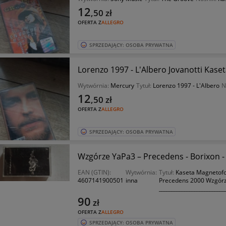
12
,50
zł
OFERTA Z
ALLEGRO
SPRZEDAJĄCY: OSOBA PRYWATNA
Lorenzo 1997 - L'Albero Jovanotti Kase
Wytwórnia:
Mercury
Tytuł:
Lorenzo 1997 - L'Albero
N
12
,50
zł
OFERTA Z
ALLEGRO
SPRZEDAJĄCY: OSOBA PRYWATNA
Wzgórze YaPa3 – Precedens - Borixon 
EAN (GTIN):
Wytwórnia:
Tytuł:
Kaseta Magnetof
4607141900501
inna
Precedens 2000 Wzgórz
__________________________
90
zł
OFERTA Z
ALLEGRO
SPRZEDAJĄCY: OSOBA PRYWATNA