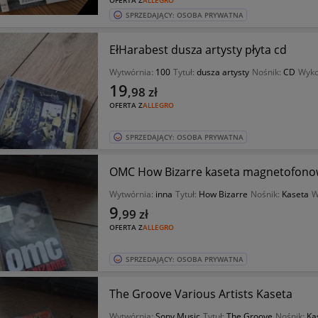
OFERTA Z
ALLEGRO
SPRZEDAJĄCY: OSOBA PRYWATNA
EłHarabest dusza artysty płyta cd
Wytwórnia:
100
Tytuł:
dusza artysty
Nośnik:
CD
Wyk
19
,98
zł
OFERTA Z
ALLEGRO
SPRZEDAJĄCY: OSOBA PRYWATNA
OMC How Bizarre kaseta magnetofon
Wytwórnia:
inna
Tytuł:
How Bizarre
Nośnik:
Kaseta
W
9
,99
zł
OFERTA Z
ALLEGRO
SPRZEDAJĄCY: OSOBA PRYWATNA
The Groove Various Artists Kaseta
Wytwórnia:
Sony Music
Tytuł:
The Groove
Nośnik:
Ka