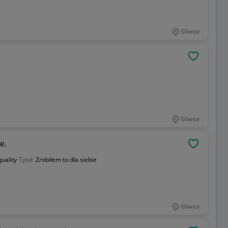
Gliwice
OBSERWU
Gliwice
e.
OBSERWU
uality
Tytuł:
Zrobiłem to dla siebie
Gliwice