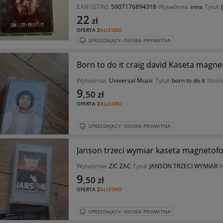
EAN (GTIN):
5907176894318
Wytwórnia:
inna
Tytuł:
22
zł
OFERTA Z
ALLEGRO
SPRZEDAJĄCY: OSOBA PRYWATNA
Born to do it craig david Kaseta magn
Wytwórnia:
Universal Music
Tytuł:
born to do it
Nośni
9
,50
zł
OFERTA Z
ALLEGRO
SPRZEDAJĄCY: OSOBA PRYWATNA
Janson trzeci wymiar kaseta magneto
Wytwórnia:
ZIC ZAC
Tytuł:
JANSON TRZECI WYMIAR
N
9
,50
zł
OFERTA Z
ALLEGRO
SPRZEDAJĄCY: OSOBA PRYWATNA