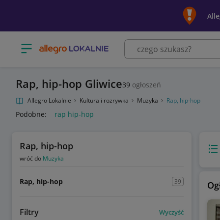
All
Otwórz menu z kategoriami
Rap, hip-hop Gliwice
39
ogłoszeń
Allegro Lokalnie
Kultura i rozrywka
Muzyka
Rap, hip-hop
Podobne:
rap hip-hop
Rap, hip-hop
Wido
wróć do
Muzyka
Rap, hip-hop
39
Og
Filtry
Wyczyść