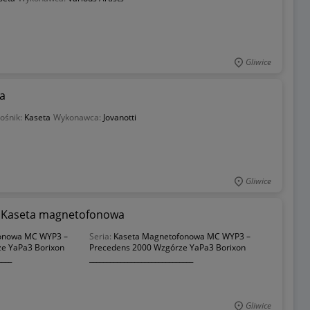
Gliwice
ta
ośnik:
Kaseta
Wykonawca:
Jovanotti
Gliwice
- Kaseta magnetofonowa
onowa MC WYP3 –
Seria:
Kaseta Magnetofonowa MC WYP3 –
e YaPa3 Borixon
Precedens 2000 Wzgórze YaPa3 Borixon
____
______________________________
Gliwice