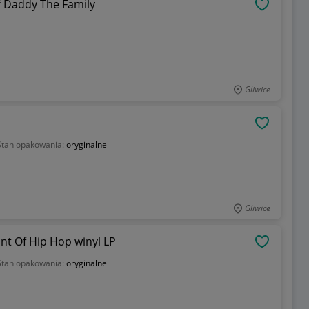
f Daddy The Family
OBSERWU
Gliwice
OBSERWU
Stan opakowania:
oryginalne
Gliwice
nt Of Hip Hop winyl LP
OBSERWU
Stan opakowania:
oryginalne