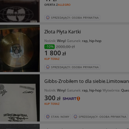
OFERTA Z
ALLEGRO
SPRZEDAJĄCY: OSOBA PRYWATNA
Złota Płyta Kartki
Nośnik:
Winyl
Gatunek:
rap, hip-hop
2000
,00 zł
-10%
1 800
zł
KUP TERAZ
SPRZEDAJĄCY: OSOBA PRYWATNA
Gibbs-Zrobiłem to dla siebie.Limitowan
Nośnik:
Winyl
Gatunek:
rap, hip-hop
Wytwórnia:
Queq
300
zł
KUP TERAZ
STAN: NOWY
SPRZEDAJĄCY: OSOBA PRYWATNA