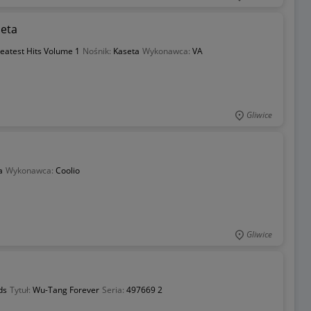
seta
eatest Hits Volume 1
Nośnik:
Kaseta
Wykonawca:
VA
Gliwice
a
Wykonawca:
Coolio
Gliwice
ds
Tytuł:
Wu-Tang Forever
Seria:
497669 2