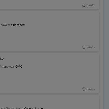
Gliwice
onawca:
ełharabest
Gliwice
owa
ykonawca:
OMC
Gliwice
seta
Wykonawca:
Various Artists