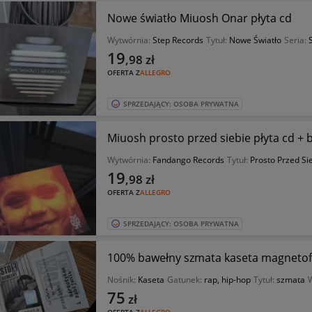
Nowe światło Miuosh Onar płyta cd
Wytwórnia:
Step Records
Tytuł:
Nowe Światło
Seria:
19
,98
zł
OFERTA Z
ALLEGRO
SPRZEDAJĄCY: OSOBA PRYWATNA
Miuosh prosto przed siebie płyta cd +
Wytwórnia:
Fandango Records
Tytuł:
Prosto Przed Si
19
,98
zł
OFERTA Z
ALLEGRO
SPRZEDAJĄCY: OSOBA PRYWATNA
100% bawełny szmata kaseta magneto
Nośnik:
Kaseta
Gatunek:
rap, hip-hop
Tytuł:
szmata
75
zł