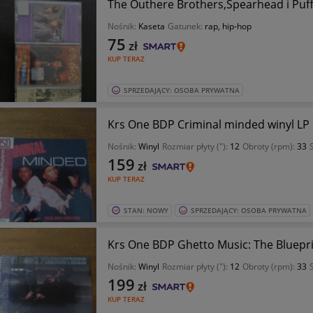
The Outhere Brothers,Spearhead i Puf
Nośnik:
Kaseta
Gatunek:
rap, hip-hop
75
zł
KUP TERAZ
SPRZEDAJĄCY: OSOBA PRYWATNA
Krs One BDP Criminal minded winyl LP
Nośnik:
Winyl
Rozmiar płyty ("):
12
Obroty (rpm):
33
159
zł
KUP TERAZ
STAN: NOWY
SPRZEDAJĄCY: OSOBA PRYWATNA
Krs One BDP Ghetto Music: The Bluepri
Nośnik:
Winyl
Rozmiar płyty ("):
12
Obroty (rpm):
33
199
zł
KUP TERAZ