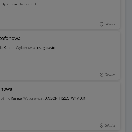
Jedyneczka
Nośnik:
CD
Gliwice
etofonowa
k:
Kaseta
Wykonawca:
craig david
Gliwice
fonowa
ośnik:
Kaseta
Wykonawca:
JANSON TRZECI WYMIAR
Gliwice