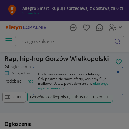
Allegro Smart! Kupuj i sprzedawaj z dostawą za 0 zł
Sprawdź »
Otwórz menu z kategoriami
szukaj
Rap, hip-hop Gorzów Wielkopolski
POL
24
ogłoszenia
Zamkn
Allegro Lokalnie
Kultura i rozrywka
Muzyka
Rap, hip-hop
Dodaj swoje wyszukiwania do ulubionych.
Gdy pojawią się nowe oferty, wyślemy Ci je
Podobne:
rap hip-hop
mailowo. Ustaw powiadomienia w
ulubionych
wyszukiwaniach
.
Filtruj
Gorzów Wielkopolski, Lubuskie, +0 km
Ogłoszenia