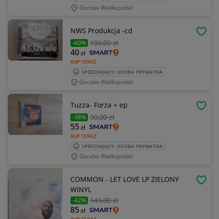
Gorzów Wielkopolski
NWS Produkcja -cd
OBSE
100
,00 zł
-60%
40
zł
KUP TERAZ
SPRZEDAJĄCY: OSOBA PRYWATNA
Gorzów Wielkopolski
Tuzza- Forza + ep
OBSE
90
,00 zł
-38%
55
zł
KUP TERAZ
SPRZEDAJĄCY: OSOBA PRYWATNA
Gorzów Wielkopolski
COMMON - LET LOVE LP ZIELONY
OBSE
WINYL
149
,00 zł
-42%
85
zł