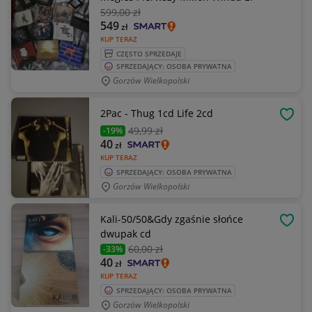
599
,00 zł
549
zł
KUP TERAZ
CZĘSTO SPRZEDAJE
SPRZEDAJĄCY: OSOBA PRYWATNA
Gorzów Wielkopolski
2Pac - Thug 1cd Life 2cd
OBSE
49
,99 zł
-19%
40
zł
KUP TERAZ
SPRZEDAJĄCY: OSOBA PRYWATNA
Gorzów Wielkopolski
Kali-50/50&Gdy zgaśnie słońce
OBSE
dwupak cd
60
,00 zł
-33%
40
zł
KUP TERAZ
SPRZEDAJĄCY: OSOBA PRYWATNA
Gorzów Wielkopolski