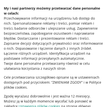
Napisz do nas
My i nasi partnerzy możemy przetwarzać dane personalne
w celach:
Allegro Gadane dla sprzedających
Przechowywanie informacji na urządzeniu lub dostęp do
Allegro Gadane dla kupujących
nich
.
Spersonalizowane reklamy i treści, pomiar reklam i
treści, badanie odbiorców i ulepszanie usług
.
Zapewnienie
Mapa miejscowości
bezpieczeństwa, zapobieganie oszustwom i naprawianie
błędów
.
Dostarczanie i prezentowanie reklam i treści
.
Informacje prawne
Zapisanie decyzji dotyczących prywatności oraz informowanie
o nich
.
Dopasowanie i łączenie danych z innych źródeł
.
Regulamin
Łączenie różnych urządzeń
.
Identyfikacja urządzeń na
podstawie informacji przesyłanych automatycznie
.
Polityka plików "cookies"
Twoje dane personalne przetwarzamy również w celu
ułatwiania korzystania z naszych stron
Ustawienia plików "cookies"
Cele przetwarzania szczegółowo opisane są w ustawieniach
Udostępnianie lokalizacji
dostępnych pod przyciskiem: “ZMIENIAM ZGODY” i w Polityce
Informacje dla Aktu o Usługach Cyfrowych
plików cookies.
Zgodę wyrażasz dobrowolnie i jest ważna 12 miesięcy.
Pobierz aplikację
Możesz ją w każdym momencie wycofać lub ponowić w
zakładce
Ustawienia plików cookies
na stronie głównej.