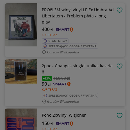
PRO8L3M winyl vinyl LP Ex Umbra Ad
OBSE
Libertatem - Problem płyta - long
play
400
zł
KUP TERAZ
STAN: NOWY
SPRZEDAJĄCY: OSOBA PRYWATNA
Gorzów Wielkopolski
2pac - Changes singiel unikat kaseta
OBSE
!!
160
,00 zł
-43%
90
zł
KUP TERAZ
SPRZEDAJĄCY: OSOBA PRYWATNA
Gorzów Wielkopolski
Pono 2xWinyl Wizjoner
OBSE
150
zł
KUP TERAZ