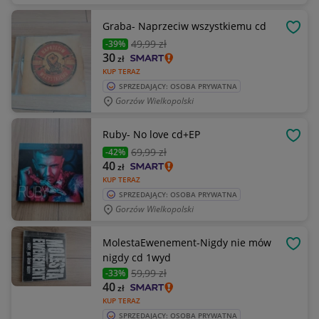
Graba- Naprzeciw wszystkiemu cd
OBSE
49
,99 zł
-39%
30
zł
KUP TERAZ
SPRZEDAJĄCY: OSOBA PRYWATNA
Gorzów Wielkopolski
Ruby- No love cd+EP
OBSE
69
,99 zł
-42%
40
zł
KUP TERAZ
SPRZEDAJĄCY: OSOBA PRYWATNA
Gorzów Wielkopolski
MolestaEwenement-Nigdy nie mów
OBSE
nigdy cd 1wyd
59
,99 zł
-33%
40
zł
KUP TERAZ
SPRZEDAJĄCY: OSOBA PRYWATNA