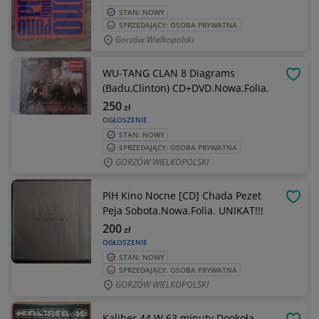
STAN: NOWY
SPRZEDAJĄCY: OSOBA PRYWATNA
Gorzów Wielkopolski
WU-TANG CLAN 8 Diagrams
OBSE
(Badu,Clinton) CD+DVD.Nowa.Folia.
250
zł
OGŁOSZENIE
STAN: NOWY
SPRZEDAJĄCY: OSOBA PRYWATNA
GORZÓW WIELKOPOLSKI
PIH Kino Nocne [CD] Chada Pezet
OBSE
Peja Sobota.Nowa.Folia. UNIKAT!!!
200
zł
OGŁOSZENIE
STAN: NOWY
SPRZEDAJĄCY: OSOBA PRYWATNA
GORZÓW WIELKOPOLSKI
Kaliber 44 W 63 minuty Dookoła