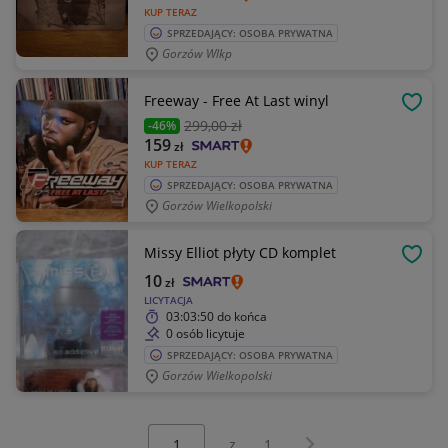
KUP TERAZ
SPRZEDAJĄCY: OSOBA PRYWATNA
Gorzów Wlkp
Freeway - Free At Last winyl
OBSE
299
,00 zł
-46%
159
zł
KUP TERAZ
SPRZEDAJĄCY: OSOBA PRYWATNA
Gorzów Wielkopolski
Missy Elliot płyty CD komplet
OBSE
10
zł
LICYTACJA
03:03:50
do końca
0 osób licytuje
SPRZEDAJĄCY: OSOBA PRYWATNA
Gorzów Wielkopolski
Wybierz stronę:
Następna strona
z
1