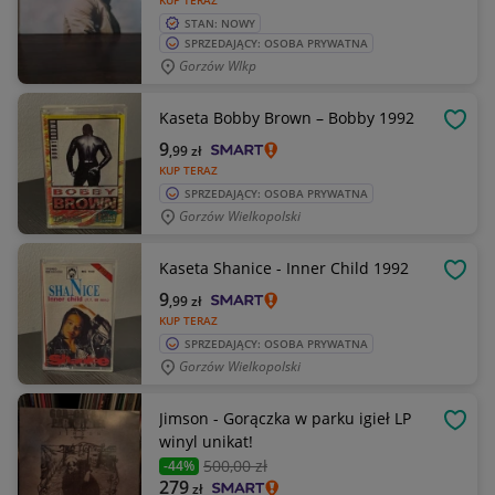
KUP TERAZ
STAN: NOWY
SPRZEDAJĄCY: OSOBA PRYWATNA
Gorzów Wlkp
Kaseta Bobby Brown – Bobby 1992
OBSE
9
,99
zł
KUP TERAZ
SPRZEDAJĄCY: OSOBA PRYWATNA
Gorzów Wielkopolski
Kaseta Shanice - Inner Child 1992
OBSE
9
,99
zł
KUP TERAZ
SPRZEDAJĄCY: OSOBA PRYWATNA
Gorzów Wielkopolski
Jimson - Gorączka w parku igieł LP
OBSE
winyl unikat!
500
,00 zł
-44%
279
zł