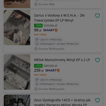
Gorzów Wlkp
Sarius x Voskovy x W.E.N.A. - Złe
OBSE
Towarzystwo EP LP Winyl
199
,00 zł
-50%
99
zł
KUP TERAZ
CZĘSTO SPRZEDAJE
SPRZEDAJĄCY: OSOBA PRYWATNA
Gorzów Wielkopolski
WENA Monochromy Winyl EP x 2 LP
OBSE
349
,00 zł
-25%
259
zł
KUP TERAZ
CZĘSTO SPRZEDAJE
SPRZEDAJĄCY: OSOBA PRYWATNA
Gorzów Wielkopolski
Zeus Dyskografia 14CD + Gratisy Jak
OBSE
mogłeś Pierwszy Milion Winda EP