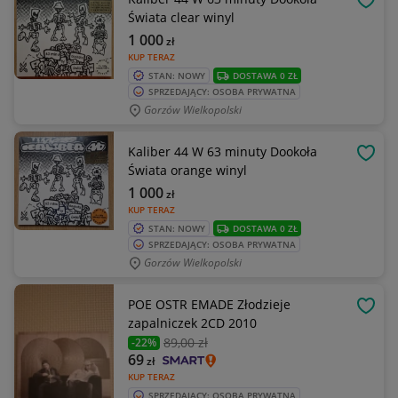
OBSE
Świata clear winyl
1 000
zł
KUP TERAZ
STAN: NOWY
DOSTAWA 0 ZŁ
SPRZEDAJĄCY: OSOBA PRYWATNA
Gorzów Wielkopolski
Kaliber 44 W 63 minuty Dookoła
OBSE
Świata orange winyl
1 000
zł
KUP TERAZ
STAN: NOWY
DOSTAWA 0 ZŁ
SPRZEDAJĄCY: OSOBA PRYWATNA
Gorzów Wielkopolski
POE OSTR EMADE Złodzieje
OBSE
zapalniczek 2CD 2010
89
,00 zł
-22%
69
zł
KUP TERAZ
SPRZEDAJĄCY: OSOBA PRYWATNA