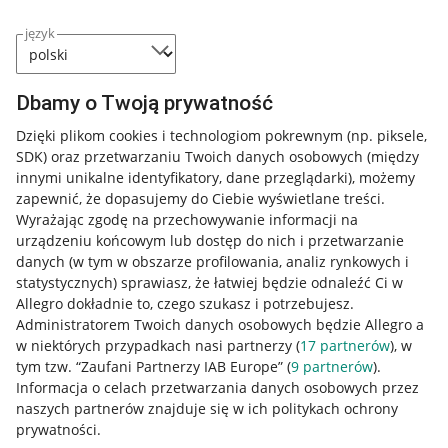
język
Dbamy o Twoją prywatność
Dzięki plikom cookies i technologiom pokrewnym
(np. piksele,
SDK)
oraz przetwarzaniu Twoich danych osobowych
(między
innymi unikalne identyfikatory, dane przeglądarki)
, możemy
zapewnić, że dopasujemy do Ciebie wyświetlane treści.
Wyrażając zgodę na przechowywanie informacji na
urządzeniu końcowym lub dostęp do nich i przetwarzanie
danych (w tym w obszarze profilowania, analiz rynkowych i
statystycznych) sprawiasz, że łatwiej będzie odnaleźć Ci w
Allegro dokładnie to, czego szukasz i potrzebujesz.
Administratorem Twoich danych osobowych będzie Allegro a
w niektórych przypadkach nasi partnerzy (
17
partnerów
), w
tym tzw. “Zaufani Partnerzy IAB Europe” (
9
partnerów
).
Przydatne informacje
Informacja o celach przetwarzania danych osobowych przez
naszych partnerów znajduje się w ich politykach ochrony
prywatności.
Jak to działa