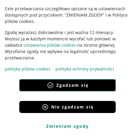
Cele przetwarzania szczegółowo opisane są w ustawieniach
Udostępnianie lokalizacji
dostępnych pod przyciskiem: “ZMIENIAM ZGODY” i w Polityce
Informacje dla Aktu o Usługach Cyfrowych
plików cookies.
Zgodę wyrażasz dobrowolnie i jest ważna 12 miesięcy.
Pobierz aplikację
Możesz ją w każdym momencie wycofać lub ponowić w
zakładce
Ustawienia plików cookies
na stronie głównej.
Wycofanie zgody nie wpływa na legalność uprzedniego
przetwarzania.
polityka plików cookies
polityka ochrony prywatności
Zgadzam się
Nie zgadzam się
Korzystanie z serwisu oznacza akceptację
regulaminu
.
Zmieniam zgody