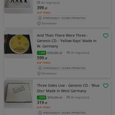
do negocjacji
399
zł
KUP TERAZ
SPRZEDAJĄCY: OSOBA PRYWATNA
Domatowo
And Then There Were Three -
OBSE
Genesis CD - 'Yellow Rays' Made in
W. Germany
699
,00 zł
do negocjacji
-14%
599
zł
KUP TERAZ
SPRZEDAJĄCY: OSOBA PRYWATNA
Domatowo
Three Sides Live - Genesis CD - 'Blue
OBSE
Disc' Made in West Germany
399
,00 zł
do negocjacji
-20%
319
zł
KUP TERAZ
SPRZEDAJĄCY: OSOBA PRYWATNA