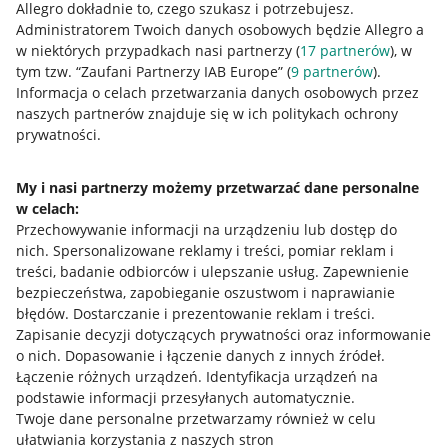
Allegro dokładnie to, czego szukasz i potrzebujesz.
Administratorem Twoich danych osobowych będzie Allegro a
w niektórych przypadkach nasi partnerzy (
17
partnerów
), w
tym tzw. “Zaufani Partnerzy IAB Europe” (
9
partnerów
).
Przydatne informacje
Informacja o celach przetwarzania danych osobowych przez
naszych partnerów znajduje się w ich politykach ochrony
prywatności.
Jak to działa
Napisz do nas
My i nasi partnerzy możemy przetwarzać dane personalne
w celach:
Allegro Gadane dla sprzedających
Przechowywanie informacji na urządzeniu lub dostęp do
Allegro Gadane dla kupujących
nich
.
Spersonalizowane reklamy i treści, pomiar reklam i
treści, badanie odbiorców i ulepszanie usług
.
Zapewnienie
Mapa miejscowości
bezpieczeństwa, zapobieganie oszustwom i naprawianie
błędów
.
Dostarczanie i prezentowanie reklam i treści
.
Informacje prawne
Zapisanie decyzji dotyczących prywatności oraz informowanie
o nich
.
Dopasowanie i łączenie danych z innych źródeł
.
Regulamin
Łączenie różnych urządzeń
.
Identyfikacja urządzeń na
podstawie informacji przesyłanych automatycznie
.
Polityka plików "cookies"
Twoje dane personalne przetwarzamy również w celu
ułatwiania korzystania z naszych stron
Ustawienia plików "cookies"