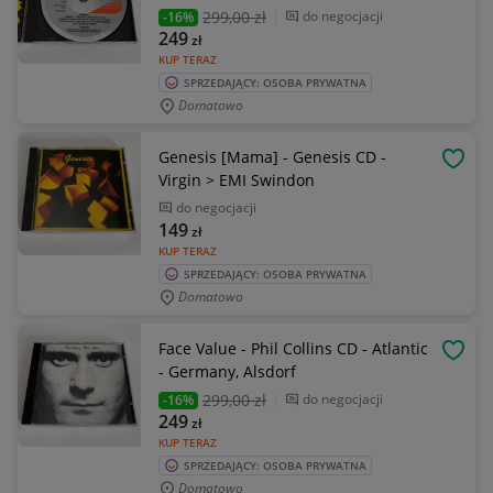
299
,00 zł
do negocjacji
-16%
249
zł
KUP TERAZ
SPRZEDAJĄCY: OSOBA PRYWATNA
Domatowo
Genesis [Mama] - Genesis CD -
OBSE
Virgin > EMI Swindon
do negocjacji
149
zł
KUP TERAZ
SPRZEDAJĄCY: OSOBA PRYWATNA
Domatowo
Face Value - Phil Collins CD - Atlantic
OBSE
- Germany, Alsdorf
299
,00 zł
do negocjacji
-16%
249
zł
KUP TERAZ
SPRZEDAJĄCY: OSOBA PRYWATNA
Domatowo