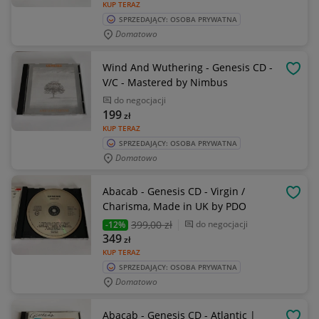
KUP TERAZ
SPRZEDAJĄCY: OSOBA PRYWATNA
Domatowo
Wind And Wuthering - Genesis CD -
OBSE
V/C - Mastered by Nimbus
do negocjacji
199
zł
KUP TERAZ
SPRZEDAJĄCY: OSOBA PRYWATNA
Domatowo
Abacab - Genesis CD - Virgin /
OBSE
Charisma, Made in UK by PDO
399
,00 zł
do negocjacji
-12%
349
zł
KUP TERAZ
SPRZEDAJĄCY: OSOBA PRYWATNA
Domatowo
Abacab - Genesis CD - Atlantic |