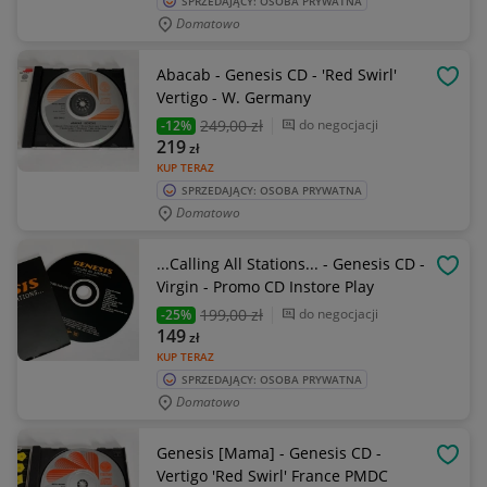
SPRZEDAJĄCY: OSOBA PRYWATNA
Domatowo
Abacab - Genesis CD - 'Red Swirl'
OBSE
Vertigo - W. Germany
249
,00 zł
do negocjacji
-12%
219
zł
KUP TERAZ
SPRZEDAJĄCY: OSOBA PRYWATNA
Domatowo
...Calling All Stations... - Genesis CD -
OBSE
Virgin - Promo CD Instore Play
199
,00 zł
do negocjacji
-25%
149
zł
KUP TERAZ
SPRZEDAJĄCY: OSOBA PRYWATNA
Domatowo
Genesis [Mama] - Genesis CD -
OBSE
Vertigo 'Red Swirl' France PMDC