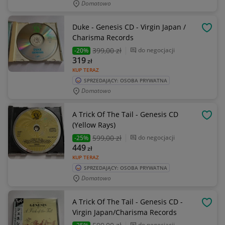
Domatowo
Duke - Genesis CD - Virgin Japan /
OBSE
Charisma Records
399
,00 zł
do negocjacji
-20%
319
zł
KUP TERAZ
SPRZEDAJĄCY: OSOBA PRYWATNA
Domatowo
A Trick Of The Tail - Genesis CD
OBSE
(Yellow Rays)
599
,00 zł
do negocjacji
-25%
449
zł
KUP TERAZ
SPRZEDAJĄCY: OSOBA PRYWATNA
Domatowo
A Trick Of The Tail - Genesis CD -
OBSE
Virgin Japan/Charisma Records
do negocjacji