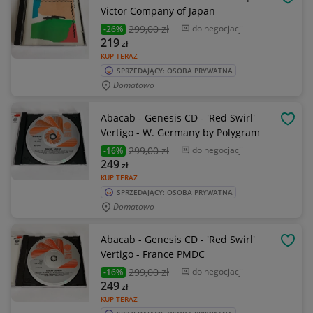
OBSE
Victor Company of Japan
299
,00 zł
do negocjacji
-26%
219
zł
KUP TERAZ
SPRZEDAJĄCY: OSOBA PRYWATNA
Domatowo
Abacab - Genesis CD - 'Red Swirl'
OBSE
Vertigo - W. Germany by Polygram
299
,00 zł
do negocjacji
-16%
249
zł
KUP TERAZ
SPRZEDAJĄCY: OSOBA PRYWATNA
Domatowo
Abacab - Genesis CD - 'Red Swirl'
OBSE
Vertigo - France PMDC
299
,00 zł
do negocjacji
-16%
249
zł
KUP TERAZ