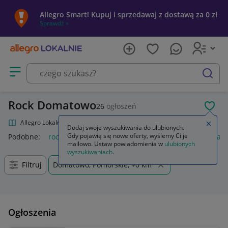
Allegro Smart! Kupuj i sprzedawaj z dostawą za 0 zł
Sprawdź »
Otwórz menu z kategoriami
szukaj
Rock Domatowo
26
ogłoszeń
POL
Allegro Lokalnie
Kultura i rozrywka
Muzyka
Rock
Zamkn
Dodaj swoje wyszukiwania do ulubionych.
Gdy pojawią się nowe oferty, wyślemy Ci je
Podobne:
rock
amortyzator rock shox
sodastream rockstar
mailowo. Ustaw powiadomienia w
ulubionych
wyszukiwaniach
.
Filtruj
Domatowo, Pomorskie, +0 km
Ogłoszenia