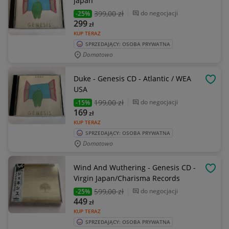
Japan
399
,00 zł
do negocjacji
-25%
299
zł
KUP TERAZ
SPRZEDAJĄCY: OSOBA PRYWATNA
Domatowo
Duke - Genesis CD - Atlantic / WEA
OBSE
USA
199
,00 zł
do negocjacji
-15%
169
zł
KUP TERAZ
SPRZEDAJĄCY: OSOBA PRYWATNA
Domatowo
Wind And Wuthering - Genesis CD -
OBSE
Virgin Japan/Charisma Records
599
,00 zł
do negocjacji
-25%
449
zł
KUP TERAZ
SPRZEDAJĄCY: OSOBA PRYWATNA