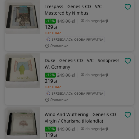
Trespass - Genesis CD - V/C -
OBSE
Mastered by Nimbus
149
,00 zł
do negocjacji
-13%
129
zł
KUP TERAZ
SPRZEDAJĄCY: OSOBA PRYWATNA
Domatowo
Duke - Genesis CD - V/C - Sonopress
OBSE
W. Germany
249
,00 zł
do negocjacji
-12%
219
zł
KUP TERAZ
SPRZEDAJĄCY: OSOBA PRYWATNA
Domatowo
Wind And Wuthering - Genesis CD -
OBSE
Virgin / Charisma (Holandia)
149
,00 zł
do negocjacji
-20%
119
zł