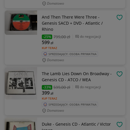
Domatowo
And Then There Were Three -
OBSE
Genesis SACD + DVD - Atlantic /
Rhino
799
,00 zł
do negocjacji
-25%
599
zł
KUP TERAZ
SPRZEDAJĄCY: OSOBA PRYWATNA
Domatowo
The Lamb Lies Down On Broadway -
OBSE
Genesis CD - ATCO / WEA
599
,00 zł
do negocjacji
-33%
399
zł
KUP TERAZ
SPRZEDAJĄCY: OSOBA PRYWATNA
Domatowo
Duke - Genesis CD - Atlantic / Victor
OBSE