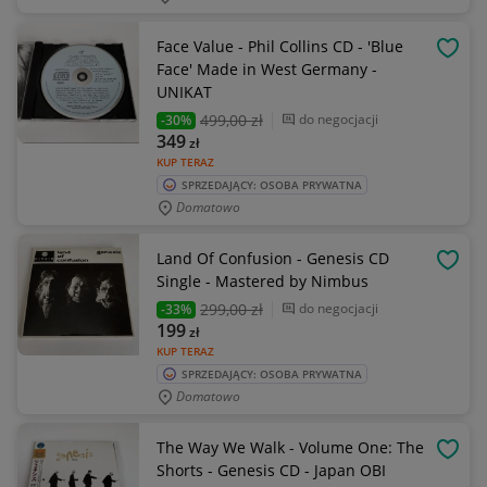
Face Value - Phil Collins CD - 'Blue
OBSE
Face' Made in West Germany -
UNIKAT
499
,00 zł
do negocjacji
-30%
349
zł
KUP TERAZ
SPRZEDAJĄCY: OSOBA PRYWATNA
Domatowo
Land Of Confusion - Genesis CD
OBSE
Single - Mastered by Nimbus
299
,00 zł
do negocjacji
-33%
199
zł
KUP TERAZ
SPRZEDAJĄCY: OSOBA PRYWATNA
Domatowo
The Way We Walk - Volume One: The
OBSE
Shorts - Genesis CD - Japan OBI