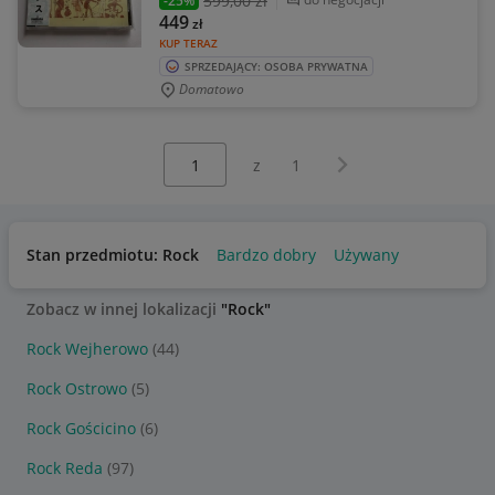
599
,00 zł
-25%
449
zł
KUP TERAZ
SPRZEDAJĄCY: OSOBA PRYWATNA
Domatowo
Wybierz stronę:
Następna strona
z
1
Stan przedmiotu: Rock
Bardzo dobry
Używany
Zobacz w innej lokalizacji
"Rock"
Rock Wejherowo
(44)
Rock Ostrowo
(5)
Rock Gościcino
(6)
Rock Reda
(97)