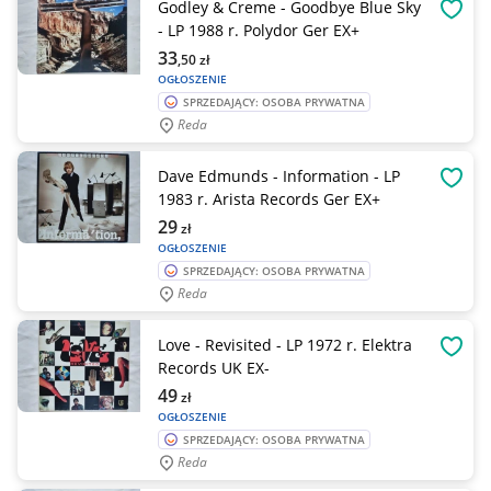
Godley & Creme - Goodbye Blue Sky
OBSE
- LP 1988 r. Polydor Ger EX+
33
,50
zł
OGŁOSZENIE
SPRZEDAJĄCY: OSOBA PRYWATNA
Reda
Dave Edmunds - Information - LP
OBSE
1983 r. Arista Records Ger EX+
29
zł
OGŁOSZENIE
SPRZEDAJĄCY: OSOBA PRYWATNA
Reda
Love - Revisited - LP 1972 r. Elektra
OBSE
Records UK EX-
49
zł
OGŁOSZENIE
SPRZEDAJĄCY: OSOBA PRYWATNA
Reda