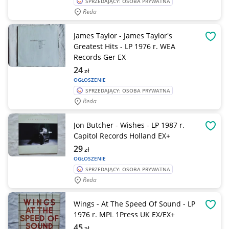
SPRZEDAJĄCY: OSOBA PRYWATNA
Reda
James Taylor - James Taylor's
OBSE
Greatest Hits - LP 1976 r. WEA
Records Ger EX
24
zł
OGŁOSZENIE
SPRZEDAJĄCY: OSOBA PRYWATNA
Reda
Jon Butcher - Wishes - LP 1987 r.
OBSE
Capitol Records Holland EX+
29
zł
OGŁOSZENIE
SPRZEDAJĄCY: OSOBA PRYWATNA
Reda
Wings - At The Speed Of Sound - LP
OBSE
1976 r. MPL 1Press UK EX/EX+
45
zł