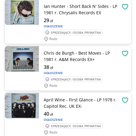
Ian Hunter - Short Back N' Sides - LP
OBSE
1981 r. Chrysalis Records EX
29
zł
OGŁOSZENIE
SPRZEDAJĄCY: OSOBA PRYWATNA
Reda
Chris de Burgh - Best Moves - LP
OBSE
1981 r. A&M Records EX+
38
zł
OGŁOSZENIE
SPRZEDAJĄCY: OSOBA PRYWATNA
Reda
April Wine - First Glance - LP 1978 r.
OBSE
Capitol Rec. UK EX-
40
zł
OGŁOSZENIE
SPRZEDAJĄCY: OSOBA PRYWATNA
Reda