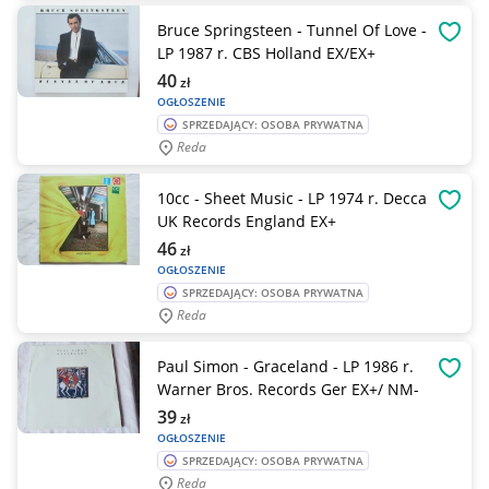
Bruce Springsteen - Tunnel Of Love -
OBSE
LP 1987 r. CBS Holland EX/EX+
40
zł
OGŁOSZENIE
SPRZEDAJĄCY: OSOBA PRYWATNA
Reda
10cc - Sheet Music - LP 1974 r. Decca
OBSE
UK Records England EX+
46
zł
OGŁOSZENIE
SPRZEDAJĄCY: OSOBA PRYWATNA
Reda
Paul Simon - Graceland - LP 1986 r.
OBSE
Warner Bros. Records Ger EX+/ NM-
39
zł
OGŁOSZENIE
SPRZEDAJĄCY: OSOBA PRYWATNA
Reda