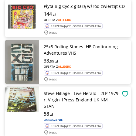
Płyta Big Cyc Z gitarą wśród zwierząt CD
144
zł
OFERTA Z
ALLEGRO
SPRZEDAJĄCY: OSOBA PRYWATNA
Reda
25x5 Rolling Stones tHE Continuning
Adventures VHS
33
,99
zł
OFERTA Z
ALLEGRO
SPRZEDAJĄCY: OSOBA PRYWATNA
Reda
Steve Hillage - Live Herald - 2LP 1979
OBSE
r. Virgin 1Press England UK NM
STAN
58
zł
OGŁOSZENIE
SPRZEDAJĄCY: OSOBA PRYWATNA
Reda