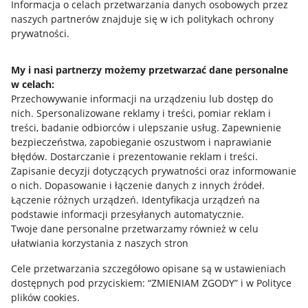
Przydatne informacje
Informacja o celach przetwarzania danych osobowych przez
naszych partnerów znajduje się w ich politykach ochrony
prywatności.
Jak to działa
Napisz do nas
My i nasi partnerzy możemy przetwarzać dane personalne
w celach:
Allegro Gadane dla sprzedających
Przechowywanie informacji na urządzeniu lub dostęp do
Allegro Gadane dla kupujących
nich
.
Spersonalizowane reklamy i treści, pomiar reklam i
treści, badanie odbiorców i ulepszanie usług
.
Zapewnienie
Mapa miejscowości
bezpieczeństwa, zapobieganie oszustwom i naprawianie
błędów
.
Dostarczanie i prezentowanie reklam i treści
.
Informacje prawne
Zapisanie decyzji dotyczących prywatności oraz informowanie
o nich
.
Dopasowanie i łączenie danych z innych źródeł
.
Regulamin
Łączenie różnych urządzeń
.
Identyfikacja urządzeń na
podstawie informacji przesyłanych automatycznie
.
Polityka plików "cookies"
Twoje dane personalne przetwarzamy również w celu
ułatwiania korzystania z naszych stron
Ustawienia plików "cookies"
Cele przetwarzania szczegółowo opisane są w ustawieniach
Udostępnianie lokalizacji
dostępnych pod przyciskiem: “ZMIENIAM ZGODY” i w Polityce
Informacje dla Aktu o Usługach Cyfrowych
plików cookies.