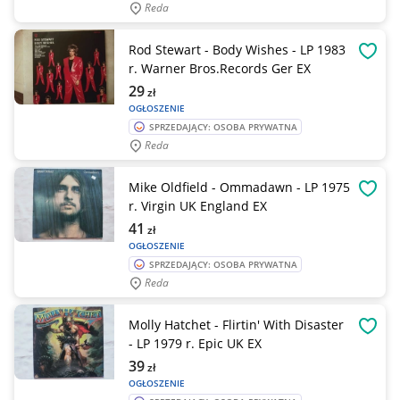
Reda
Rod Stewart - Body Wishes - LP 1983
OBSE
r. Warner Bros.Records Ger EX
29
zł
OGŁOSZENIE
SPRZEDAJĄCY: OSOBA PRYWATNA
Reda
Mike Oldfield - Ommadawn - LP 1975
OBSE
r. Virgin UK England EX
41
zł
OGŁOSZENIE
SPRZEDAJĄCY: OSOBA PRYWATNA
Reda
Molly Hatchet - Flirtin' With Disaster
OBSE
- LP 1979 r. Epic UK EX
39
zł
OGŁOSZENIE