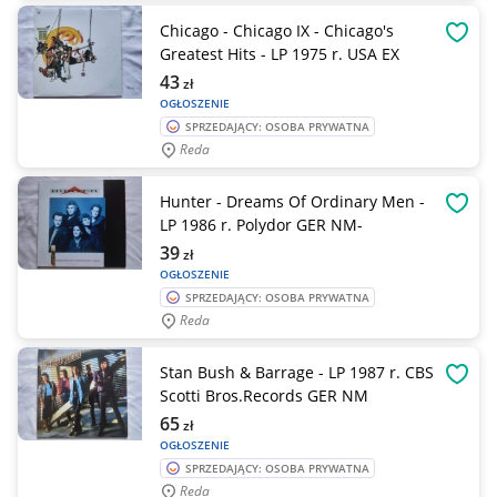
Chicago - Chicago IX - Chicago's
OBSE
Greatest Hits - LP 1975 r. USA EX
43
zł
OGŁOSZENIE
SPRZEDAJĄCY: OSOBA PRYWATNA
Reda
Hunter - Dreams Of Ordinary Men -
OBSE
LP 1986 r. Polydor GER NM-
39
zł
OGŁOSZENIE
SPRZEDAJĄCY: OSOBA PRYWATNA
Reda
Stan Bush & Barrage - LP 1987 r. CBS
OBSE
Scotti Bros.Records GER NM
65
zł
OGŁOSZENIE
SPRZEDAJĄCY: OSOBA PRYWATNA
Reda