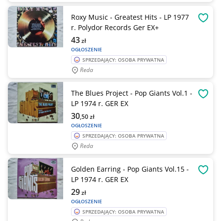
Roxy Music - Greatest Hits - LP 1977
OBSE
r. Polydor Records Ger EX+
43
zł
OGŁOSZENIE
SPRZEDAJĄCY: OSOBA PRYWATNA
Reda
The Blues Project - Pop Giants Vol.1 -
OBSE
LP 1974 r. GER EX
30
,50
zł
OGŁOSZENIE
SPRZEDAJĄCY: OSOBA PRYWATNA
Reda
Golden Earring - Pop Giants Vol.15 -
OBSE
LP 1974 r. GER EX
29
zł
OGŁOSZENIE
SPRZEDAJĄCY: OSOBA PRYWATNA