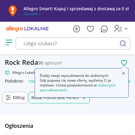
Allegro Smart! Kupuj i sprzedawaj z dostawą za 0 zł
Sprawdź »
Otwórz menu z kategoriami
szukaj
Rock Reda
95
ogłoszeń
POL
Allegro Lokalnie
Kultura i rozrywka
Muzyka
Rock
Zamkn
Dodaj swoje wyszukiwania do ulubionych.
Gdy pojawią się nowe oferty, wyślemy Ci je
Podobne:
rock
amortyzator rock shox
sodastream rockstar
mailowo. Ustaw powiadomienia w
ulubionych
wyszukiwaniach
.
Filtruj
Reda, Pomorskie, +0 km
Ogłoszenia