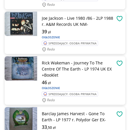
Reda
Joe Jackson - Live 1980 /86 - 2LP 1988
OBSE
r. A&M Records UK NM-
39
zł
OGŁOSZENIE
SPRZEDAJĄCY: OSOBA PRYWATNA
Reda
Rick Wakeman - Journey To The
OBSE
Centre Of The Earth - LP 1974 UK EX
+Booklet
46
zł
OGŁOSZENIE
SPRZEDAJĄCY: OSOBA PRYWATNA
Reda
Barclay James Harvest - Gone To
OBSE
Earth - LP 1977 r. Polydor Ger EX-
33
,50
zł