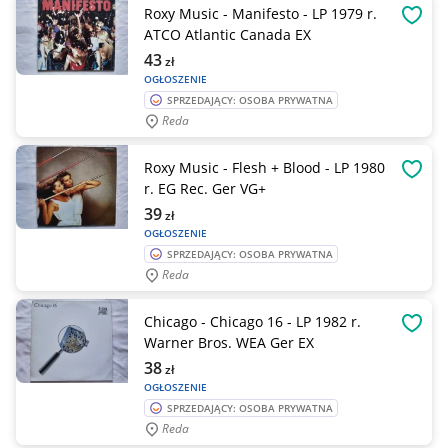
Roxy Music - Manifesto - LP 1979 r.
OBSE
ATCO Atlantic Canada EX
43
zł
OGŁOSZENIE
SPRZEDAJĄCY: OSOBA PRYWATNA
Reda
Roxy Music - Flesh + Blood - LP 1980
OBSE
r. EG Rec. Ger VG+
39
zł
OGŁOSZENIE
SPRZEDAJĄCY: OSOBA PRYWATNA
Reda
Chicago - Chicago 16 - LP 1982 r.
OBSE
Warner Bros. WEA Ger EX
38
zł
OGŁOSZENIE
SPRZEDAJĄCY: OSOBA PRYWATNA
Reda