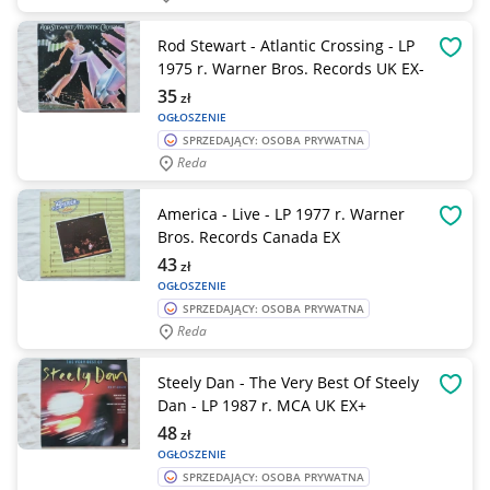
Rod Stewart - Atlantic Crossing - LP
OBSE
1975 r. Warner Bros. Records UK EX-
35
zł
OGŁOSZENIE
SPRZEDAJĄCY: OSOBA PRYWATNA
Reda
America - Live - LP 1977 r. Warner
OBSE
Bros. Records Canada EX
43
zł
OGŁOSZENIE
SPRZEDAJĄCY: OSOBA PRYWATNA
Reda
Steely Dan - The Very Best Of Steely
OBSE
Dan - LP 1987 r. MCA UK EX+
48
zł
OGŁOSZENIE
SPRZEDAJĄCY: OSOBA PRYWATNA