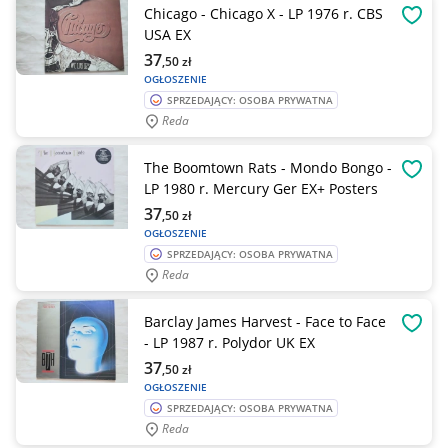
Chicago - Chicago X - LP 1976 r. CBS
OBSE
USA EX
37
,50
zł
OGŁOSZENIE
SPRZEDAJĄCY: OSOBA PRYWATNA
Reda
The Boomtown Rats - Mondo Bongo -
OBSE
LP 1980 r. Mercury Ger EX+ Posters
37
,50
zł
OGŁOSZENIE
SPRZEDAJĄCY: OSOBA PRYWATNA
Reda
Barclay James Harvest - Face to Face
OBSE
- LP 1987 r. Polydor UK EX
37
,50
zł
OGŁOSZENIE
SPRZEDAJĄCY: OSOBA PRYWATNA
Reda