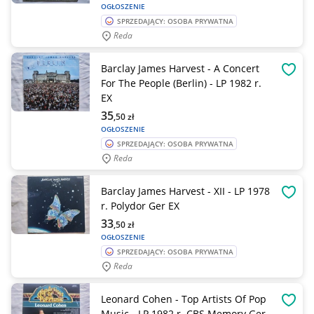
OGŁOSZENIE
SPRZEDAJĄCY: OSOBA PRYWATNA
Reda
Barclay James Harvest - A Concert
OBSE
For The People (Berlin) - LP 1982 r.
EX
35
,50
zł
OGŁOSZENIE
SPRZEDAJĄCY: OSOBA PRYWATNA
Reda
Barclay James Harvest - XII - LP 1978
OBSE
r. Polydor Ger EX
33
,50
zł
OGŁOSZENIE
SPRZEDAJĄCY: OSOBA PRYWATNA
Reda
Leonard Cohen - Top Artists Of Pop
OBSE
Music - LP 1982 r. CBS Memory Ger