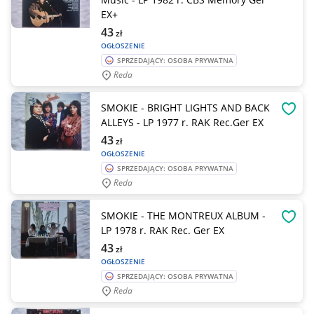
EX+
43
zł
OGŁOSZENIE
SPRZEDAJĄCY: OSOBA PRYWATNA
Reda
SMOKIE - BRIGHT LIGHTS AND BACK
OBSE
ALLEYS - LP 1977 r. RAK Rec.Ger EX
43
zł
OGŁOSZENIE
SPRZEDAJĄCY: OSOBA PRYWATNA
Reda
SMOKIE - THE MONTREUX ALBUM -
OBSE
LP 1978 r. RAK Rec. Ger EX
43
zł
OGŁOSZENIE
SPRZEDAJĄCY: OSOBA PRYWATNA
Reda