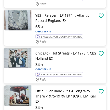
Reda
YES - Relayer - LP 1974 r. Atlantic
OBSE
Record England EX
65
zł
OGŁOSZENIE
SPRZEDAJĄCY: OSOBA PRYWATNA
Reda
Chicago - Hot Streets - LP 1978 r. CBS
OBSE
Holland EX
34
zł
OGŁOSZENIE
SPRZEDAJĄCY: OSOBA PRYWATNA
Reda
Little River Band - It's A Long Way
OBSE
There /1975-1979/ LP 1979 r. EMI Ger
EX
34
zł