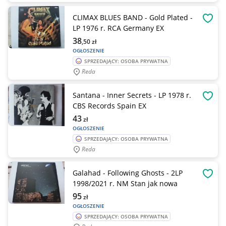
CLIMAX BLUES BAND - Gold Plated -
OBSE
LP 1976 r. RCA Germany EX
38
,50
zł
OGŁOSZENIE
SPRZEDAJĄCY: OSOBA PRYWATNA
Reda
Santana - Inner Secrets - LP 1978 r.
OBSE
CBS Records Spain EX
43
zł
OGŁOSZENIE
SPRZEDAJĄCY: OSOBA PRYWATNA
Reda
Galahad - Following Ghosts - 2LP
OBSE
1998/2021 r. NM Stan jak nowa
95
zł
OGŁOSZENIE
SPRZEDAJĄCY: OSOBA PRYWATNA