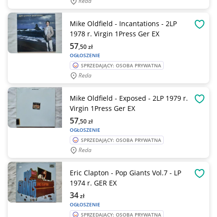
Reda
Mike Oldfield - Incantations - 2LP
OBSE
1978 r. Virgin 1Press Ger EX
57
,50
zł
OGŁOSZENIE
SPRZEDAJĄCY: OSOBA PRYWATNA
Reda
Mike Oldfield - Exposed - 2LP 1979 r.
OBSE
Virgin 1Press Ger EX
57
,50
zł
OGŁOSZENIE
SPRZEDAJĄCY: OSOBA PRYWATNA
Reda
Eric Clapton - Pop Giants Vol.7 - LP
OBSE
1974 r. GER EX
34
zł
OGŁOSZENIE
SPRZEDAJĄCY: OSOBA PRYWATNA