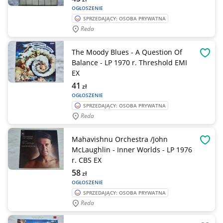
OGŁOSZENIE
SPRZEDAJĄCY: OSOBA PRYWATNA
Reda
The Moody Blues - A Question Of
OBSE
Balance - LP 1970 r. Threshold EMI
EX
41
zł
OGŁOSZENIE
SPRZEDAJĄCY: OSOBA PRYWATNA
Reda
Mahavishnu Orchestra /John
OBSE
McLaughlin - Inner Worlds - LP 1976
r. CBS EX
58
zł
OGŁOSZENIE
SPRZEDAJĄCY: OSOBA PRYWATNA
Reda