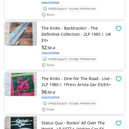
OGŁOSZENIE
SPRZEDAJĄCY: OSOBA PRYWATNA
Reda
The Kinks - Backtrackin' - The
OBSE
Definitive Collection - 2LP 1985 r. UK
EX+
52
,50
zł
OGŁOSZENIE
SPRZEDAJĄCY: OSOBA PRYWATNA
Reda
The Kinks - One For The Road - Live -
OBSE
2LP 1980 r. 1Press Arista Ger EX/EX+
56
,50
zł
OGŁOSZENIE
SPRZEDAJĄCY: OSOBA PRYWATNA
Reda
Status Quo - Rockin' All Over The
OBSE
World - LP 1977 r. Vertigo Ger EX