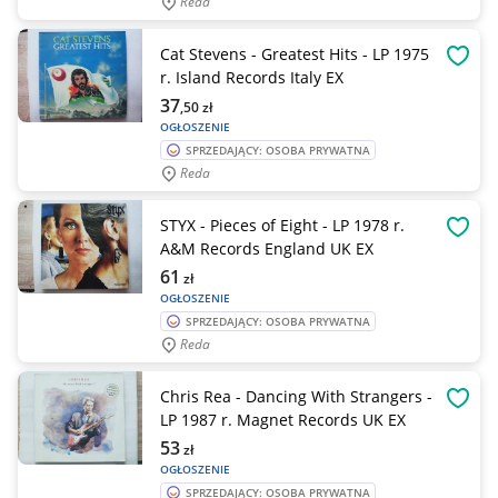
Reda
Cat Stevens - Greatest Hits - LP 1975
OBSE
r. Island Records Italy EX
37
,50
zł
OGŁOSZENIE
SPRZEDAJĄCY: OSOBA PRYWATNA
Reda
STYX - Pieces of Eight - LP 1978 r.
OBSE
A&M Records England UK EX
61
zł
OGŁOSZENIE
SPRZEDAJĄCY: OSOBA PRYWATNA
Reda
Chris Rea - Dancing With Strangers -
OBSE
LP 1987 r. Magnet Records UK EX
53
zł
OGŁOSZENIE
SPRZEDAJĄCY: OSOBA PRYWATNA