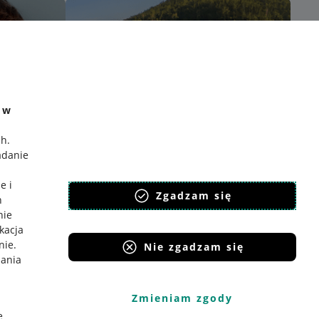
e w
ch
.
adanie
e i
Zgadzam się
h
nie
ikacja
nie
.
Nie zgadzam się
iania
Zmieniam zgody
e