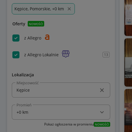
Kępice, Pomorskie, +0 km
Oferty
NOWOŚĆ!
z Allegro
z Allegro Lokalnie
13
Lokalizacja
Miejscowość
Promień
Pokaż ogłoszenia w promieniu
NOWOŚĆ!