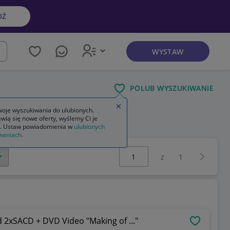
DŹ
WYSTAW
kaj
POLUB WYSZUKIWANIE
Zamknij wskazówkę
oje wyszukiwania do ulubionych.
wią się nowe oferty, wyślemy Ci je
. Ustaw powiadomienia w
ulubionych
waniach
.
Wybierz stronę:
Następna 
z
1
Elton John – Goodbye Yellow Brick Road 2xSACD + DVD Video "Making of ..."
OBSERWU