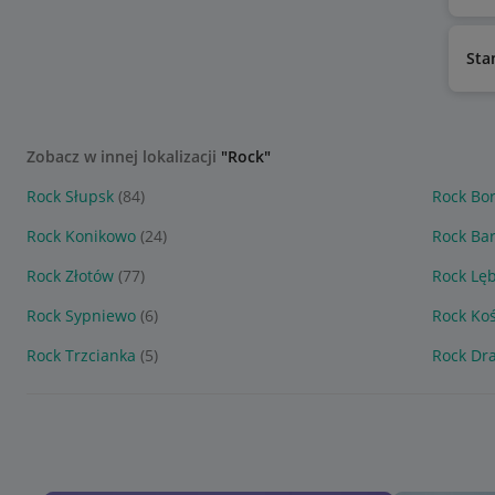
Sta
Zobacz w innej lokalizacji
"Rock"
Rock Słupsk
(84)
Rock Bo
Rock Konikowo
(24)
Rock Ba
Rock Złotów
(77)
Rock Lę
Rock Sypniewo
(6)
Rock Ko
Rock Trzcianka
(5)
Rock Dr