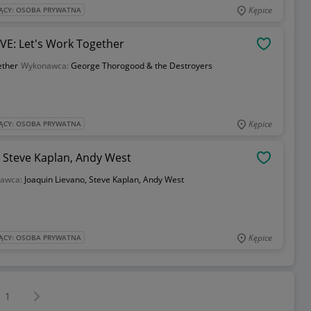
Kępice
ĄCY: OSOBA PRYWATNA
VE: Let's Work Together
OBSERWU
ether
Wykonawca:
George Thorogood & the Destroyers
Kępice
ĄCY: OSOBA PRYWATNA
, Steve Kaplan, Andy West
OBSERWU
awca:
Joaquin Lievano, Steve Kaplan, Andy West
Kępice
ĄCY: OSOBA PRYWATNA
Następna strona
z
1