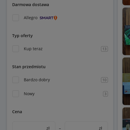
Darmowa dostawa
Allegro
Typ oferty
Kup teraz
13
Stan przedmiotu
Bardzo dobry
10
Nowy
3
Cena
zł
–
zł