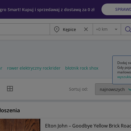
SPRAW
egro Smart! Kupuj i sprzedawaj z dostawą za 0 zł
Miasto
Wyczyść frazę
+
0
km
Odległość
szu
Dodaj sw
Gdy poja
ar
rower elektryczny rockrider
błotnik rock shox
mailowo
wyszuki
k listy
Widok siatki
Sortuj od:
łoszenia