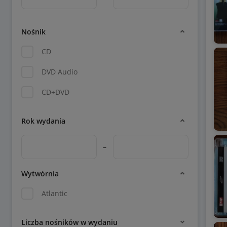
Nośnik
CD
DVD Audio
CD+DVD
Rok wydania
–
Wytwórnia
Atlantic
Liczba nośników w wydaniu