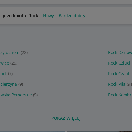
n przedmiotu: Rock
Nowy
Bardzo dobry
rzytuchom
(22)
Rock Darło
rwice
(25)
Rock Człuc
bork
(7)
Rock Czapli
ścierzyna
(9)
Rock Piła
(9
awsko Pomorskie
(5)
Rock Kołobr
POKAŻ WIĘCEJ