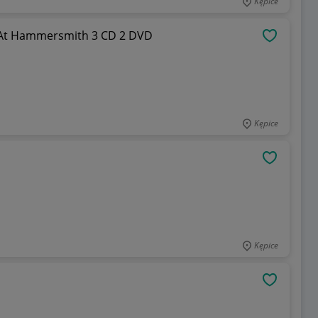
Kępice
ve At Hammersmith 3 CD 2 DVD
OBSERWU
Kępice
OBSERWU
Kępice
OBSERWU