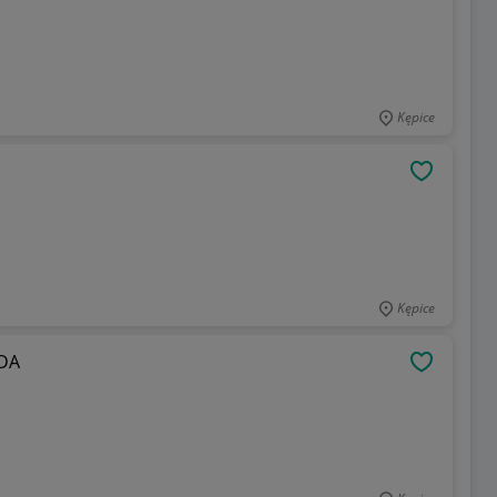
Kępice
OBSERWU
Kępice
VDA
OBSERWU