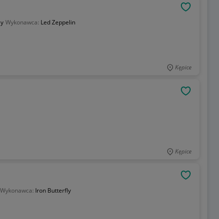
OBSERWU
ay
Wykonawca:
Led Zeppelin
Kępice
OBSERWU
Kępice
OBSERWU
Wykonawca:
Iron Butterfly