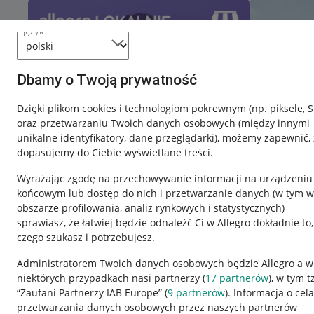
język
Dbamy o Twoją prywatność
Dzięki plikom cookies i technologiom pokrewnym
(np. piksele, 
oraz przetwarzaniu Twoich danych osobowych
(między innymi
unikalne identyfikatory, dane przeglądarki)
, możemy zapewnić, 
dopasujemy do Ciebie wyświetlane treści.
Wyrażając zgodę na przechowywanie informacji na urządzeniu
końcowym lub dostęp do nich i przetwarzanie danych (w tym w
obszarze profilowania, analiz rynkowych i statystycznych)
sprawiasz, że łatwiej będzie odnaleźć Ci w Allegro dokładnie to,
czego szukasz i potrzebujesz.
Przydatne informacje
Informacje p
Administratorem Twoich danych osobowych będzie Allegro a w
niektórych przypadkach nasi partnerzy (
17
partnerów
), w tym t
Jak to działa
Regulamin
“Zaufani Partnerzy IAB Europe” (
9
partnerów
). Informacja o cel
Napisz do nas
Polityka plików
przetwarzania danych osobowych przez naszych partnerów