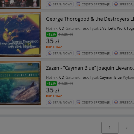
STAN: NOWY
CZĘSTO SPRZEDAJE
SPRZEDAJ
George Thorogood & the Destroyers LI
Nośnik:
CD
Gatunek:
rock
Tytuł:
LIVE: Let's Work Tog
40
,00 zł
-12%
35
zł
KUP TERAZ
STAN: NOWY
CZĘSTO SPRZEDAJE
SPRZEDAJ
Zazen - "Cayman Blue" Joaquin Lievano
Nośnik:
CD
Gatunek:
rock
Tytuł:
Cayman Blue
Wykon
40
,00 zł
-12%
35
zł
KUP TERAZ
STAN: NOWY
CZĘSTO SPRZEDAJE
SPRZEDAJ
Wybierz stronę: