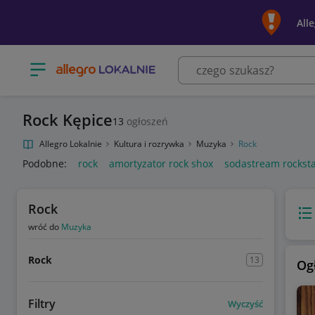
All
Otwórz menu z kategoriami
Rock Kępice
13
ogłoszeń
Allegro Lokalnie
Kultura i rozrywka
Muzyka
Rock
Podobne:
rock
amortyzator rock shox
sodastream rockst
Rock
Wido
wróć do
Muzyka
Rock
13
Og
Filtry
Wyczyść