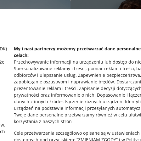
SDK)
My i nasi partnerzy możemy przetwarzać dane personaln
celach:
że
Przechowywanie informacji na urządzeniu lub dostęp do ni
Spersonalizowane reklamy i treści, pomiar reklam i treści, b
odbiorców i ulepszanie usług
.
Zapewnienie bezpieczeństwa,
zapobieganie oszustwom i naprawianie błędów
.
Dostarczani
prezentowanie reklam i treści
.
Zapisanie decyzji dotyczącyc
prywatności oraz informowanie o nich
.
Dopasowanie i łącze
danych z innych źródeł
.
Łączenie różnych urządzeń
.
Identyf
urządzeń na podstawie informacji przesyłanych automatycz
rawne
Pobierz aplikację
Twoje dane personalne przetwarzamy również w celu ułatw
korzystania z naszych stron
zw.
ach
Cele przetwarzania szczegółowo opisane są w ustawieniach
 "cookies"
dostępnych pod przyciskiem: “ZMIENIAM ZGODY” i w Polityc