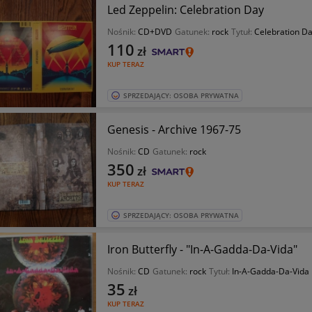
Led Zeppelin: Celebration Day
Nośnik:
CD+DVD
Gatunek:
rock
Tytuł:
Celebration D
110
zł
KUP TERAZ
SPRZEDAJĄCY: OSOBA PRYWATNA
Genesis - Archive 1967-75
Nośnik:
CD
Gatunek:
rock
350
zł
KUP TERAZ
SPRZEDAJĄCY: OSOBA PRYWATNA
Iron Butterfly - "In-A-Gadda-Da-Vida"
Nośnik:
CD
Gatunek:
rock
Tytuł:
In-A-Gadda-Da-Vida
35
zł
KUP TERAZ