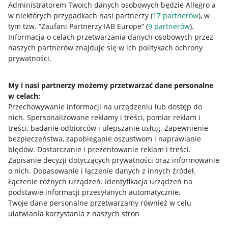
Administratorem Twoich danych osobowych będzie Allegro a
w niektórych przypadkach nasi partnerzy (
17
partnerów
), w
tym tzw. “Zaufani Partnerzy IAB Europe” (
9
partnerów
).
Przydatne informacje
Informacja o celach przetwarzania danych osobowych przez
naszych partnerów znajduje się w ich politykach ochrony
prywatności.
Jak to działa
Napisz do nas
My i nasi partnerzy możemy przetwarzać dane personalne
w celach:
Allegro Gadane dla sprzedających
Przechowywanie informacji na urządzeniu lub dostęp do
Allegro Gadane dla kupujących
nich
.
Spersonalizowane reklamy i treści, pomiar reklam i
treści, badanie odbiorców i ulepszanie usług
.
Zapewnienie
Mapa miejscowości
bezpieczeństwa, zapobieganie oszustwom i naprawianie
błędów
.
Dostarczanie i prezentowanie reklam i treści
.
Informacje prawne
Zapisanie decyzji dotyczących prywatności oraz informowanie
o nich
.
Dopasowanie i łączenie danych z innych źródeł
.
Regulamin
Łączenie różnych urządzeń
.
Identyfikacja urządzeń na
podstawie informacji przesyłanych automatycznie
.
Polityka plików "cookies"
Twoje dane personalne przetwarzamy również w celu
ułatwiania korzystania z naszych stron
Ustawienia plików "cookies"