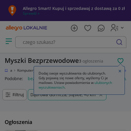
Allegro Smart! Kupuj i sprzedawaj z dostawą za 0 zł
Sprawdź »
Otwórz menu z kategoriami
szukaj
Myszki Bezprzewodowe
3
ogłoszenia
POL
ktronika
Komputery
Urządzenia wskazujące
Myszki
Bezprzewodowe
Zamkn
Dodaj swoje wyszukiwania do ulubionych.
Gdy pojawią się nowe oferty, wyślemy Ci je
Podobne:
bezprzewodowe
słuchawki bezprzewodowe
słuc
mailowo. Ustaw powiadomienia w
ulubionych
wyszukiwaniach
.
Filtruj
Dąbrowa Górnicza, Śląskie, +0 km
Ogłoszenia