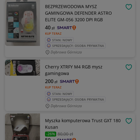
BEZPRZEWODOWA MYSZ
OBSE
GAMINGOWA DEFENDER ASTRO
ELITE GM-056 3200 DPI RGB
40
zł
KUP TERAZ
STAN: NOWY
SPRZEDAJĄCY: OSOBA PRYWATNA
Dąbrowa Górnicza
Cherry XTRFY M4 RGB mysz
OBSE
gamingowa
200
zł
KUP TERAZ
STAN: NOWY
SPRZEDAJĄCY: OSOBA PRYWATNA
Dąbrowa Górnicza
Myszka komputerowa Trust GXT 180
OBSE
Kusan
80
,00 zł
-26%