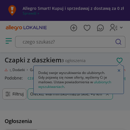
Allegro Smart! Kupuj i sprzedawaj z dostawą za 0 zł
Sprawdź »
Otwórz menu z kategoriami
szukaj
Czapki z daszkiem
3
ogłoszenia
POL
Obuwie, Dodatki
Galanteria i dodatki
Nakrycia głowy
Czapki z daszkiem
Zamkn
Dodaj swoje wyszukiwania do ulubionych.
Gdy pojawią się nowe oferty, wyślemy Ci je
Podobne:
czapka z daszkiem
czapka z daszkiem nike
czapk
mailowo. Ustaw powiadomienia w
ulubionych
wyszukiwaniach
.
Filtruj
Olecko, Warmińsko-mazurskie, +0 km
Ogłoszenia