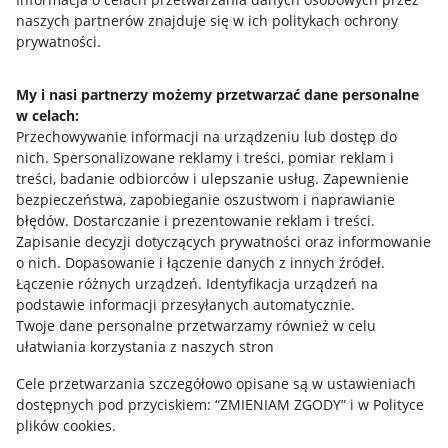
naszych partnerów znajduje się w ich politykach ochrony
prywatności.
Jak to działa
Napisz do nas
My i nasi partnerzy możemy przetwarzać dane personalne
w celach:
Allegro Gadane dla sprzedających
Przechowywanie informacji na urządzeniu lub dostęp do
Allegro Gadane dla kupujących
nich
.
Spersonalizowane reklamy i treści, pomiar reklam i
treści, badanie odbiorców i ulepszanie usług
.
Zapewnienie
Mapa miejscowości
bezpieczeństwa, zapobieganie oszustwom i naprawianie
błędów
.
Dostarczanie i prezentowanie reklam i treści
.
Informacje prawne
Zapisanie decyzji dotyczących prywatności oraz informowanie
o nich
.
Dopasowanie i łączenie danych z innych źródeł
.
Regulamin
Łączenie różnych urządzeń
.
Identyfikacja urządzeń na
podstawie informacji przesyłanych automatycznie
.
Polityka plików "cookies"
Twoje dane personalne przetwarzamy również w celu
ułatwiania korzystania z naszych stron
Ustawienia plików "cookies"
Cele przetwarzania szczegółowo opisane są w ustawieniach
Udostępnianie lokalizacji
dostępnych pod przyciskiem: “ZMIENIAM ZGODY” i w Polityce
Informacje dla Aktu o Usługach Cyfrowych
plików cookies.