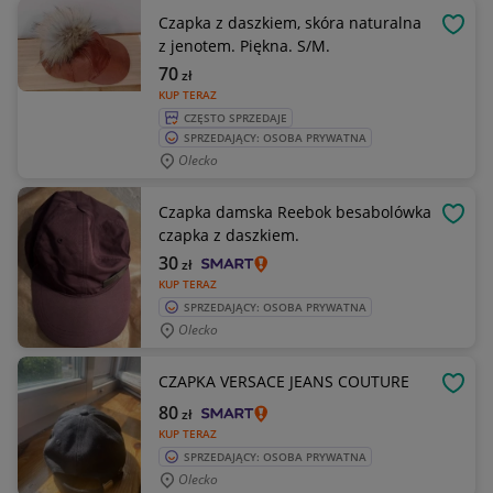
Czapka z daszkiem, skóra naturalna
OBSE
z jenotem. Piękna. S/M.
70
zł
KUP TERAZ
CZĘSTO SPRZEDAJE
SPRZEDAJĄCY: OSOBA PRYWATNA
Olecko
Czapka damska Reebok besabolówka
OBSE
czapka z daszkiem.
30
zł
KUP TERAZ
SPRZEDAJĄCY: OSOBA PRYWATNA
Olecko
CZAPKA VERSACE JEANS COUTURE
OBSE
80
zł
KUP TERAZ
SPRZEDAJĄCY: OSOBA PRYWATNA
Olecko