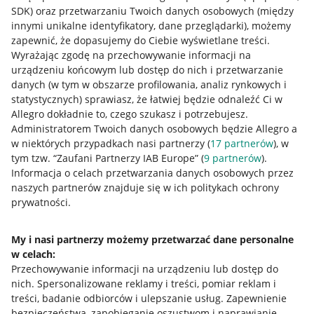
SDK)
oraz przetwarzaniu Twoich danych osobowych
(między
innymi unikalne identyfikatory, dane przeglądarki)
, możemy
zapewnić, że dopasujemy do Ciebie wyświetlane treści.
Wyrażając zgodę na przechowywanie informacji na
urządzeniu końcowym lub dostęp do nich i przetwarzanie
danych (w tym w obszarze profilowania, analiz rynkowych i
statystycznych) sprawiasz, że łatwiej będzie odnaleźć Ci w
Allegro dokładnie to, czego szukasz i potrzebujesz.
Administratorem Twoich danych osobowych będzie Allegro a
w niektórych przypadkach nasi partnerzy (
17
partnerów
), w
tym tzw. “Zaufani Partnerzy IAB Europe” (
9
partnerów
).
Przydatne informacje
Informacja o celach przetwarzania danych osobowych przez
naszych partnerów znajduje się w ich politykach ochrony
prywatności.
Jak to działa
Napisz do nas
My i nasi partnerzy możemy przetwarzać dane personalne
w celach:
Allegro Gadane dla sprzedających
Przechowywanie informacji na urządzeniu lub dostęp do
Allegro Gadane dla kupujących
nich
.
Spersonalizowane reklamy i treści, pomiar reklam i
treści, badanie odbiorców i ulepszanie usług
.
Zapewnienie
Mapa miejscowości
bezpieczeństwa, zapobieganie oszustwom i naprawianie