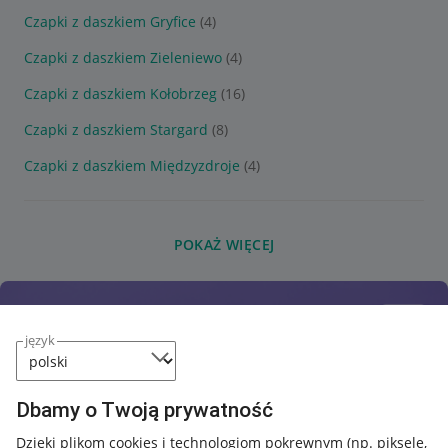
Czapki z daszkiem Gryfice
(4)
Czapki z daszkiem Zieleniewo
(4)
Czapki z daszkiem Kołobrzeg
(16)
Czapki z daszkiem Stargard
(8)
Czapki z daszkiem Międzyzdroje
(4)
POKAŻ WIĘCEJ
język
Dbamy o Twoją prywatność
Dzięki plikom cookies i technologiom pokrewnym
(np. piksele,