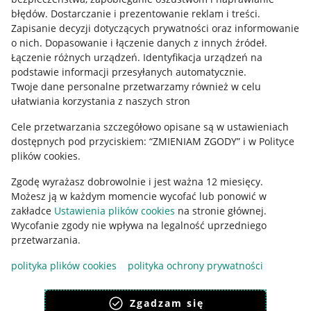
błędów
.
Dostarczanie i prezentowanie reklam i treści
.
Informacje prawne
Zapisanie decyzji dotyczących prywatności oraz informowanie
o nich
.
Dopasowanie i łączenie danych z innych źródeł
.
Regulamin
Łączenie różnych urządzeń
.
Identyfikacja urządzeń na
podstawie informacji przesyłanych automatycznie
.
Polityka plików "cookies"
Twoje dane personalne przetwarzamy również w celu
ułatwiania korzystania z naszych stron
Ustawienia plików "cookies"
Cele przetwarzania szczegółowo opisane są w ustawieniach
Udostępnianie lokalizacji
dostępnych pod przyciskiem: “ZMIENIAM ZGODY” i w Polityce
Informacje dla Aktu o Usługach Cyfrowych
plików cookies.
Zgodę wyrażasz dobrowolnie i jest ważna 12 miesięcy.
Pobierz aplikację
Możesz ją w każdym momencie wycofać lub ponowić w
zakładce
Ustawienia plików cookies
na stronie głównej.
Wycofanie zgody nie wpływa na legalność uprzedniego
przetwarzania.
polityka plików cookies
polityka ochrony prywatności
Zgadzam się