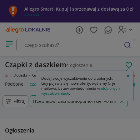
Allegro Smart! Kupuj i sprzedawaj z dostawą za 0 zł
Sprawdź »
Otwórz menu z kategoriami
szukaj
Czapki z daszkiem
4
ogłoszenia
POL
Obuwie, Dodatki
Galanteria i dodatki
Nakrycia głowy
Czapki z daszkiem
Zamkn
Dodaj swoje wyszukiwania do ulubionych.
Gdy pojawią się nowe oferty, wyślemy Ci je
Podobne:
czapka z daszkiem
czapka z daszkiem nike
czapk
mailowo. Ustaw powiadomienia w
ulubionych
wyszukiwaniach
.
Filtruj
Trzebiatów, Zachodniopomorskie, +0 km
Ogłoszenia