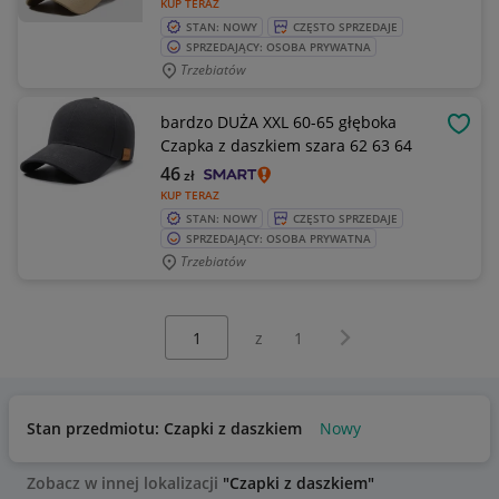
KUP TERAZ
STAN: NOWY
CZĘSTO SPRZEDAJE
SPRZEDAJĄCY: OSOBA PRYWATNA
Trzebiatów
bardzo DUŻA XXL 60-65 głęboka
OBSE
Czapka z daszkiem szara 62 63 64
46
zł
KUP TERAZ
STAN: NOWY
CZĘSTO SPRZEDAJE
SPRZEDAJĄCY: OSOBA PRYWATNA
Trzebiatów
Wybierz stronę:
Następna strona
z
1
Stan przedmiotu: Czapki z daszkiem
Nowy
Zobacz w innej lokalizacji
"Czapki z daszkiem"