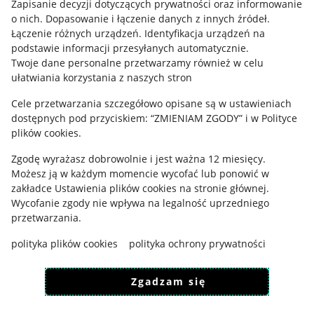
Zapisanie decyzji dotyczących prywatności oraz informowanie
o nich
.
Dopasowanie i łączenie danych z innych źródeł
.
Regulamin
Łączenie różnych urządzeń
.
Identyfikacja urządzeń na
podstawie informacji przesyłanych automatycznie
.
Polityka plików "cookies"
Twoje dane personalne przetwarzamy również w celu
ułatwiania korzystania z naszych stron
Ustawienia plików "cookies"
Cele przetwarzania szczegółowo opisane są w ustawieniach
Udostępnianie lokalizacji
dostępnych pod przyciskiem: “ZMIENIAM ZGODY” i w Polityce
Informacje dla Aktu o Usługach Cyfrowych
plików cookies.
Zgodę wyrażasz dobrowolnie i jest ważna 12 miesięcy.
Pobierz aplikację
Możesz ją w każdym momencie wycofać lub ponowić w
zakładce
Ustawienia plików cookies
na stronie głównej.
Wycofanie zgody nie wpływa na legalność uprzedniego
przetwarzania.
polityka plików cookies
polityka ochrony prywatności
Zgadzam się