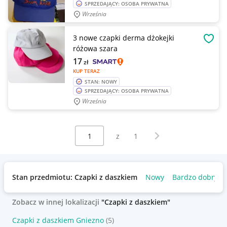
SPRZEDAJĄCY: OSOBA PRYWATNA
Września
3 nowe czapki derma dżokejki
OBSE
różowa szara
17
zł
KUP TERAZ
STAN: NOWY
SPRZEDAJĄCY: OSOBA PRYWATNA
Września
Wybierz stronę:
Następna strona
z
1
Stan przedmiotu: Czapki z daszkiem
Nowy
Bardzo dobry
Zobacz w innej lokalizacji
"Czapki z daszkiem"
Czapki z daszkiem Gniezno
(5)