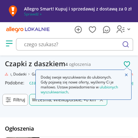
Allegro Smart! Kupuj i sprzedawaj z dostawą za 0 zł
Sprawdź »
Otwórz menu z kategoriami
szukaj
Czapki z daszkiem
4
ogłoszenia
POL
Obuwie, Dodatki
Galanteria i dodatki
Nakrycia głowy
Czapki z daszkiem
Zamkn
Dodaj swoje wyszukiwania do ulubionych.
Gdy pojawią się nowe oferty, wyślemy Ci je
Podobne:
czapka z daszkiem
czapka z daszkiem nike
czapk
mailowo. Ustaw powiadomienia w
ulubionych
wyszukiwaniach
.
Filtruj
Września, Wielkopolskie, +0 km
Ogłoszenia