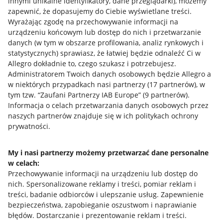
innymi unikalne identyfikatory, dane przeglądarki)
, możemy
zapewnić, że dopasujemy do Ciebie wyświetlane treści.
Wyrażając zgodę na przechowywanie informacji na
urządzeniu końcowym lub dostęp do nich i przetwarzanie
danych (w tym w obszarze profilowania, analiz rynkowych i
statystycznych) sprawiasz, że łatwiej będzie odnaleźć Ci w
Allegro dokładnie to, czego szukasz i potrzebujesz.
Administratorem Twoich danych osobowych będzie Allegro a
w niektórych przypadkach nasi partnerzy (
17
partnerów
), w
tym tzw. “Zaufani Partnerzy IAB Europe” (
9
partnerów
).
Przydatne informacje
Informacja o celach przetwarzania danych osobowych przez
naszych partnerów znajduje się w ich politykach ochrony
prywatności.
Jak to działa
Napisz do nas
My i nasi partnerzy możemy przetwarzać dane personalne
w celach:
Allegro Gadane dla sprzedających
Przechowywanie informacji na urządzeniu lub dostęp do
Allegro Gadane dla kupujących
nich
.
Spersonalizowane reklamy i treści, pomiar reklam i
treści, badanie odbiorców i ulepszanie usług
.
Zapewnienie
Mapa miejscowości
bezpieczeństwa, zapobieganie oszustwom i naprawianie
błędów
.
Dostarczanie i prezentowanie reklam i treści
.
Informacje prawne