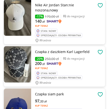
Nike Air Jordan Stan:nie
OBSE
noszona,nowy
170
,00 zł
do negocjacji
-17%
140
zł
KUP TERAZ
STAN: NOWY
SPRZEDAJĄCY: OSOBA PRYWATNA
Września
Czapka z daszkiem Karl Lagerfeld
OBSE
250
,00 zł
do negocjacji
-20%
200
zł
KUP TERAZ
STAN: NOWY
SPRZEDAJĄCY: OSOBA PRYWATNA
Września
Czapka siam park
OBSE
97
,33
zł
KUP TERAZ