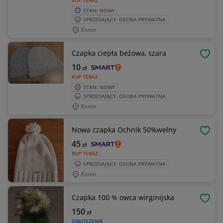
KUP TERAZ
STAN: NOWY
SPRZEDAJĄCY: OSOBA PRYWATNA
Konin
Czapka ciepła beżowa, szara
OBSE
10
zł
KUP TERAZ
STAN: NOWY
SPRZEDAJĄCY: OSOBA PRYWATNA
Konin
Nowa czapka Ochnik 50%welny
OBSE
45
zł
KUP TERAZ
SPRZEDAJĄCY: OSOBA PRYWATNA
Konin
Czapka 100 % owca wirginijska
OBSE
150
zł
OGŁOSZENIE