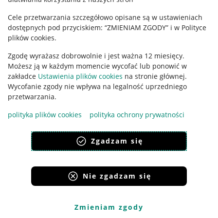
Ustawienia plików "cookies"
Cele przetwarzania szczegółowo opisane są w ustawieniach
Udostępnianie lokalizacji
dostępnych pod przyciskiem: “ZMIENIAM ZGODY” i w Polityce
Informacje dla Aktu o Usługach Cyfrowych
plików cookies.
Zgodę wyrażasz dobrowolnie i jest ważna 12 miesięcy.
Pobierz aplikację
Możesz ją w każdym momencie wycofać lub ponowić w
zakładce
Ustawienia plików cookies
na stronie głównej.
Wycofanie zgody nie wpływa na legalność uprzedniego
przetwarzania.
polityka plików cookies
polityka ochrony prywatności
Zgadzam się
Nie zgadzam się
Korzystanie z serwisu oznacza akceptację
regulaminu
.
Zmieniam zgody