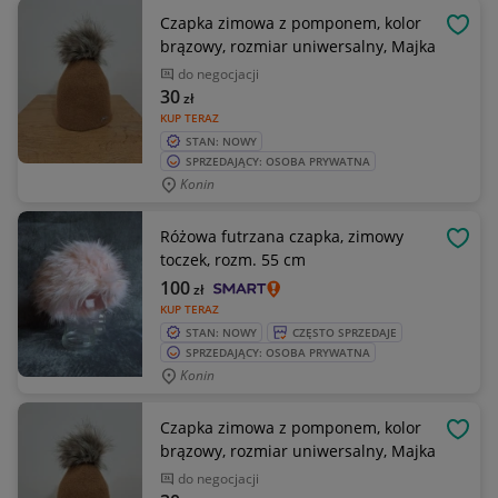
Czapka zimowa z pomponem, kolor
OBSE
brązowy, rozmiar uniwersalny, Majka
do negocjacji
30
zł
KUP TERAZ
STAN: NOWY
SPRZEDAJĄCY: OSOBA PRYWATNA
Konin
Różowa futrzana czapka, zimowy
OBSE
toczek, rozm. 55 cm
100
zł
KUP TERAZ
STAN: NOWY
CZĘSTO SPRZEDAJE
SPRZEDAJĄCY: OSOBA PRYWATNA
Konin
Czapka zimowa z pomponem, kolor
OBSE
brązowy, rozmiar uniwersalny, Majka
do negocjacji