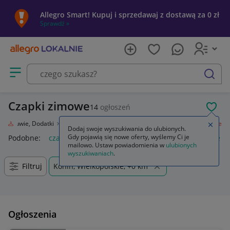
Allegro Smart! Kupuj i sprzedawaj z dostawą za 0 zł
Sprawdź »
Otwórz menu z kategoriami
szukaj
Czapki zimowe
14
ogłoszeń
POL
eż, Obuwie, Dodatki
Galanteria i dodatki
Nakrycia głowy
Czapki zimowe
Zamkn
Dodaj swoje wyszukiwania do ulubionych.
Gdy pojawią się nowe oferty, wyślemy Ci je
Podobne:
czapki zimowe
kolorowe damskie czapki zimowe
mailowo. Ustaw powiadomienia w
ulubionych
wyszukiwaniach
.
Filtruj
Konin, Wielkopolskie, +0 km
Ogłoszenia