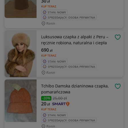
30
zł
KUP TERAZ
STAN: NOWY
SPRZEDAJĄCY: OSOBA PRYWATNA
Konin
Luksusowa czapka z alpaki z Peru –
OBSE
ręcznie robiona, naturalna i ciepła
690
zł
KUP TERAZ
STAN: NOWY
SPRZEDAJĄCY: OSOBA PRYWATNA
Konin
Tchibo Damska dzianinowa czapka,
OBSE
pomarańczowa
25
,00 zł
-20%
20
zł
KUP TERAZ
STAN: NOWY
SPRZEDAJĄCY: OSOBA PRYWATNA
Konin