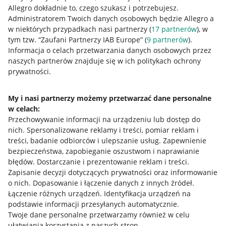
Allegro dokładnie to, czego szukasz i potrzebujesz.
Administratorem Twoich danych osobowych będzie Allegro a
w niektórych przypadkach nasi partnerzy (
17
partnerów
), w
tym tzw. “Zaufani Partnerzy IAB Europe” (
9
partnerów
).
Przydatne informacje
Informacja o celach przetwarzania danych osobowych przez
naszych partnerów znajduje się w ich politykach ochrony
prywatności.
Jak to działa
Napisz do nas
My i nasi partnerzy możemy przetwarzać dane personalne
w celach:
Allegro Gadane dla sprzedających
Przechowywanie informacji na urządzeniu lub dostęp do
Allegro Gadane dla kupujących
nich
.
Spersonalizowane reklamy i treści, pomiar reklam i
treści, badanie odbiorców i ulepszanie usług
.
Zapewnienie
Mapa miejscowości
bezpieczeństwa, zapobieganie oszustwom i naprawianie
błędów
.
Dostarczanie i prezentowanie reklam i treści
.
Informacje prawne
Zapisanie decyzji dotyczących prywatności oraz informowanie
o nich
.
Dopasowanie i łączenie danych z innych źródeł
.
Regulamin
Łączenie różnych urządzeń
.
Identyfikacja urządzeń na
podstawie informacji przesyłanych automatycznie
.
Polityka plików "cookies"
Twoje dane personalne przetwarzamy również w celu
ułatwiania korzystania z naszych stron