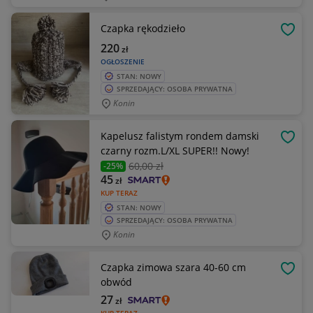
Czapka rękodzieło
OBSE
220
zł
OGŁOSZENIE
STAN: NOWY
SPRZEDAJĄCY: OSOBA PRYWATNA
Konin
Kapelusz falistym rondem damski
OBSE
czarny rozm.L/XL SUPER!! Nowy!
60
,00 zł
-25%
45
zł
KUP TERAZ
STAN: NOWY
SPRZEDAJĄCY: OSOBA PRYWATNA
Konin
Czapka zimowa szara 40-60 cm
OBSE
obwód
27
zł