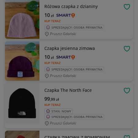
Różowa czapka z dzianiny
OBSE
10
zł
KUP TERAZ
SPRZEDAJĄCY: OSOBA PRYWATNA
Pruszcz Gdański
Czapka jesienna zimowa
OBSE
10
zł
KUP TERAZ
SPRZEDAJĄCY: OSOBA PRYWATNA
Pruszcz Gdański
Czapka The North Face
OBSE
99
,99
zł
KUP TERAZ
STAN: NOWY
SPRZEDAJĄCY: OSOBA PRYWATNA
Pruszcz Gdański
CZAPKA ZIMOWA Z POMPONEM