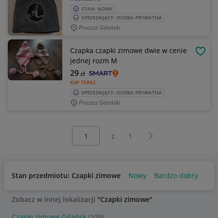
STAN: NOWY
SPRZEDAJĄCY: OSOBA PRYWATNA
Pruszcz Gdański
Czapka czapki zimowe dwie w cenie
OBSE
jednej rozm M
29
zł
KUP TERAZ
SPRZEDAJĄCY: OSOBA PRYWATNA
Pruszcz Gdański
Wybierz stronę:
Następna strona
z
1
Stan przedmiotu: Czapki zimowe
Nowy
Bardzo dobry
Zobacz w innej lokalizacji
"Czapki zimowe"
Czapki zimowe Gdańsk
(109)