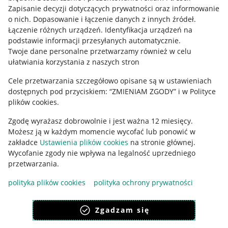
Informacje prawne
Zapisanie decyzji dotyczących prywatności oraz informowanie
o nich
.
Dopasowanie i łączenie danych z innych źródeł
.
Regulamin
Łączenie różnych urządzeń
.
Identyfikacja urządzeń na
podstawie informacji przesyłanych automatycznie
.
Polityka plików "cookies"
Twoje dane personalne przetwarzamy również w celu
ułatwiania korzystania z naszych stron
Ustawienia plików "cookies"
Cele przetwarzania szczegółowo opisane są w ustawieniach
Udostępnianie lokalizacji
dostępnych pod przyciskiem: “ZMIENIAM ZGODY” i w Polityce
Informacje dla Aktu o Usługach Cyfrowych
plików cookies.
Zgodę wyrażasz dobrowolnie i jest ważna 12 miesięcy.
Pobierz aplikację
Możesz ją w każdym momencie wycofać lub ponowić w
zakładce
Ustawienia plików cookies
na stronie głównej.
Wycofanie zgody nie wpływa na legalność uprzedniego
przetwarzania.
polityka plików cookies
polityka ochrony prywatności
Zgadzam się