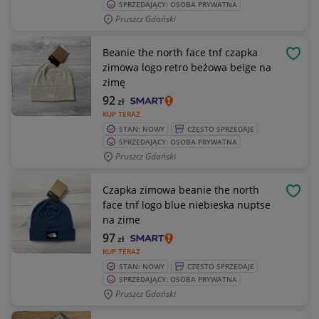
SPRZEDAJĄCY: OSOBA PRYWATNA
Pruszcz Gdański
Beanie the north face tnf czapka
OBSE
zimowa logo retro beżowa beige na
zimę
92
zł
KUP TERAZ
STAN: NOWY
CZĘSTO SPRZEDAJE
SPRZEDAJĄCY: OSOBA PRYWATNA
Pruszcz Gdański
Czapka zimowa beanie the north
OBSE
face tnf logo blue niebieska nuptse
na zime
97
zł
KUP TERAZ
STAN: NOWY
CZĘSTO SPRZEDAJE
SPRZEDAJĄCY: OSOBA PRYWATNA
Pruszcz Gdański