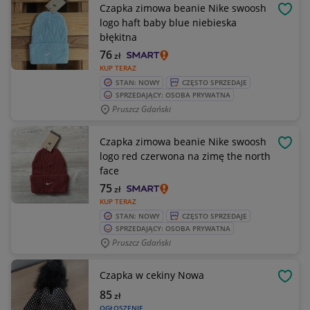
Czapka zimowa beanie Nike swoosh
OBSE
logo haft baby blue niebieska
błękitna
76
zł
KUP TERAZ
STAN: NOWY
CZĘSTO SPRZEDAJE
SPRZEDAJĄCY: OSOBA PRYWATNA
Pruszcz Gdański
Czapka zimowa beanie Nike swoosh
OBSE
logo red czerwona na zimę the north
face
75
zł
KUP TERAZ
STAN: NOWY
CZĘSTO SPRZEDAJE
SPRZEDAJĄCY: OSOBA PRYWATNA
Pruszcz Gdański
Czapka w cekiny Nowa
OBSE
85
zł
OGŁOSZENIE