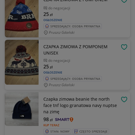
OBSE
do negocjacji
25
zł
OGŁOSZENIE
SPRZEDAJĄCY: OSOBA PRYWATNA
Pruszcz Gdański
CZAPKA ZIMOWA Z POMPONEM
OBSE
UNISEX
do negocjacji
25
zł
OGŁOSZENIE
SPRZEDAJĄCY: OSOBA PRYWATNA
Pruszcz Gdański
Czapka zimowa beanie the north
OBSE
face tnf logo granatowa navy nuptse
na zimę
98
zł
KUP TERAZ
STAN: NOWY
CZĘSTO SPRZEDAJE