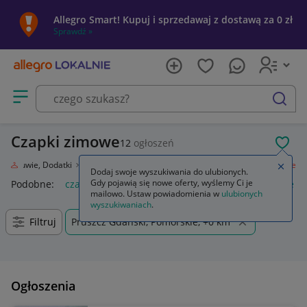
Allegro Smart! Kupuj i sprzedawaj z dostawą za 0 zł
Sprawdź »
Otwórz menu z kategoriami
szukaj
Czapki zimowe
12
ogłoszeń
POL
eż, Obuwie, Dodatki
Galanteria i dodatki
Nakrycia głowy
Czapki zimowe
Zamkn
Dodaj swoje wyszukiwania do ulubionych.
Gdy pojawią się nowe oferty, wyślemy Ci je
Podobne:
czapki zimowe
kolorowe damskie czapki zimowe
mailowo. Ustaw powiadomienia w
ulubionych
wyszukiwaniach
.
Filtruj
Pruszcz Gdański, Pomorskie, +0 km
Ogłoszenia