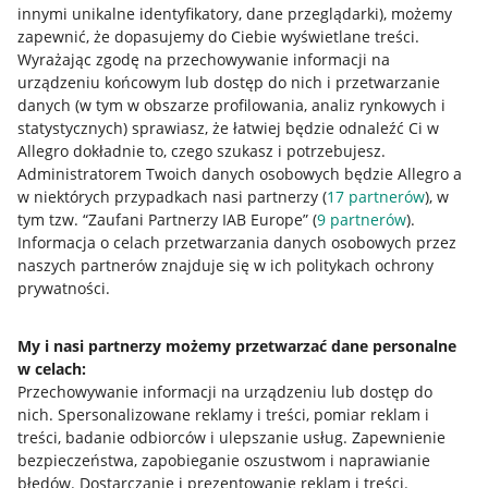
innymi unikalne identyfikatory, dane przeglądarki)
, możemy
zapewnić, że dopasujemy do Ciebie wyświetlane treści.
Wyrażając zgodę na przechowywanie informacji na
urządzeniu końcowym lub dostęp do nich i przetwarzanie
danych (w tym w obszarze profilowania, analiz rynkowych i
statystycznych) sprawiasz, że łatwiej będzie odnaleźć Ci w
Allegro dokładnie to, czego szukasz i potrzebujesz.
Administratorem Twoich danych osobowych będzie Allegro a
w niektórych przypadkach nasi partnerzy (
17
partnerów
), w
tym tzw. “Zaufani Partnerzy IAB Europe” (
9
partnerów
).
Przydatne informacje
Informacja o celach przetwarzania danych osobowych przez
naszych partnerów znajduje się w ich politykach ochrony
prywatności.
Jak to działa
Napisz do nas
My i nasi partnerzy możemy przetwarzać dane personalne
w celach:
Allegro Gadane dla sprzedających
Przechowywanie informacji na urządzeniu lub dostęp do
Allegro Gadane dla kupujących
nich
.
Spersonalizowane reklamy i treści, pomiar reklam i
treści, badanie odbiorców i ulepszanie usług
.
Zapewnienie
Mapa miejscowości
bezpieczeństwa, zapobieganie oszustwom i naprawianie
błędów
.
Dostarczanie i prezentowanie reklam i treści
.