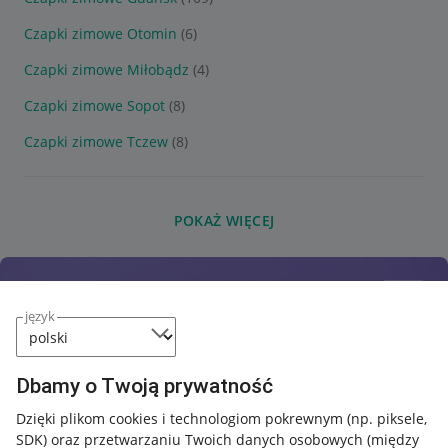
Czapki zimowe Otomin
(6)
Czapki zimowe Miłobądz
(4)
Czapki zimowe Sopot
(8)
Czapki zimowe Tczew
(8)
POKAŻ WIĘCEJ
język
Dbamy o Twoją prywatność
Dzięki plikom cookies i technologiom pokrewnym
(np. piksele,
SDK)
oraz przetwarzaniu Twoich danych osobowych
(między