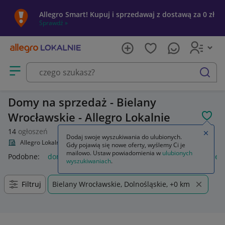
Allegro Smart! Kupuj i sprzedawaj z dostawą za 0 zł
Sprawdź »
Otwórz menu z kategoriami
szukaj
Domy na sprzedaż - Bielany
Wrocławskie - Allegro Lokalnie
POL
14
ogłoszeń
Zamkn
Dodaj swoje wyszukiwania do ulubionych.
Allegro Lokalnie
Nieruchomości
Domy na sprzedaż
Gdy pojawią się nowe oferty, wyślemy Ci je
mailowo. Ustaw powiadomienia w
ulubionych
Podobne:
domy na sprzedaż
nieruchomości domy na sprzed
wyszukiwaniach
.
Filtruj
Bielany Wrocławskie, Dolnośląskie, +0 km