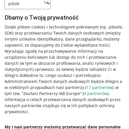
Dbamy o Twoją prywatność
Dzięki plikom cookies i technologiom pokrewnym
(np. piksele,
SDK)
oraz przetwarzaniu Twoich danych osobowych
(między
innymi unikalne identyfikatory, dane przeglądarki)
, możemy
zapewnić, że dopasujemy do Ciebie wyświetlane treści.
Wyrażając zgodę na przechowywanie informacji na
urządzeniu końcowym lub dostęp do nich i przetwarzanie
danych (w tym w obszarze profilowania, analiz rynkowych i
statystycznych) sprawiasz, że łatwiej będzie odnaleźć Ci w
Allegro dokładnie to, czego szukasz i potrzebujesz.
Administratorem Twoich danych osobowych będzie Allegro a
w niektórych przypadkach nasi partnerzy (
17
partnerów
), w
tym tzw. “Zaufani Partnerzy IAB Europe” (
9
partnerów
).
Przydatne informacje
Informacja o celach przetwarzania danych osobowych przez
naszych partnerów znajduje się w ich politykach ochrony
prywatności.
Jak to działa
Napisz do nas
My i nasi partnerzy możemy przetwarzać dane personalne