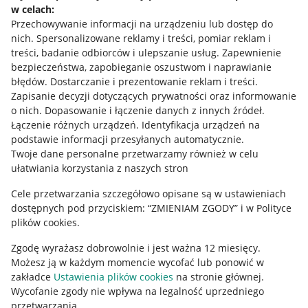
w celach:
Allegro Gadane dla sprzedających
Przechowywanie informacji na urządzeniu lub dostęp do
Allegro Gadane dla kupujących
nich
.
Spersonalizowane reklamy i treści, pomiar reklam i
treści, badanie odbiorców i ulepszanie usług
.
Zapewnienie
Mapa miejscowości
bezpieczeństwa, zapobieganie oszustwom i naprawianie
błędów
.
Dostarczanie i prezentowanie reklam i treści
.
Informacje prawne
Zapisanie decyzji dotyczących prywatności oraz informowanie
o nich
.
Dopasowanie i łączenie danych z innych źródeł
.
Regulamin
Łączenie różnych urządzeń
.
Identyfikacja urządzeń na
podstawie informacji przesyłanych automatycznie
.
Polityka plików "cookies"
Twoje dane personalne przetwarzamy również w celu
ułatwiania korzystania z naszych stron
Ustawienia plików "cookies"
Cele przetwarzania szczegółowo opisane są w ustawieniach
Udostępnianie lokalizacji
dostępnych pod przyciskiem: “ZMIENIAM ZGODY” i w Polityce
Informacje dla Aktu o Usługach Cyfrowych
plików cookies.
Zgodę wyrażasz dobrowolnie i jest ważna 12 miesięcy.
Pobierz aplikację
Możesz ją w każdym momencie wycofać lub ponowić w
zakładce
Ustawienia plików cookies
na stronie głównej.
Wycofanie zgody nie wpływa na legalność uprzedniego
przetwarzania.