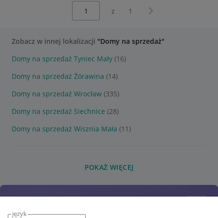
Wybierz stronę:
Następna strona
z
1
Zobacz w innej lokalizacji
"Domy na sprzedaż"
Domy na sprzedaż Tyniec Mały
(16)
Domy na sprzedaż Żórawina
(14)
Domy na sprzedaż Wrocław
(335)
Domy na sprzedaż Siechnice
(28)
Domy na sprzedaż Wisznia Mała
(11)
POKAŻ WIĘCEJ
język