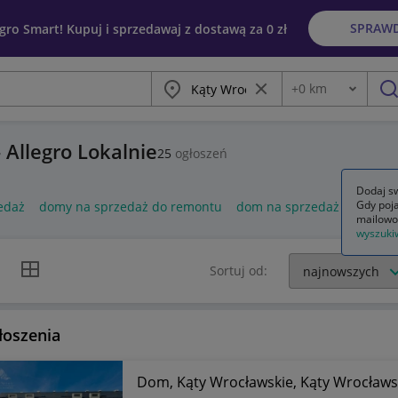
SPRAW
egro Smart! Kupuj i sprzedawaj z dostawą za 0 zł
Miasto
Wyczyść frazę
+
0
km
Odległość
szu
 Allegro Lokalnie
25
ogłoszeń
Dodaj sw
Gdy poja
edaż
domy na sprzedaż do remontu
dom na sprzedaż
baner 
mailowo
wyszuki
k listy
Widok siatki
Sortuj od:
łoszenia
Dom, Kąty Wrocławskie, Kąty Wrocławsk