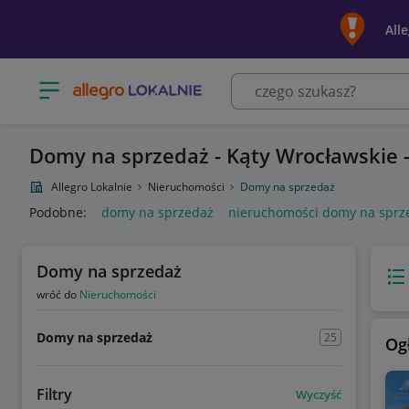
All
Otwórz menu z kategoriami
Domy na sprzedaż - Kąty Wrocławskie -
Allegro Lokalnie
Nieruchomości
Domy na sprzedaż
Podobne:
domy na sprzedaż
nieruchomości domy na sprz
Domy na sprzedaż
Wido
wróć do
Nieruchomości
Domy na sprzedaż
25
Og
Filtry
Wyczyść