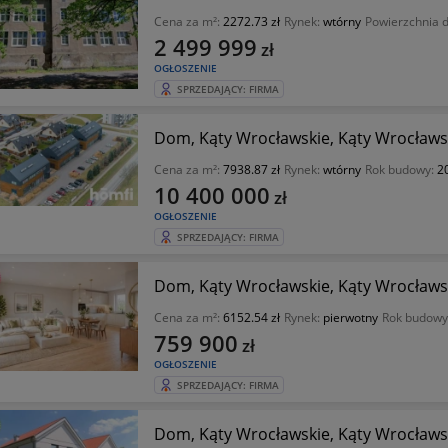
Cena za m²:
2272.73 zł
Rynek:
wtórny
Powierzchnia d
2 499 999
zł
OGŁOSZENIE
SPRZEDAJĄCY: FIRMA
Dom, Kąty Wrocławskie, Kąty Wrocławsk
Cena za m²:
7938.87 zł
Rynek:
wtórny
Rok budowy:
2
10 400 000
zł
OGŁOSZENIE
SPRZEDAJĄCY: FIRMA
Dom, Kąty Wrocławskie, Kąty Wrocławsk
Cena za m²:
6152.54 zł
Rynek:
pierwotny
Rok budowy
759 900
zł
OGŁOSZENIE
SPRZEDAJĄCY: FIRMA
Dom, Kąty Wrocławskie, Kąty Wrocławsk