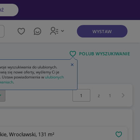
DŹ
WYSTAW
kaj
POLUB WYSZUKIWANIE
Zamknij wskazówkę
oje wyszukiwania do ulubionych.
wią się nowe oferty, wyślemy Ci je
sprzedam dom
. Ustaw powiadomienia w
ulubionych
waniach
.
Wybierz stronę:
Następna 
z
1
ie, Wrocławski, 131 m²
OBSERWU