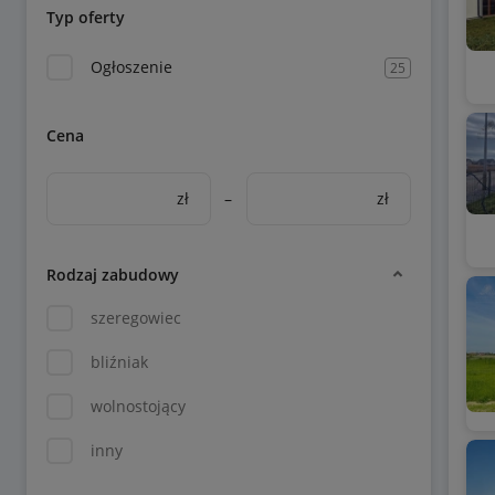
Typ oferty
Ogłoszenie
25
Cena
zł
–
zł
Rodzaj zabudowy
szeregowiec
bliźniak
wolnostojący
inny