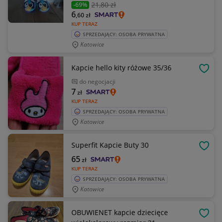
21
,80 zł
-69%
6
,60
zł
KUP TERAZ
SPRZEDAJĄCY: OSOBA PRYWATNA
Katowice
Kapcie hello kity różowe 35/36
OBSE
do negocjacji
7
zł
KUP TERAZ
SPRZEDAJĄCY: OSOBA PRYWATNA
Katowice
Superfit Kapcie Buty 30
OBSE
65
zł
KUP TERAZ
SPRZEDAJĄCY: OSOBA PRYWATNA
Katowice
OBUWIENET kapcie dziecięce
OBSE