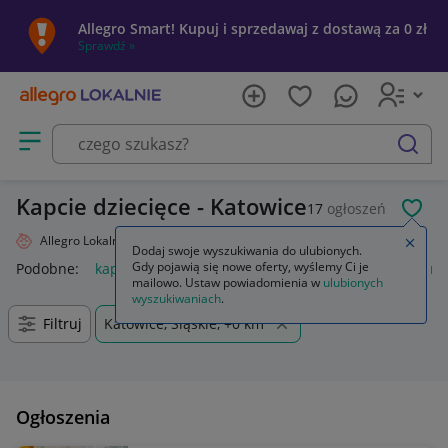
Allegro Smart! Kupuj i sprzedawaj z dostawą za 0 zł
Sprawdź »
Otwórz menu z kategoriami
szukaj
Kapcie dziecięce - Katowice
17
ogłoszeń
POL
Allegro Lokalnie
Dziecko
Obuwie
Kapcie
Zamkn
Dodaj swoje wyszukiwania do ulubionych.
Gdy pojawią się nowe oferty, wyślemy Ci je
Podobne:
kapcie
kapcie damskie
kapcie befado
kapcie m
mailowo. Ustaw powiadomienia w
ulubionych
wyszukiwaniach
.
Filtruj
Katowice, Śląskie, +0 km
Ogłoszenia