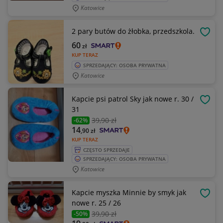
Katowice
2 pary butów do żłobka, przedszkola.
OBSE
60
zł
KUP TERAZ
SPRZEDAJĄCY: OSOBA PRYWATNA
Katowice
Kapcie psi patrol Sky jak nowe r. 30 /
OBSE
31
39
,90 zł
-62%
14
,90
zł
KUP TERAZ
CZĘSTO SPRZEDAJE
SPRZEDAJĄCY: OSOBA PRYWATNA
Katowice
Kapcie myszka Minnie by smyk jak
OBSE
nowe r. 25 / 26
39
,90 zł
-50%