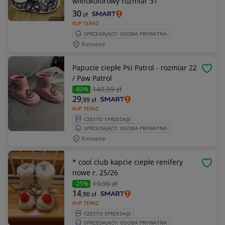
wielokolorowy rozmiar 31
30
zł
KUP TERAZ
SPRZEDAJĄCY: OSOBA PRYWATNA
Katowice
Papucie ciepłe Psi Patrol - rozmiar 22
OBSE
/ Paw Patrol
149
,99 zł
-80%
29
,99
zł
KUP TERAZ
CZĘSTO SPRZEDAJE
SPRZEDAJĄCY: OSOBA PRYWATNA
Katowice
* cool club kapcie ciepłe renifery
OBSE
nowe r. 25/26
19
,90 zł
-25%
14
,90
zł
KUP TERAZ
CZĘSTO SPRZEDAJE
SPRZEDAJĄCY: OSOBA PRYWATNA