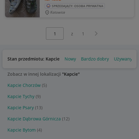
SPRZEDAJĄCY: OSOBA PRYWATNA
Katowice
Wybierz stronę:
Następna strona
z
1
Stan przedmiotu: Kapcie
Nowy
Bardzo dobry
Używany
Zobacz w innej lokalizacji
"Kapcie"
Kapcie Chorzów
(5)
Kapcie Tychy
(9)
Kapcie Psary
(13)
Kapcie Dąbrowa Górnicza
(12)
Kapcie Bytom
(4)