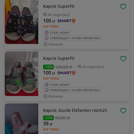
Kapcie SuperFit
OBSE
do negocjacji
100
zł
KUP TERAZ
STAN: NOWY
SPRZEDAJĄCY: OSOBA PRYWATNA
Katowice
Kapcie SuperFit
OBSE
120
,00 zł
do negocjacji
-16%
100
zł
KUP TERAZ
STAN: NOWY
SPRZEDAJĄCY: OSOBA PRYWATNA
Katowice
Kapcie, buciki Elefanten rozm25
OBSE
60
,00 zł
-35%
39
zł
KUP TERAZ