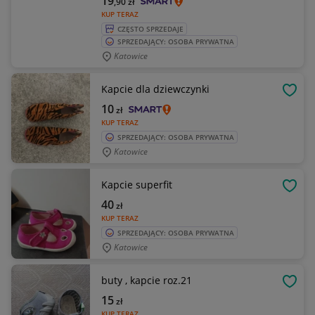
19
,90
zł
KUP TERAZ
CZĘSTO SPRZEDAJE
SPRZEDAJĄCY: OSOBA PRYWATNA
Katowice
Kapcie dla dziewczynki
OBSE
10
zł
KUP TERAZ
SPRZEDAJĄCY: OSOBA PRYWATNA
Katowice
Kapcie superfit
OBSE
40
zł
KUP TERAZ
SPRZEDAJĄCY: OSOBA PRYWATNA
Katowice
buty , kapcie roz.21
OBSE
15
zł
KUP TERAZ