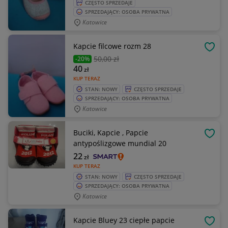
CZĘSTO SPRZEDAJE
SPRZEDAJĄCY: OSOBA PRYWATNA
Katowice
Kapcie filcowe rozm 28
OBSE
50
,00 zł
-20%
40
zł
KUP TERAZ
STAN: NOWY
CZĘSTO SPRZEDAJE
SPRZEDAJĄCY: OSOBA PRYWATNA
Katowice
Buciki, Kapcie , Papcie
OBSE
antypoślizgowe mundial 20
22
zł
KUP TERAZ
STAN: NOWY
CZĘSTO SPRZEDAJE
SPRZEDAJĄCY: OSOBA PRYWATNA
Katowice
Kapcie Bluey 23 ciepłe papcie
OBSE