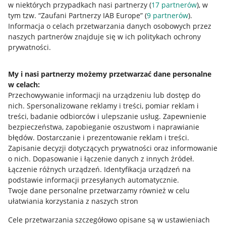
w niektórych przypadkach nasi partnerzy (
17
partnerów
), w
tym tzw. “Zaufani Partnerzy IAB Europe” (
9
partnerów
).
Przydatne informacje
Informacja o celach przetwarzania danych osobowych przez
naszych partnerów znajduje się w ich politykach ochrony
prywatności.
Jak to działa
Napisz do nas
My i nasi partnerzy możemy przetwarzać dane personalne
w celach:
Allegro Gadane dla sprzedających
Przechowywanie informacji na urządzeniu lub dostęp do
Allegro Gadane dla kupujących
nich
.
Spersonalizowane reklamy i treści, pomiar reklam i
treści, badanie odbiorców i ulepszanie usług
.
Zapewnienie
Mapa miejscowości
bezpieczeństwa, zapobieganie oszustwom i naprawianie
błędów
.
Dostarczanie i prezentowanie reklam i treści
.
Informacje prawne
Zapisanie decyzji dotyczących prywatności oraz informowanie
o nich
.
Dopasowanie i łączenie danych z innych źródeł
.
Regulamin
Łączenie różnych urządzeń
.
Identyfikacja urządzeń na
podstawie informacji przesyłanych automatycznie
.
Polityka plików "cookies"
Twoje dane personalne przetwarzamy również w celu
ułatwiania korzystania z naszych stron
Ustawienia plików "cookies"
Cele przetwarzania szczegółowo opisane są w ustawieniach
Udostępnianie lokalizacji