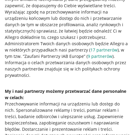
zapewnić, że dopasujemy do Ciebie wyświetlane treści.
Wyrażając zgodę na przechowywanie informacji na
urządzeniu końcowym lub dostęp do nich i przetwarzanie
danych (w tym w obszarze profilowania, analiz rynkowych i
statystycznych) sprawiasz, że łatwiej będzie odnaleźć Ci w
Allegro dokładnie to, czego szukasz i potrzebujesz.
Administratorem Twoich danych osobowych będzie Allegro a
w niektórych przypadkach nasi partnerzy (
17
partnerów
), w
tym tzw. “Zaufani Partnerzy IAB Europe” (
9
partnerów
).
Przydatne informacje
Informacja o celach przetwarzania danych osobowych przez
naszych partnerów znajduje się w ich politykach ochrony
prywatności.
Jak to działa
Napisz do nas
My i nasi partnerzy możemy przetwarzać dane personalne
w celach:
Allegro Gadane dla sprzedających
Przechowywanie informacji na urządzeniu lub dostęp do
Allegro Gadane dla kupujących
nich
.
Spersonalizowane reklamy i treści, pomiar reklam i
treści, badanie odbiorców i ulepszanie usług
.
Zapewnienie
Mapa miejscowości
bezpieczeństwa, zapobieganie oszustwom i naprawianie
błędów
.
Dostarczanie i prezentowanie reklam i treści
.
Informacje prawne