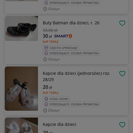
SPRZEDAJĄCY: OSOBA PRYWATNA
Olsztyn
Buty Batman dla dzieci, r. 26
OBSE
33
,00 zł
30
zł
KUP TERAZ
CZĘSTO SPRZEDAJE
SPRZEDAJĄCY: OSOBA PRYWATNA
Olsztyn
Kapcie dla dzieci (jednorożec) roz.
OBSE
28/29
20
zł
KUP TERAZ
STAN: NOWY
SPRZEDAJĄCY: OSOBA PRYWATNA
Olsztyn
Kapcie dla dzieci
OBSE
20