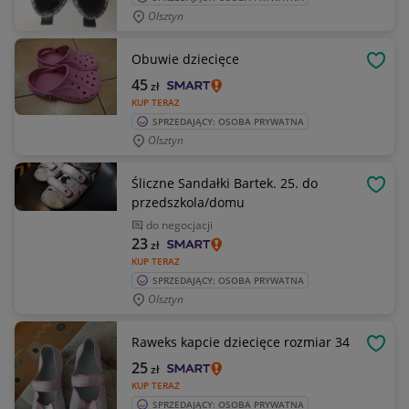
Olsztyn
Obuwie dziecięce
OBSE
45
zł
KUP TERAZ
SPRZEDAJĄCY: OSOBA PRYWATNA
Olsztyn
Śliczne Sandałki Bartek. 25. do
OBSE
przedszkola/domu
do negocjacji
23
zł
KUP TERAZ
SPRZEDAJĄCY: OSOBA PRYWATNA
Olsztyn
Raweks kapcie dziecięce rozmiar 34
OBSE
25
zł
KUP TERAZ
SPRZEDAJĄCY: OSOBA PRYWATNA