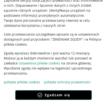
Zapisanie decyzji dotyczących prywatności oraz informowanie
o nich
.
Dopasowanie i łączenie danych z innych źródeł
.
Regulamin
Łączenie różnych urządzeń
.
Identyfikacja urządzeń na
podstawie informacji przesyłanych automatycznie
.
Polityka plików "cookies"
Twoje dane personalne przetwarzamy również w celu
ułatwiania korzystania z naszych stron
Ustawienia plików "cookies"
Cele przetwarzania szczegółowo opisane są w ustawieniach
Udostępnianie lokalizacji
dostępnych pod przyciskiem: “ZMIENIAM ZGODY” i w Polityce
Informacje dla Aktu o Usługach Cyfrowych
plików cookies.
Zgodę wyrażasz dobrowolnie i jest ważna 12 miesięcy.
Pobierz aplikację
Możesz ją w każdym momencie wycofać lub ponowić w
zakładce
Ustawienia plików cookies
na stronie głównej.
Wycofanie zgody nie wpływa na legalność uprzedniego
przetwarzania.
polityka plików cookies
polityka ochrony prywatności
Zgadzam się