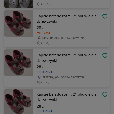
Olsztyn
Kapcie befado rozm. 21 obuwie dla
OBSE
dziewczynki
28
zł
KUP TERAZ
SPRZEDAJĄCY: OSOBA PRYWATNA
Olsztyn
Kapcie befado rozm. 21 obuwie dla
OBSE
dziewczynki
28
zł
OGŁOSZENIE
SPRZEDAJĄCY: OSOBA PRYWATNA
Olsztyn
Kapcie befado rozm. 21 obuwie dla
OBSE
dziewczynki
28
zł
OGŁOSZENIE