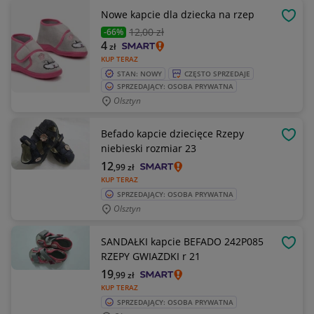
Nowe kapcie dla dziecka na rzep
OBSE
12
,00 zł
-66%
4
zł
KUP TERAZ
STAN: NOWY
CZĘSTO SPRZEDAJE
SPRZEDAJĄCY: OSOBA PRYWATNA
Olsztyn
Befado kapcie dziecięce Rzepy
OBSE
niebieski rozmiar 23
12
,99
zł
KUP TERAZ
SPRZEDAJĄCY: OSOBA PRYWATNA
Olsztyn
SANDAŁKI kapcie BEFADO 242P085
OBSE
RZEPY GWIAZDKI r 21
19
,99
zł
KUP TERAZ
SPRZEDAJĄCY: OSOBA PRYWATNA