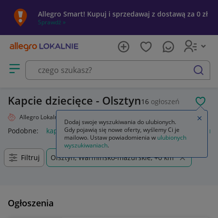
Allegro Smart! Kupuj i sprzedawaj z dostawą za 0 zł
Sprawdź »
Otwórz menu z kategoriami
szukaj
Kapcie dziecięce - Olsztyn
16
ogłoszeń
POL
Allegro Lokalnie
Dziecko
Obuwie
Kapcie
Zamkn
Dodaj swoje wyszukiwania do ulubionych.
Gdy pojawią się nowe oferty, wyślemy Ci je
Podobne:
kapcie
kapcie damskie
kapcie befado
kapcie m
mailowo. Ustaw powiadomienia w
ulubionych
wyszukiwaniach
.
Filtruj
Olsztyn, Warmińsko-mazurskie, +0 km
Ogłoszenia