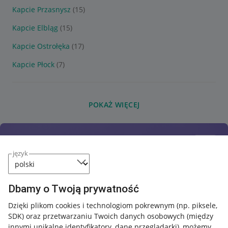
Kapcie Przasnysz
(15)
Kapcie Elbląg
(15)
Kapcie Ostrołęka
(17)
Kapcie Płock
(7)
POKAŻ WIĘCEJ
język
Dbamy o Twoją prywatność
Dzięki plikom cookies i technologiom pokrewnym
(np. piksele,
SDK)
oraz przetwarzaniu Twoich danych osobowych
(między
innymi unikalne identyfikatory, dane przeglądarki)
, możemy