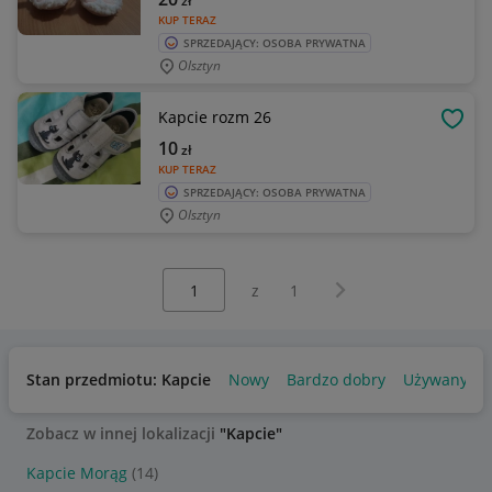
zł
KUP TERAZ
SPRZEDAJĄCY: OSOBA PRYWATNA
Olsztyn
Kapcie rozm 26
OBSE
10
zł
KUP TERAZ
SPRZEDAJĄCY: OSOBA PRYWATNA
Olsztyn
Wybierz stronę:
Następna strona
z
1
Stan przedmiotu: Kapcie
Nowy
Bardzo dobry
Używany
Zobacz w innej lokalizacji
"Kapcie"
Kapcie Morąg
(14)