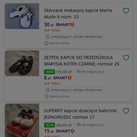
Skórzane mokasyny kapcie Marta
OBSE
Made It rozm. 23
30
zł
KUP TERAZ
SPRZEDAJĄCY: OSOBA PRYWATNA
Jelenia Góra
ZETPOL KAPCIE DO PRZEDSZKOLA
OBSE
MARYSIA KOTEK CZARNE, rozmiar 25
15
,00 zł
do negocjacji
-46%
8
zł
KUP TERAZ
SPRZEDAJĄCY: OSOBA PRYWATNA
Jelenia Góra
SUPERFIT kapcie dziecięce balerinki
OBSE
JEDNOROŻEC rozmiar 27
40
,00 zł
do negocjacji
-62%
15
zł
KUP TERAZ