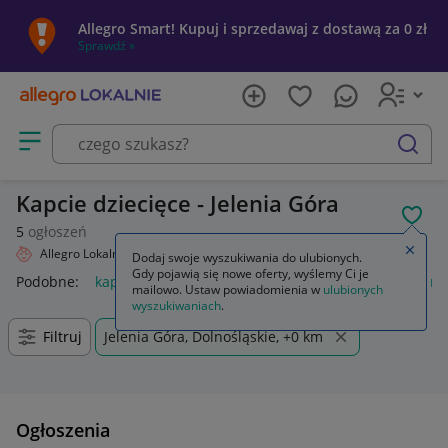
Allegro Smart! Kupuj i sprzedawaj z dostawą za 0 zł
Sprawdź »
Otwórz menu z kategoriami
szukaj
Kapcie dziecięce - Jelenia Góra
POL
5
ogłoszeń
Zamkn
Allegro Lokalnie
Dziecko
Obuwie
Kapcie
Dodaj swoje wyszukiwania do ulubionych.
Gdy pojawią się nowe oferty, wyślemy Ci je
Podobne:
kapcie
kapcie damskie
kapcie befado
kapcie m
mailowo. Ustaw powiadomienia w
ulubionych
wyszukiwaniach
.
Filtruj
Jelenia Góra, Dolnośląskie, +0 km
Ogłoszenia