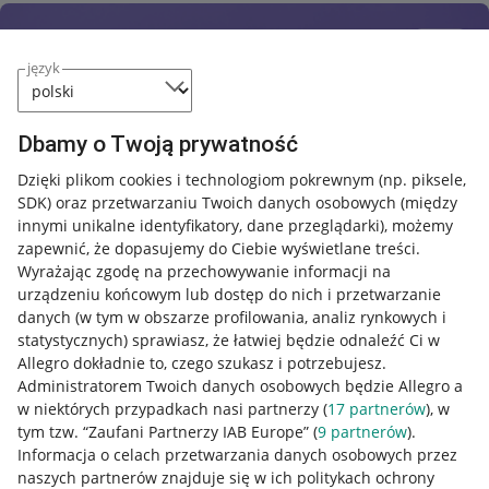
język
Dbamy o Twoją prywatność
Dzięki plikom cookies i technologiom pokrewnym
(np. piksele,
SDK)
oraz przetwarzaniu Twoich danych osobowych
(między
innymi unikalne identyfikatory, dane przeglądarki)
, możemy
zapewnić, że dopasujemy do Ciebie wyświetlane treści.
Wyrażając zgodę na przechowywanie informacji na
urządzeniu końcowym lub dostęp do nich i przetwarzanie
danych (w tym w obszarze profilowania, analiz rynkowych i
statystycznych) sprawiasz, że łatwiej będzie odnaleźć Ci w
Allegro dokładnie to, czego szukasz i potrzebujesz.
Administratorem Twoich danych osobowych będzie Allegro a
w niektórych przypadkach nasi partnerzy (
17
partnerów
), w
tym tzw. “Zaufani Partnerzy IAB Europe” (
9
partnerów
).
Przydatne informacje
Informacja o celach przetwarzania danych osobowych przez
naszych partnerów znajduje się w ich politykach ochrony