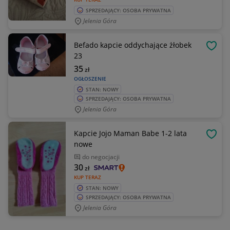
SPRZEDAJĄCY: OSOBA PRYWATNA
Jelenia Góra
Befado kapcie oddychające żłobek
OBSE
23
35
zł
OGŁOSZENIE
STAN: NOWY
SPRZEDAJĄCY: OSOBA PRYWATNA
Jelenia Góra
Kapcie Jojo Maman Babe 1-2 lata
OBSE
nowe
do negocjacji
30
zł
KUP TERAZ
STAN: NOWY
SPRZEDAJĄCY: OSOBA PRYWATNA
Jelenia Góra