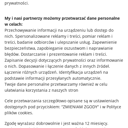
prywatności.
Jak to działa
Napisz do nas
My i nasi partnerzy możemy przetwarzać dane personalne
w celach:
Allegro Gadane dla sprzedających
Przechowywanie informacji na urządzeniu lub dostęp do
Allegro Gadane dla kupujących
nich
.
Spersonalizowane reklamy i treści, pomiar reklam i
treści, badanie odbiorców i ulepszanie usług
.
Zapewnienie
Mapa miejscowości
bezpieczeństwa, zapobieganie oszustwom i naprawianie
błędów
.
Dostarczanie i prezentowanie reklam i treści
.
Informacje prawne
Zapisanie decyzji dotyczących prywatności oraz informowanie
o nich
.
Dopasowanie i łączenie danych z innych źródeł
.
Regulamin
Łączenie różnych urządzeń
.
Identyfikacja urządzeń na
podstawie informacji przesyłanych automatycznie
.
Polityka plików "cookies"
Twoje dane personalne przetwarzamy również w celu
ułatwiania korzystania z naszych stron
Ustawienia plików "cookies"
Cele przetwarzania szczegółowo opisane są w ustawieniach
Udostępnianie lokalizacji
dostępnych pod przyciskiem: “ZMIENIAM ZGODY” i w Polityce
Informacje dla Aktu o Usługach Cyfrowych
plików cookies.
Zgodę wyrażasz dobrowolnie i jest ważna 12 miesięcy.
Pobierz aplikację