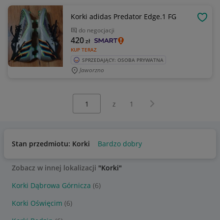
Korki adidas Predator Edge.1 FG
OBSE
do negocjacji
420
zł
KUP TERAZ
SPRZEDAJĄCY: OSOBA PRYWATNA
Jaworzno
Wybierz stronę:
Następna strona
z
1
Stan przedmiotu: Korki
Bardzo dobry
Zobacz w innej lokalizacji
"Korki"
Korki Dąbrowa Górnicza
(6)
Korki Oświęcim
(6)