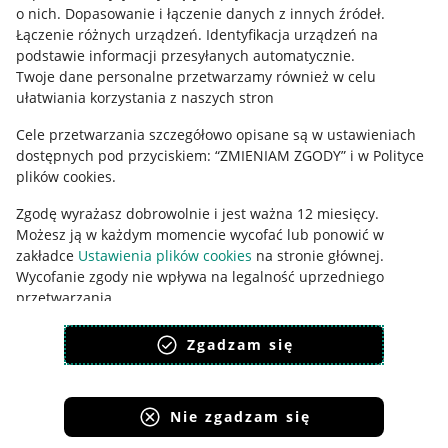
o nich
.
Dopasowanie i łączenie danych z innych źródeł
.
Polityka plików "cookies"
Łączenie różnych urządzeń
.
Identyfikacja urządzeń na
podstawie informacji przesyłanych automatycznie
.
Ustawienia plików "cookies"
Twoje dane personalne przetwarzamy również w celu
Udostępnianie lokalizacji
ułatwiania korzystania z naszych stron
Informacje dla Aktu o Usługach Cyfrowych
Cele przetwarzania szczegółowo opisane są w ustawieniach
dostępnych pod przyciskiem: “ZMIENIAM ZGODY” i w Polityce
Pobierz aplikację
plików cookies.
Zgodę wyrażasz dobrowolnie i jest ważna 12 miesięcy.
Możesz ją w każdym momencie wycofać lub ponowić w
zakładce
Ustawienia plików cookies
na stronie głównej.
Wycofanie zgody nie wpływa na legalność uprzedniego
przetwarzania.
polityka plików cookies
polityka ochrony prywatności
Zgadzam się
Nie zgadzam się
Korzystanie z serwisu oznacza akceptację
regulaminu
.