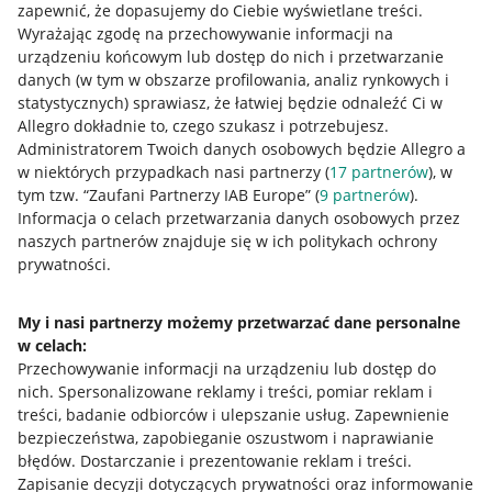
zapewnić, że dopasujemy do Ciebie wyświetlane treści.
Wyrażając zgodę na przechowywanie informacji na
urządzeniu końcowym lub dostęp do nich i przetwarzanie
danych (w tym w obszarze profilowania, analiz rynkowych i
statystycznych) sprawiasz, że łatwiej będzie odnaleźć Ci w
Allegro dokładnie to, czego szukasz i potrzebujesz.
Nawigacja
Administratorem Twoich danych osobowych będzie Allegro a
Przydatne informacje
w niektórych przypadkach nasi partnerzy (
17
partnerów
), w
tym tzw. “Zaufani Partnerzy IAB Europe” (
9
partnerów
).
Jak to działa
Informacja o celach przetwarzania danych osobowych przez
naszych partnerów znajduje się w ich politykach ochrony
Napisz do nas
prywatności.
Allegro Gadane dla sprzedających
My i nasi partnerzy możemy przetwarzać dane personalne
Allegro Gadane dla kupujących
w celach:
Przechowywanie informacji na urządzeniu lub dostęp do
Mapa miejscowości
nich
.
Spersonalizowane reklamy i treści, pomiar reklam i
treści, badanie odbiorców i ulepszanie usług
.
Zapewnienie
Informacje prawne
bezpieczeństwa, zapobieganie oszustwom i naprawianie
błędów
.
Dostarczanie i prezentowanie reklam i treści
.
Regulamin
Zapisanie decyzji dotyczących prywatności oraz informowanie