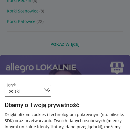
Korki Będzin
(6)
Korki Sosnowiec
(8)
Korki Katowice
(22)
POKAŻ WIĘCEJ
język
Dbamy o Twoją prywatność
Dzięki plikom cookies i technologiom pokrewnym
(np. piksele,
SDK)
oraz przetwarzaniu Twoich danych osobowych
(między
innymi unikalne identyfikatory, dane przeglądarki)
, możemy