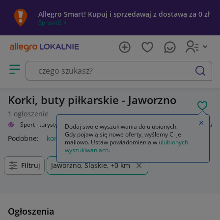
Allegro Smart! Kupuj i sprzedawaj z dostawą za 0 zł
Sprawdź »
Otwórz menu z kategoriami
szukaj
Korki, buty piłkarskie - Jaworzno
POL
1
ogłoszenie
Zamkn
alnie
Sport i turystyka
Sporty drużynowe
Piłka nożna
Obuwie
Korki
Dodaj swoje wyszukiwania do ulubionych.
Gdy pojawią się nowe oferty, wyślemy Ci je
Podobne:
korki
korki piłkarskie
korki nike
korki adidas
k
mailowo. Ustaw powiadomienia w
ulubionych
wyszukiwaniach
.
Filtruj
Jaworzno, Śląskie, +0 km
Ogłoszenia