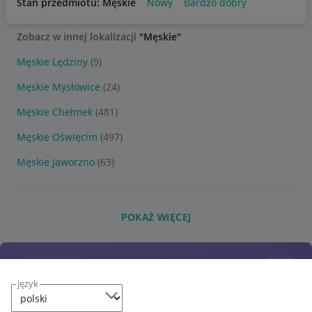
Stan przedmiotu: Męskie
Nowy
Bardzo dobry
Zobacz w innej lokalizacji
"Męskie"
Męskie Lędziny
(9)
Męskie Mysłowice
(24)
Męskie Chełmek
(481)
Męskie Oświęcim
(497)
Męskie Jaworzno
(63)
POKAŻ WIĘCEJ
język