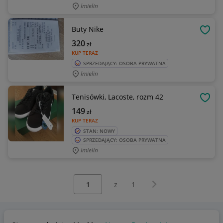
Imielin
Buty Nike
OBSE
320
zł
KUP TERAZ
SPRZEDAJĄCY: OSOBA PRYWATNA
Imielin
Tenisówki, Lacoste, rozm 42
OBSE
149
zł
KUP TERAZ
STAN: NOWY
SPRZEDAJĄCY: OSOBA PRYWATNA
Imielin
Wybierz stronę:
Następna strona
z
1