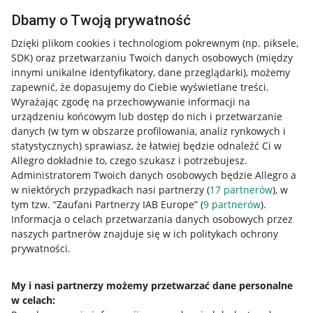
Dbamy o Twoją prywatność
Dzięki plikom cookies i technologiom pokrewnym
(np. piksele,
SDK)
oraz przetwarzaniu Twoich danych osobowych
(między
innymi unikalne identyfikatory, dane przeglądarki)
, możemy
zapewnić, że dopasujemy do Ciebie wyświetlane treści.
Wyrażając zgodę na przechowywanie informacji na
urządzeniu końcowym lub dostęp do nich i przetwarzanie
danych (w tym w obszarze profilowania, analiz rynkowych i
statystycznych) sprawiasz, że łatwiej będzie odnaleźć Ci w
Allegro dokładnie to, czego szukasz i potrzebujesz.
Administratorem Twoich danych osobowych będzie Allegro a
w niektórych przypadkach nasi partnerzy (
17
partnerów
), w
tym tzw. “Zaufani Partnerzy IAB Europe” (
9
partnerów
).
Przydatne informacje
Informacja o celach przetwarzania danych osobowych przez
naszych partnerów znajduje się w ich politykach ochrony
prywatności.
Jak to działa
Napisz do nas
My i nasi partnerzy możemy przetwarzać dane personalne
w celach:
Allegro Gadane dla sprzedających