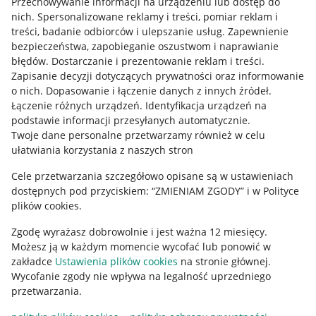
Przechowywanie informacji na urządzeniu lub dostęp do
Allegro Gadane dla kupujących
nich
.
Spersonalizowane reklamy i treści, pomiar reklam i
treści, badanie odbiorców i ulepszanie usług
.
Zapewnienie
Mapa miejscowości
bezpieczeństwa, zapobieganie oszustwom i naprawianie
błędów
.
Dostarczanie i prezentowanie reklam i treści
.
Informacje prawne
Zapisanie decyzji dotyczących prywatności oraz informowanie
o nich
.
Dopasowanie i łączenie danych z innych źródeł
.
Regulamin
Łączenie różnych urządzeń
.
Identyfikacja urządzeń na
podstawie informacji przesyłanych automatycznie
.
Polityka plików "cookies"
Twoje dane personalne przetwarzamy również w celu
ułatwiania korzystania z naszych stron
Ustawienia plików "cookies"
Cele przetwarzania szczegółowo opisane są w ustawieniach
Udostępnianie lokalizacji
dostępnych pod przyciskiem: “ZMIENIAM ZGODY” i w Polityce
Informacje dla Aktu o Usługach Cyfrowych
plików cookies.
Zgodę wyrażasz dobrowolnie i jest ważna 12 miesięcy.
Pobierz aplikację
Możesz ją w każdym momencie wycofać lub ponowić w
zakładce
Ustawienia plików cookies
na stronie głównej.
Wycofanie zgody nie wpływa na legalność uprzedniego
przetwarzania.