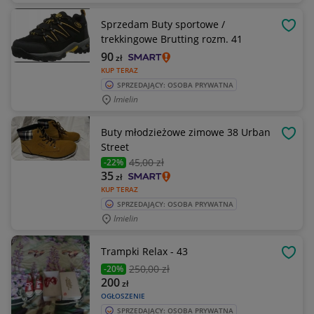
Sprzedam Buty sportowe /
OBSE
trekkingowe Brutting rozm. 41
90
zł
KUP TERAZ
SPRZEDAJĄCY: OSOBA PRYWATNA
Imielin
Buty młodzieżowe zimowe 38 Urban
OBSE
Street
45
,00 zł
-22%
35
zł
KUP TERAZ
SPRZEDAJĄCY: OSOBA PRYWATNA
Imielin
Trampki Relax - 43
OBSE
250
,00 zł
-20%
200
zł
OGŁOSZENIE
SPRZEDAJĄCY: OSOBA PRYWATNA