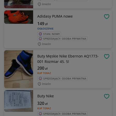
Imielin
Adidasy PUMA nowe
OBSE
149
zł
OGŁOSZENIE
STAN: NOWY
SPRZEDAJĄCY: OSOBA PRYWATNA
Imielin
Buty Męskie Nike Ebernon AQ1773-
OBSE
001 Rozmiar 45. 5!
200
zł
KUP TERAZ
SPRZEDAJĄCY: OSOBA PRYWATNA
Imielin
Buty Nike
OBSE
320
zł
KUP TERAZ
SPRZEDAJĄCY: OSOBA PRYWATNA