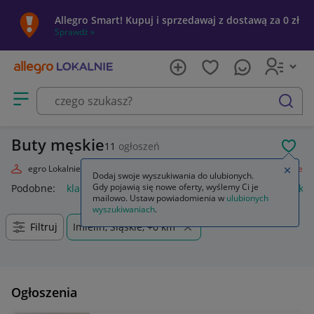
Allegro Smart! Kupuj i sprzedawaj z dostawą za 0 zł
Sprawdź »
Otwórz menu z kategoriami
szukaj
Buty męskie
11
ogłoszeń
POL
Allegro Lokalnie
Moda
Odzież, Obuwie, Dodatki
Obuwie
Męskie
Zamkn
Dodaj swoje wyszukiwania do ulubionych.
Gdy pojawią się nowe oferty, wyślemy Ci je
Podobne:
klapki męskie
bokserki męskie
kąpielówki męskie
mailowo. Ustaw powiadomienia w
ulubionych
wyszukiwaniach
.
Filtruj
Imielin, Śląskie, +0 km
Ogłoszenia