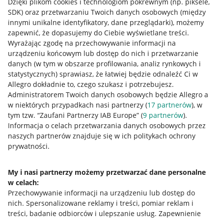
Dzięki plikom cookies i technologiom pokrewnym
(np. piksele,
SDK)
oraz przetwarzaniu Twoich danych osobowych
(między
innymi unikalne identyfikatory, dane przeglądarki)
, możemy
zapewnić, że dopasujemy do Ciebie wyświetlane treści.
Wyrażając zgodę na przechowywanie informacji na
urządzeniu końcowym lub dostęp do nich i przetwarzanie
danych (w tym w obszarze profilowania, analiz rynkowych i
statystycznych) sprawiasz, że łatwiej będzie odnaleźć Ci w
Allegro dokładnie to, czego szukasz i potrzebujesz.
Administratorem Twoich danych osobowych będzie Allegro a
w niektórych przypadkach nasi partnerzy (
17
partnerów
), w
tym tzw. “Zaufani Partnerzy IAB Europe” (
9
partnerów
).
Przydatne informacje
Informacja o celach przetwarzania danych osobowych przez
naszych partnerów znajduje się w ich politykach ochrony
prywatności.
Jak to działa
Napisz do nas
My i nasi partnerzy możemy przetwarzać dane personalne
w celach:
Allegro Gadane dla sprzedających
Przechowywanie informacji na urządzeniu lub dostęp do
Allegro Gadane dla kupujących
nich
.
Spersonalizowane reklamy i treści, pomiar reklam i
treści, badanie odbiorców i ulepszanie usług
.
Zapewnienie
Mapa miejscowości