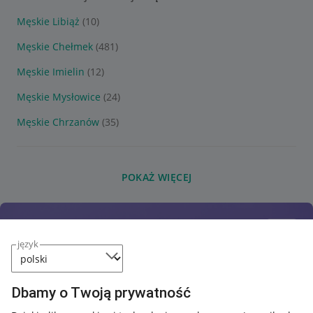
Męskie Libiąż
(10)
Męskie Chełmek
(481)
Męskie Imielin
(12)
Męskie Mysłowice
(24)
Męskie Chrzanów
(35)
POKAŻ WIĘCEJ
język
Dbamy o Twoją prywatność