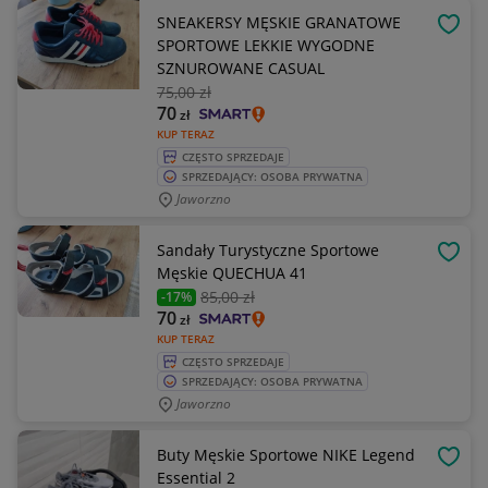
SNEAKERSY MĘSKIE GRANATOWE
OBSE
SPORTOWE LEKKIE WYGODNE
SZNUROWANE CASUAL
75
,00 zł
70
zł
KUP TERAZ
CZĘSTO SPRZEDAJE
SPRZEDAJĄCY: OSOBA PRYWATNA
Jaworzno
Sandały Turystyczne Sportowe
OBSE
Męskie QUECHUA 41
85
,00 zł
-17%
70
zł
KUP TERAZ
CZĘSTO SPRZEDAJE
SPRZEDAJĄCY: OSOBA PRYWATNA
Jaworzno
Buty Męskie Sportowe NIKE Legend
OBSE
Essential 2