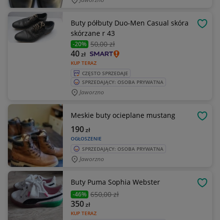
Buty półbuty Duo-Men Casual skóra
OBSE
skórzane r 43
50
,00 zł
-20%
40
zł
KUP TERAZ
CZĘSTO SPRZEDAJE
SPRZEDAJĄCY: OSOBA PRYWATNA
Jaworzno
Meskie buty ocieplane mustang
OBSE
190
zł
OGŁOSZENIE
SPRZEDAJĄCY: OSOBA PRYWATNA
Jaworzno
Buty Puma Sophia Webster
OBSE
650
,00 zł
-46%
350
zł
KUP TERAZ