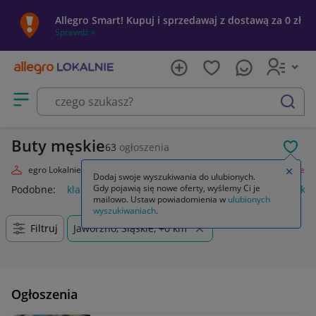
Allegro Smart! Kupuj i sprzedawaj z dostawą za 0 zł
Sprawdź »
Otwórz menu z kategoriami
szukaj
Buty męskie
63
ogłoszenia
POL
Allegro Lokalnie
Moda
Odzież, Obuwie, Dodatki
Obuwie
Męskie
Zamkn
Dodaj swoje wyszukiwania do ulubionych.
Gdy pojawią się nowe oferty, wyślemy Ci je
Podobne:
klapki męskie
bokserki męskie
kąpielówki męskie
mailowo. Ustaw powiadomienia w
ulubionych
wyszukiwaniach
.
Filtruj
Jaworzno, Śląskie, +0 km
Ogłoszenia