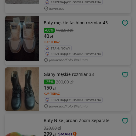
SPRZEDAJĄCY: OSOBA PRYWATNA
Jaworzno
Buty męskie fashion rozmiar 43
OBSE
100
,00 zł
-60%
40
zł
KUP TERAZ
STAN: NOWY
SPRZEDAJĄCY: OSOBA PRYWATNA
Jaworzno/koło Wielunia
Glany męskie rozmiar 38
OBSE
200
,00 zł
-25%
150
zł
KUP TERAZ
SPRZEDAJĄCY: OSOBA PRYWATNA
Jaworzno/koło Wielunia
Buty Nike Jordan Zoom Separate
OBSE
320
,00 zł
299
zł