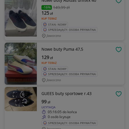
Nowe buty Adidas unisex 40
OBSE
149
,99 zł
-16%
125
zł
KUP TERAZ
STAN: NOWY
SPRZEDAJĄCY: OSOBA PRYWATNA
Jaworzno
Nowe buty Puma 47,5
OBSE
129
zł
KUP TERAZ
STAN: NOWY
SPRZEDAJĄCY: OSOBA PRYWATNA
Jaworzno
GUEES buty sportowe r.43
OBSE
99
zł
LICYTACJA
05:16:05
do końca
0 osób licytuje
SPRZEDAJĄCY: OSOBA PRYWATNA
Jaworzno