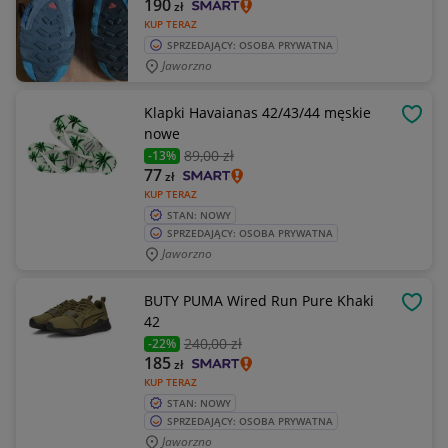
190
zł
KUP TERAZ
SPRZEDAJĄCY: OSOBA PRYWATNA
Jaworzno
Klapki Havaianas 42/43/44 męskie
OBSE
nowe
89
,00 zł
-13%
77
zł
KUP TERAZ
STAN: NOWY
SPRZEDAJĄCY: OSOBA PRYWATNA
Jaworzno
BUTY PUMA Wired Run Pure Khaki
OBSE
42
240
,00 zł
-22%
185
zł
KUP TERAZ
STAN: NOWY
SPRZEDAJĄCY: OSOBA PRYWATNA
Jaworzno