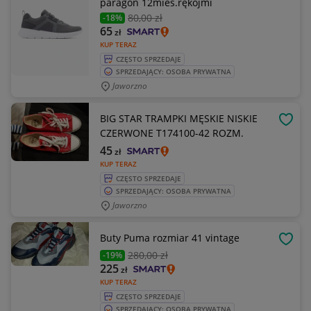
paragon 12mies.rękojmi
80
,00 zł
-18%
65
zł
KUP TERAZ
CZĘSTO SPRZEDAJE
SPRZEDAJĄCY: OSOBA PRYWATNA
Jaworzno
BIG STAR TRAMPKI MĘSKIE NISKIE
OBSE
CZERWONE T174100-42 ROZM.
45
zł
KUP TERAZ
CZĘSTO SPRZEDAJE
SPRZEDAJĄCY: OSOBA PRYWATNA
Jaworzno
Buty Puma rozmiar 41 vintage
OBSE
280
,00 zł
-19%
225
zł
KUP TERAZ
CZĘSTO SPRZEDAJE
SPRZEDAJĄCY: OSOBA PRYWATNA