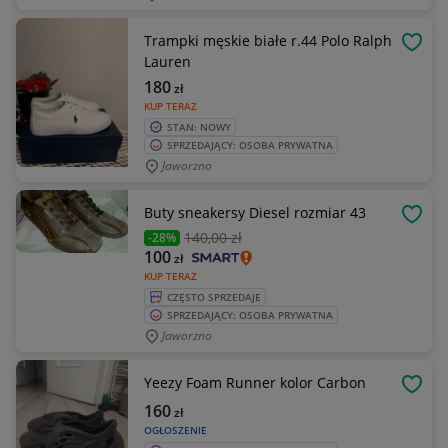
Trampki męskie białe r.44 Polo Ralph
OBSE
Lauren
180
zł
KUP TERAZ
STAN: NOWY
SPRZEDAJĄCY: OSOBA PRYWATNA
Jaworzno
Buty sneakersy Diesel rozmiar 43
OBSE
140
,00 zł
-28%
100
zł
KUP TERAZ
CZĘSTO SPRZEDAJE
SPRZEDAJĄCY: OSOBA PRYWATNA
Jaworzno
Yeezy Foam Runner kolor Carbon
OBSE
160
zł
OGŁOSZENIE