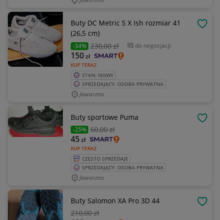
Buty DC Metric S X Ish rozmiar 41
OBSE
(26,5 cm)
230
,00 zł
do negocjacji
-34%
150
zł
KUP TERAZ
STAN: NOWY
SPRZEDAJĄCY: OSOBA PRYWATNA
Jaworzno
Buty sportowe Puma
OBSE
60
,00 zł
-25%
45
zł
KUP TERAZ
CZĘSTO SPRZEDAJE
SPRZEDAJĄCY: OSOBA PRYWATNA
Jaworzno
Buty Salomon XA Pro 3D 44
OBSE
210
,00 zł