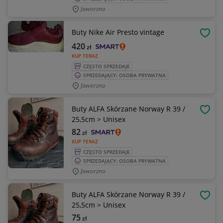
Jaworzno
Buty Nike Air Presto vintage
OBSE
420
zł
KUP TERAZ
CZĘSTO SPRZEDAJE
SPRZEDAJĄCY: OSOBA PRYWATNA
Jaworzno
Buty ALFA Skórzane Norway R 39 /
OBSE
25,5cm > Unisex
82
zł
KUP TERAZ
CZĘSTO SPRZEDAJE
SPRZEDAJĄCY: OSOBA PRYWATNA
Jaworzno
Buty ALFA Skórzane Norway R 39 /
OBSE
25,5cm > Unisex
75
zł