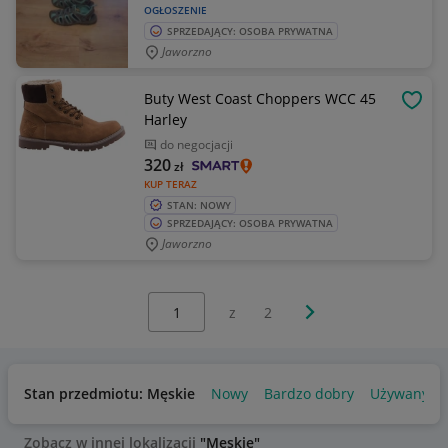
OGŁOSZENIE
SPRZEDAJĄCY: OSOBA PRYWATNA
Jaworzno
Buty West Coast Choppers WCC 45
OBSE
Harley
do negocjacji
320
zł
KUP TERAZ
STAN: NOWY
SPRZEDAJĄCY: OSOBA PRYWATNA
Jaworzno
Wybierz stronę:
Następna strona
z
2
Stan przedmiotu: Męskie
Nowy
Bardzo dobry
Używany
Zobacz w innej lokalizacji
"Męskie"