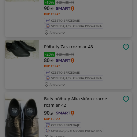
100
,00 zł
-10%
90
zł
KUP TERAZ
CZĘSTO SPRZEDAJE
SPRZEDAJĄCY: OSOBA PRYWATNA
Jaworzno
Półbuty Zara rozmiar 43
OBSE
100
,00 zł
-20%
80
zł
KUP TERAZ
CZĘSTO SPRZEDAJE
SPRZEDAJĄCY: OSOBA PRYWATNA
Jaworzno
Buty półbuty Alka skóra czarne
OBSE
rozmiar 42
90
zł
KUP TERAZ
CZĘSTO SPRZEDAJE
SPRZEDAJĄCY: OSOBA PRYWATNA
Jaworzno