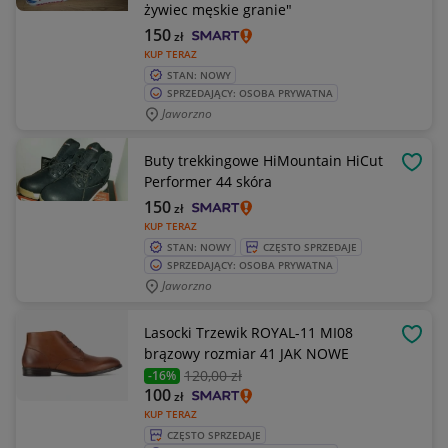
żywiec męskie granie"
150
zł
KUP TERAZ
STAN: NOWY
SPRZEDAJĄCY: OSOBA PRYWATNA
Jaworzno
Buty trekkingowe HiMountain HiCut
OBSE
Performer 44 skóra
150
zł
KUP TERAZ
STAN: NOWY
CZĘSTO SPRZEDAJE
SPRZEDAJĄCY: OSOBA PRYWATNA
Jaworzno
Lasocki Trzewik ROYAL-11 MI08
OBSE
brązowy rozmiar 41 JAK NOWE
120
,00 zł
-16%
100
zł
KUP TERAZ
CZĘSTO SPRZEDAJE