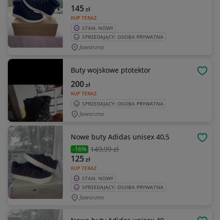
145
zł
KUP TERAZ
STAN: NOWY
SPRZEDAJĄCY: OSOBA PRYWATNA
Jaworzno
Buty wojskowe ptotektor
OBSE
200
zł
KUP TERAZ
SPRZEDAJĄCY: OSOBA PRYWATNA
Jaworzno
Nowe buty Adidas unisex 40,5
OBSE
149
,99 zł
-16%
125
zł
KUP TERAZ
STAN: NOWY
SPRZEDAJĄCY: OSOBA PRYWATNA
Jaworzno