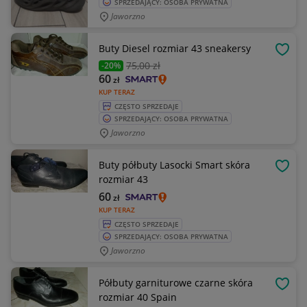
SPRZEDAJĄCY: OSOBA PRYWATNA
Jaworzno
Buty Diesel rozmiar 43 sneakersy
OBSE
75
,00 zł
-20%
60
zł
KUP TERAZ
CZĘSTO SPRZEDAJE
SPRZEDAJĄCY: OSOBA PRYWATNA
Jaworzno
Buty półbuty Lasocki Smart skóra
OBSE
rozmiar 43
60
zł
KUP TERAZ
CZĘSTO SPRZEDAJE
SPRZEDAJĄCY: OSOBA PRYWATNA
Jaworzno
Półbuty garniturowe czarne skóra
OBSE
rozmiar 40 Spain