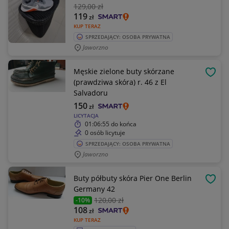
129
,00 zł
119
zł
KUP TERAZ
SPRZEDAJĄCY: OSOBA PRYWATNA
Jaworzno
Męskie zielone buty skórzane
OBSE
(prawdziwa skóra) r. 46 z El
Salvadoru
150
zł
LICYTACJA
01:06:55
do końca
0 osób licytuje
SPRZEDAJĄCY: OSOBA PRYWATNA
Jaworzno
Buty półbuty skóra Pier One Berlin
OBSE
Germany 42
120
,00 zł
-10%
108
zł
KUP TERAZ