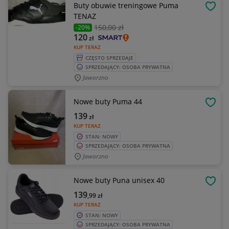
Buty obuwie treningowe Puma
OBSE
TENAZ
150
,00 zł
-20%
120
zł
KUP TERAZ
CZĘSTO SPRZEDAJE
SPRZEDAJĄCY: OSOBA PRYWATNA
Jaworzno
Nowe buty Puma 44
OBSE
139
zł
KUP TERAZ
STAN: NOWY
SPRZEDAJĄCY: OSOBA PRYWATNA
Jaworzno
Nowe buty Puna unisex 40
OBSE
139
,99
zł
KUP TERAZ
STAN: NOWY
SPRZEDAJĄCY: OSOBA PRYWATNA