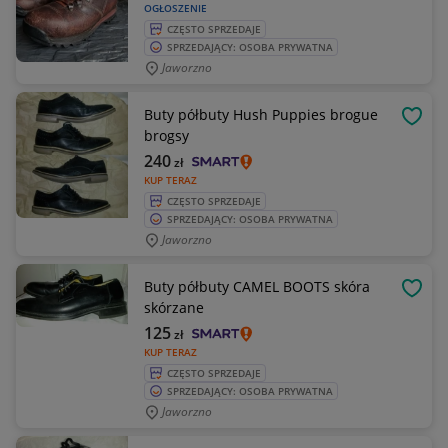
OGŁOSZENIE
CZĘSTO SPRZEDAJE
SPRZEDAJĄCY: OSOBA PRYWATNA
Jaworzno
Buty półbuty Hush Puppies brogue
OBSE
brogsy
240
zł
KUP TERAZ
CZĘSTO SPRZEDAJE
SPRZEDAJĄCY: OSOBA PRYWATNA
Jaworzno
Buty półbuty CAMEL BOOTS skóra
OBSE
skórzane
125
zł
KUP TERAZ
CZĘSTO SPRZEDAJE
SPRZEDAJĄCY: OSOBA PRYWATNA
Jaworzno