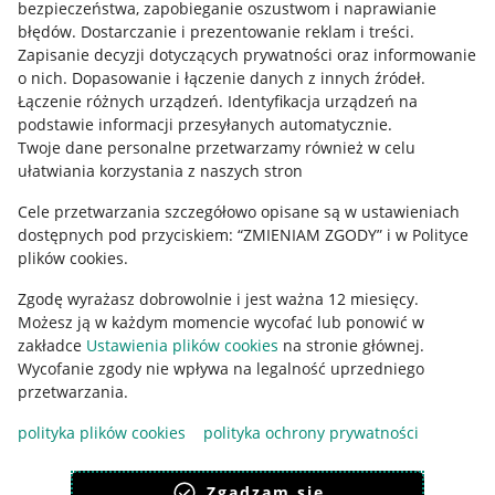
bezpieczeństwa, zapobieganie oszustwom i naprawianie
błędów
.
Dostarczanie i prezentowanie reklam i treści
.
Informacje prawne
Zapisanie decyzji dotyczących prywatności oraz informowanie
o nich
.
Dopasowanie i łączenie danych z innych źródeł
.
Regulamin
Łączenie różnych urządzeń
.
Identyfikacja urządzeń na
podstawie informacji przesyłanych automatycznie
.
Polityka plików "cookies"
Twoje dane personalne przetwarzamy również w celu
ułatwiania korzystania z naszych stron
Ustawienia plików "cookies"
Cele przetwarzania szczegółowo opisane są w ustawieniach
Udostępnianie lokalizacji
dostępnych pod przyciskiem: “ZMIENIAM ZGODY” i w Polityce
Informacje dla Aktu o Usługach Cyfrowych
plików cookies.
Zgodę wyrażasz dobrowolnie i jest ważna 12 miesięcy.
Pobierz aplikację
Możesz ją w każdym momencie wycofać lub ponowić w
zakładce
Ustawienia plików cookies
na stronie głównej.
Wycofanie zgody nie wpływa na legalność uprzedniego
przetwarzania.
polityka plików cookies
polityka ochrony prywatności
Zgadzam się