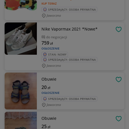
KUP TERAZ
SPRZEDAJĄCY: OSOBA PRYWATNA
Jaworzno
Nike Vapormax 2021 *Nowe*
OBSE
do negocjacji
759
zł
OGŁOSZENIE
STAN: NOWY
SPRZEDAJĄCY: OSOBA PRYWATNA
Jaworzno
Obuwie
OBSE
20
zł
OGŁOSZENIE
SPRZEDAJĄCY: OSOBA PRYWATNA
Jaworzno
Obuwie
OBSE
25
zł