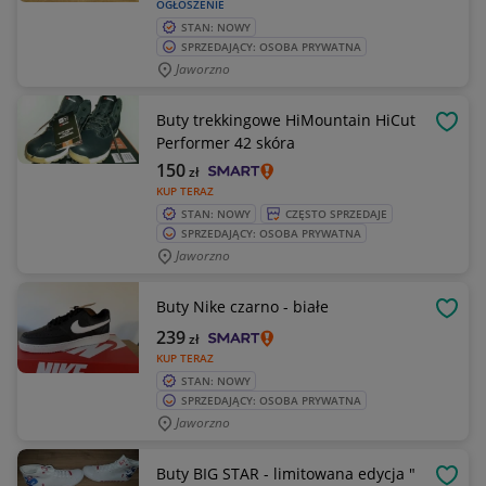
OGŁOSZENIE
STAN: NOWY
SPRZEDAJĄCY: OSOBA PRYWATNA
Jaworzno
Buty trekkingowe HiMountain HiCut
OBSE
Performer 42 skóra
150
zł
KUP TERAZ
STAN: NOWY
CZĘSTO SPRZEDAJE
SPRZEDAJĄCY: OSOBA PRYWATNA
Jaworzno
Buty Nike czarno - białe
OBSE
239
zł
KUP TERAZ
STAN: NOWY
SPRZEDAJĄCY: OSOBA PRYWATNA
Jaworzno
Buty BIG STAR - limitowana edycja "
OBSE