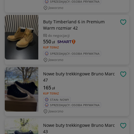
SPRZEDAJĄCY: OSOBA PRYWATNA
Jaworzno
Buty Timberland 6 in Premium
OBSE
Warm rozmiar 42
do negocjacji
550
zł
KUP TERAZ
SPRZEDAJĄCY: OSOBA PRYWATNA
Jaworzno
Nowe buty trekkingowe Bruno Marc
OBSE
47
165
zł
KUP TERAZ
STAN: NOWY
SPRZEDAJĄCY: OSOBA PRYWATNA
Jaworzno
Nowe buty trekkingowe Bruno Marc
OBSE
43