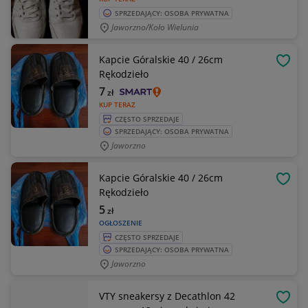
SPRZEDAJĄCY: OSOBA PRYWATNA
Jaworzno/koło Wielunia
Kapcie Góralskie 40 / 26cm
OBSE
Rękodzieło
7
zł
KUP TERAZ
CZĘSTO SPRZEDAJE
SPRZEDAJĄCY: OSOBA PRYWATNA
Jaworzno
Kapcie Góralskie 40 / 26cm
OBSE
Rękodzieło
5
zł
OGŁOSZENIE
CZĘSTO SPRZEDAJE
SPRZEDAJĄCY: OSOBA PRYWATNA
Jaworzno
VTY sneakersy z Decathlon 42
OBSE