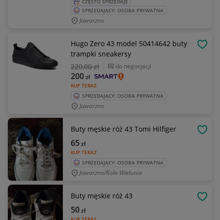
CZĘSTO SPRZEDAJE
SPRZEDAJĄCY: OSOBA PRYWATNA
Jaworzno
Hugo Zero 43 model 50414642 buty
OBSE
trampki sneakersy
220
,00 zł
do negocjacji
200
zł
KUP TERAZ
SPRZEDAJĄCY: OSOBA PRYWATNA
Jaworzno
Buty męskie róż 43 Tomi Hilfiger
OBSE
65
zł
KUP TERAZ
SPRZEDAJĄCY: OSOBA PRYWATNA
Jaworzno/koło Wielunia
Buty męskie róż 43
OBSE
50
zł
KUP TERAZ