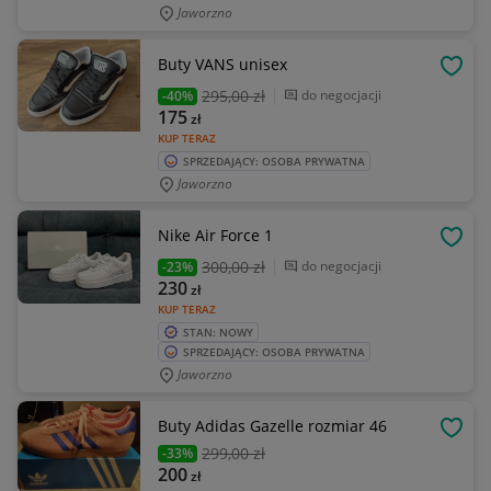
Jaworzno
Buty VANS unisex
OBSE
295
,00 zł
do negocjacji
-40%
175
zł
KUP TERAZ
SPRZEDAJĄCY: OSOBA PRYWATNA
Jaworzno
Nike Air Force 1
OBSE
300
,00 zł
do negocjacji
-23%
230
zł
KUP TERAZ
STAN: NOWY
SPRZEDAJĄCY: OSOBA PRYWATNA
Jaworzno
Buty Adidas Gazelle rozmiar 46
OBSE
299
,00 zł
-33%
200
zł