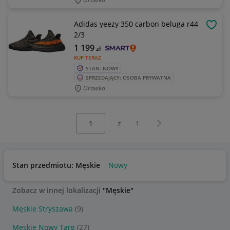
Adidas yeezy 350 carbon beluga r44
OBSE
2/3
1 199
zł
KUP TERAZ
STAN: NOWY
SPRZEDAJĄCY: OSOBA PRYWATNA
Orawka
Wybierz stronę:
Następna strona
z
1
Stan przedmiotu: Męskie
Nowy
Zobacz w innej lokalizacji
"Męskie"
Męskie Stryszawa
(9)
Męskie Nowy Targ
(27)