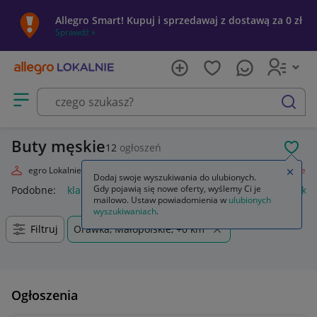
Allegro Smart! Kupuj i sprzedawaj z dostawą za 0 zł
Sprawdź »
Otwórz menu z kategoriami
szukaj
Buty męskie
12
ogłoszeń
POL
Allegro Lokalnie
Moda
Odzież, Obuwie, Dodatki
Obuwie
Męskie
Zamkn
Dodaj swoje wyszukiwania do ulubionych.
Gdy pojawią się nowe oferty, wyślemy Ci je
Podobne:
klapki męskie
bokserki męskie
kąpielówki męskie
mailowo. Ustaw powiadomienia w
ulubionych
wyszukiwaniach
.
Filtruj
Orawka, Małopolskie, +0 km
Ogłoszenia