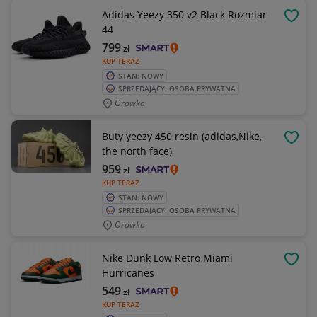
Adidas Yeezy 350 v2 Black Rozmiar
OBSE
44
799
zł
KUP TERAZ
STAN: NOWY
SPRZEDAJĄCY: OSOBA PRYWATNA
Orawka
Buty yeezy 450 resin (adidas,Nike,
OBSE
the north face)
959
zł
KUP TERAZ
STAN: NOWY
SPRZEDAJĄCY: OSOBA PRYWATNA
Orawka
Nike Dunk Low Retro Miami
OBSE
Hurricanes
549
zł
KUP TERAZ