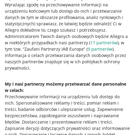
Wyrażając zgodę na przechowywanie informacji na
urządzeniu końcowym lub dostęp do nich i przetwarzanie
danych (w tym w obszarze profilowania, analiz rynkowych i
statystycznych) sprawiasz, że łatwiej będzie odnaleźć Ci w
Allegro dokładnie to, czego szukasz i potrzebujesz.
Administratorem Twoich danych osobowych będzie Allegro a
w niektórych przypadkach nasi partnerzy (
17
partnerów
), w
Nawigacja
tym tzw. “Zaufani Partnerzy IAB Europe” (
9
partnerów
).
Przydatne informacje
Informacja o celach przetwarzania danych osobowych przez
naszych partnerów znajduje się w ich politykach ochrony
prywatności.
Jak to działa
Napisz do nas
My i nasi partnerzy możemy przetwarzać dane personalne
w celach:
Allegro Gadane dla sprzedających
Przechowywanie informacji na urządzeniu lub dostęp do
Allegro Gadane dla kupujących
nich
.
Spersonalizowane reklamy i treści, pomiar reklam i
treści, badanie odbiorców i ulepszanie usług
.
Zapewnienie
Mapa miejscowości
bezpieczeństwa, zapobieganie oszustwom i naprawianie
błędów
.
Dostarczanie i prezentowanie reklam i treści
.
Informacje prawne
Zapisanie decyzji dotyczących prywatności oraz informowanie
o nich
.
Dopasowanie i łączenie danych z innych źródeł
.