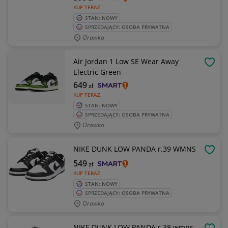
KUP TERAZ
STAN: NOWY
SPRZEDAJĄCY: OSOBA PRYWATNA
Orawka
Air Jordan 1 Low SE Wear Away
OBSE
Electric Green
649
zł
KUP TERAZ
STAN: NOWY
SPRZEDAJĄCY: OSOBA PRYWATNA
Orawka
NIKE DUNK LOW PANDA r.39 WMNS
OBSE
549
zł
KUP TERAZ
STAN: NOWY
SPRZEDAJĄCY: OSOBA PRYWATNA
Orawka
NIKE DUNK LOW PANDA r.38 wmns