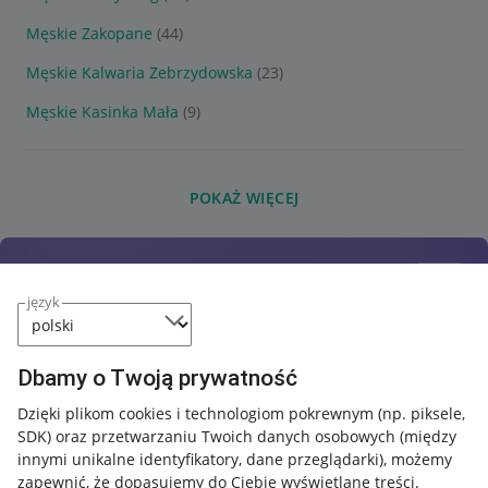
Męskie Zakopane
(44)
Męskie Kalwaria Zebrzydowska
(23)
Męskie Kasinka Mała
(9)
POKAŻ WIĘCEJ
język
Dbamy o Twoją prywatność
Dzięki plikom cookies i technologiom pokrewnym
(np. piksele,
SDK)
oraz przetwarzaniu Twoich danych osobowych
(między
innymi unikalne identyfikatory, dane przeglądarki)
, możemy
zapewnić, że dopasujemy do Ciebie wyświetlane treści.