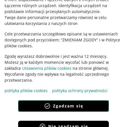
Regulamin
Łączenie różnych urządzeń
.
Identyfikacja urządzeń na
podstawie informacji przesyłanych automatycznie
.
Polityka plików "cookies"
Twoje dane personalne przetwarzamy również w celu
ułatwiania korzystania z naszych stron
Ustawienia plików "cookies"
Cele przetwarzania szczegółowo opisane są w ustawieniach
Udostępnianie lokalizacji
dostępnych pod przyciskiem: “ZMIENIAM ZGODY” i w Polityce
Informacje dla Aktu o Usługach Cyfrowych
plików cookies.
Zgodę wyrażasz dobrowolnie i jest ważna 12 miesięcy.
Pobierz aplikację
Możesz ją w każdym momencie wycofać lub ponowić w
zakładce
Ustawienia plików cookies
na stronie głównej.
Wycofanie zgody nie wpływa na legalność uprzedniego
przetwarzania.
polityka plików cookies
polityka ochrony prywatności
Zgadzam się
Nie zgadzam się