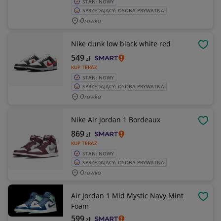
STAN: NOWY
SPRZEDAJĄCY: OSOBA PRYWATNA
Orawka
Nike dunk low black white red
OBSE
549
zł
KUP TERAZ
STAN: NOWY
SPRZEDAJĄCY: OSOBA PRYWATNA
Orawka
Nike Air Jordan 1 Bordeaux
OBSE
869
zł
KUP TERAZ
STAN: NOWY
SPRZEDAJĄCY: OSOBA PRYWATNA
Orawka
Air Jordan 1 Mid Mystic Navy Mint
OBSE
Foam
599
zł