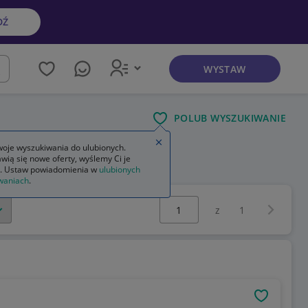
DŹ
WYSTAW
kaj
POLUB WYSZUKIWANIE
Zamknij wskazówkę
oje wyszukiwania do ulubionych.
wią się nowe oferty, wyślemy Ci je
dresy kompletne męskie adidas
. Ustaw powiadomienia w
ulubionych
waniach
.
Wybierz stronę:
Następna 
z
1
OBSERWU