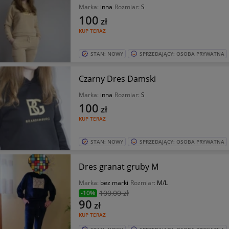
Marka:
inna
Rozmiar:
S
100
zł
KUP TERAZ
STAN: NOWY
SPRZEDAJĄCY: OSOBA PRYWATNA
Czarny Dres Damski
Marka:
inna
Rozmiar:
S
100
zł
KUP TERAZ
STAN: NOWY
SPRZEDAJĄCY: OSOBA PRYWATNA
Dres granat gruby M
Marka:
bez marki
Rozmiar:
M/L
100
,00 zł
-10%
90
zł
KUP TERAZ