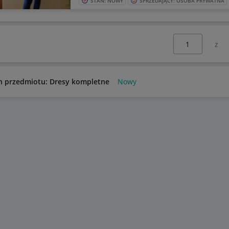
STAN: NOWY
SPRZEDAJĄCY: OSOBA PRYWATNA
Wybierz stronę:
n przedmiotu: Dresy kompletne
Nowy