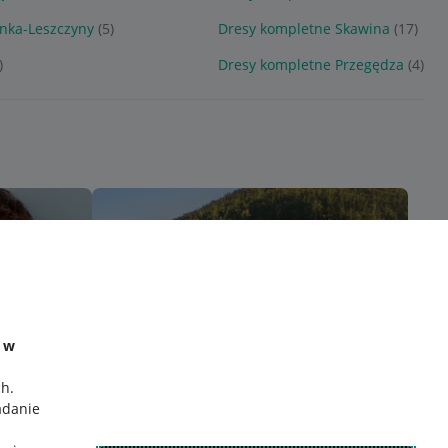
nka-Leszczyny
(5)
Dresy kompletne Skawina
(17)
)
Dresy kompletne Przegędza
(4)
e w
ch
.
adanie