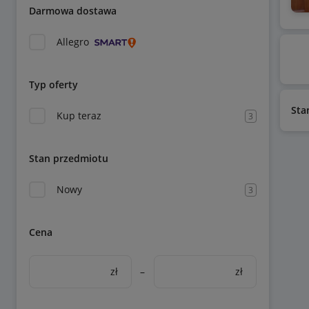
Darmowa dostawa
Allegro
Typ oferty
Sta
Kup teraz
3
Stan przedmiotu
Nowy
3
Cena
zł
–
zł