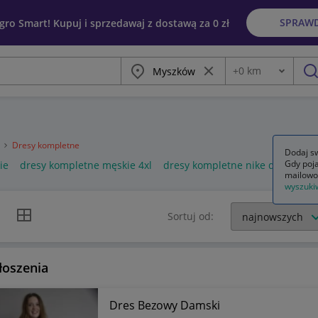
SPRAW
egro Smart! Kupuj i sprzedawaj z dostawą za 0 zł
Miasto
Wyczyść frazę
+
0
km
Odległość
szu
a
Dresy kompletne
Dodaj sw
Gdy poja
ie
dresy kompletne męskie 4xl
dresy kompletne nike damskie
mailowo
wyszuki
k listy
Widok siatki
Sortuj od:
łoszenia
Dres Bezowy Damski