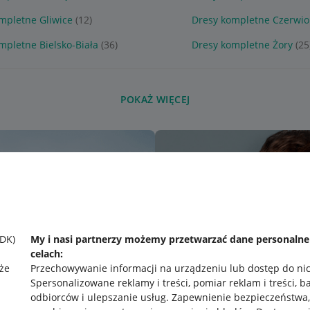
mpletne Gliwice
(12)
Dresy kompletne Czerwio
mpletne Bielsko-Biała
(36)
Dresy kompletne Żory
(25
POKAŻ WIĘCEJ
SDK)
My i nasi partnerzy możemy przetwarzać dane personaln
celach:
że
Przechowywanie informacji na urządzeniu lub dostęp do ni
Spersonalizowane reklamy i treści, pomiar reklam i treści, b
odbiorców i ulepszanie usług
.
Zapewnienie bezpieczeństwa,