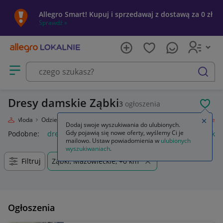
Allegro Smart! Kupuj i sprzedawaj z dostawą za 0 zł
Sprawdź »
Otwórz menu z kategoriami
szukaj
Dresy damskie Ząbki
3
ogłoszenia
POL
nie
Moda
Odzież, Obuwie, Dodatki
Odzież damska
Dresy kompletne
Zamkn
Dodaj swoje wyszukiwania do ulubionych.
Gdy pojawią się nowe oferty, wyślemy Ci je
Podobne:
dresy kompletne
dresy kompletne adidas damskie
mailowo. Ustaw powiadomienia w
ulubionych
wyszukiwaniach
.
Filtruj
Ząbki, Mazowieckie, +0 km
Ogłoszenia