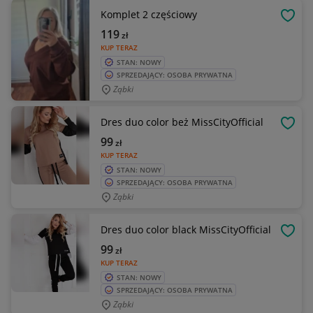
Komplet 2 częściowy
OBSE
119
zł
KUP TERAZ
STAN: NOWY
SPRZEDAJĄCY: OSOBA PRYWATNA
Ząbki
Dres duo color beż MissCityOfficial
OBSE
99
zł
KUP TERAZ
STAN: NOWY
SPRZEDAJĄCY: OSOBA PRYWATNA
Ząbki
Dres duo color black MissCityOfficial
OBSE
99
zł
KUP TERAZ
STAN: NOWY
SPRZEDAJĄCY: OSOBA PRYWATNA
Ząbki