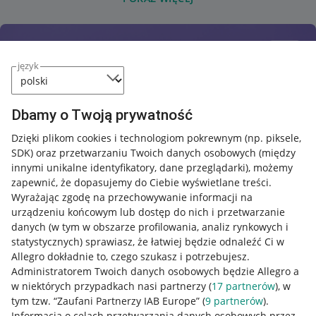
język
Dbamy o Twoją prywatność
Dzięki plikom cookies i technologiom pokrewnym
(np. piksele,
SDK)
oraz przetwarzaniu Twoich danych osobowych
(między
innymi unikalne identyfikatory, dane przeglądarki)
, możemy
zapewnić, że dopasujemy do Ciebie wyświetlane treści.
Wyrażając zgodę na przechowywanie informacji na
urządzeniu końcowym lub dostęp do nich i przetwarzanie
danych (w tym w obszarze profilowania, analiz rynkowych i
statystycznych) sprawiasz, że łatwiej będzie odnaleźć Ci w
Allegro dokładnie to, czego szukasz i potrzebujesz.
Administratorem Twoich danych osobowych będzie Allegro a
w niektórych przypadkach nasi partnerzy (
17
partnerów
), w
tym tzw. “Zaufani Partnerzy IAB Europe” (
9
partnerów
).
Przydatne informacje
Informacja o celach przetwarzania danych osobowych przez