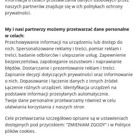
naszych partnerów znajduje się w ich politykach ochrony
prywatności.
Jak to działa
Napisz do nas
My i nasi partnerzy możemy przetwarzać dane personalne
w celach:
Allegro Gadane dla sprzedających
Przechowywanie informacji na urządzeniu lub dostęp do
Allegro Gadane dla kupujących
nich
.
Spersonalizowane reklamy i treści, pomiar reklam i
treści, badanie odbiorców i ulepszanie usług
.
Zapewnienie
Mapa miejscowości
bezpieczeństwa, zapobieganie oszustwom i naprawianie
błędów
.
Dostarczanie i prezentowanie reklam i treści
.
Informacje prawne
Zapisanie decyzji dotyczących prywatności oraz informowanie
o nich
.
Dopasowanie i łączenie danych z innych źródeł
.
Regulamin
Łączenie różnych urządzeń
.
Identyfikacja urządzeń na
podstawie informacji przesyłanych automatycznie
.
Polityka plików "cookies"
Twoje dane personalne przetwarzamy również w celu
ułatwiania korzystania z naszych stron
Ustawienia plików "cookies"
Cele przetwarzania szczegółowo opisane są w ustawieniach
Udostępnianie lokalizacji
dostępnych pod przyciskiem: “ZMIENIAM ZGODY” i w Polityce
Informacje dla Aktu o Usługach Cyfrowych
plików cookies.