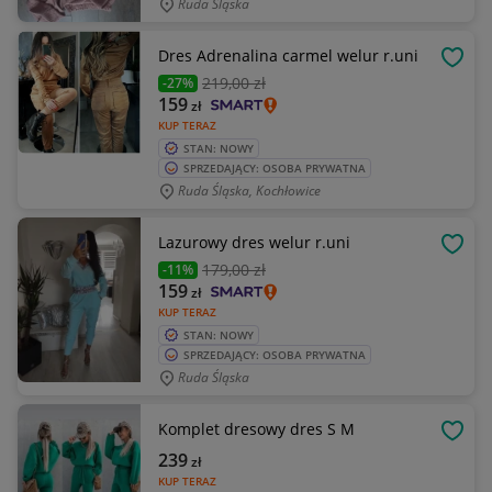
Ruda Śląska
Dres Adrenalina carmel welur r.uni
OBSE
219
,00 zł
-27%
159
zł
KUP TERAZ
STAN: NOWY
SPRZEDAJĄCY: OSOBA PRYWATNA
Ruda Śląska, Kochłowice
Lazurowy dres welur r.uni
OBSE
179
,00 zł
-11%
159
zł
KUP TERAZ
STAN: NOWY
SPRZEDAJĄCY: OSOBA PRYWATNA
Ruda Śląska
Komplet dresowy dres S M
OBSE
239
zł
KUP TERAZ