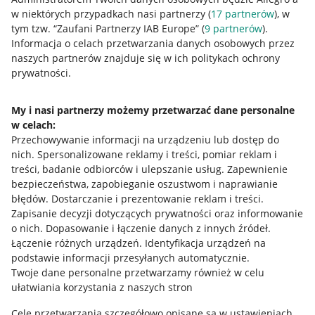
w niektórych przypadkach nasi partnerzy (
17
partnerów
), w
tym tzw. “Zaufani Partnerzy IAB Europe” (
9
partnerów
).
Przydatne informacje
Informacja o celach przetwarzania danych osobowych przez
naszych partnerów znajduje się w ich politykach ochrony
prywatności.
Jak to działa
Napisz do nas
My i nasi partnerzy możemy przetwarzać dane personalne
w celach:
Allegro Gadane dla sprzedających
Przechowywanie informacji na urządzeniu lub dostęp do
Allegro Gadane dla kupujących
nich
.
Spersonalizowane reklamy i treści, pomiar reklam i
treści, badanie odbiorców i ulepszanie usług
.
Zapewnienie
Mapa miejscowości
bezpieczeństwa, zapobieganie oszustwom i naprawianie
błędów
.
Dostarczanie i prezentowanie reklam i treści
.
Informacje prawne
Zapisanie decyzji dotyczących prywatności oraz informowanie
o nich
.
Dopasowanie i łączenie danych z innych źródeł
.
Regulamin
Łączenie różnych urządzeń
.
Identyfikacja urządzeń na
podstawie informacji przesyłanych automatycznie
.
Polityka plików "cookies"
Twoje dane personalne przetwarzamy również w celu
ułatwiania korzystania z naszych stron
Ustawienia plików "cookies"
Cele przetwarzania szczegółowo opisane są w ustawieniach
Udostępnianie lokalizacji