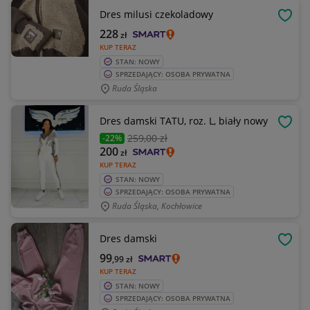
Dres milusi czekoladowy
OBSE
228
zł
KUP TERAZ
STAN: NOWY
SPRZEDAJĄCY: OSOBA PRYWATNA
Ruda Śląska
Dres damski TATU, roz. L, biały nowy
OBSE
259
,00 zł
-22%
200
zł
KUP TERAZ
STAN: NOWY
SPRZEDAJĄCY: OSOBA PRYWATNA
Ruda Śląska, Kochłowice
Dres damski
OBSE
99
,99
zł
KUP TERAZ
STAN: NOWY
SPRZEDAJĄCY: OSOBA PRYWATNA