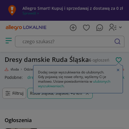
Allegro Smart! Kupuj i sprzedawaj z dostawą za 0 zł
Sprawdź »
Otwórz menu z kategoriami
szukaj
Dresy damskie Ruda Śląska
6
ogłoszeń
POL
nie
Moda
Odzież, Obuwie, Dodatki
Odzież damska
Dresy kompletne
Zamkn
Dodaj swoje wyszukiwania do ulubionych.
Gdy pojawią się nowe oferty, wyślemy Ci je
Podobne:
dresy kompletne
dresy kompletne adidas damskie
mailowo. Ustaw powiadomienia w
ulubionych
wyszukiwaniach
.
Filtruj
Ruda Śląska, Śląskie, +0 km
Ogłoszenia