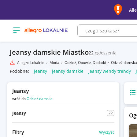
All
Otwórz menu z kategoriami
Jeansy damskie Miastko
22
ogłoszenia
Allegro Lokalnie
Moda
Odzież, Obuwie, Dodatki
Odzież damsk
Podobne:
jeansy
jeansy damskie
jeansy wendy trendy
Jeansy
Wido
wróć do
Odzież damska
Jeansy
22
Og
Filtry
Wyczyść