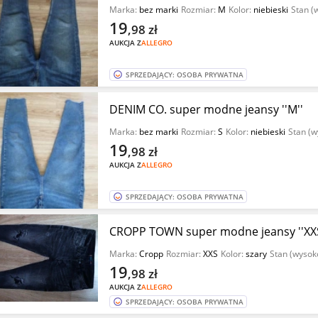
Marka:
bez marki
Rozmiar:
M
Kolor:
niebieski
Stan (
19
,98
zł
AUKCJA Z
ALLEGRO
SPRZEDAJĄCY: OSOBA PRYWATNA
DENIM CO. super modne jeansy ''M''
Marka:
bez marki
Rozmiar:
S
Kolor:
niebieski
Stan (w
19
,98
zł
AUKCJA Z
ALLEGRO
SPRZEDAJĄCY: OSOBA PRYWATNA
CROPP TOWN super modne jeansy ''XXS
Marka:
Cropp
Rozmiar:
XXS
Kolor:
szary
Stan (wysok
19
,98
zł
AUKCJA Z
ALLEGRO
SPRZEDAJĄCY: OSOBA PRYWATNA