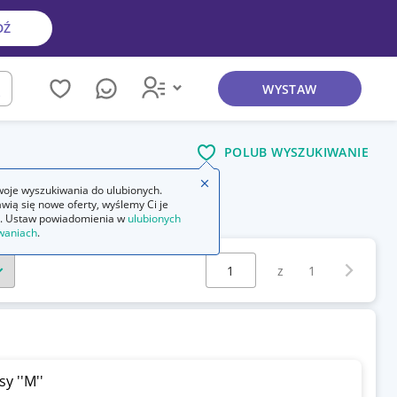
DŹ
WYSTAW
kaj
POLUB WYSZUKIWANIE
Zamknij wskazówkę
oje wyszukiwania do ulubionych.
wią się nowe oferty, wyślemy Ci je
. Ustaw powiadomienia w
ulubionych
waniach
.
Wybierz stronę:
Następna 
z
1
 ''M''