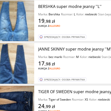
BERSHKA super modne jeansy ''L''
Marka:
Bershka
Rozmiar:
L
Kolor:
niebieski
Stan (wy
19
,98
zł
AUKCJA Z
ALLEGRO
SPRZEDAJĄCY: OSOBA PRYWATNA
JANNE SKINNY super modne jeansy ''M'
Marka:
bez marki
Rozmiar:
M
Kolor:
niebieski
Stan (
17
,98
zł
AUKCJA Z
ALLEGRO
SPRZEDAJĄCY: OSOBA PRYWATNA
TIGER OF SWEDEN super modne jeansy r
Marka:
Tiger of Sweden
Rozmiar:
XS
Kolor:
niebieski
24
,99
zł