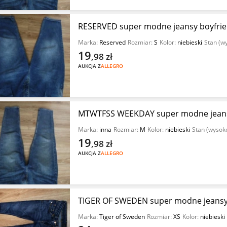
RESERVED super modne jeansy boyfriend
Marka:
Reserved
Rozmiar:
S
Kolor:
niebieski
Stan (w
19
,98
zł
AUKCJA Z
ALLEGRO
MTWTFSS WEEKDAY super modne jeansy
Marka:
inna
Rozmiar:
M
Kolor:
niebieski
Stan (wysok
19
,98
zł
AUKCJA Z
ALLEGRO
TIGER OF SWEDEN super modne jeansy r
Marka:
Tiger of Sweden
Rozmiar:
XS
Kolor:
niebieski