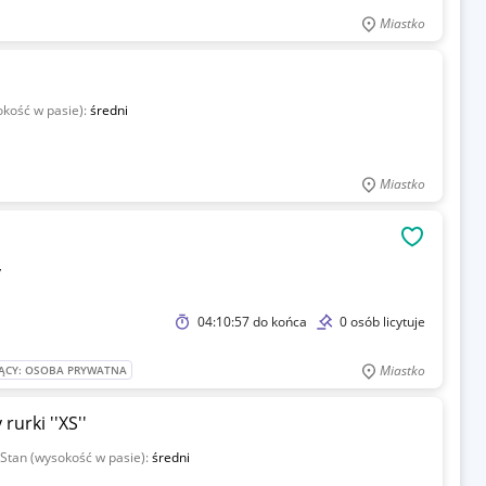
Miastko
okość w pasie):
średni
Miastko
OBSERWU
y
04:10:57
do końca
0 osób licytuje
Miastko
ĄCY: OSOBA PRYWATNA
urki ''XS''
Stan (wysokość w pasie):
średni