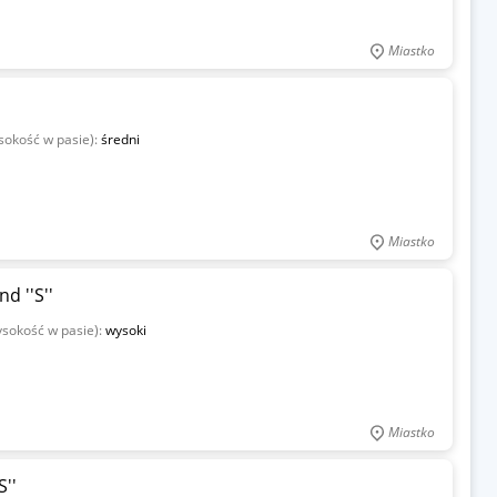
Miastko
sokość w pasie):
średni
Miastko
 ''S''
ysokość w pasie):
wysoki
Miastko
''