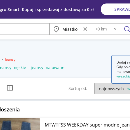
SPRAW
egro Smart! Kupuj i sprzedawaj z dostawą za 0 zł
Miasto
Wyczyść frazę
+
0
km
Odległość
szu
a
Jeansy
Dodaj sw
Gdy poja
jeansy męskie
jeansy malowane
mailowo
wyszuki
k listy
Widok siatki
Sortuj od:
łoszenia
MTWTFSS WEEKDAY super modne jeansy