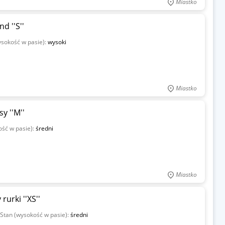
Miastko
 ''S''
ysokość w pasie):
wysoki
Miastko
 ''M''
ość w pasie):
średni
Miastko
urki ''XS''
Stan (wysokość w pasie):
średni