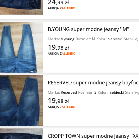
24
,99
zł
AUKCJA Z
ALLEGRO
B.YOUNG super modne jeansy ''M''
Marka:
b.young
Rozmiar:
M
Kolor:
niebieski
Stan (wy
19
,98
zł
AUKCJA Z
ALLEGRO
RESERVED super modne jeansy boyfriend
Marka:
Reserved
Rozmiar:
S
Kolor:
niebieski
Stan (w
19
,98
zł
AUKCJA Z
ALLEGRO
CROPP TOWN super modne jeansy ''XXS