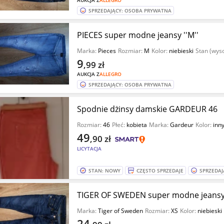
AUKCJA Z
ALLEGRO
SPRZEDAJĄCY: OSOBA PRYWATNA
PIECES super modne jeansy ''M''
Marka:
Pieces
Rozmiar:
M
Kolor:
niebieski
Stan (wys
9
,99
zł
AUKCJA Z
ALLEGRO
SPRZEDAJĄCY: OSOBA PRYWATNA
Spodnie dżinsy damskie GARDEUR 46
Rozmiar:
46
Płeć:
kobieta
Marka:
Gardeur
Kolor:
inn
49
,90
zł
LICYTACJA
STAN: NOWY
CZĘSTO SPRZEDAJE
SPRZEDAJ
TIGER OF SWEDEN super modne jeansy r
Marka:
Tiger of Sweden
Rozmiar:
XS
Kolor:
niebieski
24