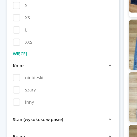
S
XS
L
XXS
Kolor
niebieski
szary
inny
Stan (wysokość w pasie)
Fason