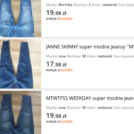
Marka:
Bershka
Rozmiar:
L
Kolor:
niebieski
Stan (wy
19
,98
zł
AUKCJA Z
ALLEGRO
JANNE SKINNY super modne jeansy ''M'
Marka:
inna
Rozmiar:
M
Kolor:
niebieski
Stan (wysok
17
,98
zł
AUKCJA Z
ALLEGRO
MTWTFSS WEEKDAY super modne jeansy
Marka:
inna
Rozmiar:
M
Kolor:
niebieski
Stan (wysok
19
,98
zł
AUKCJA Z
ALLEGRO