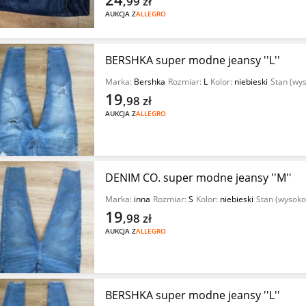
,99
zł
AUKCJA Z
ALLEGRO
BERSHKA super modne jeansy ''L''
Marka:
Bershka
Rozmiar:
L
Kolor:
niebieski
Stan (wy
19
,98
zł
AUKCJA Z
ALLEGRO
DENIM CO. super modne jeansy ''M''
Marka:
inna
Rozmiar:
S
Kolor:
niebieski
Stan (wysoko
19
,98
zł
AUKCJA Z
ALLEGRO
BERSHKA super modne jeansy ''L''