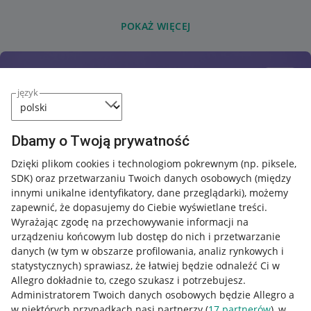
POKAŻ WIĘCEJ
język
Dbamy o Twoją prywatność
Dzięki plikom cookies i technologiom pokrewnym
(np. piksele,
SDK)
oraz przetwarzaniu Twoich danych osobowych
(między
innymi unikalne identyfikatory, dane przeglądarki)
, możemy
zapewnić, że dopasujemy do Ciebie wyświetlane treści.
Wyrażając zgodę na przechowywanie informacji na
urządzeniu końcowym lub dostęp do nich i przetwarzanie
danych (w tym w obszarze profilowania, analiz rynkowych i
statystycznych) sprawiasz, że łatwiej będzie odnaleźć Ci w
Allegro dokładnie to, czego szukasz i potrzebujesz.
Administratorem Twoich danych osobowych będzie Allegro a
w niektórych przypadkach nasi partnerzy (
17
partnerów
), w