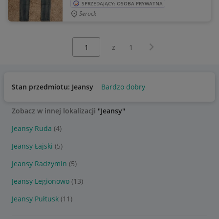
SPRZEDAJĄCY: OSOBA PRYWATNA
Serock
Wybierz stronę:
Następna strona
z
1
Stan przedmiotu: Jeansy
Bardzo dobry
Zobacz w innej lokalizacji
"Jeansy"
Jeansy Ruda
(4)
Jeansy Łajski
(5)
Jeansy Radzymin
(5)
Jeansy Legionowo
(13)
Jeansy Pułtusk
(11)