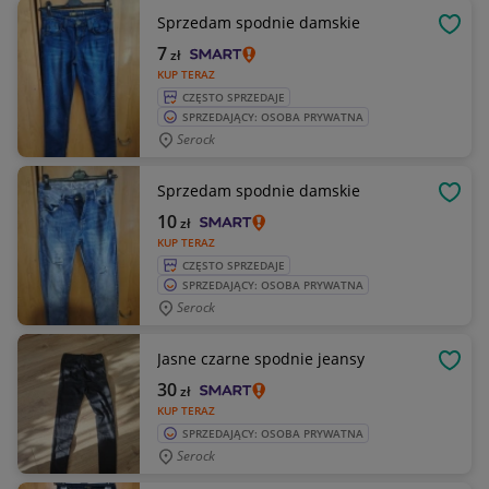
Sprzedam spodnie damskie
OBSE
7
zł
KUP TERAZ
CZĘSTO SPRZEDAJE
SPRZEDAJĄCY: OSOBA PRYWATNA
Serock
Sprzedam spodnie damskie
OBSE
10
zł
KUP TERAZ
CZĘSTO SPRZEDAJE
SPRZEDAJĄCY: OSOBA PRYWATNA
Serock
Jasne czarne spodnie jeansy
OBSE
30
zł
KUP TERAZ
SPRZEDAJĄCY: OSOBA PRYWATNA
Serock