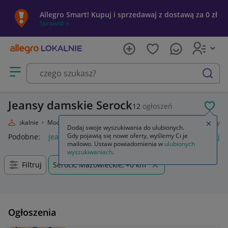
Allegro Smart! Kupuj i sprzedawaj z dostawą za 0 zł
Sprawdź »
Otwórz menu z kategoriami
szukaj
Jeansy damskie Serock
12
ogłoszeń
POL
legro Lokalnie
Moda
Odzież, Obuwie, Dodatki
Odzież damska
Jeansy
Zamkn
Dodaj swoje wyszukiwania do ulubionych.
Gdy pojawią się nowe oferty, wyślemy Ci je
Podobne:
jeansy
jeansy damskie
jeansy wendy trendy
je
mailowo. Ustaw powiadomienia w
ulubionych
wyszukiwaniach
.
Filtruj
Serock, Mazowieckie, +0 km
Ogłoszenia