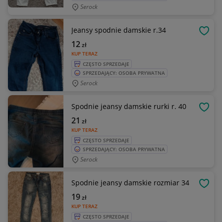
Serock
Jeansy spodnie damskie r.34
OBSE
12
zł
KUP TERAZ
CZĘSTO SPRZEDAJE
SPRZEDAJĄCY: OSOBA PRYWATNA
Serock
Spodnie jeansy damskie rurki r. 40
OBSE
21
zł
KUP TERAZ
CZĘSTO SPRZEDAJE
SPRZEDAJĄCY: OSOBA PRYWATNA
Serock
Spodnie jeansy damskie rozmiar 34
OBSE
19
zł
KUP TERAZ
CZĘSTO SPRZEDAJE