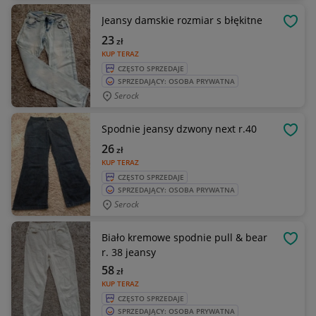
Jeansy damskie rozmiar s błękitne
OBSE
23
zł
KUP TERAZ
CZĘSTO SPRZEDAJE
SPRZEDAJĄCY: OSOBA PRYWATNA
Serock
Spodnie jeansy dzwony next r.40
OBSE
26
zł
KUP TERAZ
CZĘSTO SPRZEDAJE
SPRZEDAJĄCY: OSOBA PRYWATNA
Serock
Biało kremowe spodnie pull & bear
OBSE
r. 38 jeansy
58
zł
KUP TERAZ
CZĘSTO SPRZEDAJE
SPRZEDAJĄCY: OSOBA PRYWATNA