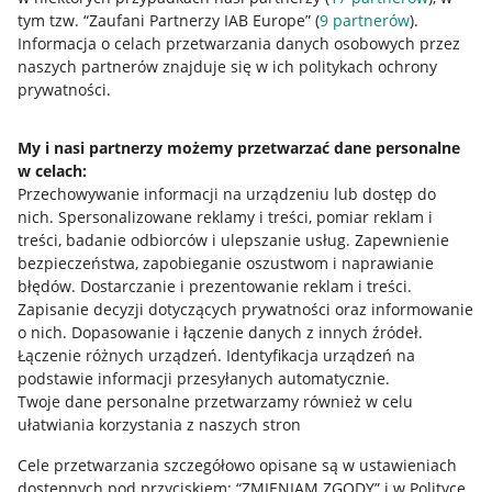
tym tzw. “Zaufani Partnerzy IAB Europe” (
9
partnerów
).
Przydatne informacje
Informacja o celach przetwarzania danych osobowych przez
naszych partnerów znajduje się w ich politykach ochrony
prywatności.
Jak to działa
Napisz do nas
My i nasi partnerzy możemy przetwarzać dane personalne
w celach:
Allegro Gadane dla sprzedających
Przechowywanie informacji na urządzeniu lub dostęp do
Allegro Gadane dla kupujących
nich
.
Spersonalizowane reklamy i treści, pomiar reklam i
treści, badanie odbiorców i ulepszanie usług
.
Zapewnienie
Mapa miejscowości
bezpieczeństwa, zapobieganie oszustwom i naprawianie
błędów
.
Dostarczanie i prezentowanie reklam i treści
.
Informacje prawne
Zapisanie decyzji dotyczących prywatności oraz informowanie
o nich
.
Dopasowanie i łączenie danych z innych źródeł
.
Regulamin
Łączenie różnych urządzeń
.
Identyfikacja urządzeń na
podstawie informacji przesyłanych automatycznie
.
Polityka plików "cookies"
Twoje dane personalne przetwarzamy również w celu
ułatwiania korzystania z naszych stron
Ustawienia plików "cookies"
Cele przetwarzania szczegółowo opisane są w ustawieniach
Udostępnianie lokalizacji
dostępnych pod przyciskiem: “ZMIENIAM ZGODY” i w Polityce