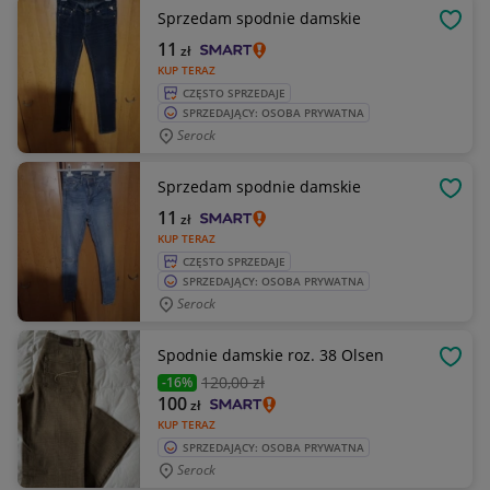
Sprzedam spodnie damskie
OBSE
11
zł
KUP TERAZ
CZĘSTO SPRZEDAJE
SPRZEDAJĄCY: OSOBA PRYWATNA
Serock
Sprzedam spodnie damskie
OBSE
11
zł
KUP TERAZ
CZĘSTO SPRZEDAJE
SPRZEDAJĄCY: OSOBA PRYWATNA
Serock
Spodnie damskie roz. 38 Olsen
OBSE
120
,00 zł
-16%
100
zł
KUP TERAZ
SPRZEDAJĄCY: OSOBA PRYWATNA
Serock