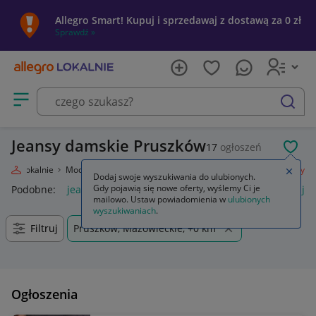
Allegro Smart! Kupuj i sprzedawaj z dostawą za 0 zł
Sprawdź »
Otwórz menu z kategoriami
szukaj
Jeansy damskie Pruszków
17
ogłoszeń
POL
legro Lokalnie
Moda
Odzież, Obuwie, Dodatki
Odzież damska
Jeansy
Zamkn
Dodaj swoje wyszukiwania do ulubionych.
Gdy pojawią się nowe oferty, wyślemy Ci je
Podobne:
jeansy
jeansy damskie
jeansy wendy trendy
je
mailowo. Ustaw powiadomienia w
ulubionych
wyszukiwaniach
.
Filtruj
Pruszków, Mazowieckie, +0 km
Ogłoszenia