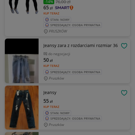
76
,00 zł
-14%
65
zł
KUP TERAZ
STAN: NOWY
SPRZEDAJĄCY: OSOBA PRYWATNA
PRUSZKÓW
Jeansy zara z rozdarciami rozmiar 36
OBSE
do negocjacji
50
zł
KUP TERAZ
SPRZEDAJĄCY: OSOBA PRYWATNA
Pruszków
Jeansy
OBSE
55
zł
KUP TERAZ
STAN: NOWY
SPRZEDAJĄCY: OSOBA PRYWATNA
Pruszków