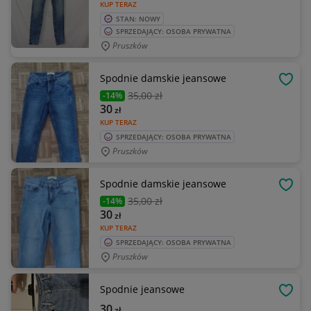
KUP TERAZ
STAN: NOWY
SPRZEDAJĄCY: OSOBA PRYWATNA
Pruszków
Spodnie damskie jeansowe
OBSE
35
,00 zł
-14%
30
zł
KUP TERAZ
SPRZEDAJĄCY: OSOBA PRYWATNA
Pruszków
Spodnie damskie jeansowe
OBSE
35
,00 zł
-14%
30
zł
KUP TERAZ
SPRZEDAJĄCY: OSOBA PRYWATNA
Pruszków
Spodnie jeansowe
OBSE
30
zł