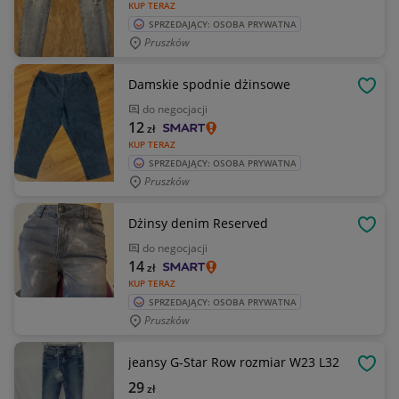
KUP TERAZ
SPRZEDAJĄCY: OSOBA PRYWATNA
Pruszków
Damskie spodnie dżinsowe
OBSE
do negocjacji
12
zł
KUP TERAZ
SPRZEDAJĄCY: OSOBA PRYWATNA
Pruszków
Dżinsy denim Reserved
OBSE
do negocjacji
14
zł
KUP TERAZ
SPRZEDAJĄCY: OSOBA PRYWATNA
Pruszków
jeansy G-Star Row rozmiar W23 L32
OBSE
29
zł