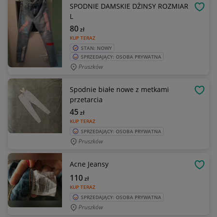
SPODNIE DAMSKIE DŻINSY ROZMIAR
OBSE
L
80
zł
KUP TERAZ
STAN: NOWY
SPRZEDAJĄCY: OSOBA PRYWATNA
Pruszków
Spodnie białe nowe z metkami
OBSE
przetarcia
45
zł
KUP TERAZ
SPRZEDAJĄCY: OSOBA PRYWATNA
Pruszków
Acne Jeansy
OBSE
110
zł
KUP TERAZ
SPRZEDAJĄCY: OSOBA PRYWATNA
Pruszków