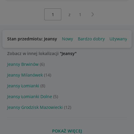
Wybierz stronę:
Następna strona
z
1
Stan przedmiotu: Jeansy
Nowy
Bardzo dobry
Używany
Zobacz w innej lokalizacji
"Jeansy"
Jeansy Brwinów
(6)
Jeansy Milanówek
(14)
Jeansy Łomianki
(8)
Jeansy Łomianki Dolne
(5)
Jeansy Grodzisk Mazowiecki
(12)
POKAŻ WIĘCEJ