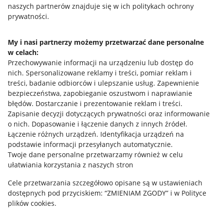
naszych partnerów znajduje się w ich politykach ochrony
prywatności.
Jak to działa
Napisz do nas
My i nasi partnerzy możemy przetwarzać dane personalne
w celach:
Allegro Gadane dla sprzedających
Przechowywanie informacji na urządzeniu lub dostęp do
Allegro Gadane dla kupujących
nich
.
Spersonalizowane reklamy i treści, pomiar reklam i
treści, badanie odbiorców i ulepszanie usług
.
Zapewnienie
Mapa miejscowości
bezpieczeństwa, zapobieganie oszustwom i naprawianie
błędów
.
Dostarczanie i prezentowanie reklam i treści
.
Informacje prawne
Zapisanie decyzji dotyczących prywatności oraz informowanie
o nich
.
Dopasowanie i łączenie danych z innych źródeł
.
Regulamin
Łączenie różnych urządzeń
.
Identyfikacja urządzeń na
podstawie informacji przesyłanych automatycznie
.
Polityka plików "cookies"
Twoje dane personalne przetwarzamy również w celu
ułatwiania korzystania z naszych stron
Ustawienia plików "cookies"
Cele przetwarzania szczegółowo opisane są w ustawieniach
Udostępnianie lokalizacji
dostępnych pod przyciskiem: “ZMIENIAM ZGODY” i w Polityce
Informacje dla Aktu o Usługach Cyfrowych
plików cookies.