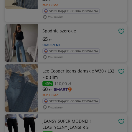
KUP TERAZ
SPRZEDAJĄCY: OSOBA PRYWATNA
Pruszków
Spodnie szerokie
OBSE
65
zł
OGŁOSZENIE
SPRZEDAJĄCY: OSOBA PRYWATNA
Pruszków
Lee Cooper jeans damskie W30 / L32
OBSE
Fit: slim
110
,00 zł
-45%
60
zł
KUP TERAZ
SPRZEDAJĄCY: OSOBA PRYWATNA
Pruszków
JEANSY SUPER MODNE!!!
OBSE
ELASTYCZNY JEANS! R S