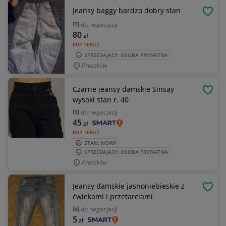
Jeansy baggy bardzo dobry stan
OBSE
do negocjacji
80
zł
KUP TERAZ
SPRZEDAJĄCY: OSOBA PRYWATNA
Pruszków
Czarne jeansy damskie Sinsay
OBSE
wysoki stan r. 40
do negocjacji
45
zł
KUP TERAZ
STAN: NOWY
SPRZEDAJĄCY: OSOBA PRYWATNA
Pruszków
Jeansy damskie jasnoniebieskie z
OBSE
ćwiekami i przetarciami
do negocjacji
5
zł