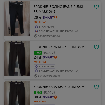
SPODNIE JEGGING JEANS RURKI
OBSE
PRIMARK 36 S
20
zł
KUP TERAZ
STAN: NOWY
SPRZEDAJĄCY: OSOBA PRYWATNA
Sokołów Podlaski
SPODNIE ZARA KHAKI SLIM 38 M
OBSE
45
,00 zł
-46%
24
zł
KUP TERAZ
STAN: NOWY
SPRZEDAJĄCY: OSOBA PRYWATNA
Sokolow Podlaski
SPODNIE ZARA KHAKI SLIM 38 M
OBSE
45
,00 zł
-33%
30
zł
KUP TERAZ