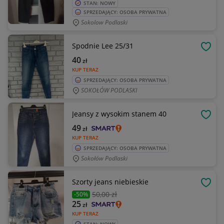
STAN: NOWY
SPRZEDAJĄCY: OSOBA PRYWATNA
Sokolow Podlaski
Spodnie Lee 25/31
OBSE
40
zł
KUP TERAZ
SPRZEDAJĄCY: OSOBA PRYWATNA
SOKOŁÓW PODLASKI
Jeansy z wysokim stanem 40
OBSE
49
zł
KUP TERAZ
SPRZEDAJĄCY: OSOBA PRYWATNA
Sokołów Podlaski
Szorty jeans niebieskie
OBSE
50
,00 zł
-50%
25
zł
KUP TERAZ