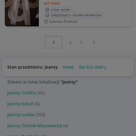
KUP TERAZ
STAN: NOWY
SPRZEDAJĄCY: OSOBA PRYWATNA
Sokołów Podlaski
Wybierz stronę:
Następna strona
z
1
Stan przedmiotu: Jeansy
Nowy
Bardzo dobry
Zobacz w innej lokalizacji
"Jeansy"
Jeansy Siedlce
(43)
Jeansy Kotuń
(6)
Jeansy Łuków
(393)
Jeansy Ostrów Mazowiecka
(4)