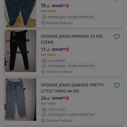
OBSE
70
zł
KUP TERAZ
SPRZEDAJĄCY: OSOBA PRYWATNA
Sokołów Podlaski
SPODNIE JEANS PARISIAN 32 XXS
OBSE
CZERŃ
11
zł
KUP TERAZ
STAN: NOWY
SPRZEDAJĄCY: OSOBA PRYWATNA
Sokołów Podlaski
SPODNIE JEANS DAMSKIE PRETTY
OBSE
LITTLE THING 44 XXL
24
zł
KUP TERAZ
STAN: NOWY
SPRZEDAJĄCY: OSOBA PRYWATNA
Sokołów Podlaski