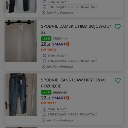
STAN: NOWY
SPRZEDAJĄCY: OSOBA PRYWATNA
Sokołów Podlaski
SPODNIE DAMSKIE H&M BOJÓWKI 34
OBSE
XS
28
,00 zł
-28%
20
zł
KUP TERAZ
STAN: NOWY
SPRZEDAJĄCY: OSOBA PRYWATNA
Sokołów Podlaski
SPODNIE JEANS I SAW FIRST 38 M
OBSE
ROZCIĘCIE
30
,00 zł
-26%
22
zł
KUP TERAZ
STAN: NOWY
SPRZEDAJĄCY: OSOBA PRYWATNA
Sokołów Podlaski