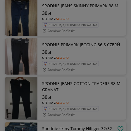
SPODNIE JEANS SKINNY PRIMARK 38 M
30
zł
OFERTA Z
ALLEGRO
SPRZEDAJĄCY: OSOBA PRYWATNA
Sokolow Podlaski
SPODNIE PRIMARK JEGGING 36 S CZERŃ
30
zł
OFERTA Z
ALLEGRO
SPRZEDAJĄCY: OSOBA PRYWATNA
Sokolow Podlaski
SPODNIE JEANS COTTON TRADERS 38 M
GRANAT
30
zł
OFERTA Z
ALLEGRO
SPRZEDAJĄCY: OSOBA PRYWATNA
Sokolow Podlaski
Spodnie skiny Tommy Hilfiger 32/32