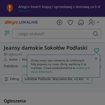
Allegro Smart! Kupuj i sprzedawaj z dostawą za 0 zł
Sprawdź »
Otwórz menu z kategoriami
szukaj
Jeansy damskie Sokołów Podlaski
POL
31
ogłoszeń
Zamkn
legro Lokalnie
Moda
Odzież, Obuwie, Dodatki
Odzież damska
Jeansy
Dodaj swoje wyszukiwania do ulubionych.
Gdy pojawią się nowe oferty, wyślemy Ci je
Podobne:
jeansy
jeansy damskie
jeansy wendy trendy
je
mailowo. Ustaw powiadomienia w
ulubionych
wyszukiwaniach
.
Filtruj
Sokołów Podlaski, Mazowieckie, +0 km
Ogłoszenia