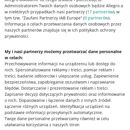
Administratorem Twoich danych osobowych będzie Allegro a
w niektórych przypadkach nasi partnerzy (
17
partnerów
), w
tym tzw. “Zaufani Partnerzy IAB Europe” (
9
partnerów
).
Przydatne informacje
Informacja o celach przetwarzania danych osobowych przez
naszych partnerów znajduje się w ich politykach ochrony
prywatności.
Jak to działa
Napisz do nas
My i nasi partnerzy możemy przetwarzać dane personalne
w celach:
Allegro Gadane dla sprzedających
Przechowywanie informacji na urządzeniu lub dostęp do
Allegro Gadane dla kupujących
nich
.
Spersonalizowane reklamy i treści, pomiar reklam i
treści, badanie odbiorców i ulepszanie usług
.
Zapewnienie
Mapa miejscowości
bezpieczeństwa, zapobieganie oszustwom i naprawianie
błędów
.
Dostarczanie i prezentowanie reklam i treści
.
Informacje prawne
Zapisanie decyzji dotyczących prywatności oraz informowanie
o nich
.
Dopasowanie i łączenie danych z innych źródeł
.
Regulamin
Łączenie różnych urządzeń
.
Identyfikacja urządzeń na
podstawie informacji przesyłanych automatycznie
.
Polityka plików "cookies"
Twoje dane personalne przetwarzamy również w celu
ułatwiania korzystania z naszych stron
Ustawienia plików "cookies"