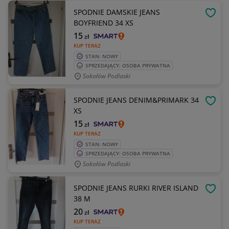
SPODNIE DAMSKIE JEANS
OBSE
BOYFRIEND 34 XS
15
zł
KUP TERAZ
STAN: NOWY
SPRZEDAJĄCY: OSOBA PRYWATNA
Sokołów Podlaski
SPODNIE JEANS DENIM&PRIMARK 34
OBSE
XS
15
zł
KUP TERAZ
STAN: NOWY
SPRZEDAJĄCY: OSOBA PRYWATNA
Sokołów Podlaski
SPODNIE JEANS RURKI RIVER ISLAND
OBSE
38 M
20
zł
KUP TERAZ