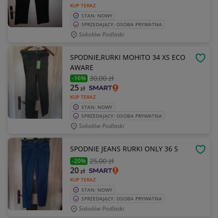
KUP TERAZ
STAN: NOWY
SPRZEDAJĄCY: OSOBA PRYWATNA
Sokołów Podlaski
SPODNIE,RURKI MOHITO 34 XS ECO
OBSE
AWARE
30
,00 zł
-16%
25
zł
KUP TERAZ
STAN: NOWY
SPRZEDAJĄCY: OSOBA PRYWATNA
Sokołów Podlaski
SPODNIE JEANS RURKI ONLY 36 S
OBSE
25
,00 zł
-20%
20
zł
KUP TERAZ
STAN: NOWY
SPRZEDAJĄCY: OSOBA PRYWATNA
Sokołów Podlaski