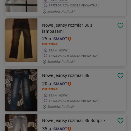
STAN: NOWY
SPRZEDAJĄCY: OSOBA PRYWATNA
Sokołów Podlaski
Nowe jeansy rozmiar 36 z
OBSE
lampasami
25
zł
KUP TERAZ
STAN: NOWY
SPRZEDAJĄCY: OSOBA PRYWATNA
Sokołów Podlaski
Nowe jeansy rozmiar 36
OBSE
20
zł
KUP TERAZ
STAN: NOWY
SPRZEDAJĄCY: OSOBA PRYWATNA
Sokołów Podlaski
Nowe jeansy rozmiar 36 Bonprix
OBSE
35
zł