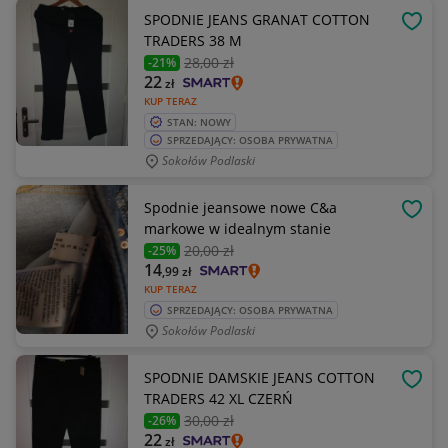
SPODNIE JEANS GRANAT COTTON
OBSE
TRADERS 38 M
28
,00 zł
-21%
22
zł
KUP TERAZ
STAN: NOWY
SPRZEDAJĄCY: OSOBA PRYWATNA
Sokołów Podlaski
Spodnie jeansowe nowe C&a
OBSE
markowe w idealnym stanie
20
,00 zł
-25%
14
,99
zł
KUP TERAZ
SPRZEDAJĄCY: OSOBA PRYWATNA
Sokołów Podlaski
SPODNIE DAMSKIE JEANS COTTON
OBSE
TRADERS 42 XL CZERŃ
30
,00 zł
-26%
22
zł