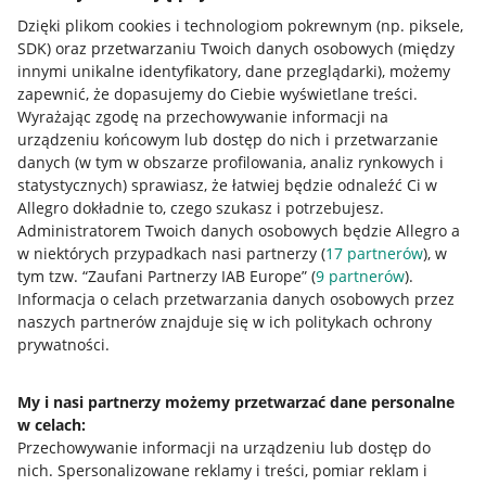
Dzięki plikom cookies i technologiom pokrewnym
(np. piksele,
SDK)
oraz przetwarzaniu Twoich danych osobowych
(między
innymi unikalne identyfikatory, dane przeglądarki)
, możemy
zapewnić, że dopasujemy do Ciebie wyświetlane treści.
Wyrażając zgodę na przechowywanie informacji na
urządzeniu końcowym lub dostęp do nich i przetwarzanie
danych (w tym w obszarze profilowania, analiz rynkowych i
statystycznych) sprawiasz, że łatwiej będzie odnaleźć Ci w
Allegro dokładnie to, czego szukasz i potrzebujesz.
Administratorem Twoich danych osobowych będzie Allegro a
w niektórych przypadkach nasi partnerzy (
17
partnerów
), w
tym tzw. “Zaufani Partnerzy IAB Europe” (
9
partnerów
).
Przydatne informacje
Informacja o celach przetwarzania danych osobowych przez
naszych partnerów znajduje się w ich politykach ochrony
prywatności.
Jak to działa
Napisz do nas
My i nasi partnerzy możemy przetwarzać dane personalne
w celach:
Allegro Gadane dla sprzedających
Przechowywanie informacji na urządzeniu lub dostęp do
Allegro Gadane dla kupujących
nich
.
Spersonalizowane reklamy i treści, pomiar reklam i