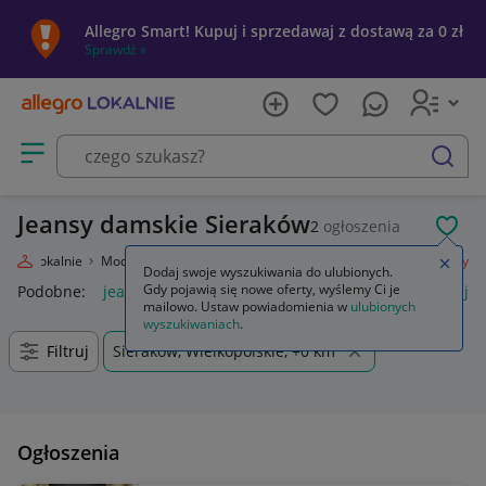
Allegro Smart! Kupuj i sprzedawaj z dostawą za 0 zł
Sprawdź »
Otwórz menu z kategoriami
szukaj
Jeansy damskie Sieraków
2
ogłoszenia
POL
legro Lokalnie
Moda
Odzież, Obuwie, Dodatki
Odzież damska
Jeansy
Zamkn
Dodaj swoje wyszukiwania do ulubionych.
Gdy pojawią się nowe oferty, wyślemy Ci je
Podobne:
jeansy
jeansy damskie
jeansy wendy trendy
je
mailowo. Ustaw powiadomienia w
ulubionych
wyszukiwaniach
.
Filtruj
Sieraków, Wielkopolskie, +0 km
Ogłoszenia