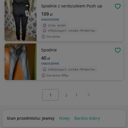
Spodnie z serduszkiem Push up
OBSE
109
zł
OGŁOSZENIE
STAN: NOWY
SPRZEDAJĄCY: OSOBA PRYWATNA
Sieraków
Spodnie
OBSE
40
zł
OGŁOSZENIE
SPRZEDAJĄCY: OSOBA PRYWATNA
Sierakòw Wlkp
Wybierz stronę:
Następna strona
z
1
Stan przedmiotu: Jeansy
Nowy
Bardzo dobry