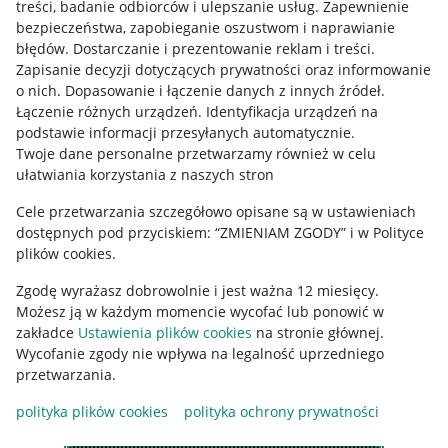
treści, badanie odbiorców i ulepszanie usług
.
Zapewnienie
Mapa miejscowości
bezpieczeństwa, zapobieganie oszustwom i naprawianie
błędów
.
Dostarczanie i prezentowanie reklam i treści
.
Informacje prawne
Zapisanie decyzji dotyczących prywatności oraz informowanie
o nich
.
Dopasowanie i łączenie danych z innych źródeł
.
Regulamin
Łączenie różnych urządzeń
.
Identyfikacja urządzeń na
podstawie informacji przesyłanych automatycznie
.
Polityka plików "cookies"
Twoje dane personalne przetwarzamy również w celu
ułatwiania korzystania z naszych stron
Ustawienia plików "cookies"
Cele przetwarzania szczegółowo opisane są w ustawieniach
Udostępnianie lokalizacji
dostępnych pod przyciskiem: “ZMIENIAM ZGODY” i w Polityce
Informacje dla Aktu o Usługach Cyfrowych
plików cookies.
Zgodę wyrażasz dobrowolnie i jest ważna 12 miesięcy.
Pobierz aplikację
Możesz ją w każdym momencie wycofać lub ponowić w
zakładce
Ustawienia plików cookies
na stronie głównej.
Wycofanie zgody nie wpływa na legalność uprzedniego
przetwarzania.
polityka plików cookies
polityka ochrony prywatności