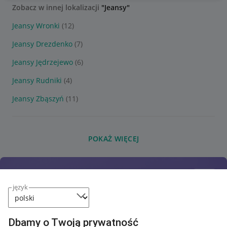
Zobacz w innej lokalizacji
"Jeansy"
Jeansy Wronki
(12)
Jeansy Drezdenko
(7)
Jeansy Jędrzejewo
(6)
Jeansy Rudniki
(4)
Jeansy Zbąszyń
(11)
POKAŻ WIĘCEJ
język
Dbamy o Twoją prywatność