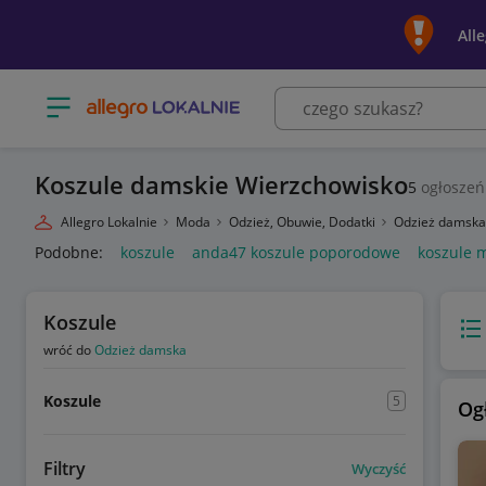
All
Otwórz menu z kategoriami
Koszule damskie Wierzchowisko
5
ogłoszeń
Allegro Lokalnie
Moda
Odzież, Obuwie, Dodatki
Odzież damsk
Podobne:
koszule
anda47 koszule poporodowe
koszule 
Koszule
Wido
wróć do
Odzież damska
Koszule
5
Og
Filtry
Wyczyść