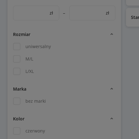
zł
–
zł
Sta
Rozmiar
uniwersalny
M/L
L/XL
Marka
bez marki
Kolor
czerwony