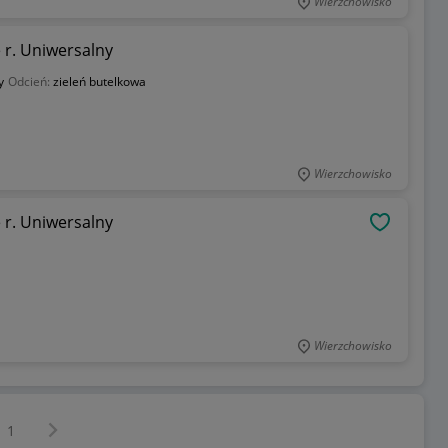
Wierzchowisko
 r. Uniwersalny
y
Odcień:
zieleń butelkowa
Wierzchowisko
 r. Uniwersalny
OBSERWU
Wierzchowisko
Następna strona
z
1