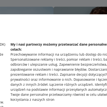
SDK)
My i nasi partnerzy możemy przetwarzać dane personaln
celach:
że
Przechowywanie informacji na urządzeniu lub dostęp do ni
Spersonalizowane reklamy i treści, pomiar reklam i treści, b
odbiorców i ulepszanie usług
.
Zapewnienie bezpieczeństwa,
zapobieganie oszustwom i naprawianie błędów
.
Dostarczani
prezentowanie reklam i treści
.
Zapisanie decyzji dotyczącyc
prywatności oraz informowanie o nich
.
Dopasowanie i łącze
danych z innych źródeł
.
Łączenie różnych urządzeń
.
Identyf
urządzeń na podstawie informacji przesyłanych automatycz
rawne
Pobierz aplikację
Twoje dane personalne przetwarzamy również w celu ułatw
korzystania z naszych stron
zw.