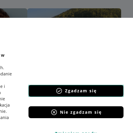
e w
ch
.
adanie
e i
Zgadzam się
h
nie
ikacja
nie
.
Nie zgadzam się
iania