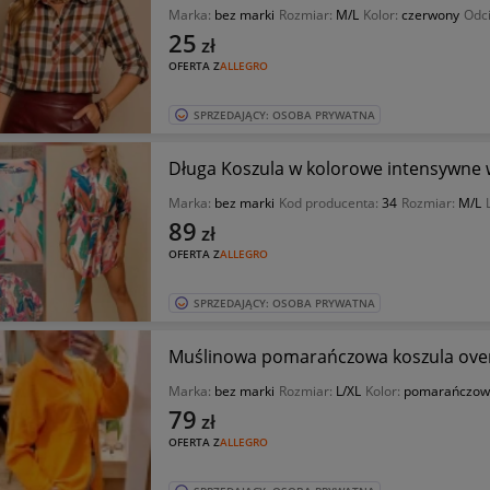
Marka:
bez marki
Rozmiar:
M/L
Kolor:
czerwony
Odc
25
zł
OFERTA Z
ALLEGRO
SPRZEDAJĄCY: OSOBA PRYWATNA
Długa Koszula w kolorowe intensywne w
Marka:
bez marki
Kod producenta:
34
Rozmiar:
M/L
89
zł
OFERTA Z
ALLEGRO
SPRZEDAJĄCY: OSOBA PRYWATNA
Muślinowa pomarańczowa koszula ove
Marka:
bez marki
Rozmiar:
L/XL
Kolor:
pomarańczow
79
zł
OFERTA Z
ALLEGRO