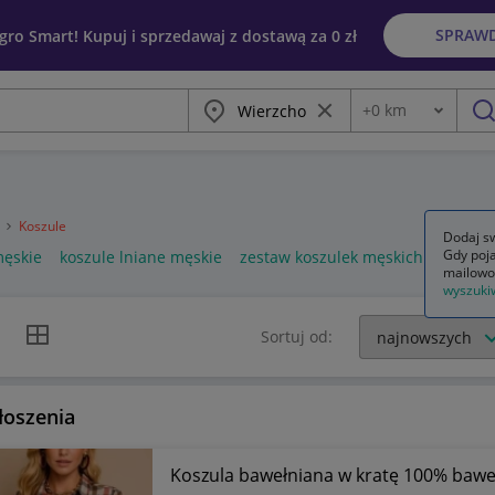
SPRAW
egro Smart! Kupuj i sprzedawaj z dostawą za 0 zł
Miasto
Wyczyść frazę
+
0
km
Odległość
szu
a
Koszule
Dodaj sw
Gdy poja
męskie
koszule lniane męskie
zestaw koszulek męskich
mailowo
wyszuki
k listy
Widok siatki
Sortuj od:
łoszenia
Koszula bawełniana w kratę 100% bawe