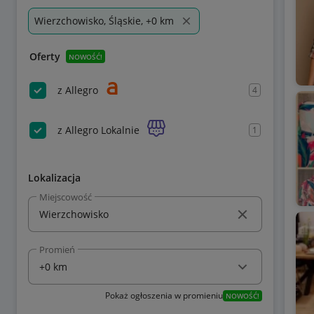
Wierzchowisko, Śląskie, +0 km
Oferty
NOWOŚĆ!
z Allegro
4
z Allegro Lokalnie
1
Lokalizacja
Miejscowość
Promień
Pokaż ogłoszenia w promieniu
NOWOŚĆ!