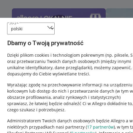
język
Dbamy o Twoją prywatność
Dzięki plikom cookies i technologiom pokrewnym
(np. piksele, 
oraz przetwarzaniu Twoich danych osobowych
(między innymi
unikalne identyfikatory, dane przeglądarki)
, możemy zapewnić, 
dopasujemy do Ciebie wyświetlane treści.
Wyrażając zgodę na przechowywanie informacji na urządzeniu
końcowym lub dostęp do nich i przetwarzanie danych (w tym w
obszarze profilowania, analiz rynkowych i statystycznych)
sprawiasz, że łatwiej będzie odnaleźć Ci w Allegro dokładnie to,
Nawigacja
czego szukasz i potrzebujesz.
Przydatne informacje
Informacje p
Administratorem Twoich danych osobowych będzie Allegro a w
niektórych przypadkach nasi partnerzy (
17
partnerów
), w tym t
Jak to działa
Regulamin