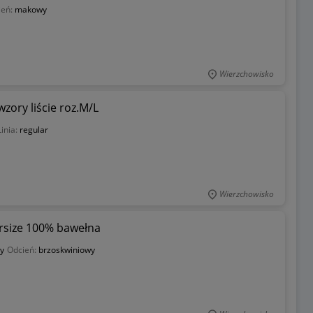
ień:
makowy
Wierzchowisko
zory liście roz.M/L
Linia:
regular
Wierzchowisko
rsize 100% bawełna
y
Odcień:
brzoskwiniowy