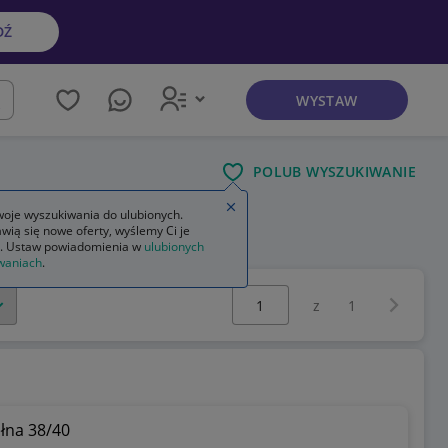
DŹ
WYSTAW
kaj
POLUB WYSZUKIWANIE
Zamknij wskazówkę
oje wyszukiwania do ulubionych.
wią się nowe oferty, wyślemy Ci je
. Ustaw powiadomienia w
ulubionych
waniach
.
Wybierz stronę:
Następna 
z
1
łna 38/40