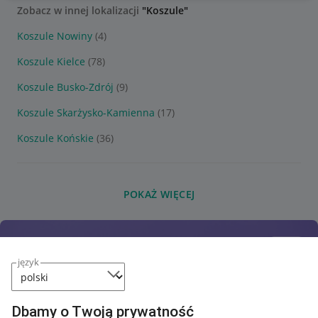
Zobacz w innej lokalizacji
"Koszule"
Koszule Nowiny
(4)
Koszule Kielce
(78)
Koszule Busko-Zdrój
(9)
Koszule Skarżysko-Kamienna
(17)
Koszule Końskie
(36)
POKAŻ WIĘCEJ
język
Dbamy o Twoją prywatność