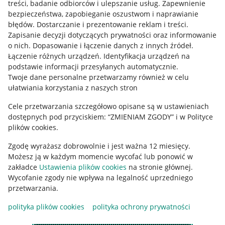
treści, badanie odbiorców i ulepszanie usług
.
Zapewnienie
Mapa miejscowości
bezpieczeństwa, zapobieganie oszustwom i naprawianie
błędów
.
Dostarczanie i prezentowanie reklam i treści
.
Informacje prawne
Zapisanie decyzji dotyczących prywatności oraz informowanie
o nich
.
Dopasowanie i łączenie danych z innych źródeł
.
Regulamin
Łączenie różnych urządzeń
.
Identyfikacja urządzeń na
podstawie informacji przesyłanych automatycznie
.
Polityka plików "cookies"
Twoje dane personalne przetwarzamy również w celu
ułatwiania korzystania z naszych stron
Ustawienia plików "cookies"
Cele przetwarzania szczegółowo opisane są w ustawieniach
Udostępnianie lokalizacji
dostępnych pod przyciskiem: “ZMIENIAM ZGODY” i w Polityce
Informacje dla Aktu o Usługach Cyfrowych
plików cookies.
Zgodę wyrażasz dobrowolnie i jest ważna 12 miesięcy.
Pobierz aplikację
Możesz ją w każdym momencie wycofać lub ponowić w
zakładce
Ustawienia plików cookies
na stronie głównej.
Wycofanie zgody nie wpływa na legalność uprzedniego
przetwarzania.
polityka plików cookies
polityka ochrony prywatności