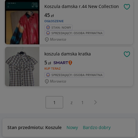
Koszula damska r.44 New Collection
OBSE
45
zł
OGŁOSZENIE
STAN: NOWY
SPRZEDAJĄCY: OSOBA PRYWATNA
Morawica
koszula damska kratka
OBSE
5
zł
KUP TERAZ
SPRZEDAJĄCY: OSOBA PRYWATNA
Morawica
Wybierz stronę:
Następna strona
z
1
Stan przedmiotu: Koszule
Nowy
Bardzo dobry