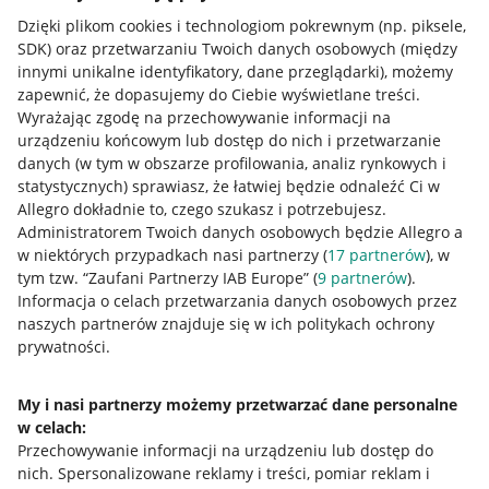
Dzięki plikom cookies i technologiom pokrewnym
(np. piksele,
SDK)
oraz przetwarzaniu Twoich danych osobowych
(między
innymi unikalne identyfikatory, dane przeglądarki)
, możemy
zapewnić, że dopasujemy do Ciebie wyświetlane treści.
Wyrażając zgodę na przechowywanie informacji na
urządzeniu końcowym lub dostęp do nich i przetwarzanie
danych (w tym w obszarze profilowania, analiz rynkowych i
statystycznych) sprawiasz, że łatwiej będzie odnaleźć Ci w
Allegro dokładnie to, czego szukasz i potrzebujesz.
Administratorem Twoich danych osobowych będzie Allegro a
w niektórych przypadkach nasi partnerzy (
17
partnerów
), w
tym tzw. “Zaufani Partnerzy IAB Europe” (
9
partnerów
).
Przydatne informacje
Informacja o celach przetwarzania danych osobowych przez
naszych partnerów znajduje się w ich politykach ochrony
prywatności.
Jak to działa
Napisz do nas
My i nasi partnerzy możemy przetwarzać dane personalne
w celach:
Allegro Gadane dla sprzedających
Przechowywanie informacji na urządzeniu lub dostęp do
Allegro Gadane dla kupujących
nich
.
Spersonalizowane reklamy i treści, pomiar reklam i