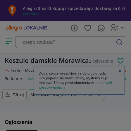
Allegro Smart! Kupuj i sprzedawaj z dostawą za 0 zł
Sprawdź »
Otwórz menu z kategoriami
szukaj
Koszule damskie Morawica
2
ogłoszenia
POL
egro Lokalnie
Moda
Odzież, Obuwie, Dodatki
Odzież damska
Koszule
Zamkn
Dodaj swoje wyszukiwania do ulubionych.
Gdy pojawią się nowe oferty, wyślemy Ci je
Podobne:
koszule
anda47 koszule poporodowe
koszule mę
mailowo. Ustaw powiadomienia w
ulubionych
wyszukiwaniach
.
Filtruj
Morawica, Świętokrzyskie, +0 km
Ogłoszenia