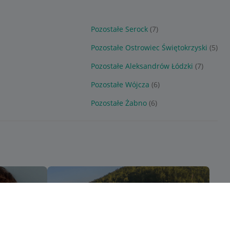
Pozostałe Serock
(7)
Pozostałe Ostrowiec Świętokrzyski
(5)
Pozostałe Aleksandrów Łódzki
(7)
Pozostałe Wójcza
(6)
Pozostałe Żabno
(6)