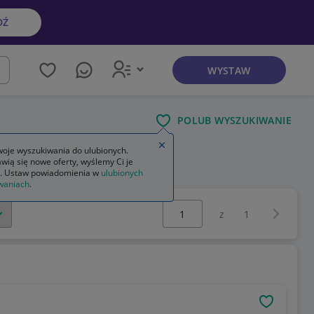
DŹ
WYSTAW
kaj
POLUB WYSZUKIWANIE
Zamknij wskazówkę
oje wyszukiwania do ulubionych.
wią się nowe oferty, wyślemy Ci je
. Ustaw powiadomienia w
ulubionych
waniach
.
Wybierz stronę:
Następna 
z
1
OBSERWU