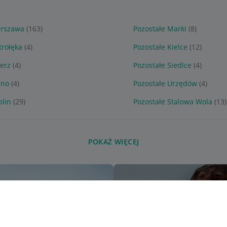
arszawa
(163)
Pozostałe Marki
(8)
trołęka
(4)
Pozostałe Kielce
(12)
ierz
(4)
Pozostałe Siedlce
(4)
lno
(4)
Pozostałe Urzędów
(4)
blin
(29)
Pozostałe Stalowa Wola
(13)
POKAŻ WIĘCEJ