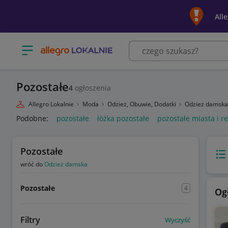
All
Otwórz menu z kategoriami
Pozostałe
4
ogłoszenia
Allegro Lokalnie
Moda
Odzież, Obuwie, Dodatki
Odzież damsk
Podobne:
pozostałe
łóżka pozostałe
pozostałe miasta i r
Pozostałe
Wido
wróć do
Odzież damska
Pozostałe
4
Og
Filtry
Wyczyść