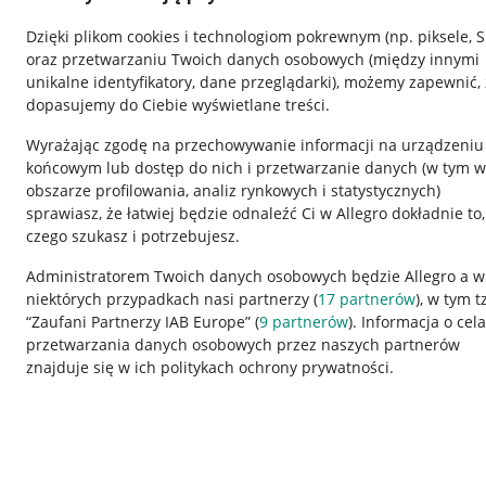
Dzięki plikom cookies i technologiom pokrewnym
(np. piksele, 
oraz przetwarzaniu Twoich danych osobowych
(między innymi
unikalne identyfikatory, dane przeglądarki)
, możemy zapewnić, 
dopasujemy do Ciebie wyświetlane treści.
Wyrażając zgodę na przechowywanie informacji na urządzeniu
końcowym lub dostęp do nich i przetwarzanie danych (w tym w
obszarze profilowania, analiz rynkowych i statystycznych)
sprawiasz, że łatwiej będzie odnaleźć Ci w Allegro dokładnie to,
Nawigacja
czego szukasz i potrzebujesz.
Przydatne informacje
Informacje p
Administratorem Twoich danych osobowych będzie Allegro a w
niektórych przypadkach nasi partnerzy (
17
partnerów
), w tym t
Jak to działa
Regulamin
“Zaufani Partnerzy IAB Europe” (
9
partnerów
). Informacja o cel
Napisz do nas
Polityka plików
przetwarzania danych osobowych przez naszych partnerów
znajduje się w ich politykach ochrony prywatności.
Allegro Gadane dla sprzedających
Ustawienia plik
Allegro Gadane dla kupujących
Udostępnianie l
Mapa miejscowości
Informacje dla