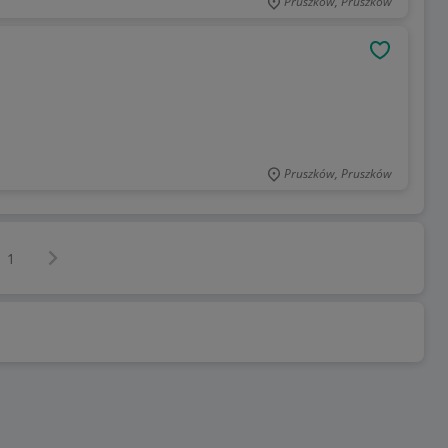
Pruszków, Pruszków
OBSERWU
Pruszków, Pruszków
Następna strona
z
1