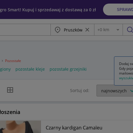
SPRAW
egro Smart! Kupuj i sprzedawaj z dostawą za 0 zł
Miasto
Wyczyść frazę
+
0
km
Odległość
szu
a
Pozostałe
Dodaj sw
Gdy poja
egiony
pozostałe kleje
pozostałe grzejniki
mailowo
wyszuki
k listy
Widok siatki
Sortuj od:
łoszenia
Czarny kardigan Camaïeu