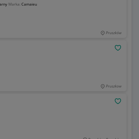
arny
Marka:
Camaieu
Pruszków
OBSERWU
Pruszkow
OBSERWU