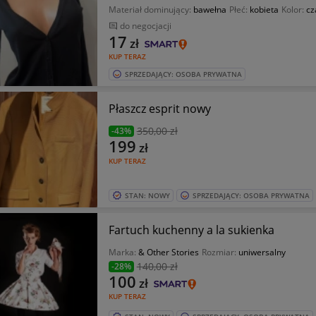
Materiał dominujący:
bawełna
Płeć:
kobieta
Kolor:
cz
do negocjacji
17
zł
KUP TERAZ
SPRZEDAJĄCY: OSOBA PRYWATNA
Płaszcz esprit nowy
350
,00 zł
-43%
199
zł
KUP TERAZ
STAN: NOWY
SPRZEDAJĄCY: OSOBA PRYWATNA
Fartuch kuchenny a la sukienka
Marka:
& Other Stories
Rozmiar:
uniwersalny
140
,00 zł
-28%
100
zł
KUP TERAZ