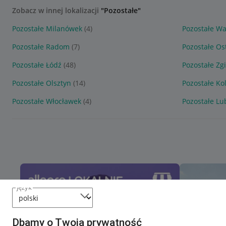
Zobacz w innej lokalizacji
"Pozostałe"
Pozostałe Milanówek
(4)
Pozostałe W
Pozostałe Radom
(7)
Pozostałe Os
Pozostałe Łódź
(48)
Pozostałe Zg
Pozostałe Olsztyn
(14)
Pozostałe Ko
Pozostałe Włocławek
(4)
Pozostałe Lu
język
Dbamy o Twoją prywatność