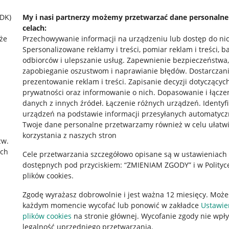
SDK)
My i nasi partnerzy możemy przetwarzać dane personaln
celach:
że
Przechowywanie informacji na urządzeniu lub dostęp do ni
Spersonalizowane reklamy i treści, pomiar reklam i treści, b
odbiorców i ulepszanie usług
.
Zapewnienie bezpieczeństwa,
zapobieganie oszustwom i naprawianie błędów
.
Dostarczani
prezentowanie reklam i treści
.
Zapisanie decyzji dotyczącyc
prywatności oraz informowanie o nich
.
Dopasowanie i łącze
danych z innych źródeł
.
Łączenie różnych urządzeń
.
Identyf
urządzeń na podstawie informacji przesyłanych automatycz
rawne
Pobierz aplikację
Twoje dane personalne przetwarzamy również w celu ułatw
korzystania z naszych stron
zw.
ach
Cele przetwarzania szczegółowo opisane są w ustawieniach
 "cookies"
dostępnych pod przyciskiem: “ZMIENIAM ZGODY” i w Polityc
plików cookies.
ów "cookies"
Zgodę wyrażasz dobrowolnie i jest ważna 12 miesięcy. Może
okalizacji
każdym momencie wycofać lub ponowić w zakładce
Ustawie
 Aktu o Usługach Cyfrowych
plików cookies
na stronie głównej. Wycofanie zgody nie wpł
legalność uprzedniego przetwarzania.