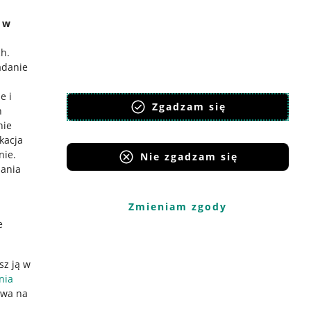
e w
ch
.
adanie
e i
Zgadzam się
h
nie
ikacja
nie
.
Nie zgadzam się
iania
Zmieniam zgody
e
sz ją w
nia
ywa na