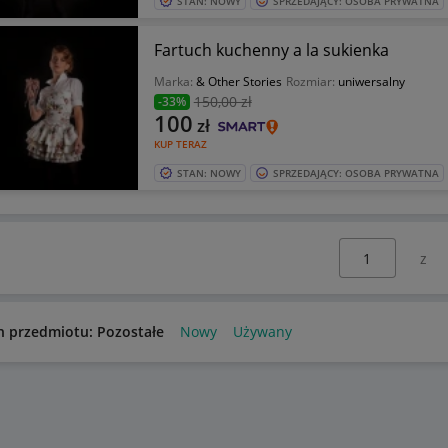
STAN: NOWY
SPRZEDAJĄCY: OSOBA PRYWATNA
Fartuch kuchenny a la sukienka
Marka:
& Other Stories
Rozmiar:
uniwersalny
150
,00 zł
-33%
100
zł
KUP TERAZ
STAN: NOWY
SPRZEDAJĄCY: OSOBA PRYWATNA
Wybierz stronę:
n przedmiotu: Pozostałe
Nowy
Używany