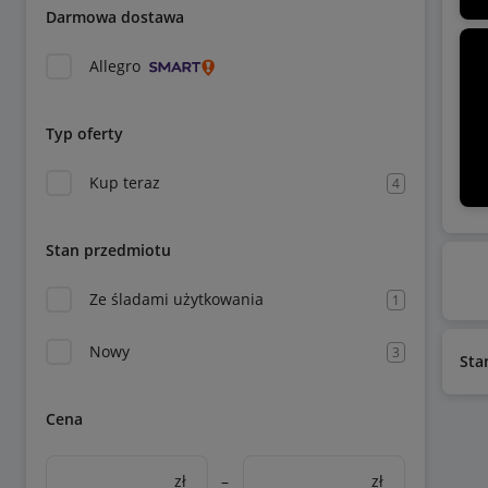
Darmowa dostawa
Allegro
Typ oferty
Kup teraz
4
Stan przedmiotu
Ze śladami użytkowania
1
Nowy
3
Sta
Cena
zł
–
zł