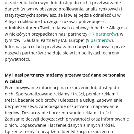
urządzeniu końcowym lub dostęp do nich i przetwarzanie
danych (w tym w obszarze profilowania, analiz rynkowych i
statystycznych) sprawiasz, że łatwiej będzie odnaleźć Ci w
Allegro dokładnie to, czego szukasz i potrzebujesz.
Przydatne informacje
Administratorem Twoich danych osobowych będzie Allegro a
w niektórych przypadkach nasi partnerzy (
17
partnerów
), w
Jak to działa
tym tzw. “Zaufani Partnerzy IAB Europe” (
9
partnerów
).
Informacja o celach przetwarzania danych osobowych przez
Napisz do nas
naszych partnerów znajduje się w ich politykach ochrony
prywatności.
Allegro Gadane dla sprzedających
Allegro Gadane dla kupujących
My i nasi partnerzy możemy przetwarzać dane personalne
Mapa miejscowości
w celach:
Przechowywanie informacji na urządzeniu lub dostęp do
nich
.
Spersonalizowane reklamy i treści, pomiar reklam i
Informacje prawne
treści, badanie odbiorców i ulepszanie usług
.
Zapewnienie
bezpieczeństwa, zapobieganie oszustwom i naprawianie
Regulamin
błędów
.
Dostarczanie i prezentowanie reklam i treści
.
Polityka plików "cookies"
Zapisanie decyzji dotyczących prywatności oraz informowanie
o nich
.
Dopasowanie i łączenie danych z innych źródeł
.
Ustawienia plików "cookies"
Łączenie różnych urządzeń
.
Identyfikacja urządzeń na