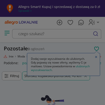
Allegro Smart! Kupuj i sprzedawaj z dostawą za 0 zł
Sprawdź »
Otwórz menu z kategoriami
szukaj
Pozostałe
0
ogłoszeń
POL
ro Lokalnie
Moda
Odzież, Obuwie, Dodatki
Odzież damska
Pozostałe
Zamkn
Dodaj swoje wyszukiwania do ulubionych.
Gdy pojawią się nowe oferty, wyślemy Ci je
Podobne:
pozostałe
łóżka pozostałe
pozostałe miasta i regi
mailowo. Ustaw powiadomienia w
ulubionych
wyszukiwaniach
.
Filtruj
Słońsko, Kujawsko-pomorskie, +0 km