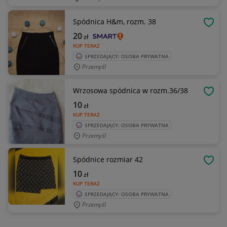
Spódnica H&m, rozm. 38
OBSE
20
zł
KUP TERAZ
SPRZEDAJĄCY: OSOBA PRYWATNA
Przemyśl
Wrzosowa spódnica w rozm.36/38
OBSE
10
zł
KUP TERAZ
SPRZEDAJĄCY: OSOBA PRYWATNA
Przemyśl
Spódnice rozmiar 42
OBSE
10
zł
KUP TERAZ
SPRZEDAJĄCY: OSOBA PRYWATNA
Przemyśl