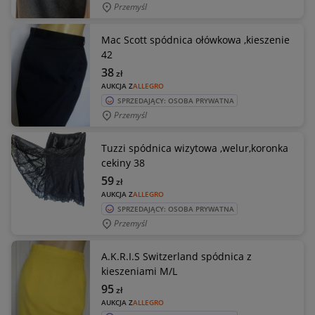
Przemyśl
Mac Scott spódnica ołówkowa ,kieszenie
42
38
zł
AUKCJA Z
ALLEGRO
SPRZEDAJĄCY: OSOBA PRYWATNA
Przemyśl
Tuzzi spódnica wizytowa ,welur,koronka
cekiny 38
59
zł
AUKCJA Z
ALLEGRO
SPRZEDAJĄCY: OSOBA PRYWATNA
Przemyśl
A.K.R.I.S Switzerland spódnica z
kieszeniami M/L
95
zł
AUKCJA Z
ALLEGRO