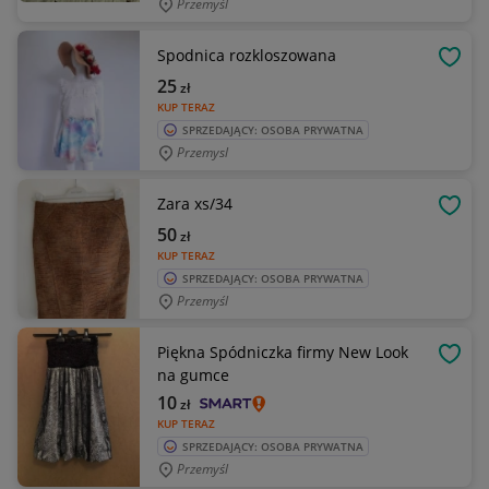
Przemyśl
Spodnica rozkloszowana
OBSE
25
zł
KUP TERAZ
SPRZEDAJĄCY: OSOBA PRYWATNA
Przemysl
Zara xs/34
OBSE
50
zł
KUP TERAZ
SPRZEDAJĄCY: OSOBA PRYWATNA
Przemyśl
Piękna Spódniczka firmy New Look
OBSE
na gumce
10
zł
KUP TERAZ
SPRZEDAJĄCY: OSOBA PRYWATNA
Przemyśl