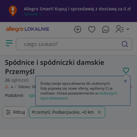
Allegro Smart! Kupuj i sprzedawaj z dostawą za 0 zł
Sprawdź »
Otwórz menu z kategoriami
szukaj
Spódnice i spódniczki damskie
Przemyśl
POL
26
ogłoszeń
Zamkn
Dodaj swoje wyszukiwania do ulubionych.
Moda
Odzież, Obuwie, Dodatki
Odzież damska
Spódnice i spódniczki
Gdy pojawią się nowe oferty, wyślemy Ci je
mailowo. Ustaw powiadomienia w
ulubionych
Podobne:
spódnice i spódniczki
wyszukiwaniach
.
Filtruj
Przemyśl, Podkarpackie, +0 km