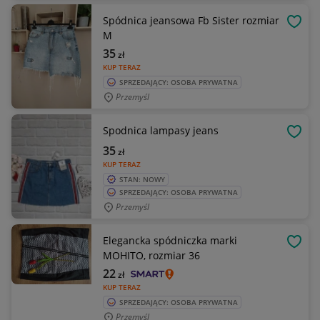
Spódnica jeansowa Fb Sister rozmiar
OBSE
M
35
zł
KUP TERAZ
SPRZEDAJĄCY: OSOBA PRYWATNA
Przemyśl
Spodnica lampasy jeans
OBSE
35
zł
KUP TERAZ
STAN: NOWY
SPRZEDAJĄCY: OSOBA PRYWATNA
Przemyśl
Elegancka spódniczka marki
OBSE
MOHITO, rozmiar 36
22
zł
KUP TERAZ
SPRZEDAJĄCY: OSOBA PRYWATNA
Przemyśl