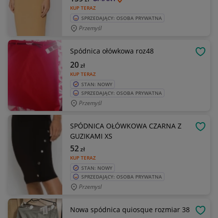
KUP TERAZ
SPRZEDAJĄCY: OSOBA PRYWATNA
Przemyśl
Spódnica ołówkowa roz48
OBSE
20
zł
KUP TERAZ
STAN: NOWY
SPRZEDAJĄCY: OSOBA PRYWATNA
Przemyśl
SPÓDNICA OŁÓWKOWA CZARNA Z
OBSE
GUZIKAMI XS
52
zł
KUP TERAZ
STAN: NOWY
SPRZEDAJĄCY: OSOBA PRYWATNA
Przemysl
Nowa spódnica quiosque rozmiar 38
OBSE