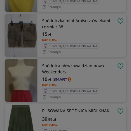
SPRZEDAJĄCY: OSOBA PRYWATNA
Przemyśl
Spódniczka mini Amisu z ćwiekami
OBSE
rozmiar 38
15
zł
KUP TERAZ
SPRZEDAJĄCY: OSOBA PRYWATNA
Przemyśl
Spódnica ołówkowa dzianinowa
OBSE
Weekenders
10
zł
KUP TERAZ
SPRZEDAJĄCY: OSOBA PRYWATNA
Przemyśl
PLISOWANA SPÓDNICA MIDI KHAKI
OBSE
39
,99
zł
KUP TERAZ
STAN: NOWY