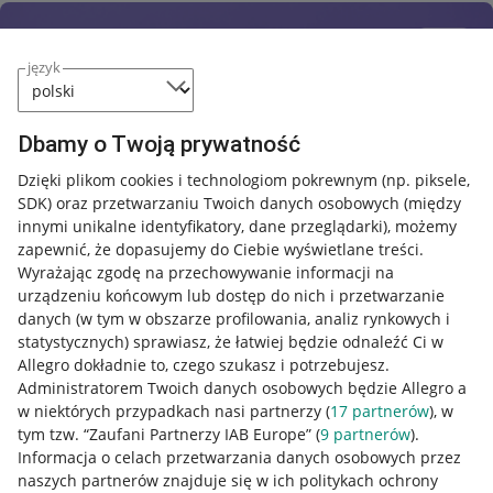
język
Dbamy o Twoją prywatność
Dzięki plikom cookies i technologiom pokrewnym
(np. piksele,
SDK)
oraz przetwarzaniu Twoich danych osobowych
(między
innymi unikalne identyfikatory, dane przeglądarki)
, możemy
zapewnić, że dopasujemy do Ciebie wyświetlane treści.
Wyrażając zgodę na przechowywanie informacji na
urządzeniu końcowym lub dostęp do nich i przetwarzanie
danych (w tym w obszarze profilowania, analiz rynkowych i
statystycznych) sprawiasz, że łatwiej będzie odnaleźć Ci w
Allegro dokładnie to, czego szukasz i potrzebujesz.
Administratorem Twoich danych osobowych będzie Allegro a
w niektórych przypadkach nasi partnerzy (
17
partnerów
), w
tym tzw. “Zaufani Partnerzy IAB Europe” (
9
partnerów
).
Przydatne informacje
Informacja o celach przetwarzania danych osobowych przez
naszych partnerów znajduje się w ich politykach ochrony