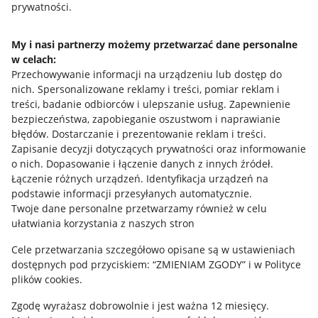
prywatności.
Jak to działa
Napisz do nas
My i nasi partnerzy możemy przetwarzać dane personalne
w celach:
Allegro Gadane dla sprzedających
Przechowywanie informacji na urządzeniu lub dostęp do
Allegro Gadane dla kupujących
nich
.
Spersonalizowane reklamy i treści, pomiar reklam i
treści, badanie odbiorców i ulepszanie usług
.
Zapewnienie
Mapa miejscowości
bezpieczeństwa, zapobieganie oszustwom i naprawianie
błędów
.
Dostarczanie i prezentowanie reklam i treści
.
Informacje prawne
Zapisanie decyzji dotyczących prywatności oraz informowanie
o nich
.
Dopasowanie i łączenie danych z innych źródeł
.
Regulamin
Łączenie różnych urządzeń
.
Identyfikacja urządzeń na
podstawie informacji przesyłanych automatycznie
.
Polityka plików "cookies"
Twoje dane personalne przetwarzamy również w celu
ułatwiania korzystania z naszych stron
Ustawienia plików "cookies"
Cele przetwarzania szczegółowo opisane są w ustawieniach
Udostępnianie lokalizacji
dostępnych pod przyciskiem: “ZMIENIAM ZGODY” i w Polityce
Informacje dla Aktu o Usługach Cyfrowych
plików cookies.
Zgodę wyrażasz dobrowolnie i jest ważna 12 miesięcy.
Pobierz aplikację