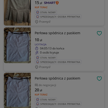
15
zł
KUP TERAZ
STAN: NOWY
SPRZEDAJĄCY: OSOBA PRYWATNA
Przemyśl
Perłowa spódnica z paskiem
OBSE
10
zł
LICYTACJA
04:05:13
do końca
0 osób licytuje
STAN: NOWY
SPRZEDAJĄCY: OSOBA PRYWATNA
Przemyśl
Perłowa spódnica z paskiem
OBSE
do negocjacji
20
zł
KUP TERAZ
STAN: NOWY
SPRZEDAJĄCY: OSOBA PRYWATNA