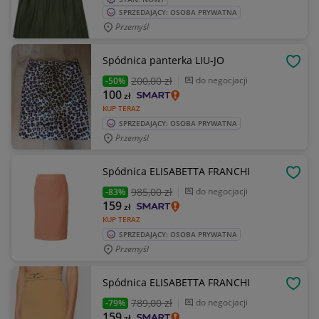
SPRZEDAJĄCY: OSOBA PRYWATNA
Przemyśl
Spódnica panterka LIU-JO
OBSE
200
,00 zł
do negocjacji
-50%
100
zł
KUP TERAZ
SPRZEDAJĄCY: OSOBA PRYWATNA
Przemyśl
Spódnica ELISABETTA FRANCHI
OBSE
985
,00 zł
do negocjacji
-83%
159
zł
KUP TERAZ
SPRZEDAJĄCY: OSOBA PRYWATNA
Przemyśl
Spódnica ELISABETTA FRANCHI
OBSE
789
,00 zł
do negocjacji
-79%
159
zł