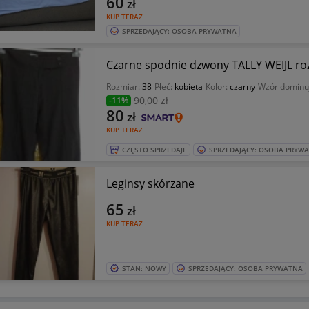
60
zł
KUP TERAZ
SPRZEDAJĄCY: OSOBA PRYWATNA
Czarne spodnie dzwony TALLY WEIJL ro
Rozmiar:
38
Płeć:
kobieta
Kolor:
czarny
Wzór dominu
90
,00 zł
-11%
80
zł
KUP TERAZ
CZĘSTO SPRZEDAJE
SPRZEDAJĄCY: OSOBA PRYW
Leginsy skórzane
65
zł
KUP TERAZ
STAN: NOWY
SPRZEDAJĄCY: OSOBA PRYWATNA