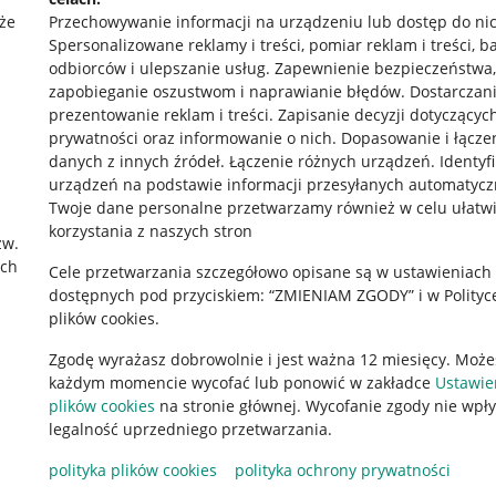
że
Przechowywanie informacji na urządzeniu lub dostęp do ni
Spersonalizowane reklamy i treści, pomiar reklam i treści, b
odbiorców i ulepszanie usług
.
Zapewnienie bezpieczeństwa,
zapobieganie oszustwom i naprawianie błędów
.
Dostarczani
prezentowanie reklam i treści
.
Zapisanie decyzji dotyczącyc
prywatności oraz informowanie o nich
.
Dopasowanie i łącze
danych z innych źródeł
.
Łączenie różnych urządzeń
.
Identyf
urządzeń na podstawie informacji przesyłanych automatycz
rawne
Pobierz aplikację
Twoje dane personalne przetwarzamy również w celu ułatw
korzystania z naszych stron
zw.
ach
Cele przetwarzania szczegółowo opisane są w ustawieniach
 "cookies"
dostępnych pod przyciskiem: “ZMIENIAM ZGODY” i w Polityc
plików cookies.
ów "cookies"
Zgodę wyrażasz dobrowolnie i jest ważna 12 miesięcy. Może
okalizacji
każdym momencie wycofać lub ponowić w zakładce
Ustawie
 Aktu o Usługach Cyfrowych
plików cookies
na stronie głównej. Wycofanie zgody nie wpł
legalność uprzedniego przetwarzania.
polityka plików cookies
polityka ochrony prywatności