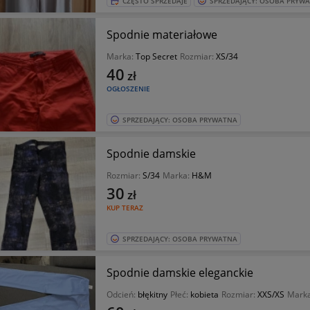
CZĘSTO SPRZEDAJE
SPRZEDAJĄCY: OSOBA PRYW
Spodnie materiałowe
Marka:
Top Secret
Rozmiar:
XS/34
40
zł
OGŁOSZENIE
SPRZEDAJĄCY: OSOBA PRYWATNA
Spodnie damskie
Rozmiar:
S/34
Marka:
H&M
30
zł
KUP TERAZ
SPRZEDAJĄCY: OSOBA PRYWATNA
Spodnie damskie eleganckie
Odcień:
błękitny
Płeć:
kobieta
Rozmiar:
XXS/XS
Mark