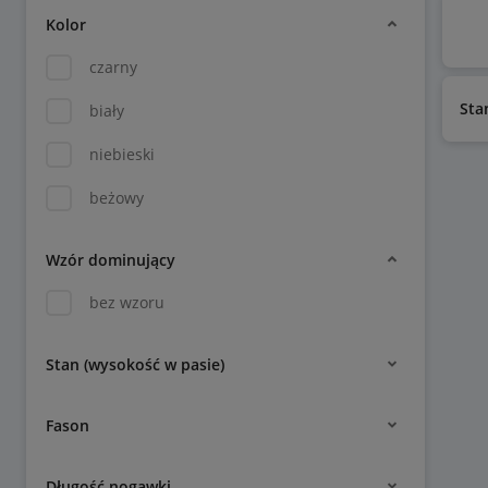
Kolor
czarny
Sta
biały
niebieski
beżowy
Wzór dominujący
bez wzoru
Stan (wysokość w pasie)
Fason
Długość nogawki