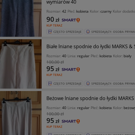
wymiarów 40
Rozmiar:
42
Płeć:
kobieta
Kolor:
czarny
Kolor dodatk
90
zł
KUP TERAZ
CZĘSTO SPRZEDAJE
SPRZEDAJĄCY: OSOBA PRYW
Białe lniane spodnie do łydki MARKS &
Rozmiar:
40
Linia:
regular
Płeć:
kobieta
Kolor:
biały
100
,00 zł
95
zł
KUP TERAZ
CZĘSTO SPRZEDAJE
SPRZEDAJĄCY: OSOBA PRYW
Beżowe lniane spodnie do łydki MARKS
Rozmiar:
40
Linia:
regular
Płeć:
kobieta
Kolor:
beżow
100
,00 zł
95
zł
KUP TERAZ