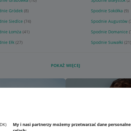
dnie Grabówka
(10)
Spodnie Białystok
(2
dnie Gródek
(8)
Spodnie Sokółka
(9)
nie Siedlce
(74)
Spodnie Augustów
(
dnie Łomża
(41)
Spodnie Domanice
(
nie Ełk
(27)
Spodnie Suwałki
(21
POKAŻ WIĘCEJ
SDK)
My i nasi partnerzy możemy przetwarzać dane personaln
celach: