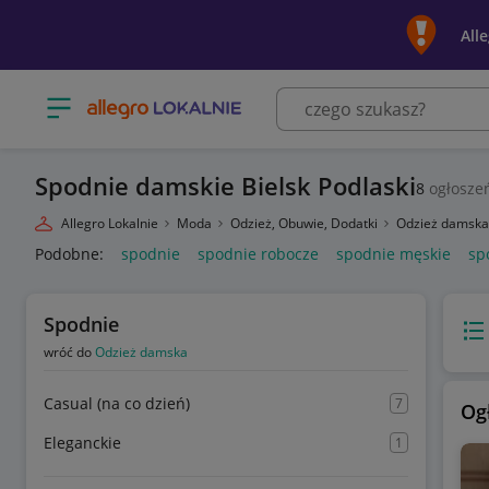
All
Otwórz menu z kategoriami
Spodnie damskie Bielsk Podlaski
8
ogłosze
Allegro Lokalnie
Moda
Odzież, Obuwie, Dodatki
Odzież damsk
Podobne:
spodnie
spodnie robocze
spodnie męskie
sp
Spodnie
Wido
wróć do
Odzież damska
Casual (na co dzień)
7
Og
Eleganckie
1