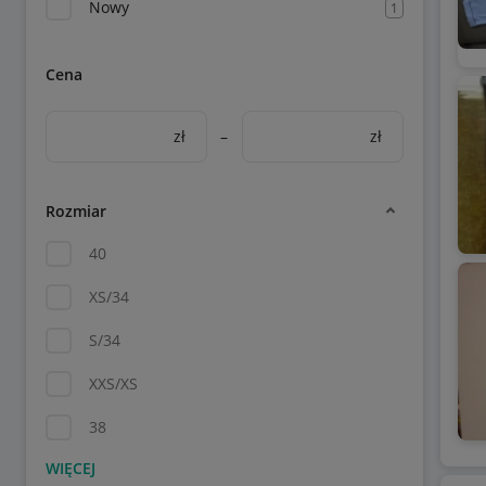
Nowy
1
Cena
zł
–
zł
Rozmiar
40
XS/34
S/34
XXS/XS
38