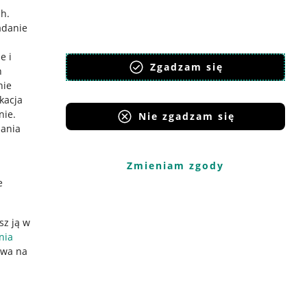
ch
.
adanie
e i
Zgadzam się
h
nie
ikacja
nie
.
Nie zgadzam się
iania
Zmieniam zgody
e
sz ją w
nia
ywa na