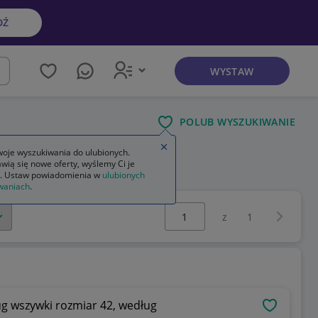
DŹ
WYSTAW
kaj
POLUB WYSZUKIWANIE
Zamknij wskazówkę
oje wyszukiwania do ulubionych.
wią się nowe oferty, wyślemy Ci je
. Ustaw powiadomienia w
ulubionych
waniach
.
Wybierz stronę:
Następna 
z
1
 wszywki rozmiar 42, według
OBSERWU