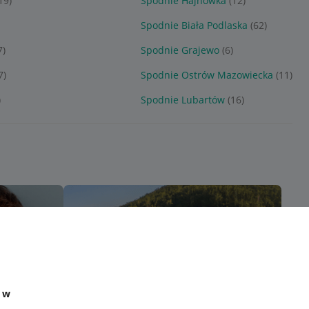
19)
Spodnie Hajnówka
(12)
Spodnie Biała Podlaska
(62)
7)
Spodnie Grajewo
(6)
7)
Spodnie Ostrów Mazowiecka
(11)
)
Spodnie Lubartów
(16)
e w