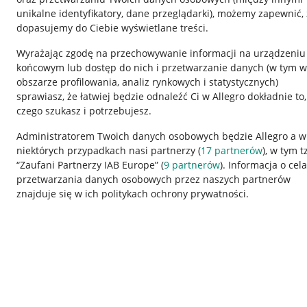
unikalne identyfikatory, dane przeglądarki)
, możemy zapewnić, 
dopasujemy do Ciebie wyświetlane treści.
Wyrażając zgodę na przechowywanie informacji na urządzeniu
końcowym lub dostęp do nich i przetwarzanie danych (w tym w
obszarze profilowania, analiz rynkowych i statystycznych)
sprawiasz, że łatwiej będzie odnaleźć Ci w Allegro dokładnie to,
czego szukasz i potrzebujesz.
Przydatne informacje
Informacje p
Administratorem Twoich danych osobowych będzie Allegro a w
niektórych przypadkach nasi partnerzy (
17
partnerów
), w tym t
Jak to działa
Regulamin
“Zaufani Partnerzy IAB Europe” (
9
partnerów
). Informacja o cel
Napisz do nas
Polityka plików
przetwarzania danych osobowych przez naszych partnerów
znajduje się w ich politykach ochrony prywatności.
Allegro Gadane dla sprzedających
Ustawienia plik
Allegro Gadane dla kupujących
Udostępnianie l
Mapa miejscowości
Informacje dla