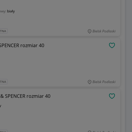
owy:
biały
Bielsk Podlaski
ATNA
 SPENCER rozmiar 40
OBSERWU
Bielsk Podlaski
ATNA
 & SPENCER rozmiar 40
OBSERWU
y