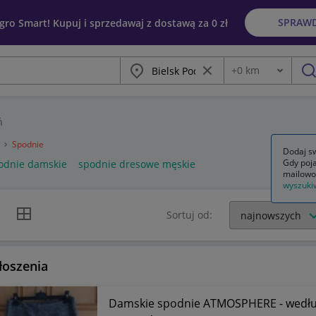
SPRAW
egro Smart! Kupuj i sprzedawaj z dostawą za 0 zł
Miasto
Wyczyść frazę
+
0
km
Odległość
szu
ń
a
Spodnie
Dodaj sw
Gdy poja
odnie damskie
spodnie dresowe męskie
mailowo
wyszuki
k listy
Widok siatki
Sortuj od:
łoszenia
Damskie spodnie ATMOSPHERE - według