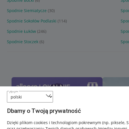
Spodnie Boćki
(6)
Spo
Spodnie Siemiatycze
(30)
Spo
Spodnie Sokołów Podlaski
(114)
Spod
Spodnie Łuków
(246)
Spo
Spodnie Stoczek
(6)
Spod
język
Dbamy o Twoją prywatność
Dzięki plikom cookies i technologiom pokrewnym
(np. piksele, 
oraz przetwarzaniu Twoich danych osobowych
(między innymi