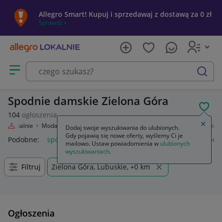
Allegro Smart! Kupuj i sprzedawaj z dostawą za 0 zł
Sprawdź »
Otwórz menu z kategoriami
szukaj
Spodnie damskie Zielona Góra
POL
104
ogłoszenia
Zamkn
egro Lokalnie
Moda
Odzież, Obuwie, Dodatki
Odzież damska
Spodnie
Dodaj swoje wyszukiwania do ulubionych.
Gdy pojawią się nowe oferty, wyślemy Ci je
Podobne:
spodnie
spodnie robocze
spodnie męskie
spod
mailowo. Ustaw powiadomienia w
ulubionych
wyszukiwaniach
.
Filtruj
Zielona Góra, Lubuskie, +0 km
Ogłoszenia