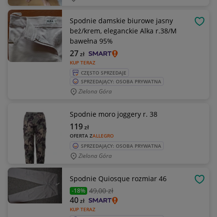
Spodnie damskie biurowe jasny
OBSE
beż/krem, eleganckie Alka r.38/M
bawełna 95%
27
zł
KUP TERAZ
CZĘSTO SPRZEDAJE
SPRZEDAJĄCY: OSOBA PRYWATNA
Zielona Góra
Spodnie moro joggery r. 38
119
zł
OFERTA Z
ALLEGRO
SPRZEDAJĄCY: OSOBA PRYWATNA
Zielona Góra
Spodnie Quiosque rozmiar 46
OBSE
49
,00 zł
-18%
40
zł
KUP TERAZ