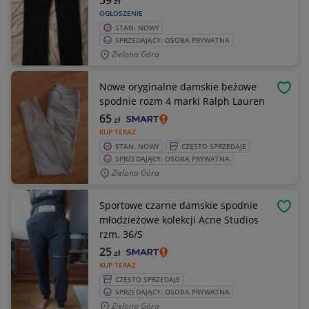
59
zł
OGŁOSZENIE
STAN: NOWY
SPRZEDAJĄCY: OSOBA PRYWATNA
Zielona Góra
Nowe oryginalne damskie beżowe
OBSE
spodnie rozm 4 marki Ralph Lauren
65
zł
KUP TERAZ
STAN: NOWY
CZĘSTO SPRZEDAJE
SPRZEDAJĄCY: OSOBA PRYWATNA
Zielona Góra
Sportowe czarne damskie spodnie
OBSE
młodzieżowe kolekcji Acne Studios
rzm. 36/S
25
zł
KUP TERAZ
CZĘSTO SPRZEDAJE
SPRZEDAJĄCY: OSOBA PRYWATNA
Zielona Góra