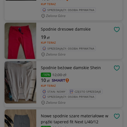
KUP TERAZ
SPRZEDAJĄCY: OSOBA PRYWATNA
Zielona Góra
Spodnie dresowe damskie
OBSE
19
zł
KUP TERAZ
SPRZEDAJĄCY: OSOBA PRYWATNA
Zielona Góra
Spodnie beżowe damskie Shein
OBSE
12
,00 zł
-16%
10
zł
KUP TERAZ
STAN: NOWY
CZĘSTO SPRZEDAJE
SPRZEDAJĄCY: OSOBA PRYWATNA
Zielona Góra
Nowe spodnie szare materiałowe w
OBSE
prążki tapered fit Next L/40/12