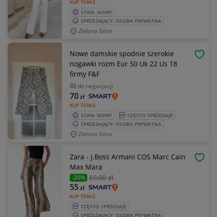
KUP TERAZ
STAN: NOWY
SPRZEDAJĄCY: OSOBA PRYWATNA
Zielona Góra
Nowe damskie spodnie szerokie
OBSE
nogawki rozm Eur 50 Uk 22 Us 18
firmy F&F
do negocjacji
70
zł
KUP TERAZ
STAN: NOWY
CZĘSTO SPRZEDAJE
SPRZEDAJĄCY: OSOBA PRYWATNA
Zielona Góra
Zara - j.Boss Armani COS Marc Cain
OBSE
Max Mara
69
,00 zł
-20%
55
zł
KUP TERAZ
CZĘSTO SPRZEDAJE
SPRZEDAJĄCY: OSOBA PRYWATNA