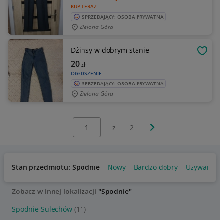
KUP TERAZ
SPRZEDAJĄCY: OSOBA PRYWATNA
Zielona Góra
Dżinsy w dobrym stanie
OBSE
20
zł
OGŁOSZENIE
SPRZEDAJĄCY: OSOBA PRYWATNA
Zielona Góra
Wybierz stronę:
Następna strona
z
2
Stan przedmiotu: Spodnie
Nowy
Bardzo dobry
Używany
Zobacz w innej lokalizacji
"Spodnie"
Spodnie Sulechów
(11)