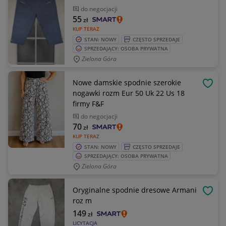
do negocjacji
55
zł
KUP TERAZ
STAN: NOWY
CZĘSTO SPRZEDAJE
SPRZEDAJĄCY: OSOBA PRYWATNA
Zielona Góra
Nowe damskie spodnie szerokie
OBSE
nogawki rozm Eur 50 Uk 22 Us 18
firmy F&F
do negocjacji
70
zł
KUP TERAZ
STAN: NOWY
CZĘSTO SPRZEDAJE
SPRZEDAJĄCY: OSOBA PRYWATNA
Zielona Góra
Oryginalne spodnie dresowe Armani
OBSE
roz m
149
zł
LICYTACJA