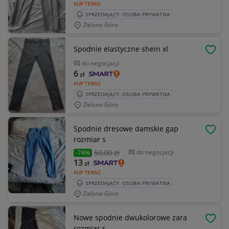
KUP TERAZ
SPRZEDAJĄCY: OSOBA PRYWATNA
Zielona Góra
Spodnie elastyczne shein xl
OBSE
do negocjacji
6
zł
KUP TERAZ
SPRZEDAJĄCY: OSOBA PRYWATNA
Zielona Góra
Spodnie dresowe damskie gap
OBSE
rozmiar s
50
,00 zł
do negocjacji
-74%
13
zł
KUP TERAZ
SPRZEDAJĄCY: OSOBA PRYWATNA
Zielona Góra
Nowe spodnie dwukolorowe zara
OBSE
rozmiar s