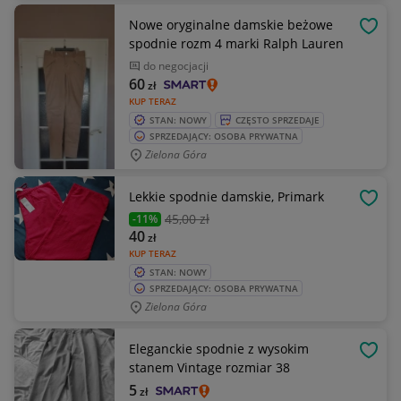
Nowe oryginalne damskie beżowe
OBSE
spodnie rozm 4 marki Ralph Lauren
do negocjacji
60
zł
KUP TERAZ
STAN: NOWY
CZĘSTO SPRZEDAJE
SPRZEDAJĄCY: OSOBA PRYWATNA
Zielona Góra
Lekkie spodnie damskie, Primark
OBSE
45
,00 zł
-11%
40
zł
KUP TERAZ
STAN: NOWY
SPRZEDAJĄCY: OSOBA PRYWATNA
Zielona Góra
Eleganckie spodnie z wysokim
OBSE
stanem Vintage rozmiar 38
5
zł