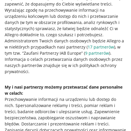
zapewnić, że dopasujemy do Ciebie wyświetlane treści.
Wyrażając zgodę na przechowywanie informacji na
urządzeniu końcowym lub dostęp do nich i przetwarzanie
danych (w tym w obszarze profilowania, analiz rynkowych i
statystycznych) sprawiasz, że łatwiej będzie odnaleźć Ci w
Allegro dokładnie to, czego szukasz i potrzebujesz.
Administratorem Twoich danych osobowych będzie Allegro a
w niektórych przypadkach nasi partnerzy (
17
partnerów
), w
Nawigacja
tym tzw. “Zaufani Partnerzy IAB Europe” (
9
partnerów
).
Przydatne informacje
Informacja o celach przetwarzania danych osobowych przez
naszych partnerów znajduje się w ich politykach ochrony
prywatności.
Jak to działa
Napisz do nas
My i nasi partnerzy możemy przetwarzać dane personalne
w celach:
Allegro Gadane dla sprzedających
Przechowywanie informacji na urządzeniu lub dostęp do
Allegro Gadane dla kupujących
nich
.
Spersonalizowane reklamy i treści, pomiar reklam i
treści, badanie odbiorców i ulepszanie usług
.
Zapewnienie
Mapa miejscowości
bezpieczeństwa, zapobieganie oszustwom i naprawianie
błędów
.
Dostarczanie i prezentowanie reklam i treści
.
Informacje prawne
Zapisanie decyzji dotyczących prywatności oraz informowanie