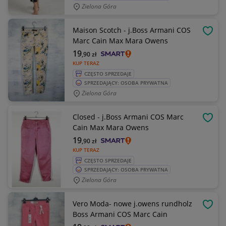
Zielona Góra
Maison Scotch - j.Boss Armani COS
OBSE
Marc Cain Max Mara Owens
19
,90
zł
KUP TERAZ
CZĘSTO SPRZEDAJE
SPRZEDAJĄCY: OSOBA PRYWATNA
Zielona Góra
Closed - j.Boss Armani COS Marc
OBSE
Cain Max Mara Owens
19
,90
zł
KUP TERAZ
CZĘSTO SPRZEDAJE
SPRZEDAJĄCY: OSOBA PRYWATNA
Zielona Góra
Vero Moda- nowe j.owens rundholz
OBSE
Boss Armani COS Marc Cain