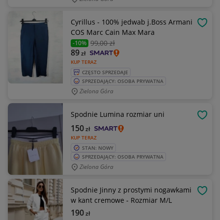
Cyrillus - 100% jedwab j.Boss Armani
OBSE
COS Marc Cain Max Mara
99
,00 zł
-10%
89
zł
KUP TERAZ
CZĘSTO SPRZEDAJE
SPRZEDAJĄCY: OSOBA PRYWATNA
Zielona Góra
Spodnie Lumina rozmiar uni
OBSE
150
zł
KUP TERAZ
STAN: NOWY
SPRZEDAJĄCY: OSOBA PRYWATNA
Zielona Góra
Spodnie Jinny z prostymi nogawkami
OBSE
w kant cremowe - Rozmiar M/L
190
zł