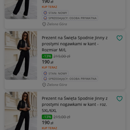
190
zł
KUP TERAZ
STAN: NOWY
SPRZEDAJĄCY: OSOBA PRYWATNA
Zielona Góra
Prezent na Święta Spodnie Jinny z
OBSE
prostymi nogawkami w kant -
Rozmiar M/L
219
,00 zł
-13%
190
zł
KUP TERAZ
STAN: NOWY
SPRZEDAJĄCY: OSOBA PRYWATNA
Zielona Góra
Prezent na Święta Spodnie Jinny z
OBSE
prostymi nogawkami w kant - roz.
5XL/6XL
219
,00 zł
-13%
190
zł
KUP TERAZ