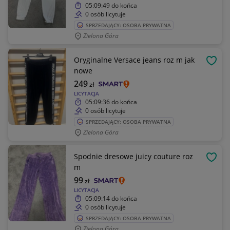
05:09:49
do końca
0 osób licytuje
SPRZEDAJĄCY: OSOBA PRYWATNA
Zielona Góra
Oryginalne Versace jeans roz m jak
OBSE
nowe
249
zł
LICYTACJA
05:09:36
do końca
0 osób licytuje
SPRZEDAJĄCY: OSOBA PRYWATNA
Zielona Góra
Spodnie dresowe juicy couture roz
OBSE
m
99
zł
LICYTACJA
05:09:14
do końca
0 osób licytuje
SPRZEDAJĄCY: OSOBA PRYWATNA
Zielona Góra