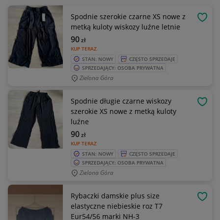
Spodnie szerokie czarne XS nowe z
OBSE
metką kuloty wiskozy luźne letnie
90
zł
KUP TERAZ
STAN: NOWY
CZĘSTO SPRZEDAJE
SPRZEDAJĄCY: OSOBA PRYWATNA
Zielona Góra
Spodnie długie czarne wiskozy
OBSE
szerokie XS nowe z metką kuloty
luźne
90
zł
KUP TERAZ
STAN: NOWY
CZĘSTO SPRZEDAJE
SPRZEDAJĄCY: OSOBA PRYWATNA
Zielona Góra
Rybaczki damskie plus size
OBSE
elastyczne niebieskie roz T7
Eur54/56 marki NH-3