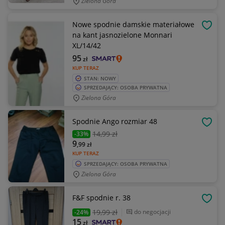
Zielona Góra
Nowe spodnie damskie materiałowe
OBSE
na kant jasnozielone Monnari
XL/14/42
95
zł
KUP TERAZ
STAN: NOWY
SPRZEDAJĄCY: OSOBA PRYWATNA
Zielona Góra
Spodnie Ango rozmiar 48
OBSE
14
,99 zł
-33%
9
,99
zł
KUP TERAZ
SPRZEDAJĄCY: OSOBA PRYWATNA
Zielona Góra
F&F spodnie r. 38
OBSE
19
,99 zł
do negocjacji
-24%
15
zł