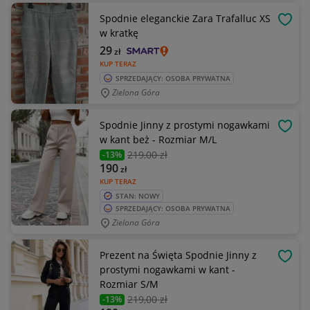
Spodnie eleganckie Zara Trafalluc XS
OBSE
w kratkę
29
zł
KUP TERAZ
SPRZEDAJĄCY: OSOBA PRYWATNA
Zielona Góra
Spodnie Jinny z prostymi nogawkami
OBSE
w kant beż - Rozmiar M/L
219
,00 zł
-13%
190
zł
KUP TERAZ
STAN: NOWY
SPRZEDAJĄCY: OSOBA PRYWATNA
Zielona Góra
Prezent na Święta Spodnie Jinny z
OBSE
prostymi nogawkami w kant -
Rozmiar S/M
219
,00 zł
-13%