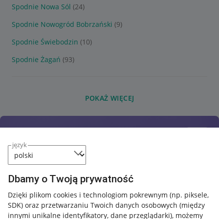
Spodnie Nowa Sól
(24)
Spodnie Nowogród Bobrzański
(9)
Spodnie Świebodzin
(10)
Spodnie Żagań
(93)
POKAŻ WIĘCEJ
język
Dbamy o Twoją prywatność
Dzięki plikom cookies i technologiom pokrewnym
(np. piksele,
SDK)
oraz przetwarzaniu Twoich danych osobowych
(między
innymi unikalne identyfikatory, dane przeglądarki)
, możemy