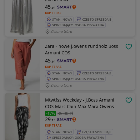
45
zł
KUP TERAZ
STAN: NOWY
CZĘSTO SPRZEDAJE
SPRZEDAJĄCY: OSOBA PRYWATNA
Zielona Góra
Zara - nowe j.owens rundholz Boss
OBSE
Armani COS
45
zł
KUP TERAZ
STAN: NOWY
CZĘSTO SPRZEDAJE
SPRZEDAJĄCY: OSOBA PRYWATNA
Zielona Góra
Mtwtfss Weekday - j.Boss Armani
OBSE
COS Marc Cain Max Mara Owens
35
,00 zł
-17%
29
zł
KUP TERAZ
STAN: NOWY
CZĘSTO SPRZEDAJE
SPRZEDAJĄCY: OSOBA PRYWATNA