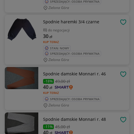
SPRZEDAJĄCY: OSOBA PRYWATNA
Zielona Góra
Spodnie haremki 3/4 czarne
OBSE
do negocjacji
30
zł
KUP TERAZ
STAN: NOWY
SPRZEDAJĄCY: OSOBA PRYWATNA
Zielona Góra
Spodnie damskie Monnari r. 46
OBSE
49
,00 zł
-18%
40
zł
KUP TERAZ
SPRZEDAJĄCY: OSOBA PRYWATNA
Zielona Góra
Spodnie damskie Monnari r. 48
OBSE
45
,00 zł
-11%
40
zł