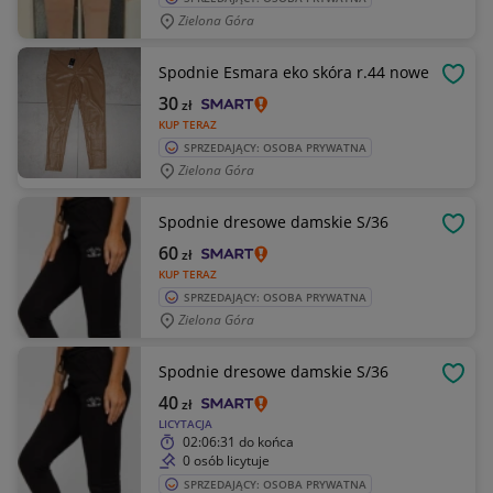
Zielona Góra
Spodnie Esmara eko skóra r.44 nowe
OBSE
30
zł
KUP TERAZ
SPRZEDAJĄCY: OSOBA PRYWATNA
Zielona Góra
Spodnie dresowe damskie S/36
OBSE
60
zł
KUP TERAZ
SPRZEDAJĄCY: OSOBA PRYWATNA
Zielona Góra
Spodnie dresowe damskie S/36
OBSE
40
zł
LICYTACJA
02:06:31
do końca
0 osób licytuje
SPRZEDAJĄCY: OSOBA PRYWATNA