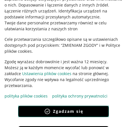
o nich
.
Dopasowanie i łączenie danych z innych źródeł
.
Regulamin
Łączenie różnych urządzeń
.
Identyfikacja urządzeń na
podstawie informacji przesyłanych automatycznie
.
Polityka plików "cookies"
Twoje dane personalne przetwarzamy również w celu
ułatwiania korzystania z naszych stron
Ustawienia plików "cookies"
Cele przetwarzania szczegółowo opisane są w ustawieniach
Udostępnianie lokalizacji
dostępnych pod przyciskiem: “ZMIENIAM ZGODY” i w Polityce
Informacje dla Aktu o Usługach Cyfrowych
plików cookies.
Zgodę wyrażasz dobrowolnie i jest ważna 12 miesięcy.
Pobierz aplikację
Możesz ją w każdym momencie wycofać lub ponowić w
zakładce
Ustawienia plików cookies
na stronie głównej.
Wycofanie zgody nie wpływa na legalność uprzedniego
przetwarzania.
polityka plików cookies
polityka ochrony prywatności
Zgadzam się