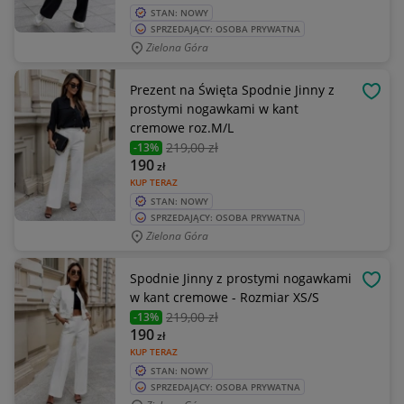
STAN: NOWY
SPRZEDAJĄCY: OSOBA PRYWATNA
Zielona Góra
Prezent na Święta Spodnie Jinny z
OBSE
prostymi nogawkami w kant
cremowe roz.M/L
219
,00 zł
-13%
190
zł
KUP TERAZ
STAN: NOWY
SPRZEDAJĄCY: OSOBA PRYWATNA
Zielona Góra
Spodnie Jinny z prostymi nogawkami
OBSE
w kant cremowe - Rozmiar XS/S
219
,00 zł
-13%
190
zł
KUP TERAZ
STAN: NOWY
SPRZEDAJĄCY: OSOBA PRYWATNA