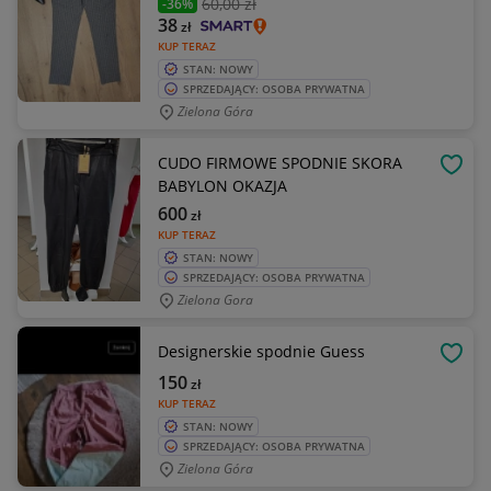
60
,00 zł
-36%
38
zł
KUP TERAZ
STAN: NOWY
SPRZEDAJĄCY: OSOBA PRYWATNA
Zielona Góra
CUDO FIRMOWE SPODNIE SKORA
OBSE
BABYLON OKAZJA
600
zł
KUP TERAZ
STAN: NOWY
SPRZEDAJĄCY: OSOBA PRYWATNA
Zielona Gora
Designerskie spodnie Guess
OBSE
150
zł
KUP TERAZ
STAN: NOWY
SPRZEDAJĄCY: OSOBA PRYWATNA
Zielona Góra