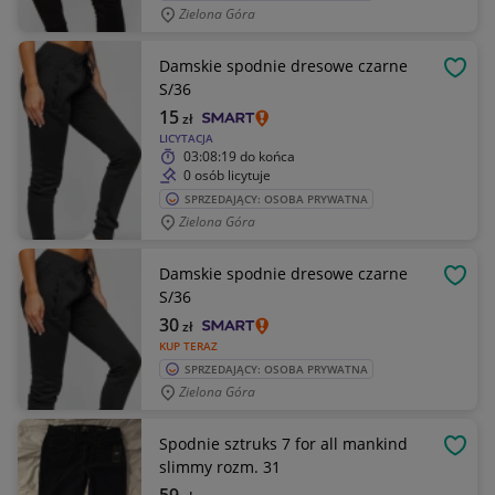
Zielona Góra
Damskie spodnie dresowe czarne
OBSE
S/36
15
zł
LICYTACJA
03:08:19
do końca
0 osób licytuje
SPRZEDAJĄCY: OSOBA PRYWATNA
Zielona Góra
Damskie spodnie dresowe czarne
OBSE
S/36
30
zł
KUP TERAZ
SPRZEDAJĄCY: OSOBA PRYWATNA
Zielona Góra
Spodnie sztruks 7 for all mankind
OBSE
slimmy rozm. 31