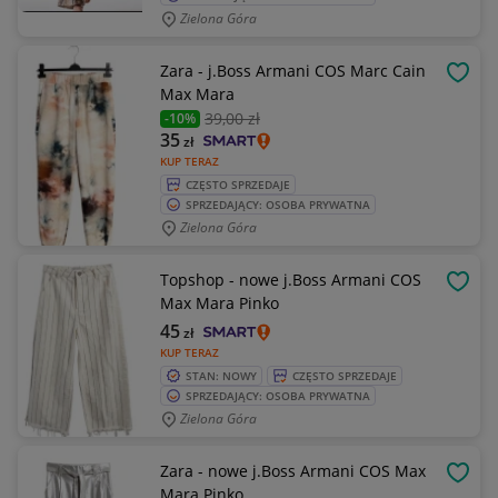
Zielona Góra
Zara - j.Boss Armani COS Marc Cain
OBSE
Max Mara
39
,00 zł
-10%
35
zł
KUP TERAZ
CZĘSTO SPRZEDAJE
SPRZEDAJĄCY: OSOBA PRYWATNA
Zielona Góra
Topshop - nowe j.Boss Armani COS
OBSE
Max Mara Pinko
45
zł
KUP TERAZ
STAN: NOWY
CZĘSTO SPRZEDAJE
SPRZEDAJĄCY: OSOBA PRYWATNA
Zielona Góra
Zara - nowe j.Boss Armani COS Max
OBSE
Mara Pinko