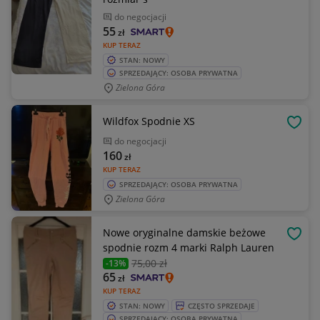
do negocjacji
55
zł
KUP TERAZ
STAN: NOWY
SPRZEDAJĄCY: OSOBA PRYWATNA
Zielona Góra
Wildfox Spodnie XS
OBSE
do negocjacji
160
zł
KUP TERAZ
SPRZEDAJĄCY: OSOBA PRYWATNA
Zielona Góra
Nowe oryginalne damskie beżowe
OBSE
spodnie rozm 4 marki Ralph Lauren
75
,00 zł
-13%
65
zł
KUP TERAZ
STAN: NOWY
CZĘSTO SPRZEDAJE
SPRZEDAJĄCY: OSOBA PRYWATNA