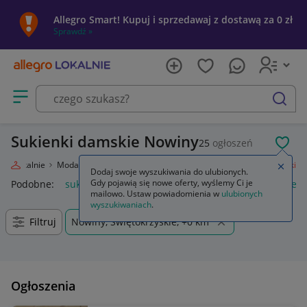
Allegro Smart! Kupuj i sprzedawaj z dostawą za 0 zł
Sprawdź »
Otwórz menu z kategoriami
szukaj
Sukienki damskie Nowiny
25
ogłoszeń
POL
gro Lokalnie
Moda
Odzież, Obuwie, Dodatki
Odzież damska
Sukienki
Zamkn
Dodaj swoje wyszukiwania do ulubionych.
Gdy pojawią się nowe oferty, wyślemy Ci je
Podobne:
sukienki
sukienki wieczorowe
sukienki na wesele
mailowo. Ustaw powiadomienia w
ulubionych
wyszukiwaniach
.
Filtruj
Nowiny, Świętokrzyskie, +0 km
Ogłoszenia