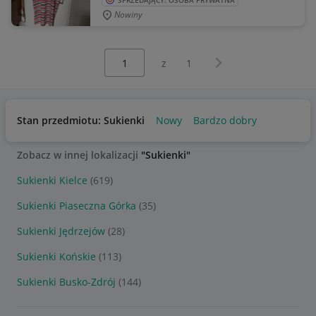
SPRZEDAJĄCY: OSOBA PRYWATNA
Nowiny
Wybierz stronę:
Następna strona
z
1
Stan przedmiotu: Sukienki
Nowy
Bardzo dobry
Zobacz w innej lokalizacji
"Sukienki"
Sukienki Kielce
(619)
Sukienki Piaseczna Górka
(35)
Sukienki Jędrzejów
(28)
Sukienki Końskie
(113)
Sukienki Busko-Zdrój
(144)