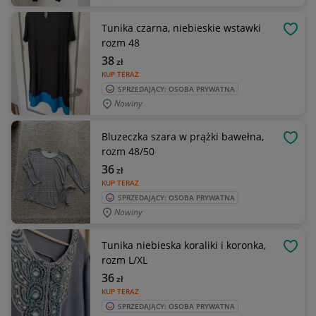
Tunika czarna, niebieskie wstawki
OBSE
rozm 48
38
zł
KUP TERAZ
SPRZEDAJĄCY: OSOBA PRYWATNA
Nowiny
Bluzeczka szara w prążki bawełna,
OBSE
rozm 48/50
36
zł
KUP TERAZ
SPRZEDAJĄCY: OSOBA PRYWATNA
Nowiny
Tunika niebieska koraliki i koronka,
OBSE
rozm L/XL
36
zł
KUP TERAZ
SPRZEDAJĄCY: OSOBA PRYWATNA