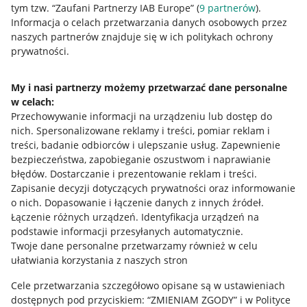
tym tzw. “Zaufani Partnerzy IAB Europe” (
9
partnerów
).
Przydatne informacje
Informacja o celach przetwarzania danych osobowych przez
naszych partnerów znajduje się w ich politykach ochrony
prywatności.
Jak to działa
Napisz do nas
My i nasi partnerzy możemy przetwarzać dane personalne
w celach:
Allegro Gadane dla sprzedających
Przechowywanie informacji na urządzeniu lub dostęp do
Allegro Gadane dla kupujących
nich
.
Spersonalizowane reklamy i treści, pomiar reklam i
treści, badanie odbiorców i ulepszanie usług
.
Zapewnienie
Mapa miejscowości
bezpieczeństwa, zapobieganie oszustwom i naprawianie
błędów
.
Dostarczanie i prezentowanie reklam i treści
.
Informacje prawne
Zapisanie decyzji dotyczących prywatności oraz informowanie
o nich
.
Dopasowanie i łączenie danych z innych źródeł
.
Regulamin
Łączenie różnych urządzeń
.
Identyfikacja urządzeń na
podstawie informacji przesyłanych automatycznie
.
Polityka plików "cookies"
Twoje dane personalne przetwarzamy również w celu
ułatwiania korzystania z naszych stron
Ustawienia plików "cookies"
Cele przetwarzania szczegółowo opisane są w ustawieniach
Udostępnianie lokalizacji
dostępnych pod przyciskiem: “ZMIENIAM ZGODY” i w Polityce