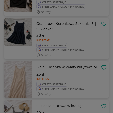
CZĘSTO SPRZEDAJE
SPRZEDAJĄCY: OSOBA PRYWATNA
Nowiny
Granatowa Koronkowa Sukienka S |
OBSE
Sukienka S
30
zł
KUP TERAZ
CZĘSTO SPRZEDAJE
SPRZEDAJĄCY: OSOBA PRYWATNA
Nowiny
Biała Sukienka w kwiaty wizytowa M
OBSE
25
zł
KUP TERAZ
CZĘSTO SPRZEDAJE
SPRZEDAJĄCY: OSOBA PRYWATNA
Nowiny
Sukienka biurowa w kratkę S
OBSE