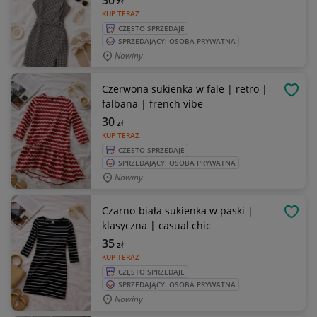
30
zł
KUP TERAZ
CZĘSTO SPRZEDAJE
SPRZEDAJĄCY: OSOBA PRYWATNA
Nowiny
Czerwona sukienka w fale | retro |
OBSE
falbana | french vibe
30
zł
KUP TERAZ
CZĘSTO SPRZEDAJE
SPRZEDAJĄCY: OSOBA PRYWATNA
Nowiny
Czarno-biała sukienka w paski |
OBSE
klasyczna | casual chic
35
zł
KUP TERAZ
CZĘSTO SPRZEDAJE
SPRZEDAJĄCY: OSOBA PRYWATNA
Nowiny