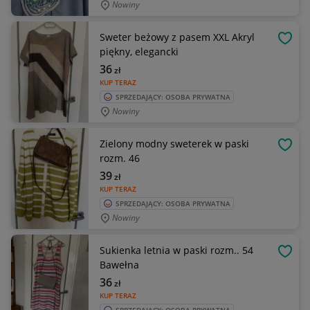
Nowiny
Sweter beżowy z pasem XXL Akryl
OBSE
piękny, elegancki
36
zł
KUP TERAZ
SPRZEDAJĄCY: OSOBA PRYWATNA
Nowiny
Zielony modny sweterek w paski
OBSE
rozm. 46
39
zł
KUP TERAZ
SPRZEDAJĄCY: OSOBA PRYWATNA
Nowiny
Sukienka letnia w paski rozm.. 54
OBSE
Bawełna
36
zł
KUP TERAZ