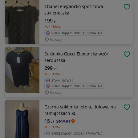
Chanel elegancko sposrtowa
OBSE
sukieneczka.
199
zł
KUP TERAZ
SPRZEDAJĄCY: OSOBA PRYWATNA
Nowiny
Sukienka Gucci Elegancka wzór
OBSE
serduszka
299
zł
KUP TERAZ
STAN: NOWY
SPRZEDAJĄCY: OSOBA PRYWATNA
Nowiny
Czarna sukienka letnia, tiulowa, na
OBSE
ramiączkach XL
15
zł
KUP TERAZ
SPRZEDAJĄCY: OSOBA PRYWATNA