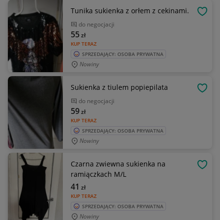
Tunika sukienka z orłem z cekinami.
OBSE
do negocjacji
55
zł
KUP TERAZ
SPRZEDAJĄCY: OSOBA PRYWATNA
Nowiny
Sukienka z tiulem popiepilata
OBSE
do negocjacji
59
zł
KUP TERAZ
SPRZEDAJĄCY: OSOBA PRYWATNA
Nowiny
Czarna zwiewna sukienka na
OBSE
ramiączkach M/L
41
zł
KUP TERAZ
SPRZEDAJĄCY: OSOBA PRYWATNA
Nowiny