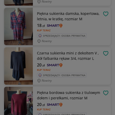
Nowiny
Piękna sukienka damska, kopertowa,
OBSE
letnia, w kratkę, rozmiar M
18
zł
KUP TERAZ
SPRZEDAJĄCY: OSOBA PRYWATNA
Nowiny
Czarna sukienka mini z dekoltem V ,
OBSE
dół falbanka rękaw 3/4, rozmiar L
20
zł
KUP TERAZ
SPRZEDAJĄCY: OSOBA PRYWATNA
Nowiny
Piękna bordowa sukienka z tiulowym
OBSE
dołem i perełkami, rozmiar M
20
zł
KUP TERAZ
SPRZEDAJĄCY: OSOBA PRYWATNA