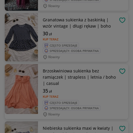
Nowiny
Granatowa sukienka z baskinką |
OBSE
wzór vintage | długi rękaw | boho
30
zł
KUP TERAZ
CZĘSTO SPRZEDAJE
SPRZEDAJĄCY: OSOBA PRYWATNA
Nowiny
Brzoskwiniowa sukienka bez
OBSE
ramiączek | strapless | letnia / boho
| casual
35
zł
KUP TERAZ
CZĘSTO SPRZEDAJE
SPRZEDAJĄCY: OSOBA PRYWATNA
Nowiny
Niebieska sukienka maxi w kwiaty |
OBSE