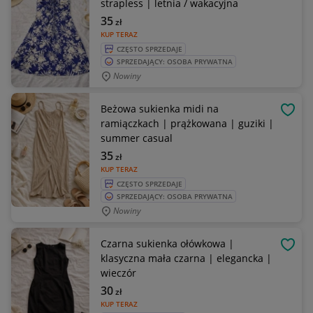
strapless | letnia / wakacyjna
35
zł
KUP TERAZ
CZĘSTO SPRZEDAJE
SPRZEDAJĄCY: OSOBA PRYWATNA
Nowiny
Beżowa sukienka midi na
OBSE
ramiączkach | prążkowana | guziki |
summer casual
35
zł
KUP TERAZ
CZĘSTO SPRZEDAJE
SPRZEDAJĄCY: OSOBA PRYWATNA
Nowiny
Czarna sukienka ołówkowa |
OBSE
klasyczna mała czarna | elegancka |
wieczór
30
zł
KUP TERAZ