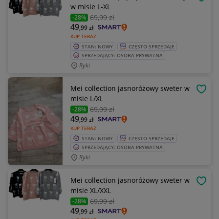
OBSE
w misie L-XL
69
,99 zł
-28%
49
,99
zł
KUP TERAZ
STAN: NOWY
CZĘSTO SPRZEDAJE
SPRZEDAJĄCY: OSOBA PRYWATNA
Ryki
Mei collection jasnoróżowy sweter w
OBSE
misie L/XL
69
,99 zł
-28%
49
,99
zł
KUP TERAZ
STAN: NOWY
CZĘSTO SPRZEDAJE
SPRZEDAJĄCY: OSOBA PRYWATNA
Ryki
Mei collection jasnoróżowy sweter w
OBSE
misie XL/XXL
69
,99 zł
-28%
49
,99
zł