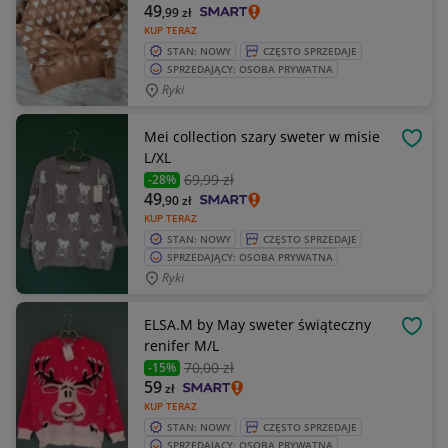
49
,99
zł
KUP TERAZ
STAN: NOWY
CZĘSTO SPRZEDAJE
SPRZEDAJĄCY: OSOBA PRYWATNA
Ryki
Mei collection szary sweter w misie
OBSE
L/XL
69
,99 zł
-28%
49
,90
zł
KUP TERAZ
STAN: NOWY
CZĘSTO SPRZEDAJE
SPRZEDAJĄCY: OSOBA PRYWATNA
Ryki
ELSA.M by May sweter świąteczny
OBSE
renifer M/L
70
,00 zł
-15%
59
zł
KUP TERAZ
STAN: NOWY
CZĘSTO SPRZEDAJE
SPRZEDAJĄCY: OSOBA PRYWATNA