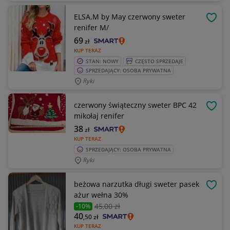
ELSA.M by May czerwony sweter
OBSE
renifer M/
69
zł
KUP TERAZ
STAN: NOWY
CZĘSTO SPRZEDAJE
SPRZEDAJĄCY: OSOBA PRYWATNA
Ryki
czerwony świąteczny sweter BPC 42
OBSE
mikołaj renifer
38
zł
KUP TERAZ
SPRZEDAJĄCY: OSOBA PRYWATNA
Ryki
beżowa narzutka długi sweter pasek
OBSE
ażur wełna 30%
45
,00 zł
-10%
40
,50
zł
KUP TERAZ