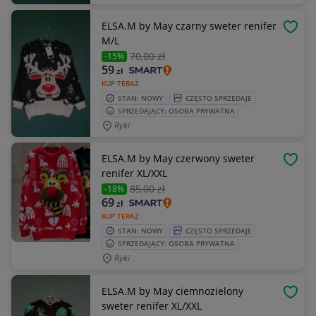
ELSA.M by May czarny sweter renifer
OBSE
M/L
70
,00 zł
-15%
59
zł
KUP TERAZ
STAN: NOWY
CZĘSTO SPRZEDAJE
SPRZEDAJĄCY: OSOBA PRYWATNA
Ryki
ELSA.M by May czerwony sweter
OBSE
renifer XL/XXL
85
,00 zł
-18%
69
zł
KUP TERAZ
STAN: NOWY
CZĘSTO SPRZEDAJE
SPRZEDAJĄCY: OSOBA PRYWATNA
Ryki
ELSA.M by May ciemnozielony
OBSE
sweter renifer XL/XXL