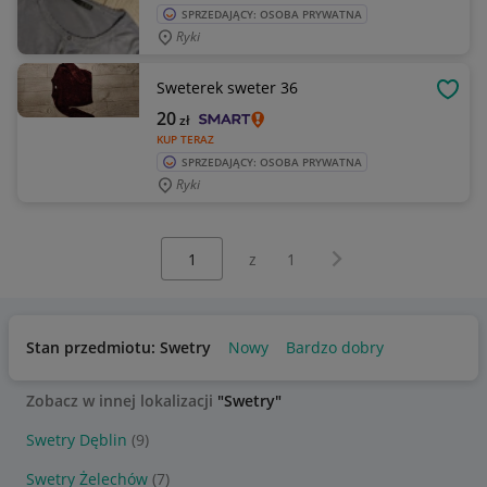
SPRZEDAJĄCY: OSOBA PRYWATNA
Ryki
Sweterek sweter 36
OBSE
20
zł
KUP TERAZ
SPRZEDAJĄCY: OSOBA PRYWATNA
Ryki
Wybierz stronę:
Następna strona
z
1
Stan przedmiotu: Swetry
Nowy
Bardzo dobry
Zobacz w innej lokalizacji
"Swetry"
Swetry Dęblin
(9)
Swetry Żelechów
(7)