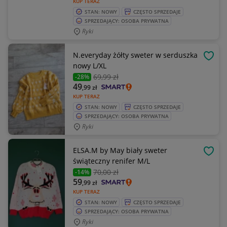
KUP TERAZ
STAN: NOWY
CZĘSTO SPRZEDAJE
SPRZEDAJĄCY: OSOBA PRYWATNA
Ryki
N.everyday żółty sweter w serduszka
OBSE
nowy L/XL
69
,99 zł
-28%
49
,99
zł
KUP TERAZ
STAN: NOWY
CZĘSTO SPRZEDAJE
SPRZEDAJĄCY: OSOBA PRYWATNA
Ryki
ELSA.M by May biały sweter
OBSE
świąteczny renifer M/L
70
,00 zł
-14%
59
,99
zł
KUP TERAZ
STAN: NOWY
CZĘSTO SPRZEDAJE
SPRZEDAJĄCY: OSOBA PRYWATNA
Ryki