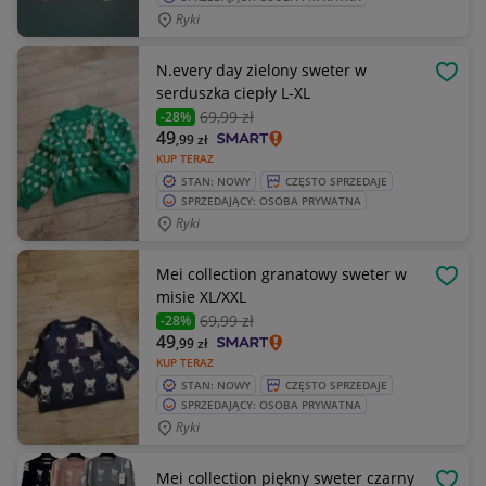
Ryki
N.every day zielony sweter w
OBSE
serduszka ciepły L-XL
69
,99 zł
-28%
49
,99
zł
KUP TERAZ
STAN: NOWY
CZĘSTO SPRZEDAJE
SPRZEDAJĄCY: OSOBA PRYWATNA
Ryki
Mei collection granatowy sweter w
OBSE
misie XL/XXL
69
,99 zł
-28%
49
,99
zł
KUP TERAZ
STAN: NOWY
CZĘSTO SPRZEDAJE
SPRZEDAJĄCY: OSOBA PRYWATNA
Ryki
Mei collection piękny sweter czarny