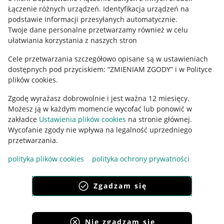
Regulamin
Łączenie różnych urządzeń
.
Identyfikacja urządzeń na
podstawie informacji przesyłanych automatycznie
.
Polityka plików "cookies"
Twoje dane personalne przetwarzamy również w celu
ułatwiania korzystania z naszych stron
Ustawienia plików "cookies"
Cele przetwarzania szczegółowo opisane są w ustawieniach
Udostępnianie lokalizacji
dostępnych pod przyciskiem: “ZMIENIAM ZGODY” i w Polityce
Informacje dla Aktu o Usługach Cyfrowych
plików cookies.
Zgodę wyrażasz dobrowolnie i jest ważna 12 miesięcy.
Pobierz aplikację
Możesz ją w każdym momencie wycofać lub ponowić w
zakładce
Ustawienia plików cookies
na stronie głównej.
Wycofanie zgody nie wpływa na legalność uprzedniego
przetwarzania.
polityka plików cookies
polityka ochrony prywatności
Zgadzam się
Nie zgadzam się