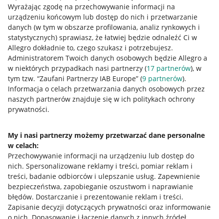
Wyrażając zgodę na przechowywanie informacji na
urządzeniu końcowym lub dostęp do nich i przetwarzanie
danych (w tym w obszarze profilowania, analiz rynkowych i
statystycznych) sprawiasz, że łatwiej będzie odnaleźć Ci w
Allegro dokładnie to, czego szukasz i potrzebujesz.
Administratorem Twoich danych osobowych będzie Allegro a
w niektórych przypadkach nasi partnerzy (
17
partnerów
), w
tym tzw. “Zaufani Partnerzy IAB Europe” (
9
partnerów
).
Przydatne informacje
Informacja o celach przetwarzania danych osobowych przez
naszych partnerów znajduje się w ich politykach ochrony
prywatności.
Jak to działa
Napisz do nas
My i nasi partnerzy możemy przetwarzać dane personalne
w celach:
Allegro Gadane dla sprzedających
Przechowywanie informacji na urządzeniu lub dostęp do
Allegro Gadane dla kupujących
nich
.
Spersonalizowane reklamy i treści, pomiar reklam i
treści, badanie odbiorców i ulepszanie usług
.
Zapewnienie
Mapa miejscowości
bezpieczeństwa, zapobieganie oszustwom i naprawianie
błędów
.
Dostarczanie i prezentowanie reklam i treści
.
Informacje prawne
Zapisanie decyzji dotyczących prywatności oraz informowanie
o nich
.
Dopasowanie i łączenie danych z innych źródeł
.