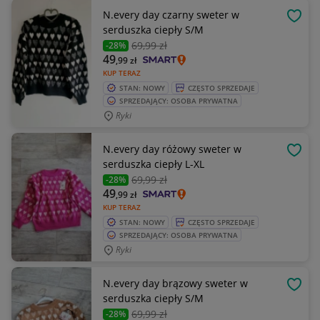
N.every day czarny sweter w
OBSE
serduszka ciepły S/M
69
,99 zł
-28%
49
,99
zł
KUP TERAZ
STAN: NOWY
CZĘSTO SPRZEDAJE
SPRZEDAJĄCY: OSOBA PRYWATNA
Ryki
N.every day różowy sweter w
OBSE
serduszka ciepły L-XL
69
,99 zł
-28%
49
,99
zł
KUP TERAZ
STAN: NOWY
CZĘSTO SPRZEDAJE
SPRZEDAJĄCY: OSOBA PRYWATNA
Ryki
N.every day brązowy sweter w
OBSE
serduszka ciepły S/M
69
,99 zł
-28%