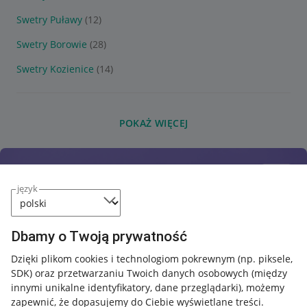
Swetry Puławy
(12)
Swetry Borowie
(28)
Swetry Kozienice
(14)
POKAŻ WIĘCEJ
język
Dbamy o Twoją prywatność
Dzięki plikom cookies i technologiom pokrewnym
(np. piksele,
SDK)
oraz przetwarzaniu Twoich danych osobowych
(między
innymi unikalne identyfikatory, dane przeglądarki)
, możemy
zapewnić, że dopasujemy do Ciebie wyświetlane treści.