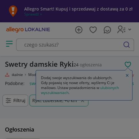
Allegro Smart! Kupuj i sprzedawaj z dostawą za 0 zł
Sprawdź »
Otwórz menu z kategoriami
szukaj
Swetry damskie Ryki
24
ogłoszenia
POL
legro Lokalnie
Moda
Odzież, Obuwie, Dodatki
Odzież damska
Swetry
Zamkn
Dodaj swoje wyszukiwania do ulubionych.
Gdy pojawią się nowe oferty, wyślemy Ci je
Podobne:
swetry
damskie swetry rozpinane
swetry damski
mailowo. Ustaw powiadomienia w
ulubionych
wyszukiwaniach
.
Filtruj
Ryki, Lubelskie, +0 km
Ogłoszenia