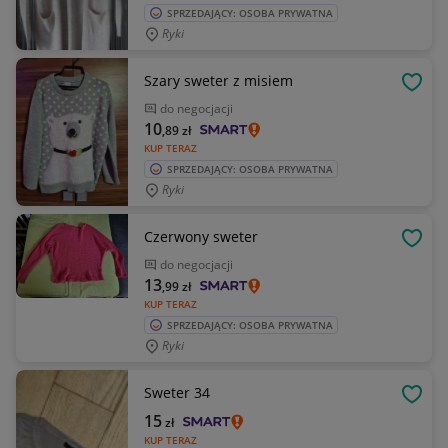
SPRZEDAJĄCY: OSOBA PRYWATNA
Ryki
Szary sweter z misiem
OBSE
do negocjacji
10
,89
zł
KUP TERAZ
SPRZEDAJĄCY: OSOBA PRYWATNA
Ryki
Czerwony sweter
OBSE
do negocjacji
13
,99
zł
KUP TERAZ
SPRZEDAJĄCY: OSOBA PRYWATNA
Ryki
Sweter 34
OBSE
15
zł
KUP TERAZ