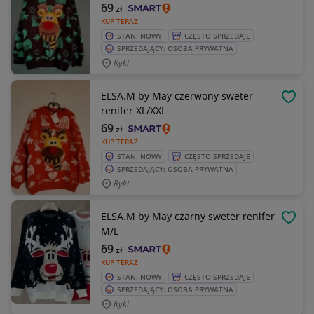
69
zł
KUP TERAZ
STAN: NOWY
CZĘSTO SPRZEDAJE
SPRZEDAJĄCY: OSOBA PRYWATNA
Ryki
ELSA.M by May czerwony sweter
OBSE
renifer XL/XXL
69
zł
KUP TERAZ
STAN: NOWY
CZĘSTO SPRZEDAJE
SPRZEDAJĄCY: OSOBA PRYWATNA
Ryki
ELSA.M by May czarny sweter renifer
OBSE
M/L
69
zł
KUP TERAZ
STAN: NOWY
CZĘSTO SPRZEDAJE
SPRZEDAJĄCY: OSOBA PRYWATNA
Ryki