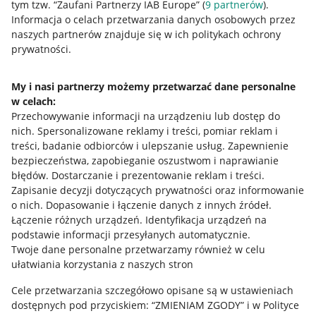
Nawigacja
tym tzw. “Zaufani Partnerzy IAB Europe” (
9
partnerów
).
Przydatne informacje
Informacja o celach przetwarzania danych osobowych przez
naszych partnerów znajduje się w ich politykach ochrony
prywatności.
Jak to działa
Napisz do nas
My i nasi partnerzy możemy przetwarzać dane personalne
w celach:
Allegro Gadane dla sprzedających
Przechowywanie informacji na urządzeniu lub dostęp do
Allegro Gadane dla kupujących
nich
.
Spersonalizowane reklamy i treści, pomiar reklam i
treści, badanie odbiorców i ulepszanie usług
.
Zapewnienie
Mapa miejscowości
bezpieczeństwa, zapobieganie oszustwom i naprawianie
błędów
.
Dostarczanie i prezentowanie reklam i treści
.
Informacje prawne
Zapisanie decyzji dotyczących prywatności oraz informowanie
o nich
.
Dopasowanie i łączenie danych z innych źródeł
.
Regulamin
Łączenie różnych urządzeń
.
Identyfikacja urządzeń na
podstawie informacji przesyłanych automatycznie
.
Polityka plików "cookies"
Twoje dane personalne przetwarzamy również w celu
ułatwiania korzystania z naszych stron
Ustawienia plików "cookies"
Cele przetwarzania szczegółowo opisane są w ustawieniach
Udostępnianie lokalizacji
dostępnych pod przyciskiem: “ZMIENIAM ZGODY” i w Polityce