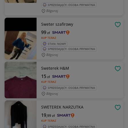
SPRZEDAJĄCY: OSOBA PRYWATNA
Biłgoraj
Sweter szafirowy
OBSE
99
zł
KUP TERAZ
STAN: NOWY
SPRZEDAJĄCY: OSOBA PRYWATNA
Biłgoraj
Sweterek H&M
OBSE
15
zł
KUP TERAZ
SPRZEDAJĄCY: OSOBA PRYWATNA
Biłgoraj
SWETEREK NARZUTKA
OBSE
19
,99
zł
KUP TERAZ
SPRZEDAJĄCY: OSOBA PRYWATNA