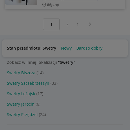
Biłgoraj
Wybierz stronę:
Następna strona
z
1
Stan przedmiotu: Swetry
Nowy
Bardzo dobry
Zobacz w innej lokalizacji
"Swetry"
Swetry Biszcza
(14)
Swetry Szczebrzeszyn
(33)
Swetry Leżajsk
(17)
Swetry Jarocin
(6)
Swetry Przędzel
(24)