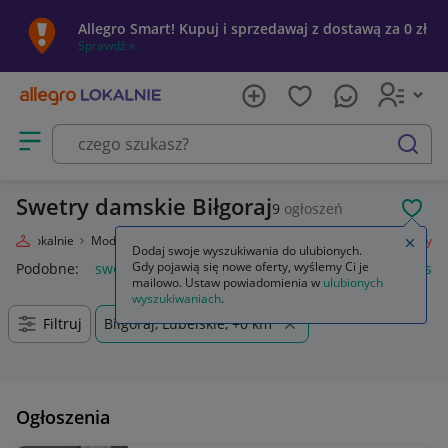
Allegro Smart! Kupuj i sprzedawaj z dostawą za 0 zł
Sprawdź »
Otwórz menu z kategoriami
szukaj
Swetry damskie Biłgoraj
9
ogłoszeń
POL
legro Lokalnie
Moda
Odzież, Obuwie, Dodatki
Odzież damska
Swetry
Zamkn
Dodaj swoje wyszukiwania do ulubionych.
Gdy pojawią się nowe oferty, wyślemy Ci je
Podobne:
swetry
damskie swetry rozpinane
swetry damski
mailowo. Ustaw powiadomienia w
ulubionych
wyszukiwaniach
.
Filtruj
Biłgoraj, Lubelskie, +0 km
Ogłoszenia