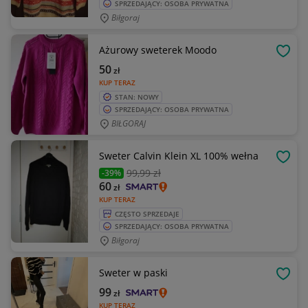
SPRZEDAJĄCY: OSOBA PRYWATNA
Biłgoraj
Ażurowy sweterek Moodo
OBSE
50
zł
KUP TERAZ
STAN: NOWY
SPRZEDAJĄCY: OSOBA PRYWATNA
BIŁGORAJ
Sweter Calvin Klein XL 100% wełna
OBSE
99
,99 zł
-39%
60
zł
KUP TERAZ
CZĘSTO SPRZEDAJE
SPRZEDAJĄCY: OSOBA PRYWATNA
Biłgoraj
Sweter w paski
OBSE
99
zł
KUP TERAZ