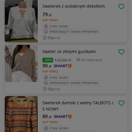
Sweterek z ozdobnym dekoltem
OBSE
79
zł
KUP TERAZ
STAN: NOWY
SPRZEDAJĄCY: OSOBA PRYWATNA
Biłgoraj
Sweter ze złotymi guzikami
OBSE
129
,00 zł
do negocjacji
-30%
90
zł
KUP TERAZ
STAN: NOWY
SPRZEDAJĄCY: OSOBA PRYWATNA
Biłgoraj
Sweterek damski z wełny TALBOTS r.
OBSE
S NOWY
89
zł
KUP TERAZ
STAN: NOWY