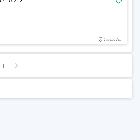
ket Roz. M
OBSERWU
Świebodzin
Następna strona
z
1