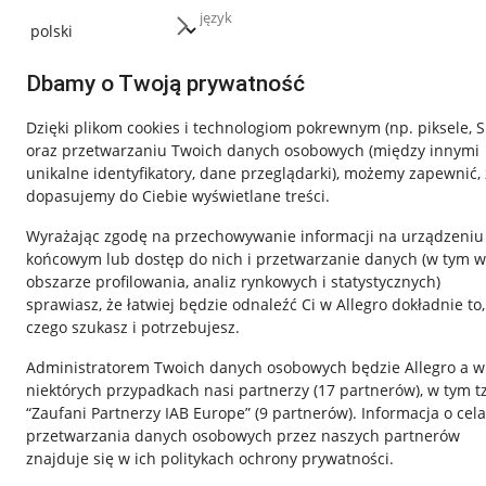
język
Dbamy o Twoją prywatność
Dzięki plikom cookies i technologiom pokrewnym
(np. piksele, 
oraz przetwarzaniu Twoich danych osobowych
(między innymi
unikalne identyfikatory, dane przeglądarki)
, możemy zapewnić, 
dopasujemy do Ciebie wyświetlane treści.
Wyrażając zgodę na przechowywanie informacji na urządzeniu
końcowym lub dostęp do nich i przetwarzanie danych (w tym w
obszarze profilowania, analiz rynkowych i statystycznych)
sprawiasz, że łatwiej będzie odnaleźć Ci w Allegro dokładnie to,
czego szukasz i potrzebujesz.
Przydatne informacje
Informacje p
Administratorem Twoich danych osobowych będzie Allegro a w
Jak to działa
Regulamin
niektórych przypadkach nasi partnerzy (
17
partnerów
), w tym t
“Zaufani Partnerzy IAB Europe” (
9
partnerów
). Informacja o cel
Napisz do nas
Polityka plików
przetwarzania danych osobowych przez naszych partnerów
Allegro Gadane dla sprzedających
Ustawienia plik
znajduje się w ich politykach ochrony prywatności.