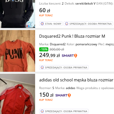
Liczba kieszeni:
2
Dekolt:
serek/dekolt V
EAN (GTIN):
60
zł
KUP TERAZ
STAN: NOWY
SPRZEDAJĄCY: OSOBA PRYWATNA
Dsquared2 Punk ! Bluza rozmiar M
Marka:
Dsquared2
Kolor:
pomarańczowy
Płeć:
mężc
300
,00 zł
-16%
249
,99
zł
KUP TERAZ
SPRZEDAJĄCY: OSOBA PRYWATNA
adidas old school męska bluza rozmiar
Rozmiar:
S
Marka:
adidas
Waga produktu z opakowa
150
zł
KUP TERAZ
SPRZEDAJĄCY: OSOBA PRYWATNA