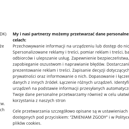
SDK)
My i nasi partnerzy możemy przetwarzać dane personaln
celach:
że
Przechowywanie informacji na urządzeniu lub dostęp do ni
Spersonalizowane reklamy i treści, pomiar reklam i treści, b
odbiorców i ulepszanie usług
.
Zapewnienie bezpieczeństwa,
zapobieganie oszustwom i naprawianie błędów
.
Dostarczani
prezentowanie reklam i treści
.
Zapisanie decyzji dotyczącyc
prywatności oraz informowanie o nich
.
Dopasowanie i łącze
danych z innych źródeł
.
Łączenie różnych urządzeń
.
Identyf
rawne
Pobierz aplikację
urządzeń na podstawie informacji przesyłanych automatycz
Twoje dane personalne przetwarzamy również w celu ułatw
korzystania z naszych stron
zw.
ach
 "cookies"
Cele przetwarzania szczegółowo opisane są w ustawieniach
dostępnych pod przyciskiem: “ZMIENIAM ZGODY” i w Polityc
ów "cookies"
plików cookies.