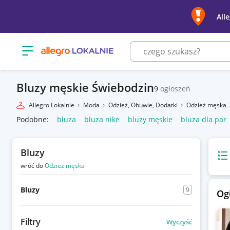
All
Otwórz menu z kategoriami
Bluzy męskie Świebodzin
9
ogłoszeń
Allegro Lokalnie
Moda
Odzież, Obuwie, Dodatki
Odzież męska
Podobne:
bluza
bluza nike
bluzy męskie
bluza dla par
Bluzy
Wido
wróć do
Odzież męska
Bluzy
9
Og
Filtry
Wyczyść