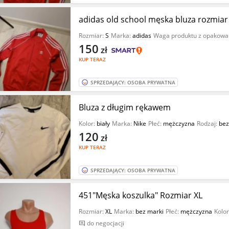
adidas old school męska bluza rozmiar
Rozmiar:
S
Marka:
adidas
Waga produktu z opakowa
150
zł
KUP TERAZ
SPRZEDAJĄCY: OSOBA PRYWATNA
Bluza z długim rękawem
Kolor:
biały
Marka:
Nike
Płeć:
mężczyzna
Rodzaj:
bez
120
zł
KUP TERAZ
SPRZEDAJĄCY: OSOBA PRYWATNA
451"Męska koszulka" Rozmiar XL
Rozmiar:
XL
Marka:
bez marki
Płeć:
mężczyzna
Kolor
do negocjacji