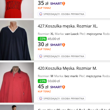
35
zł
KUP TERAZ
SPRZEDAJĄCY: OSOBA PRYWATNA
427.Koszulka męska. Rozmiar XL.
Rozmiar:
XL
Marka:
van Laack
Płeć:
mężczyzna
Rodz
45
,00 zł
-33%
30
zł
KUP TERAZ
SPRZEDAJĄCY: OSOBA PRYWATNA
420.Koszulka Męska. Rozmiar M.
Rozmiar:
M
Marka:
bez marki
Płeć:
mężczyzna
Rodza
59
,00 zł
-23%
45
zł
KUP TERAZ
SPRZEDAJĄCY: OSOBA PRYWATNA