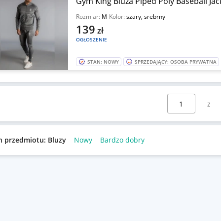
Gym King Bluza Piped Poly Baseball Jac
Rozmiar:
M
Kolor:
szary, srebrny
139
zł
OGŁOSZENIE
STAN: NOWY
SPRZEDAJĄCY: OSOBA PRYWATNA
Wybierz stronę:
n przedmiotu: Bluzy
Nowy
Bardzo dobry