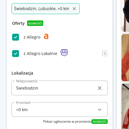
Świebodzin, Lubuskie, +0 km
Oferty
NOWOŚĆ!
z Allegro
z Allegro Lokalnie
9
Lokalizacja
Miejscowość
Promień
Pokaż ogłoszenia w promieniu
NOWOŚĆ!