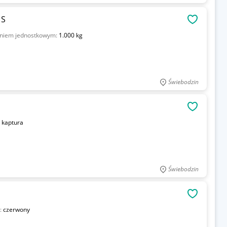
 S
OBSERWU
niem jednostkowym:
1.000 kg
Świebodzin
OBSERWU
 kaptura
Świebodzin
OBSERWU
:
czerwony