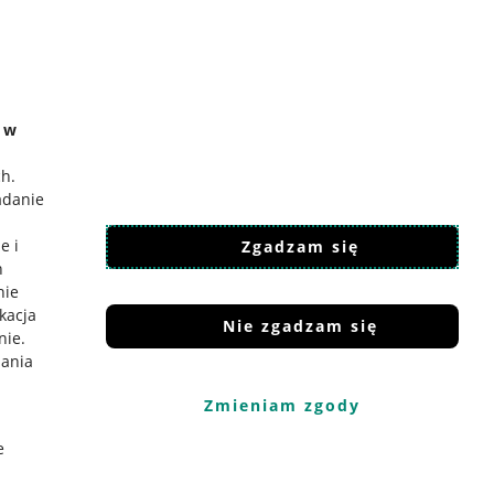
e w
ch
.
adanie
e i
Zgadzam się
h
nie
ikacja
Nie zgadzam się
nie
.
iania
Zmieniam zgody
e