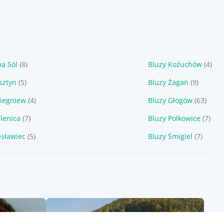
a Sól
(8)
Bluzy Kożuchów
(4)
sztyn
(5)
Bluzy Żagań
(9)
biegniew
(4)
Bluzy Głogów
(63)
lenica
(7)
Bluzy Polkowice
(7)
esławiec
(5)
Bluzy Śmigiel
(7)