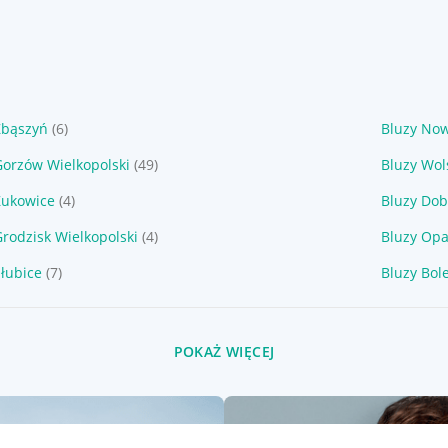
Zbąszyń
(6)
Bluzy Now
Gorzów Wielkopolski
(49)
Bluzy Wol
Żukowice
(4)
Bluzy Do
Grodzisk Wielkopolski
(4)
Bluzy Opa
Słubice
(7)
Bluzy Bol
POKAŻ WIĘCEJ