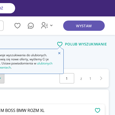
DŹ
WYSTAW
kaj
POLUB WYSZUKIWANIE
Zamknij wskazówkę
oje wyszukiwania do ulubionych.
wią się nowe oferty, wyślemy Ci je
. Ustaw powiadomienia w
ulubionych
waniach
.
Wybierz stronę:
Następna 
z
1
EM BOSS BMW ROZM XL
OBSERWU