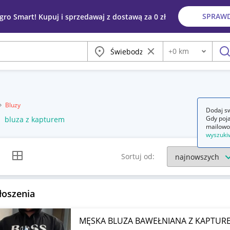
SPRAW
egro Smart! Kupuj i sprzedawaj z dostawą za 0 zł
Miasto
Wyczyść frazę
+
0
km
Odległość
szu
Bluzy
Dodaj sw
Gdy poja
bluza z kapturem
mailowo
wyszuki
k listy
Widok siatki
Sortuj od:
łoszenia
MĘSKA BLUZA BAWEŁNIANA Z KAPTUR