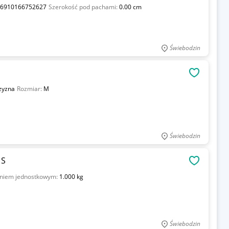
6910166752627
Szerokość pod pachami:
0.00 cm
Świebodzin
OBSERWU
zyzna
Rozmiar:
M
Świebodzin
 S
OBSERWU
niem jednostkowym:
1.000 kg
Świebodzin