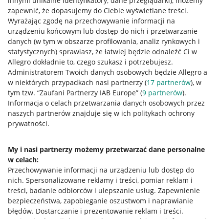
innymi unikalne identyfikatory, dane przeglądarki)
, możemy
zapewnić, że dopasujemy do Ciebie wyświetlane treści.
Wyrażając zgodę na przechowywanie informacji na
urządzeniu końcowym lub dostęp do nich i przetwarzanie
danych (w tym w obszarze profilowania, analiz rynkowych i
statystycznych) sprawiasz, że łatwiej będzie odnaleźć Ci w
Allegro dokładnie to, czego szukasz i potrzebujesz.
Administratorem Twoich danych osobowych będzie Allegro a
w niektórych przypadkach nasi partnerzy (
17
partnerów
), w
Przydatne informacje
tym tzw. “Zaufani Partnerzy IAB Europe” (
9
partnerów
).
Informacja o celach przetwarzania danych osobowych przez
Jak to działa
naszych partnerów znajduje się w ich politykach ochrony
prywatności.
Napisz do nas
Allegro Gadane dla sprzedających
My i nasi partnerzy możemy przetwarzać dane personalne
Allegro Gadane dla kupujących
w celach:
Przechowywanie informacji na urządzeniu lub dostęp do
Mapa miejscowości
nich
.
Spersonalizowane reklamy i treści, pomiar reklam i
treści, badanie odbiorców i ulepszanie usług
.
Zapewnienie
Informacje prawne
bezpieczeństwa, zapobieganie oszustwom i naprawianie
błędów
.
Dostarczanie i prezentowanie reklam i treści
.