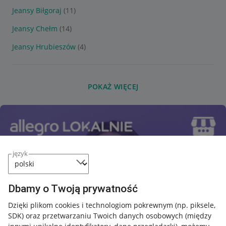
Jeansy Biłgoraj
(11)
Jeansy Chełm
(14)
Jeansy Hrubieszów
(4)
POKAŻ WIĘCEJ
język
Dbamy o Twoją prywatność
Dzięki plikom cookies i technologiom pokrewnym
(np. piksele,
SDK)
oraz przetwarzaniu Twoich danych osobowych
(między