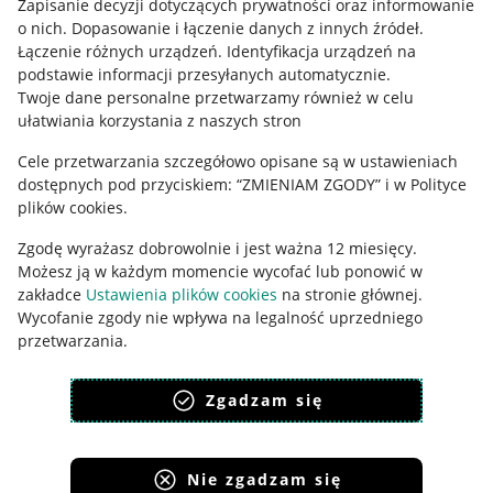
Regulamin
Zapisanie decyzji dotyczących prywatności oraz informowanie
o nich
.
Dopasowanie i łączenie danych z innych źródeł
.
Polityka plików "cookies"
Łączenie różnych urządzeń
.
Identyfikacja urządzeń na
podstawie informacji przesyłanych automatycznie
.
Ustawienia plików "cookies"
Twoje dane personalne przetwarzamy również w celu
ułatwiania korzystania z naszych stron
Udostępnianie lokalizacji
Cele przetwarzania szczegółowo opisane są w ustawieniach
Informacje dla Aktu o Usługach Cyfrowych
dostępnych pod przyciskiem: “ZMIENIAM ZGODY” i w Polityce
plików cookies.
Pobierz aplikację
Zgodę wyrażasz dobrowolnie i jest ważna 12 miesięcy.
Możesz ją w każdym momencie wycofać lub ponowić w
zakładce
Ustawienia plików cookies
na stronie głównej.
Wycofanie zgody nie wpływa na legalność uprzedniego
przetwarzania.
polityka plików cookies
polityka ochrony prywatności
Zgadzam się
Nie zgadzam się
Korzystanie z serwisu oznacza akceptację
regulaminu
.