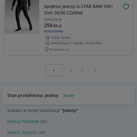
Spodnie Jeansy G-STAR RAW 3301
OBSE
Slim 30/30 CZARNE
279
,99 zł
259
,99
zł
OGŁOSZENIE
STAN: NOWY
SPRZEDAJĄCY: OSOBA PRYWATNA
Krasnobród
Wybierz stronę:
Następna strona
z
1
Stan przedmiotu: Jeansy
Nowy
Zobacz w innej lokalizacji
"Jeansy"
Jeansy Pniówek
(84)
Jeansy Zamość
(46)