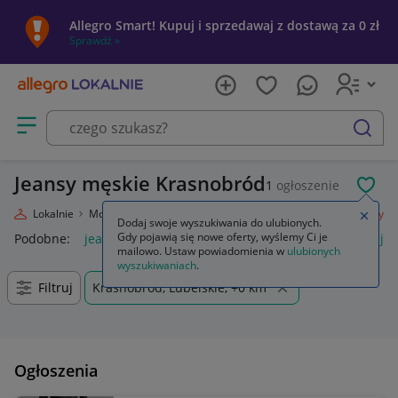
Allegro Smart! Kupuj i sprzedawaj z dostawą za 0 zł
Sprawdź »
Otwórz menu z kategoriami
szukaj
Jeansy męskie Krasnobród
1
ogłoszenie
POL
llegro Lokalnie
Moda
Odzież, Obuwie, Dodatki
Odzież męska
Jeansy
Zamkn
Dodaj swoje wyszukiwania do ulubionych.
Gdy pojawią się nowe oferty, wyślemy Ci je
Podobne:
jeansy
jeansy damskie
jeansy wendy trendy
je
mailowo. Ustaw powiadomienia w
ulubionych
wyszukiwaniach
.
Filtruj
Krasnobród, Lubelskie, +0 km
Ogłoszenia